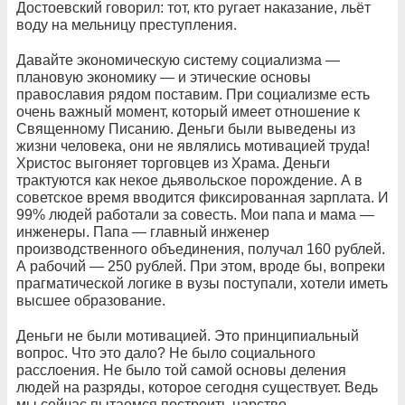
Достоевский говорил: тот, кто ругает наказание, льёт
воду на мельницу преступления.
Давайте экономическую систему социализма —
плановую экономику — и этические основы
православия рядом поставим. При социализме есть
очень важный момент, который имеет отношение к
Священному Писанию. Деньги были выведены из
жизни человека, они не являлись мотивацией труда!
Христос выгоняет торговцев из Храма. Деньги
трактуются как некое дьявольское порождение. А в
советское время вводится фиксированная зарплата. И
99% людей работали за совесть. Мои папа и мама —
инженеры. Папа — главный инженер
производственного объединения, получал 160 рублей.
А рабочий — 250 рублей. При этом, вроде бы, вопреки
прагматической логике в вузы поступали, хотели иметь
высшее образование.
Деньги не были мотивацией. Это принципиальный
вопрос. Что это дало? Не было социального
расслоения. Не было той самой основы деления
людей на разряды, которое сегодня существует. Ведь
мы сейчас пытаемся построить царство