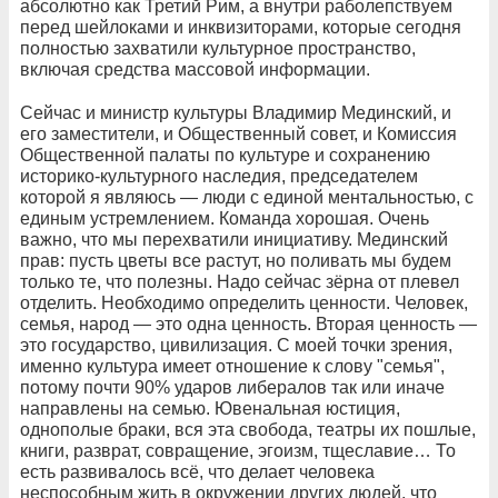
абсолютно как Третий Рим, а внутри раболепствуем
перед шейлоками и инквизиторами, которые сегодня
полностью захватили культурное пространство,
включая средства массовой информации.
Сейчас и министр культуры Владимир Мединский, и
его заместители, и Общественный совет, и Комиссия
Общественной палаты по культуре и сохранению
историко-культурного наследия, председателем
которой я являюсь — люди с единой ментальностью, с
единым устремлением. Команда хорошая. Очень
важно, что мы перехватили инициативу. Мединский
прав: пусть цветы все растут, но поливать мы будем
только те, что полезны. Надо сейчас зёрна от плевел
отделить. Необходимо определить ценности. Человек,
семья, народ — это одна ценность. Вторая ценность —
это государство, цивилизация. С моей точки зрения,
именно культура имеет отношение к слову "семья",
потому почти 90% ударов либералов так или иначе
направлены на семью. Ювенальная юстиция,
однополые браки, вся эта свобода, театры их пошлые,
книги, разврат, совращение, эгоизм, тщеславие… То
есть развивалось всё, что делает человека
неспособным жить в окружении других людей, что