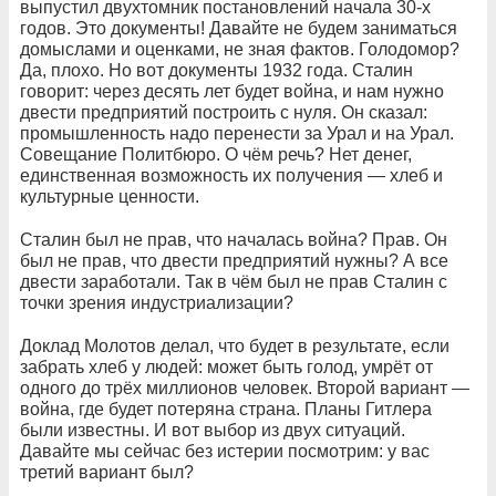
выпустил двухтомник постановлений начала 30-х
годов. Это документы! Давайте не будем заниматься
домыслами и оценками, не зная фактов. Голодомор?
Да, плохо. Но вот документы 1932 года. Сталин
говорит: через десять лет будет вой­на, и нам нужно
двести предприятий построить с нуля. Он сказал:
промышленность надо перенести за Урал и на Урал.
Совещание Политбюро. О чём речь? Нет денег,
единственная возможность их получения — хлеб и
культурные ценности.
Сталин был не прав, что началась война? Прав. Он
был не прав, что двести предприятий нужны? А все
двести заработали. Так в чём был не прав Сталин с
точки зрения индустриализации?
Доклад Молотов делал, что будет в результате, если
забрать хлеб у людей: может быть голод, умрёт от
одного до трёх миллионов человек. Второй вариант —
война, где будет потеряна страна. Планы Гитлера
были известны. И вот выбор из двух ситуаций.
Давайте мы сейчас без истерии посмотрим: у вас
третий вариант был?