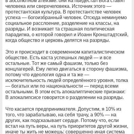
в абсолютном атеизме: они на пьедестал Бога ставят
человека или сверхчеловека. Источник этого —
протестантская культура. В протестантстве человек
успеха — богоизбранный человек. Отсюда неминуемо
социальное расслоение, разделение на классы, на
разряды. И возникает та страшная политическая
парадигма, о которой говорил и Иоанн Кронштадтский,
когда общество и церковь делятся на разряды.
Это и происходит в современном капиталистическом
обществе. Есть каста успешных людей — и все
остальные. Тот же самый фашизм, только без
концлагерей. Ему легко двигаться в сторону фашизма,
потому что идеология одна и та же —
исключительность людей определённого уровня, толка
— богатых или по национальности — перед всеми
остальными. В этом есть апокалиптические признаки:
В апокалипсисе говорится о разделении на разряды.
Что касается предпринимателя. Допустим, я 10% из
того, что зарабатываю, на себя трачу, а 90% — на
других, как подсказывает сердце. Потому что, если
встал на путь веры, на путь приоритетов другой жизни,
иначе ты жить не можешь: совершенно иная система