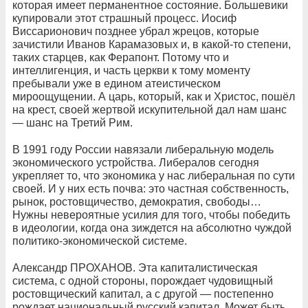
которая имеет перманентное состояние. Большевики
купировали этот страшный процесс. Иосиф
Виссарионович позднее убрал жрецов, которые
зачистили Иванов Карамазовых и, в какой-то степени,
таких старцев, как Ферапонт. Потому что и
интеллигенция, и часть церкви к тому моменту
пребывали уже в едином атеистическом
мироощущении. А царь, который, как и Христос, пошёл
на крест, своей жертвой искупительной дал нам шанс
— шанс на Третий Рим.
В 1991 году России навязали либеральную модель
экономического устройства. Либералов сегодня
укрепляет то, что экономика у нас либеральная по сути
своей. И у них есть почва: это частная собственность,
рынок, ростовщичество, демократия, свободы…
Нужны невероятные усилия для того, чтобы победить
в идеологии, когда она зиждется на абсолютно чуждой
политико-экономической системе.
Александр ПРОХАНОВ. Эта капиталистическая
система, с одной стороны, порождает чудовищный
ростовщический капитал, а с другой — постепенно
рождает национальный русский капитал. Может быть,