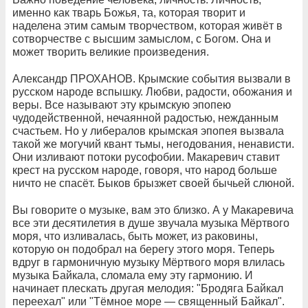
именно как тварь Божья, та, которая творит и
наделена этим самым творчеством, которая живёт в
сотворчестве с высшим замыслом, с Богом. Она и
может творить великие произведения.
Александр ПРОХАНОВ. Крымские события вызвали в
русском народе вспышку. Любви, радости, обожания и
веры. Все называют эту крымскую эпопею
чудодейственной, нечаянной радостью, нежданным
счастьем. Но у либералов крымская эпопея вызвала
такой же могучий квант тьмы, негодования, ненависти.
Они изливают потоки русофобии. Макаревич ставит
крест на русском народе, говоря, что народ больше
ничто не спасёт. Быков брызжет своей бычьей слюной.
Вы говорите о музыке, вам это близко. А у Макаревича
все эти десятилетия в душе звучала музыка Мёртвого
моря, что изливалась, быть может, из раковины,
которую он подобрал на берегу этого моря. Теперь
вдруг в гармоничную музыку Мёртвого моря влилась
музыка Байкала, сломала ему эту гармонию. И
начинает плескать другая мелодия: "Бродяга Байкал
переехал" или "Тёмное море — священный Байкал".