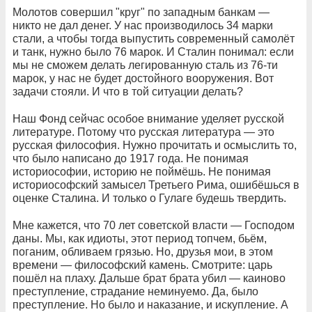
Молотов совершил "круг" по западным банкам —
никто не дал денег. У нас производилось 34 марки
стали, а чтобы тогда выпустить современный самолёт
и танк, нужно было 76 марок. И Сталин понимал: если
мы не сможем делать легированную сталь из 76-ти
марок, у нас не будет достойного вооружения. Вот
задачи стояли. И что в той ситуации делать?
Наш Фонд сейчас особое внимание уделяет русской
литературе. Потому что русская литература — это
русская философия. Нужно прочитать и осмыслить то,
что было написано до 1917 года. Не понимая
историософии, историю не поймёшь. Не понимая
историософский замысел Третьего Рима, ошибёшься в
оценке Сталина. И только о Гулаге будешь твердить.
Мне кажется, что 70 лет советской власти — Господом
даны. Мы, как идиоты, этот период топчем, бьём,
поганим, обливаем грязью. Но, друзья мои, в этом
времени — философский камень. Смотрите: царь
пошёл на плаху. Дальше брат брата убил — каиново
преступление, страдание неминуемо. Да, было
преступление. Но было и наказание, и искупление. А