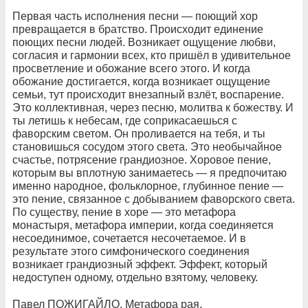
Первая часть исполнения песни — поющий хор
превращается в братство. Происходит единение
поющих песни людей. Возникает ощущение любви,
согласия и гармонии всех, кто пришёл в удивительное
просветление и обожание всего этого. И когда
обожание достигается, когда возникает ощущение
семьи, тут происходит внезапный взлёт, воспарение.
Это коллективная, через песню, молитва к божеству. И
ты летишь к небесам, где соприкасаешься с
фаворским светом. Он проливается на тебя, и ты
становишься сосудом этого света. Это необычайное
счастье, потрясение грандиозное. Хоровое пение,
которым вы вплотную занимаетесь — я предпочитаю
именно народное, фольклорное, глубинное пение —
это пение, связанное с добыванием фаворского света.
По существу, пение в хоре — это метафора
монастыря, метафора империи, когда соединяется
несоединимое, сочетается несочетаемое. И в
результате этого симфонического соединения
возникает грандиозный эффект. Эффект, который
недоступен одному, отдельно взятому, человеку.
Павел ПОЖИГАЙЛО. Метафора рая.