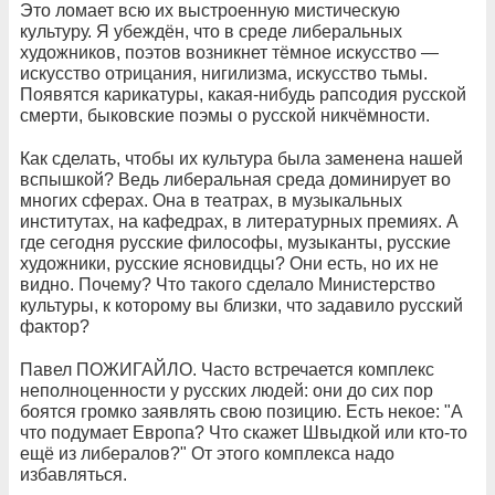
Это ломает всю их выстроенную мистическую
культуру. Я убеждён, что в среде либеральных
художников, поэтов возникнет тёмное искусство —
искусство отрицания, нигилизма, искусство тьмы.
Появятся карикатуры, какая-нибудь рапсодия русской
смерти, быковские поэмы о русской никчёмности.
Как сделать, чтобы их культура была заменена нашей
вспышкой? Ведь либеральная среда доминирует во
многих сферах. Она в театрах, в музыкальных
институтах, на кафедрах, в литературных премиях. А
где сегодня русские философы, музыканты, русские
художники, русские ясновидцы? Они есть, но их не
видно. Почему? Что такого сделало Министерство
культуры, к которому вы близки, что задавило русский
фактор?
Павел ПОЖИГАЙЛО. Часто встречается комплекс
неполноценности у русских людей: они до сих пор
боятся громко заявлять свою позицию. Есть некое: "А
что подумает Европа? Что скажет Швыдкой или кто-то
ещё из либералов?" От этого комплекса надо
избавляться.