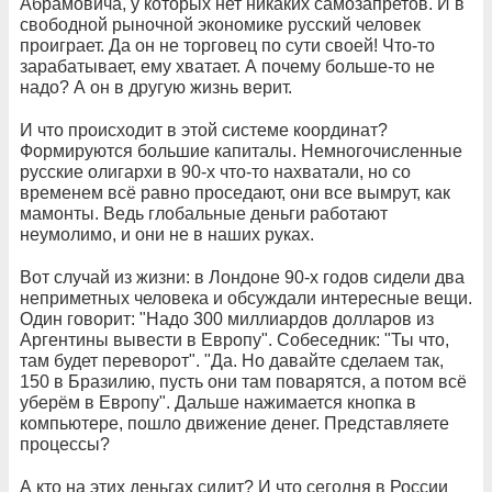
Абрамовича, у которых нет никаких самозапретов. И в
свободной рыночной экономике русский человек
проиграет. Да он не торговец по сути своей! Что-то
зарабатывает, ему хватает. А почему больше-то не
надо? А он в другую жизнь верит.
И что происходит в этой системе координат?
Формируются большие капиталы. Немногочисленные
русские олигархи в 90-х что-то нахватали, но со
временем всё равно проседают, они все вымрут, как
мамонты. Ведь глобальные деньги работают
неумолимо, и они не в наших руках.
Вот случай из жизни: в Лондоне 90-х годов сидели два
неприметных человека и обсуждали интересные вещи.
Один говорит: "Надо 300 миллиардов долларов из
Аргентины вывести в Европу". Собеседник: "Ты что,
там будет переворот". "Да. Но давайте сделаем так,
150 в Бразилию, пусть они там поварятся, а потом всё
уберём в Европу". Дальше нажимается кнопка в
компьютере, пошло движение денег. Представляете
процессы?
А кто на этих деньгах сидит? И что сегодня в России