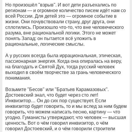
Но произошёл "взрыв". И вот дети разъехались по
регионам — и огромное количество писем идёт нам со
всей России. Для детей это — огромное событие в
жизни. Они почувствовали страну, друг друга, они
сплотились. Произошло что-то, что вне человеческого
разума, вне рациональной логики. Этого не может
понять Запад: он пытается всё уложить в
рациональные, логические смыслы.
А у русских всегда была иррациональная, этическая,
пассионарная энергия. Когда она опиралась на веру,
на благодать и Святой Дух, тогда русский человек
выходил в своём творчестве за грань человеческого
понимания.
Возьмите "Бесов" или "Братьев Карамазовых".
Достоевский знал, что будет через сто лет!
Инквизитор… Он до сих пор существует. Если
инквизитор будет говорить, то и мы вслед за ним будем
говорить, что можем написать песню, картину — что
угодно. Гуманисты утверждают, что человек — высшая
ценность. Вот о чём говорил инквизитор, о чём
говорил Достоевский, и о чём говорили строители