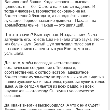
Вавилонской башни. Когда человек — высшая
ценность, я — бог. С этого начинается падение. И
тогда у человека творчество основано не на
божественной благодати, а на подшёптывании
лукавого. Первое название дьявола – Нахаш – на
арамейском языке. Нахаш — это шипящий.
Что это значит? Был звук рая. И задача змея была —
заглушить его. То есть Ева не знала этого звука, это —
как белый шум. Белый шум заглушил голос рая и
позволил змею нашептать в ухо Еве то, что она
услышала.
Для того, чтобы воссоздать естественное,
органическое соединение с Творцом и,
соответственно, с сотворчеством, адекватное
божественному замыслу, которое мы и хотим видеть в
наших художниках и писателях, нужно заглушить голос
змея. А он сегодня льётся из всех радио, из всех
наушников — отовсюду. Он глушит человеческое
сознание.
Да, квант энергии высвободился. А что с ним будет?
Важно поведение человека, личность. Личность,