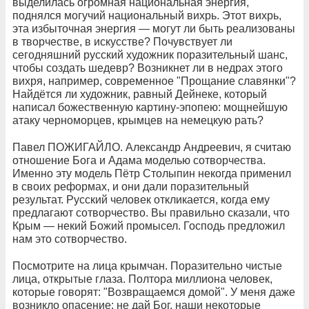
выделилась огромная национальная энергия,
поднялся могучий национальный вихрь. Этот вихрь,
эта избыточная энергия — могут ли быть реализованы
в творчестве, в искусстве? Почувствует ли
сегодняшний русский художник поразительный шанс,
чтобы создать шедевр? Возникнет ли в недрах этого
вихря, например, современное "Прощание славянки"?
Найдётся ли художник, равный Дейнеке, который
написал божественную картину-эпопею: мощнейшую
атаку черноморцев, крымцев на немецкую рать?
Павел ПОЖИГАЙЛО. Александр Андреевич, я считаю
отношение Бога и Адама моделью сотворчества.
Именно эту модель Пётр Столыпин некогда применил
в своих реформах, и они дали поразительный
результат. Русский человек откликается, когда ему
предлагают сотворчество. Вы правильно сказали, что
Крым — некий Божий промысел. Господь предложил
нам это сотворчество.
Посмотрите на лица крымчан. Поразительно чистые
лица, открытые глаза. Полтора миллиона человек,
которые говорят: "Возвращаемся домой". У меня даже
возникло опасение: не дай Бог, наши некоторые