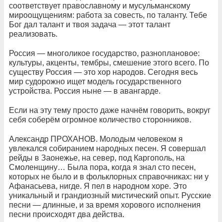
соответствует православному и мусульманскому
мироощущениям: работа за совесть, по таланту. Тебе
Бог дал талант и твоя задача — этот талант
реализовать.
Россия — многоликое государство, разноплановое:
культуры, акценты, тембры, смешение этого всего. По
существу Россия — это хор народов. Сегодня весь
мир судорожно ищет модель государственного
устройства. Россия ныне — в авангарде.
Если на эту тему просто даже начнём говорить, вокруг
себя соберём огромное количество сторонников.
Александр ПРОХАНОВ. Молодым человеком я
увлекался собиранием народных песен. Я совершал
рейды в Заонежье, на север, под Каргополь, на
Смоленщину… Была пора, когда я знал сто песен,
которых не было и в фольклорных справочниках: ни у
Афанасьева, нигде. Я пел в народном хоре. Это
уникальный и грандиозный мистический опыт. Русские
песни — длинные, и за время хорового исполнения
песни происходят два действа.