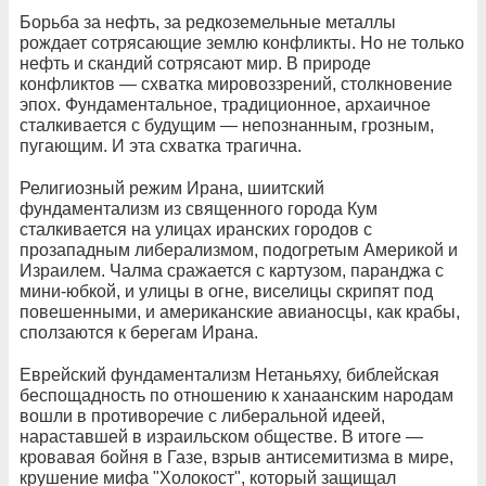
Борьба за нефть, за редкоземельные металлы
рождает сотрясающие землю конфликты. Но не только
нефть и скандий сотрясают мир. В природе
конфликтов — схватка мировоззрений, столкновение
эпох. Фундаментальное, традиционное, архаичное
сталкивается с будущим — непознанным, грозным,
пугающим. И эта схватка трагична.
Религиозный режим Ирана, шиитский
фундаментализм из священного города Кум
сталкивается на улицах иранских городов с
прозападным либерализмом, подогретым Америкой и
Израилем. Чалма сражается с картузом, паранджа с
мини-юбкой, и улицы в огне, виселицы скрипят под
повешенными, и американские авианосцы, как крабы,
сползаются к берегам Ирана.
Еврейский фундаментализм Нетаньяху, библейская
беспощадность по отношению к ханаанским народам
вошли в противоречие с либеральной идеей,
нараставшей в израильском обществе. В итоге —
кровавая бойня в Газе, взрыв антисемитизма в мире,
крушение мифа "Холокост", который защищал