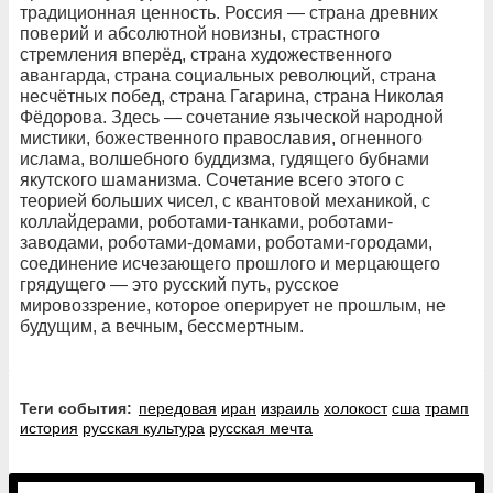
традиционная ценность. Россия — страна древних
поверий и абсолютной новизны, страстного
стремления вперёд, страна художественного
авангарда, страна социальных революций, страна
несчётных побед, страна Гагарина, страна Николая
Фёдорова. Здесь — сочетание языческой народной
мистики, божественного православия, огненного
ислама, волшебного буддизма, гудящего бубнами
якутского шаманизма. Сочетание всего этого с
теорией больших чисел, с квантовой механикой, с
коллайдерами, роботами-танками, роботами-
заводами, роботами-домами, роботами-городами,
соединение исчезающего прошлого и мерцающего
грядущего — это русский путь, русское
мировоззрение, которое оперирует не прошлым, не
будущим, а вечным, бессмертным.
Теги события:
передовая
иран
израиль
холокост
сша
трамп
история
русская культура
русская мечта