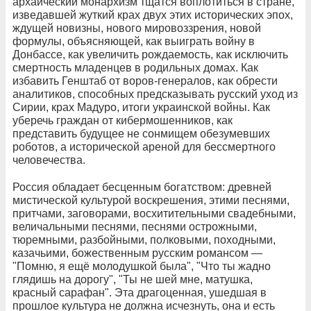
архаический монархизм тщатся воплотиться в стране,
изведавшей жуткий крах двух этих исторических эпох,
ждущей новизны, нового мировоззрения, новой
формулы, объясняющей, как выиграть войну в
Донбассе, как увеличить рождаемость, как исключить
смертность младенцев в родильных домах. Как
избавить Генштаб от воров-генералов, как обрести
аналитиков, способных предсказывать русский уход из
Сирии, крах Мадуро, итоги украинской войны. Как
уберечь граждан от кибермошенников, как
представить будущее не сонмищем обезумевших
роботов, а исторической ареной для бессмертного
человечества.
Россия обладает бесценным богатством: древней
мистической культурой воскрешения, этими песнями,
притчами, заговорами, восхитительными свадебными,
величальными песнями, песнями острожными,
тюремными, разбойными, полковыми, походными,
казачьими, божественным русским романсом —
"Помню, я ещё молодушкой была", "Что ты жадно
глядишь на дорогу", "Ты не шей мне, матушка,
красный сарафан". Эта драгоценная, ушедшая в
прошлое культура не должна исчезнуть, она и есть