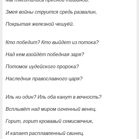
Змея войны струится средь развалин,
Покрытая железной чешуёй.
Кто победит? Кто выйдет из потока?
Над кем взойдёт победная заря?
Потомок иудейского пророка?
Наследник православного царя?
Иль ни один? Иль оба канут в вечность?
Всплывёт над миром огненный венец.
Горит, горит кровавый семисвечник,
И капает расплавленный свинец.