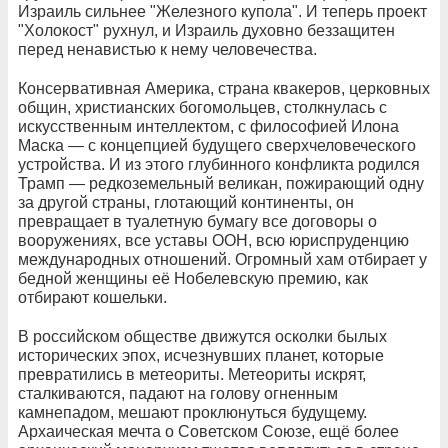
Израиль сильнее "Железного купола". И теперь проект
"Холокост" рухнул, и Израиль духовно беззащитен
перед ненавистью к нему человечества.
Консервативная Америка, страна квакеров, церковных
общин, христианских богомольцев, столкнулась с
искусственным интеллектом, с философией Илона
Маска — с концепцией будущего сверхчеловеческого
устройства. И из этого глубинного конфликта родился
Трамп — редкоземельный великан, пожирающий одну
за другой страны, глотающий континенты, он
превращает в туалетную бумагу все договоры о
вооружениях, все уставы ООН, всю юриспруденцию
международных отношений. Огромный хам отбирает у
бедной женщины её Нобелевскую премию, как
отбирают кошельки.
В российском обществе движутся осколки былых
исторических эпох, исчезнувших планет, которые
превратились в метеориты. Метеориты искрят,
сталкиваются, падают на голову огненным
камнепадом, мешают проклюнуться будущему.
Архаическая мечта о Советском Союзе, ещё более