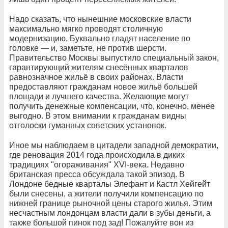
Надо сказать, что нынешние московские власти
максимально мягко проводят столичную
модернизацию. Буквально гладят население по
головке — и, заметьте, не против шерсти.
Правительство Москвы выпустило специальный закон,
гарантирующий жителям снесённых кварталов
равнозначное жильё в своих районах. Власти
предоставляют гражданам новое жильё большей
площади и лучшего качества. Желающие могут
получить денежные компенсации, что, конечно, менее
выгодно. В этом внимании к гражданам видны
отголоски гуманных советских установок.
Иное мы наблюдаем в цитадели западной демократии,
где реновация 2014 года происходила в диких
традициях "огораживания" XVI-века. Недавно
британская пресса обсуждала такой эпизод. В
Лондоне бедные кварталы Элефант и Кастл Хейгейт
были снесены, а жители получили компенсацию по
нижней границе рыночной цены старого жилья. Этим
несчастным лондонцам власти дали в зубы деньги, а
также большой пинок под зад! Пожалуйте вон из