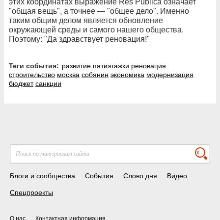
этих координатах выражение Res Publica означает
"общая вещь", а точнее — "общее дело". Именно
таким общим делом является обновление
окружающей среды и самого нашего общества.
Поэтому: "Да здравствует реновация!"
Теги события:
развитие
пятиэтажки
реновация
строительство
москва
собянин
экономика
модернизация
бюджет
санкции
Блоги и сообщества
События
Слово дня
Видео
Спецпроекты
О нас
Контактная информация