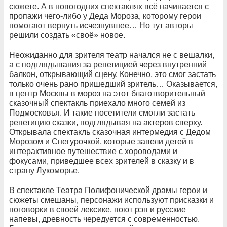
сюжете. А в новогодних спектаклях всё начинается с
пропажи чего-либо у Деда Мороза, которому герои
помогают вернуть исчезнувшее… Но тут авторы
решили создать «своё» новое.
Неожиданно для зрителя театр начался не с вешалки,
а с подглядывания за репетицией через внутренний
балкон, открывающий сцену. Конечно, это смог застать
только очень рано пришедший зритель… Оказывается,
в центр Москвы в мороз на этот благотворительный
сказочный спектакль приехало много семей из
Подмосковья. И такие посетители смогли застать
репетицию сказки, подглядывая на актеров сверху.
Открывала спектакль сказочная интермедия с Дедом
Морозом и Снегурочкой, которые завели детей в
интерактивное путешествие с хороводами и
фокусами, приведшее всех зрителей в сказку и в
страну Лукоморье.
В спектакле Театра Полифонической драмы герои и
сюжеты смешаны, персонажи используют присказки и
поговорки в своей лексике, поют рэп и русские
напевы, древность чередуется с современностью.