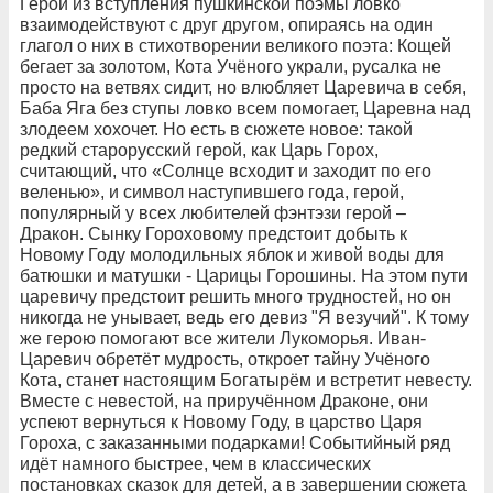
Герои из вступления пушкинской поэмы ловко
взаимодействуют с друг другом, опираясь на один
глагол о них в стихотворении великого поэта: Кощей
бегает за золотом, Кота Учёного украли, русалка не
просто на ветвях сидит, но влюбляет Царевича в себя,
Баба Яга без ступы ловко всем помогает, Царевна над
злодеем хохочет. Но есть в сюжете новое: такой
редкий старорусский герой, как Царь Горох,
считающий, что «Солнце всходит и заходит по его
веленью», и символ наступившего года, герой,
популярный у всех любителей фэнтэзи герой –
Дракон. Сынку Гороховому предстоит добыть к
Новому Году молодильных яблок и живой воды для
батюшки и матушки - Царицы Горошины. На этом пути
царевичу предстоит решить много трудностей, но он
никогда не унывает, ведь его девиз "Я везучий". К тому
же герою помогают все жители Лукоморья. Иван-
Царевич обретёт мудрость, откроет тайну Учёного
Кота, станет настоящим Богатырём и встретит невесту.
Вместе с невестой, на приручённом Драконе, они
успеют вернуться к Новому Году, в царство Царя
Гороха, с заказанными подарками! Событийный ряд
идёт намного быстрее, чем в классических
постановках сказок для детей, а в завершении сюжета