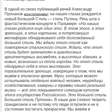
В одной из своих публикаций-речей Александр
Проханов
: на наших глазах рождается
констатировал
новый Большой Стиль — стиль Путина. Речь шла о
фантастическом концерте в Пальмире: «
На
наших
глазах
родился
ещё
один
эпос
.
В
этом
эпосе
,
в
этих
зрелищах
,
в
этих
картинах
,
в
потрясающих
метафорах
обнаруживает
себя
долгожданный
большой
стиль
.
Мы
ждали
этого
стиля
как
повторения
сталинского
стиля
.
Ждали
,
что
этот
стиль
будет
запечатлён
в
грандиозных
архитектурных
ансамблях
,
в
высотных
зданиях
,
в
новых
,
возникших
из
пепла
городах
.
Но
этот
стиль
обнаружил
себя
в
этих
мистериях
.
Это
поразительное
зрелище
,
говорящее
о
том
,
что
мы
живём
в
эпическое
время
.
Муки
,
которые
может
испытывать
отдельно
взятый
человек
,
неурядицы
хозяйствования
,
каверны
и
травмы
нашей
реальной
жизни
—
всё
это
покрывается
сияющим
куполом
эпоса
государства
Российского
.
Это
большой
стиль
.
Большой
стиль
Путина»
.
В наши дни сложно творить
грандиозное и не потому что люди оглупели и не в
состоянии постигать прекрасное. Мы живём в