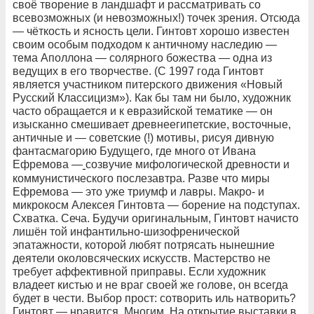
своё творение в ландшафт и рассматривать со
всевозможных (и невозможных!) точек зрения. Отсюда
— чёткость и ясность цели. Гинтовт хорошо известен
своим особым подходом к античному наследию —
тема Аполлона — солярного божества — одна из
ведущих в его творчестве. (С 1997 года Гинтовт
является участником питерского движения «Новый
Русский Классицизм»). Как бы там ни было, художник
часто обращается и к евразийской тематике — он
изысканно смешивает древнеегипетские, восточные,
античные и — советские (!) мотивы, рисуя дивную
фантасмагорию Будущего, где много от Ивана
Ефремова —
созвучие мифологической древности и
коммунистического послезавтра. Разве что миры
Ефремова — это уже триумф и лавры. Макро- и
микрокосм Алексея Гинтовта — борение на подступах.
Схватка. Сеча. Будучи оригинальным, Гинтовт начисто
лишён той инфантильно-шизофренической
эпатажности, которой любят потрясать нынешние
деятели околовсяческих искусств. Мастерство не
требует аффективной приправы. Если художник
владеет кистью и не враг своей же голове, он всегда
будет в чести. Выбор прост: сотворить иль натворить?
Гинтовт — нравится. Многим. На открытие выставки в