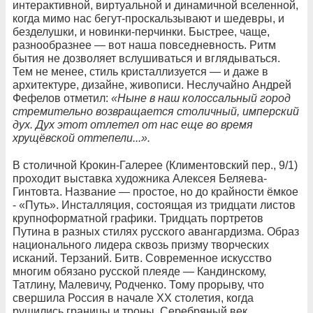
интерактивной, виртуальной и динамичной вселенной,
когда мимо нас бегут-проскальзывают и шедевры, и
безделушки, и новинки-перчинки. Быстрее, чаще,
разнообразнее — вот наша повседневность. Ритм
бытия не дозволяет вслушиваться и вглядываться.
Тем не менее, стиль кристаллизуется — и даже в
архитектуре, дизайне, живописи. Неслучайно Андрей
Фефелов отметил:
«Ныне
в
наш
колоссальный
город
стремительно
возвращается
столичный
,
имперский
дух
.
Дух
этот
отлетел
от
нас
еще
во
время
хрущёвской
оттепели
...
»
.
В столичной Крокин-Галерее (Климентовский пер., 9/1)
проходит выставка художника Алексея Беляева-
Гинтовта. Название — простое, но до крайности ёмкое
- «Путь». Инсталляция, состоящая из тридцати листов
крупноформатной графики. Тридцать портретов
Путина в разных стилях русского авангардизма. Образ
национального лидера сквозь призму творческих
исканий. Терзаний. Битв. Современное искусство
многим обязано русской плеяде — Кандинскому,
Татлину, Малевичу, Родченко. Тому прорыву, что
свершила Россия в начале XX столетия, когда
рушились границы и троны. Серебряный век