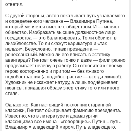
ответил.
С другой стороны, автор показывает путь узнаваемого
и определённого человека — Владимира Путина,
который меняется вместе с обществом. И — меняет
общество. Изображать высшее должностное лицо
государства — это балансировать. То ли обвинят в
лизоблюдстве. То ли скажут: карикатура и «так
нельзя». Безусловно, типаж президента —
ренессансный. Можно ли его вписать в эстетику
авангарда? Гинтовт очень тонко и даже — филигранно
проделывает нелёгкую работу. Он относится к своему
герою восторженно и при том — без лживого
подобострастия (а подобострастие — всегда лживо!).
Художник не искажает натуру, а лишь подчёркивает
нюансы, придавая образу энергетику того или иного
стиля.
Однако же! Как настоящий поклонник старинной
классики, Гинтовт обыгрывает фамилию президента.
Известно, что в литературе и драматургии
классицизма все имена - «говорящие». Путин = путь.
Владимир = владеющий миром. Путь владеющего.