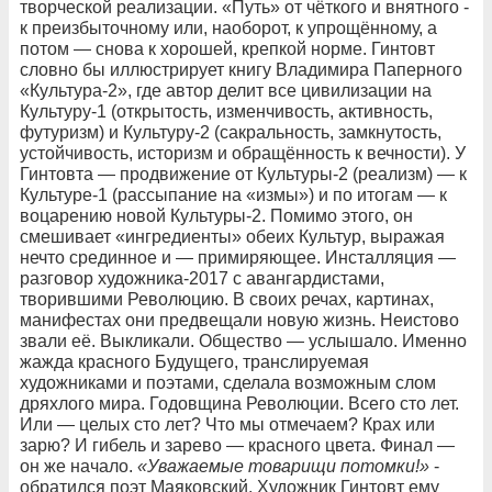
творческой реализации. «Путь» от чёткого и внятного -
к преизбыточному или, наоборот, к упрощённому, а
потом — снова к хорошей, крепкой норме. Гинтовт
словно бы иллюстрирует книгу Владимира Паперного
«Культура-2», где автор делит все цивилизации на
Культуру-1 (открытость, изменчивость, активность,
футуризм) и Культуру-2 (сакральность, замкнутость,
устойчивость, историзм и обращённость к вечности). У
Гинтовта — продвижение от Культуры-2 (реализм) — к
Культуре-1 (рассыпание на «измы») и по итогам — к
воцарению новой Культуры-2. Помимо этого, он
смешивает «ингредиенты» обеих Культур, выражая
нечто срединное и — примиряющее. Инсталляция —
разговор художника-2017 с авангардистами,
творившими Революцию. В своих речах, картинах,
манифестах они предвещали новую жизнь. Неистово
звали её. Выкликали. Общество — услышало. Именно
жажда красного Будущего, транслируемая
художниками и поэтами, сделала возможным слом
дряхлого мира. Годовщина Революции. Всего сто лет.
Или — целых сто лет? Что мы отмечаем? Крах или
зарю? И гибель и зарево — красного цвета. Финал —
он же начало.
«Уважаемые
товарищи
потомки
!
»
-
обратился поэт Маяковский. Художник Гинтовт ему