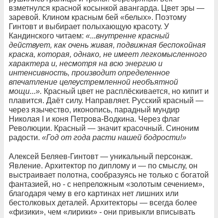
взметнулся красной косынкой авангарда. Цвет эры —
заревой. Клином красным бей «белых». Поэтому
Гинтовт и выбирает полыхающую красоту. У
Кандинского читаем:
«
...
внутренне
красный
действует
,
как
очень
живая
,
подвижная
беспокойная
краска
,
которая
,
однако
,
не
имеет
легкомысленного
характера
и
,
несмотря
на
всю
энергию
и
интенсивность
,
производит
определенное
впечатление
целеустремленной
необъятной
мощи
...
»
.
Красный цвет не расплёскивается, но кипит и
плавится. Даёт силу. Направляет. Русский красный —
через язычество, иконопись, парадный мундир
Николая I и коня Петрова-Водкина. Через флаг
Революции. Красный — значит красочный. Синоним
радости.
«Год
от
года
расти
нашей
бодрости
!
»
Алексей Беляев-Гинтовт — уникальный персонаж.
Явление. Архитектор по диплому и — по смыслу, он
выстраивает полотна, сообразуясь не только с богатой
фантазией, но - с непреложным «золотым сечением»,
благодаря чему в его картинах нет лишних или
бестолковых деталей. Архитекторы — всегда более
«физики», чем «лирики» - они привыкли вписывать