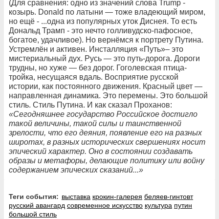
(Для сравнения: одно из значений слова Trump -
козырь. Donald по латыни — тоже владеющий миром,
но ещё - ...одна из популярных уток Диснея. То есть
Дональд Трамп - это нечто голливудско-пафосное,
богатое, удачливое). Но вернёмся к портрету Путина.
Устремлён и активен. Инсталляция «Путь»– это
мистериальный дух. Русь — это путь-дорога. Дороги
трудны, но хуже — без дорог. Гоголевская птица-
тройка, несущаяся вдаль. Восприятие русской
истории, как постоянного движения. Красный цвет —
направленная динамика. Это перемены. Это большой
стиль. Стиль Путина. И как сказал Проханов:
«С
егодняшнее
государство
Российское
достигло
такой
величины
,
такой
силы
и
таинственной
зрелости
,
что
его
деяния
,
появление
его
на
разных
широтах
,
в
разных
исторических
свершениях
носит
эпический
характер
.
Оно
в
состоянии
создавать
образы
и
метафоры
,
делающие
политику
или
войну
содержанием
эпических
сказаний
...
»
Теги события:
выставка
крокин-галерея
беляев-гинтовт
русский авангард
современное искусство
культура
путин
большой стиль