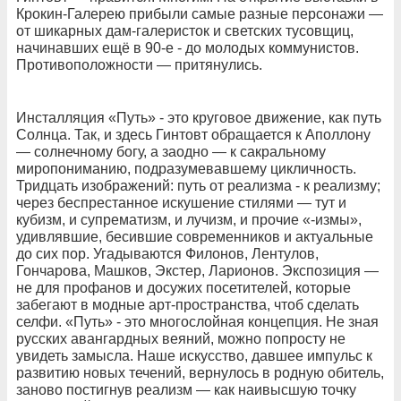
Крокин-Галерею прибыли самые разные персонажи —
от шикарных дам-галеристок и светских тусовщиц,
начинавших ещё в 90-е - до молодых коммунистов.
Противоположности — притянулись.
Инсталляция «Путь» - это круговое движение, как путь
Солнца. Так, и здесь Гинтовт обращается к Аполлону
— солнечному богу, а заодно — к сакральному
миропониманию, подразумевавшему цикличность.
Тридцать изображений: путь от реализма - к реализму;
через беспрестанное искушение стилями — тут и
кубизм, и супрематизм, и лучизм, и прочие «-измы»,
удивлявшие, бесившие современников и актуальные
до сих пор. Угадываются Филонов, Лентулов,
Гончарова, Машков, Экстер, Ларионов. Экспозиция —
не для профанов и досужих посетителей, которые
забегают в модные арт-пространства, чтоб сделать
селфи. «Путь» - это многослойная концепция. Не зная
русских авангардных веяний, можно попросту не
увидеть замысла. Наше искусство, давшее импульс к
развитию новых течений, вернулось в родную обитель,
заново постигнув реализм — как наивысшую точку