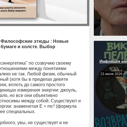
. Философские этюды : Новые
 бумаге и холсте. Выбор
Инфляция им
синергетика" по созвучию своему
 отношениями между понятиями
 далеко не так. Любой физик, обычный
23 июля 2026
ный (хотя бы в пределах девяти
ек, вплоть до самого простого
единицах измерения энергии: джоуль,
ало, но все они объективно
относимы между собой. Существуют и
ргии: знаменитая Е = mc² (формула
лее специальных.
бного, увы, не существует и не