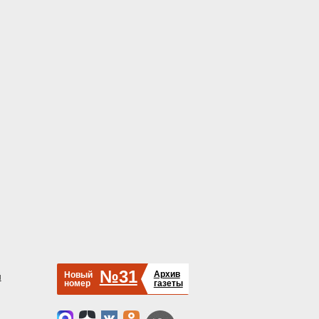
№31
Архив
Новый
й
номер
газеты