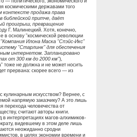
го — политического, экономического и
я космическими державами того
м контексте продажа права
 в библейской притче, даёт
ый проигрыш, превращение
ду Г. Малинецкий. Хотя, конечно,
е в основу "космической революции
:
"Компания Илона Маска "Спэйс-Икс"
истему "Старлинк" для обеспечения
ным интернетом. Запланировано
ах от 300 км до 2000 км"
),
а" тоже не должна и не может носить
ет прервана: скорее всего — из
 с кулинарным искусством? Вернее, с
емой напрямую заказчику? А это лишь
я перехода человечества от
ществу, считают авторы книги.
д в интерпретациях магов-алхимиков-
ократу, видевшему в этом деле лишь
ваются неожиданно сродни
истов, в целях экономии времени и