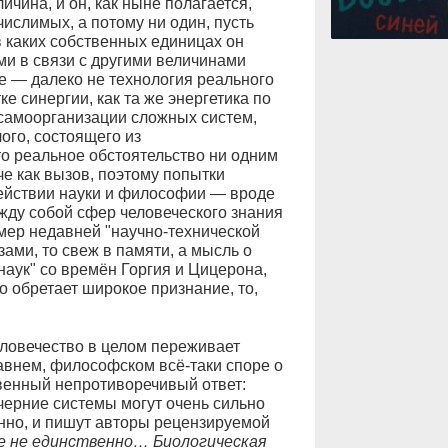
ичина, и он, как ныне полагается,
числимых, а потому ни один, пусть
в каких собственных единицах он
и в связи с другими величинами
не — далеко не технология реального
 синергии, как та же энергетика по
 самоорганизации сложных систем,
ого, состоящего из
о реальное обстоятельство ни одним
е как вызов, поэтому попытки
действии науки и философии — вроде
жду собой сфер человеческого знания
мер недавней "научно-технической
ами, то свеж в памяти, а мысль о
наук" со времён Горгия и Цицерона,
о обретает широкое признание, то,
еловечество в целом переживает
давнем, философском всё-таки споре о
твенный непротиворечивый ответ:
очерние системы могут очень сильно
енно, и пишут авторы рецензируемой
е не единственно… Биологическая