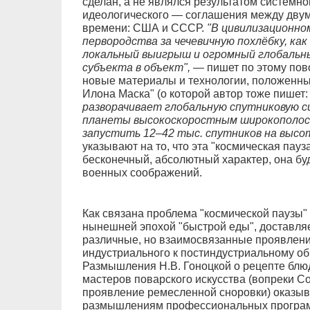
сделан, а не являлся результатом системно
идеологического — соглашения между двум
времени: США и СССР.
"В цивилизационно
первородства за чечевичную похлёбку, как
локальный выигрыш и огромный глобальн
субъекта в объект",
— пишет по этому пово
новые материалы и технологии, положенны
Илона Маска" (о которой автор тоже пишет
разворачивает глобальную спутниковую с
планеты высокоскоростным широкополос
запустить 12–42 тыс. спутников на высот
указывают на то, что эта "космическая пауз
бесконечный, абсолютный характер, она буд
военных соображений.
Как связана проблема "космической паузы"
нынешней эпохой "быстрой еды", доставля
различные, но взаимосвязанные проявлени
индустриального к постиндустриальному об
Размышления Н.В. Гоноцкой о рецепте блю
мастеров поварского искусства (вопреки С
проявление ремесленной сноровки) оказы
размышлениям профессиональных программ