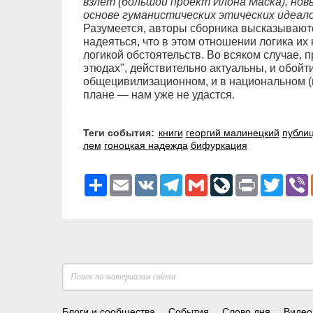
взлёт (большой проект Илона Маска), но
основе гуманистических этических идеало
Разумеется, авторы сборника высказываютс
надеяться, что в этом отношении логика их
логикой обстоятельств. Во всяком случае,
этюдах", действительно актуальны, и обойт
общецивилизационном, и в национальном (г
плане — нам уже не удастся.
Теги события:
книги
георгий малинецкий
публиц
лем
гоноцкая надежда
бифуркация
Ресурс
Email
VK
Telegram
Gmail
LiveJournal
Print
Twitter
V
Блоги и сообщества
События
Слово дня
Видео