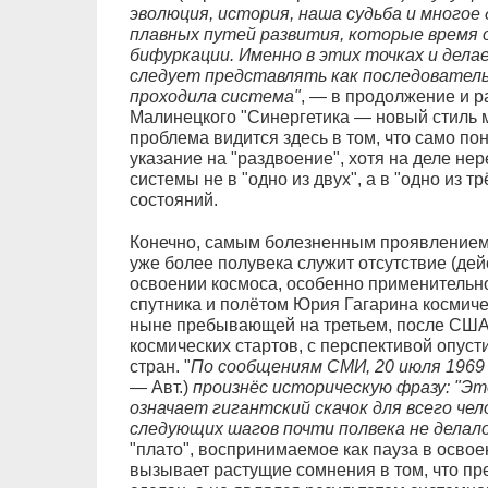
эволюция, история, наша судьба и многое
плавных путей развития, которые время
бифуркации. Именно в этих точках и дел
следует представлять как последовател
проходила система"
, — в продолжение и р
Малинецкого "Синергетика — новый стиль
проблема видится здесь в том, что само по
указание на "раздвоение", хотя на деле не
системы не в "одно из двух", а в "одно из 
состояний.
Конечно, самым болезненным проявлением
уже более полувека служит отсутствие (де
освоении космоса, особенно применительно
спутника и полётом Юрия Гагарина космичес
ныне пребывающей на третьем, после США 
космических стартов, с перспективой опуст
стран. "
По сообщениям СМИ, 20 июля 1969
— Авт.)
произнёс историческую фразу: "Эт
означает гигантский скачок для всего че
следующих шагов почти полвека не делало
"плато", воспринимаемое как пауза в освое
вызывает растущие сомнения в том, что п