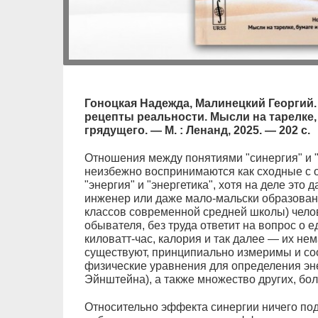
Гоноцкая Надежда, Малинецкий Георгий
рецепты реальности. Мысли на тарелке,
грядущего. — М. : Ленанд, 2025. — 202 с.
Отношения между понятиями "синергия" и "
неизбежно воспринимаются как сходные с
"энергия" и "энергетика", хотя на деле это
инженер или даже мало-мальски образован
классов современной средней школы) челов
обывателя, без труда ответит на вопрос о 
киловатт-час, калория и так далее — их нем
существуют, принципиально измеримы и со
физические уравнения для определения эне
Эйнштейна), а также множество других, бо
Относительно эффекта синергии ничего подо