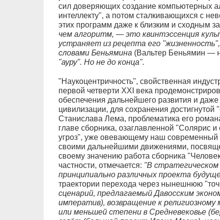
сил доверяющих создание компьютерных а
интеллекту", а потом сталкивающихся с н
этих программ даже к близким и сходным з
чем алгоритм, — это квинтэссенция куль
устраняет из рецепта его "жизненность",
словами Беньямина
(Вальтер Беньямин — н
"ауру". Но не до конца".
"Наукоцентричность", свойственная индуст
первой четверти XXI века продемонстриров
обеспечения дальнейшего развития и даже
цивилизации, для сохранения достигнутой 
Станислава Лема, проблематика его роман
главе сборника, озаглавленной "Солярис и 
угроз", уже овевающему наш современный 
своими дальнейшими движениями, посвяще
своему значению работа сборника "Человек 
частности, отмечается:
"В стратегическом
принципиально различных проекта будущ
траектории перехода через нынешнюю "точк
сценарий, предлагаемый Давосским эконо
императив), возвращение к религиозному
или меньшей степени в Средневековье (б