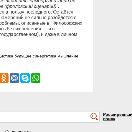
вые варианты самоорганизации на
в (фроловский сценарий)".
я в пользу последнего. Остаётся
 намерений не сильно разойдётся с
 проблемы, описанные в "Философских
ись без их решения — и в
осударственном), и даже в личном
истика
будущее
синергетика
мышление
iber
Odnoklassniki
Mail.Ru
Skype
WhatsApp
Расширенны
поиск
Спецпроекты