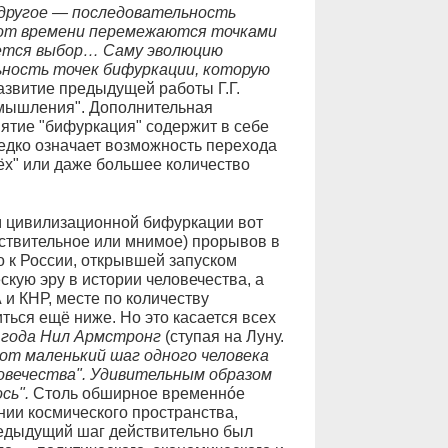
 другое — последовательность
 от времени перемежаются точками
ается выбор… Саму эволюцию
ьность точек бифуркации, которую
азвитие предыдущей работы Г.Г.
 мышления". Дополнительная
нятие "бифуркация" содержит в себе
редко означает возможность перехода
трёх" или даже большее количество
 цивилизационной бифуркации вот
йствительное или мнимое) прорывов в
 к России, открывшей запуском
кую эру в истории человечества, а
и КНР, месте по количеству
иться ещё ниже. Но это касается всех
 года Нил Армстронг
(ступая на Луну.
от маленький шаг одного человека
ловечества". Удивительным образом
сь".
Столь обширное временнóе
нии космического пространства,
редыдущий шаг действительно был