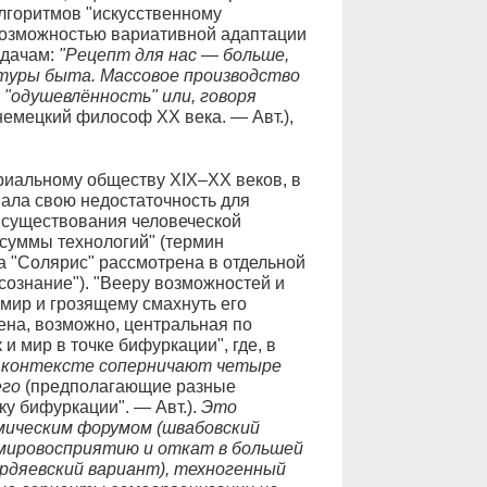
лгоритмов "искусственному
евозможностью вариативной адаптации
адачам:
"Рецепт для нас — больше,
туры быта. Массовое производство
 "одушевлённость" или, говоря
емецкий философ ХХ века. — Авт.),
риальному обществу XIX–ХХ веков, в
ала свою недостаточность для
 существования человеческой
"суммы технологий" (термин
а "Солярис" рассмотрена в отдельной
сознание"). "Вееру возможностей и
мир и грозящему смахнуть его
на, возможно, центральная по
и мир в точке бифуркации", где, в
 контексте соперничают четыре
его
(предполагающие разные
у бифуркации". — Авт.).
Это
мическим форумом (швабовский
 мировосприятию и откат в большей
ердяевский вариант), техногенный