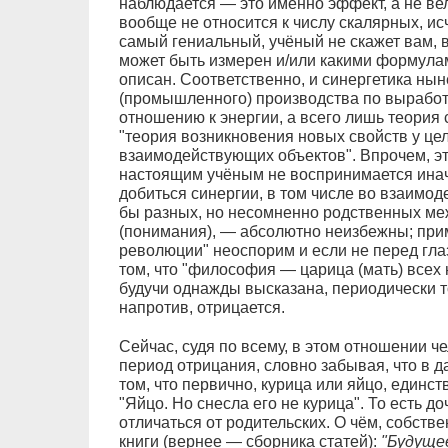
наблюдается — это именно эффект, а не вел
вообще не относится к числу скалярных, ис
самый гениальный, учёный не скажет вам, 
может быть измерен и/или какими формулам
описан. Соответственно, и синергетика ны
(промышленного) производства по выработке
отношению к энергии, а всего лишь теория
"теория возникновения новых свойств у цел
взаимодействующих объектов". Впрочем, эт
настоящим учёным не воспринимается инач
добиться синергии, в том числе во взаимо
бы разных, но несомненно родственных ме
(понимания), — абсолютно неизбежны; при
революции" неоспорим и если не перед глаз
том, что "философия — царица (мать) всех 
будучи однажды высказана, периодически т
напротив, отрицается.
Сейчас, судя по всему, в этом отношении ч
период отрицания, словно забывая, что в 
том, что первично, курица или яйцо, единс
"Яйцо. Но снесла его не курица". То есть д
отличаться от родительских. О чём, собств
книги (вернее — сборника статей):
"Будуще