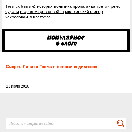
Теги события:
история
политика
пропаганда
третий рейх
судеты
вторая мировая война
мюнхенский сговор
чехословакия
цветаева
Смерть Линдси Грэма и половина диагноза
21 июля 2026