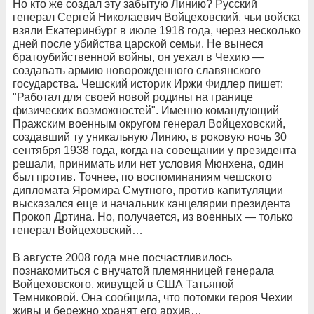
Но кто же создал эту забытую Линию? Русский
генерал Сергей Николаевич Войцеховский, чьи войска
взяли Екатеринбург в июле 1918 года, через несколько
дней после убийства царской семьи. Не вынеся
братоубийственной войны, он уехал в Чехию —
создавать армию новорожденного славянского
государства. Чешский историк Иржи Фидлер пишет:
"Работал для своей новой родины на границе
физических возможностей". Именно командующий
Пражским военным округом генерал Войцеховский,
создавший ту уникальную Линию, в роковую ночь 30
сентября 1938 года, когда на совещании у президента
решали, принимать или нет условия Мюнхена, один
был против. Точнее, по воспоминаниям чешского
дипломата Яромира Смутного, против капитуляции
высказался еще и начальник канцелярии президента
Прокоп Дртина. Но, получается, из военных — только
генерал Войцеховский…
В августе 2008 года мне посчастливилось
познакомиться с внучатой племянницей генерала
Войцеховского, живущей в США Татьяной
Темниковой. Она сообщила, что потомки героя Чехии
живы и бережно хранят его архив…