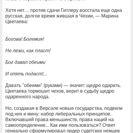
Хотя нет… против сдачи Гитлеру восстала еще одна
русская, долгое время жившая в Чехии, — Марина
Цветаева:
Богова! Богемия!
Не лежи, как пласт!
Бог давал обеими
И опять подаст!...
Давать "обеими" (руками) — значит: щедро одарить.
Цветаева тормошит чехов, верит в судьбу щедро
одаренного народа.
Но, создавая в Версале новые государства, подвели
под них и мину: набор либеральных принципов.
Включавший права меньшинств, права наций на
самоопределение... Как ими пользоваться? Ответ
гениально сформулировал лидер судетских немцев