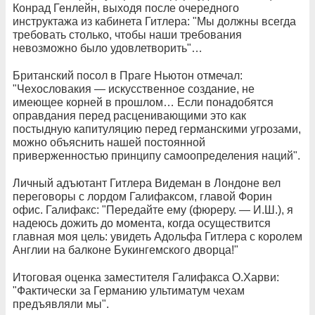
Конрад Генлейн, выходя после очередного
инструктажа из кабинета Гитлера: "Мы должны всегда
требовать столько, чтобы наши требования
невозможно было удовлетво​рить"…
Британский посол в Праге Ньютон отмечал:
"Чехословакия — ис​кусственное создание, не
имеющее корней в прошлом… Если понадобятся
оправдания перед расценивающими это как
постыдную капитуляцию перед германскими угрозами,
можно объяснить на​шей постоянной
приверженностью принципу самоопределения наций".
Лич​ный адъютант Гитлера Видеман в Лондоне вел
переговоры с лордом Галифаксом, главой Форин
офис. Галифакс: "Передайте ему (фюреру. — И.Ш.), я
надеюсь дожить до момента, когда осуществится
главная моя цель: увидеть Адольфа Гитлера с королем
Англии на балконе Букингемского дворца!"
Итоговая оценка заместителя Галифакса О.Харви:
"Фактически за Германию ультиматум чехам
предъявляли мы".