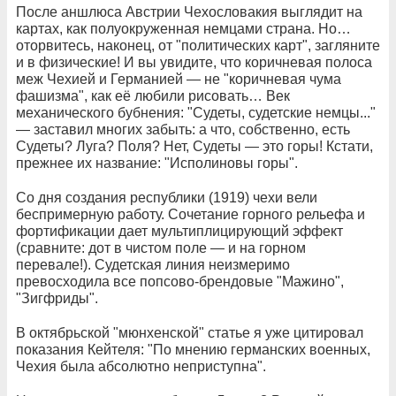
После аншлюса Австрии Чехословакия выглядит на
картах, как полуокруженная немцами страна. Но…
оторвитесь, наконец, от "политических карт", загляните
и в физические! И вы увидите, что коричневая полоса
меж Чехией и Германией — не "коричневая чума
фашизма", как её любили рисовать… Век
механического бубнения: "Судеты, судетские немцы..."
— заставил многих забыть: а что, собственно, есть
Судеты? Луга? Поля? Нет, Судеты — это горы! Кстати,
прежнее их название: "Исполиновы горы".
Со дня создания республики (1919) чехи вели
беспримерную работу. Сочетание горного рельефа и
фортификации дает мультиплицирующий эффект
(сравните: дот в чистом поле — и на горном
перевале!). Судетская линия неизмеримо
превосходила все попсово-брендовые "Мажино",
"Зигфриды".
В октябрьской "мюнхенской" статье я уже цитировал
показания Кейтеля: "По мнению германских военных,
Чехия была абсолютно неприступна".