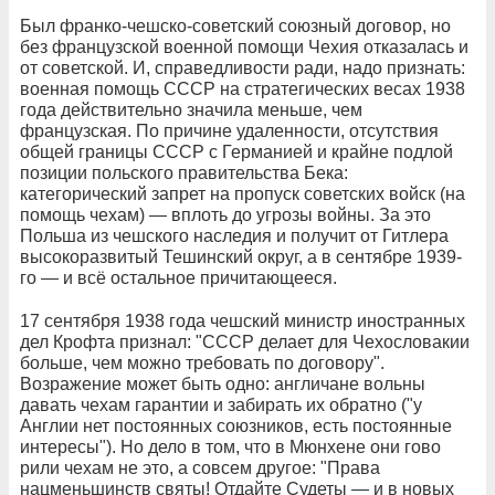
Был франко-чешско-советский союзный договор, но
без французской военной помощи Чехия отказалась и
от советской. И, справедливости ради, надо признать:
военная помощь СССР на стратегических весах 1938
года действительно значила мень​ше, чем
французская. По при​чине удаленности, отсутствия
общей границы СССР с Германией и крайне подлой
позиции польского правитель​ства Бека:
категорический запрет на пропуск советских войск (на
помощь чехам) — вплоть до угрозы войны. За это
Польша из чешского наследия и получит от Гитлера
высокоразвитый Тешинский округ, а в сентябре 1939-
го — и всё осталь​ное причитающееся.
17 сентября 1938 года чешский министр иностранных
дел Крофта признал: "СССР делает для Чехословакии
больше, чем можно требовать по договору".
Возражение может быть одно: англичане вольны
давать че​хам гарантии и забирать их обратно ("у
Англии нет постоянных союзников, есть по​стоянные
интересы"). Но дело в том, что в Мюнхене они гово​
рили чехам не это, а совсем другое: "Права
нацменьшинств святы! Отдайте Судеты — и в новых