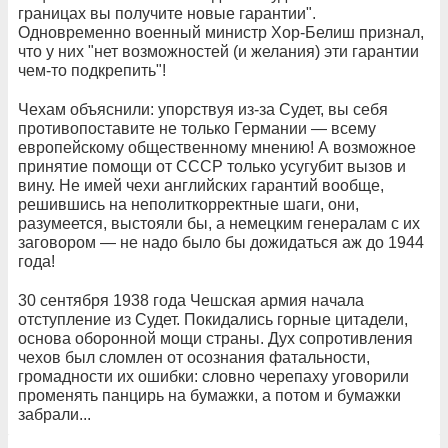
границах вы получите новые гарантии".
Одновременно военный министр Хор-Белиш признал,
что у них "нет возможностей (и желания) эти гарантии
чем-то подкрепить"!
Чехам объяснили: упорствуя из-за Судет, вы себя
противопоставите не только Германии — всему
европейскому общественному мнению! А возможное
принятие помощи от СССР только усугубит вызов и
вину. Не имей чехи английских гарантий вообще,
решившись на неполиткорректные шаги, они,
разумеется, выстояли бы, а немецким генералам с их
заговором — не надо было бы дожидаться аж до 1944
года!
30 сентября 1938 года Чешская армия начала
отступление из Судет. Покидались горные цитадели,
основа оборонной мощи стра​ны. Дух сопротивления
чехов был сломлен от осознания фатальности,
громадности их ошибки: словно черепаху уговорили
променять панцирь на бумажки, а потом и бумажки
забрали...