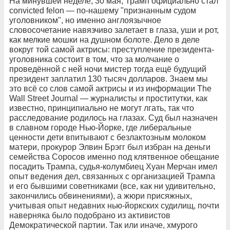
На минувшей неделе, 30 мая, Трамп официально стал
convicted felon — по-нашему "признанным судом
уголовником", но именно англоязычное
словосочетание навязчиво залетает в глаза, уши и рот,
как мелкие мошки на душном болоте. Дело в деле
вокруг той самой актрисы: преступление президента-
уголовника состоит в том, что за молчание о
проведённой с ней ночи мистер тогда ещё будущий
президент заплатил 130 тысяч долларов. Знаем мы
это всё со слов самой актрисы и из информации The
Wall Street Journal — журналисты и проститутки, как
известно, принципиально не могут лгать, так что
расследование родилось на глазах. Суд был назначен
в славном городе Нью-Йорке, где либеральные
ценности дети впитывают с безлактозным молоком
матери, прокурор Элвин Брэгг был избран на деньги
семейства Соросов именно под клятвенное обещание
посадить Трампа, судья-колумбиец Хуан Мерчан имел
опыт ведения дел, связанных с организацией Трампа
и его бывшими советниками (все, как ни удивительно,
закончились обвинениями), а жюри присяжных,
учитывая опыт недавних нью-йоркских судилищ, почти
наверняка было подобрано из активистов
Демократической партии. Так или иначе, хмурого