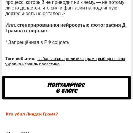
процесс, который не приводит ни к чему, — не потому
ли это делается, что сил и фантазии на подлинную
деятельность не осталось?
Илл. сгенерированная нейросетью фотография Д.
Трампа в тюрьме
* Запрещённая в РФ соцсеть
Теги события:
выборы в сша
политика
трамп
выборы в сша
украина
израиль
палестина
Кто убил Линдси Грэма?