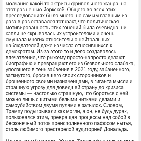
молчание какой-то актрисы фривольного жанра, на
этот раз не нью-йоркской. Общего во всех этих
преследованиях было много, но самым главным из
раза в раз оставался тот факт, что политическая
мотивированность этих гонений была очевидна, ни
капли не скрывалась их устроителями и очень
смущала многих относительно нейтральных
наблюдателей даже из числа относившихся к
демократам. Из-за этого то и дело создавалось
впечатление, что рыжему просто-напросто делают
биографию и превращают его из безвольного слабака,
уползшего в тень забвения в 2021 году, забаненного,
заткнутого, бросившего своих сторонников и
брошенного своими назначенцами, в гиганта мысли и
страшную угрозу для доведшей страну до кризиса
системы — настолько страшную, что бороться с ней
можно лишь сшитыми белыми нитками делами и
самоубийством двумя пулями в затылок. Словом,
Трампу подыгрывали как могли, а он, не будь дурак,
пользовался этим, превращая процессы над собой в
бесконечный поток преисполненного пафосом нытья,
столь любимого престарелой аудиторией Дональда.