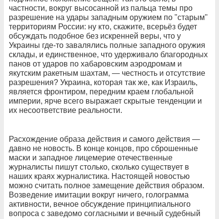
частности, вокруг высосанной из пальца темы про
разрешение на удары западным оружием по "старым"
территориям России: ну кто, скажите, всерьёз будет
обсуждать подобное без искренней веры, что у
Украины где-то завалялись полные западного оружия
склады, и единственное, что удерживало благородных
панов от ударов по хабаровским аэродромам и
якутским ракетным шахтам, — честность и отсутствие
разрешения? Украина, которая так же, как Израиль,
является фронтиром, передним краем глобальной
империи, ярче всего выражает скрытые тенденции и
их несоответствие реальности.
Расхождение образа действия и самого действия —
давно не новость. В конце концов, про сброшенные
маски и западное лицемерие отечественные
журналисты пишут столько, сколько существует в
наших краях журналистика. Настоящей новостью
можно считать полное замещение действия образом.
Возведение имитации вокруг ничего, голограмма
активности, вечное обсуждение принципиального
вопроса с заведомо согласными и вечный судебный