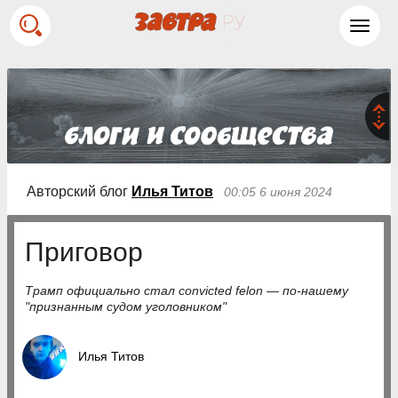
Toggl
navig
Авторский блог
Илья Титов
00:05 6 июня 2024
Приговор
Трамп официально стал convicted felon — по-нашему
"признанным судом уголовником"
Илья Титов