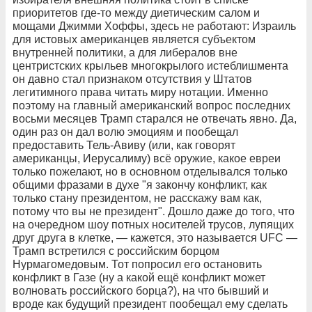
приоритетов где-то между диетическим салом и
мощами Джимми Хоффы, здесь не работают: Израиль
для истовых американцев является субъектом
внутренней политики, а для либералов вне
центристских крыльев многокрылого истеблишмента
он давно стал признаком отсутствия у Штатов
легитимного права читать миру нотации. Именно
поэтому на главный американский вопрос последних
восьми месяцев Трамп старался не отвечать явно. Да,
один раз он дал волю эмоциям и пообещал
предоставить Тель-Авиву (или, как говорят
американцы, Иерусалиму) всё оружие, какое евреи
только пожелают, но в основном отделывался только
общими фразами в духе "я закончу конфликт, как
только стану президентом, не расскажу вам как,
потому что вы не президент". Дошло даже до того, что
на очередном шоу потных носителей трусов, лупящих
друг друга в клетке, — кажется, это называется UFC —
Трамп встретился с российским борцом
Нурмагомедовым. Тот попросил его остановить
конфликт в Газе (ну а какой ещё конфликт может
волновать российского борца?), на что бывший и
вроде как будущий президент пообещал ему сделать