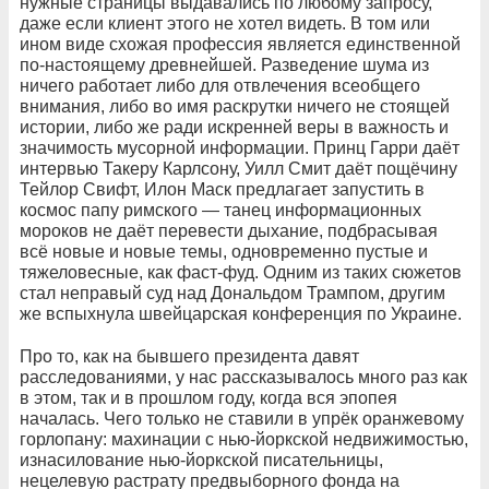
нужные страницы выдавались по любому запросу,
даже если клиент этого не хотел видеть. В том или
ином виде схожая профессия является единственной
по-настоящему древнейшей. Разведение шума из
ничего работает либо для отвлечения всеобщего
внимания, либо во имя раскрутки ничего не стоящей
истории, либо же ради искренней веры в важность и
значимость мусорной информации. Принц Гарри даёт
интервью Такеру Карлсону, Уилл Смит даёт пощёчину
Тейлор Свифт, Илон Маск предлагает запустить в
космос папу римского — танец информационных
мороков не даёт перевести дыхание, подбрасывая
всё новые и новые темы, одновременно пустые и
тяжеловесные, как фаст-фуд. Одним из таких сюжетов
стал неправый суд над Дональдом Трампом, другим
же вспыхнула швейцарская конференция по Украине.
Про то, как на бывшего президента давят
расследованиями, у нас рассказывалось много раз как
в этом, так и в прошлом году, когда вся эпопея
началась. Чего только не ставили в упрёк оранжевому
горлопану: махинации с нью-йоркской недвижимостью,
изнасилование нью-йоркской писательницы,
нецелевую растрату предвыборного фонда на