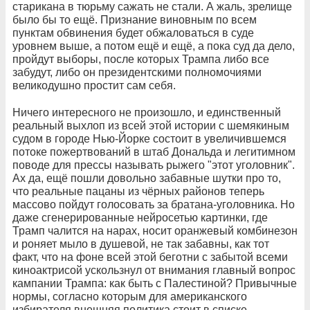
старикана в тюрьму сажать не стали. А жаль, зрелище
было бы то ещё. Признание виновным по всем
пунктам обвинения будет обжаловаться в суде
уровнем выше, а потом ещё и ещё, а пока суд да дело,
пройдут выборы, после которых Трампа либо все
забудут, либо он президентскими полномочиями
великодушно простит сам себя.
Ничего интересного не произошло, и единственный
реальный выхлоп из всей этой истории с шемякиным
судом в городе Нью-Йорке состоит в увеличившемся
потоке пожертвований в штаб Дональда и легитимном
поводе для прессы называть рыжего "этот уголовник".
Ах да, ещё пошли довольно забавные шутки про то,
что реальные пацаны из чёрных районов теперь
массово пойдут голосовать за братана-уголовника. Но
даже сгенерированные нейросетью картинки, где
Трамп чалится на нарах, носит оранжевый комбинезон
и роняет мыло в душевой, не так забавны, как тот
факт, что на фоне всей этой беготни с забытой всеми
киноактрисой ускользнул от внимания главный вопрос
кампании Трампа: как быть с Палестиной? Привычные
нормы, согласно которым для американского
избирателя внешняя политика стоит в списке