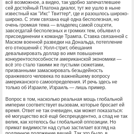
всё возможное, а видео, так удобно запечатлевшее
сей достойный Платона диалог, тут же ушло в ныне
известный как "Икс" Твиттер*, где и разошлось широко-
широко. С этим связана ещё одна бесполезная, но
очень громкая тема — владелец самой соцсети,
завсегдатай бесполезных и громких тем, объявил о
присоединении к команде Трампа. Ставка связанной с
Маском военной разведки на Дональда, потепление
его отношений с Уолл-стрит, обещания
девальвировать доллар во имя повышения
конкурентоспособности американской экономики —
всё это стало такими же пустыми сюжетами,
призванными замаскировать безыдейность
оранжевого человека по важнейшему вопросу
американского самоопределения. И речь здесь не
только об Израиле, Израиль — лишь пример.
Вопрос в том, насколько реальная мощь глобальной
империи соответствует вызовам, которые бросает ей
время. Ответ не так очевиден, как может показаться:
её могущество всё ещё беспрецедентно, а спад не так
велик, как хотелось бы глобальной оппозиции. Но
примат видимости над сутью застилает взгляд на
подлинное положение вещей. Так это было, в