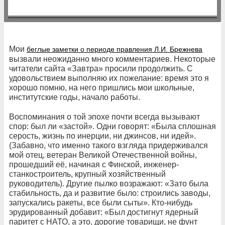
Мои
беглые заметки о периоде правления Л.И. Брежнева
вызвали неожиданно много комментариев. Некоторые
читатели сайта «Завтра» просили продолжить. С
удовольствием выполняю их пожелание: время это я
хорошо помню, на него пришлись мои школьные,
институтские годы, начало работы.
Воспоминания о той эпохе почти всегда вызывают
спор: был ли «застой». Одни говорят: «Была сплошная
серость, жизнь по инерции, ни джинсов, ни идей».
(Забавно, что именно такого взгляда придерживался
мой отец, ветеран Великой Отечественной войны,
прошедший её, начиная с Финской, инженер-
станкостроитель, крупный хозяйственный
руководитель). Другие пылко возражают: «Зато была
стабильность, да и развитие было: строились заводы,
запускались ракеты, все были сыты». Кто-нибудь
эрудированный добавит: «Был достигнут ядерный
паритет с НАТО, а это, дорогие товарищи, не фунт