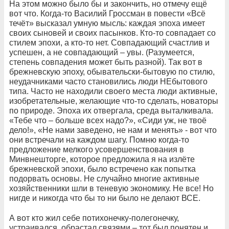
На этом можно было бы и закончить, но отмечу ещё
вот что. Когда-то Василий Гроссман в повести «Всё
течёт» высказал умную мысль: каждая эпоха имеет
своих сыновей и своих пасынков. Кто-то совпадает со
стилем эпохи, а кто-то нет. Совпадающий счастлив и
успешен, а не совпадающий – увы. (Разумеется,
степень совпадения может быть разной). Так вот в
брежневскую эпоху, обывательски-бытовую по стилю,
неудачниками часто становились люди НЕбытового
типа. Часто не находили своего места люди активные,
изобретательные, желающие что-то сделать, новаторы
по природе. Эпоха их отвергала, среда выталкивала.
«Тебе что – больше всех надо?», «Сиди уж, не твоё
дело!», «Не нами заведено, не нам и менять» - вот что
они встречали на каждом шагу. Помню когда-то
предложение мелкого усовершенствования в
Минвнешторге, которое предложила я на излёте
брежневской эпохи, было встречено как попытка
подорвать основы. Не случайно многие активные
хозяйственники шли в теневую экономику. Не все! Но
нигде и никогда что бы то ни было не делают ВСЕ.
А вот кто жил себе потихонечку-полегонечку,
устраивался, обрастал связями – тот был понятен и