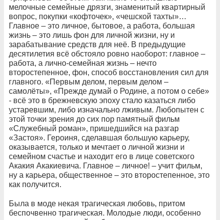
мелочные семейные дрязги, знаменитый квартирный
вопрос, покупки «кофточек», «чешской тахты»…
Главное – это личное, бытовое, а работа, большая
жизнь – это лишь фон для личной жизни, ну и
зарабатывание средств для неё. В предыдущие
десятилетия всё обстояло ровно наоборот: главное –
работа, а лично-семейная жизнь – нечто
второстепенное, фон, способ восстановления сил для
главного. «Первым делом, первым делом –
самолёты», «Прежде думай о Родине, а потом о себе»
- всё это в брежневскую эпоху стало казаться либо
устаревшим, либо изначально лживым. Любопытен с
этой точки зрения до сих пор памятный фильм
«Служебный роман», пришедшийся на разгар
«Застоя». Героиня, сделавшая большую карьеру,
оказывается, только и мечтает о личной жизни и
семейном счастье и находит его в лице советского
Акакия Акакиевича. Главное – личное! – учит фильм,
ну а карьера, общественное – это второстепенное, это
как получится.
Была в моде некая трагическая любовь, притом
беспочвенно трагическая. Молодые люди, особенно