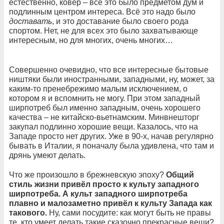
естественно, ковёр – всё это было предметом дум и
подлинным центром интереса. Всё это надо было
доставать
, и это доставание было своего рода
спортом. Нет, не для всех это было захватывающе
интересным, но для многих, очень многих…
Совершенно очевидно, что все интересные бытовые
ништяки были иностранными, западными, ну, может, за
каким-то пренебрежимо малым исключением, о
котором я и вспомнить не могу. При этом западный
ширпотреб был именно западным, очень хорошего
качества – не китайско-вьетнамским. Минвнешторг
закупал подлинно хорошие вещи. Казалось, что на
Западе просто нет других. Уже в 90-х, начав регулярно
бывать в Италии, я поначалу была удивлена, что там и
дрянь умеют делать.
Что же произошло в брежневскую эпоху?
Общий
стиль жизни привёл просто к культу западного
ширпотреба. А культ западного ширпотреба
плавно и малозаметно привёл к культу Запада как
такового.
Ну, сами посудите: как могут быть не правы
те, кто умеет делать такие сказочно прекрасные вещи?