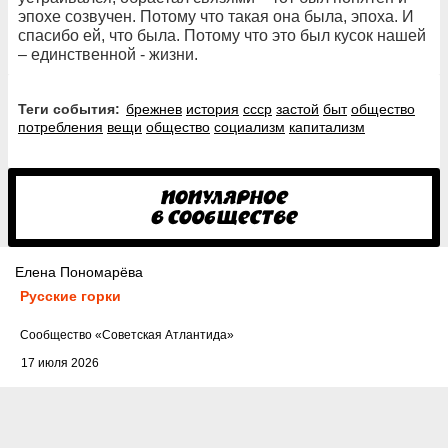
эпохе созвучен. Потому что такая она была, эпоха. И
спасибо ей, что была. Потому что это был кусок нашей
– единственной - жизни.
Теги события:
брежнев
история
ссср
застой
быт
общество
потребления
вещи
общество
социализм
капитализм
Елена Пономарёва
Русские горки
Cообщество
«Советская Атлантида»
17 июля 2026