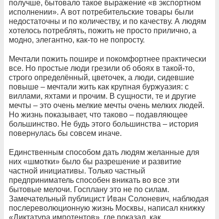
получше, бытовало такое выражение «в экспортном
исполнении». А вот потребительские товары были
недостаточны и по количеству, и по качеству. А людям
хотелось потреблять, пожить не просто прилично, а
модно, элегантно, как-то не попросту.
Мечтали пожить пошире и покомфортнее практически
все. Но простые люди грезили об обоях в такой-то,
строго определённый, цветочек, а люди, сидевшие
повыше – мечтали жить как крупная буржуазия: с
виллами, яхтами и прочим. В сущности, те и другие
мечты – это очень мелкие мечты очень мелких людей.
Но жизнь показывает, что таково – подавляющее
большинство. Не будь этого большинства – история
повернулась бы совсем иначе.
Единственным способом дать людям желанные для
них «шмотки» было бы разрешение и развитие
частной инициативы. Только частный
предприниматель способен вникать во все эти
бытовые мелочи. Госплану это не по силам.
Замечательный публицист Иван Солоневич, наблюдая
послереволюционную жизнь Москвы, написал книжку
«Диктатура импотентов», где показал, как