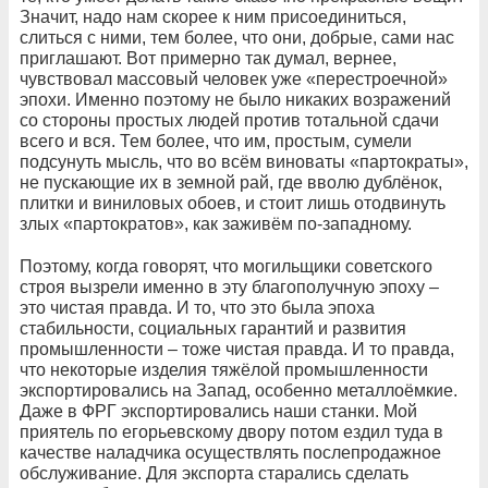
Значит, надо нам скорее к ним присоединиться,
слиться с ними, тем более, что они, добрые, сами нас
приглашают. Вот примерно так думал, вернее,
чувствовал массовый человек уже «перестроечной»
эпохи. Именно поэтому не было никаких возражений
со стороны простых людей против тотальной сдачи
всего и вся. Тем более, что им, простым, сумели
подсунуть мысль, что во всём виноваты «партократы»,
не пускающие их в земной рай, где вволю дублёнок,
плитки и виниловых обоев, и стоит лишь отодвинуть
злых «партократов», как заживём по-западному.
Поэтому, когда говорят, что могильщики советского
строя вызрели именно в эту благополучную эпоху –
это чистая правда. И то, что это была эпоха
стабильности, социальных гарантий и развития
промышленности – тоже чистая правда. И то правда,
что некоторые изделия тяжёлой промышленности
экспортировались на Запад, особенно металлоёмкие.
Даже в ФРГ экспортировались наши станки. Мой
приятель по егорьевскому двору потом ездил туда в
качестве наладчика осуществлять послепродажное
обслуживание. Для экспорта старались сделать