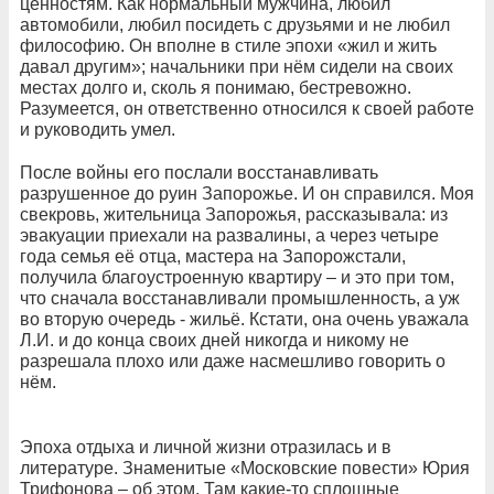
ценностям. Как нормальный мужчина, любил
автомобили, любил посидеть с друзьями и не любил
философию. Он вполне в стиле эпохи «жил и жить
давал другим»; начальники при нём сидели на своих
местах долго и, сколь я понимаю, бестревожно.
Разумеется, он ответственно относился к своей работе
и руководить умел.
После войны его послали восстанавливать
разрушенное до руин Запорожье. И он справился. Моя
свекровь, жительница Запорожья, рассказывала: из
эвакуации приехали на развалины, а через четыре
года семья её отца, мастера на Запорожстали,
получила благоустроенную квартиру – и это при том,
что сначала восстанавливали промышленность, а уж
во вторую очередь - жильё. Кстати, она очень уважала
Л.И. и до конца своих дней никогда и никому не
разрешала плохо или даже насмешливо говорить о
нём.
Эпоха отдыха и личной жизни отразилась и в
литературе. Знаменитые «Московские повести» Юрия
Трифонова – об этом. Там какие-то сплошные