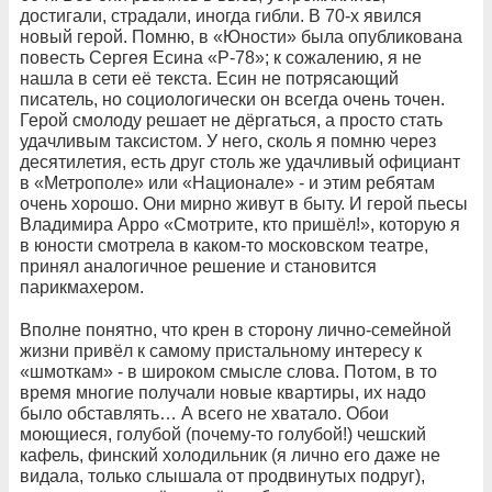
достигали, страдали, иногда гибли. В 70-х явился
новый герой. Помню, в «Юности» была опубликована
повесть Сергея Есина «Р-78»; к сожалению, я не
нашла в сети её текста. Есин не потрясающий
писатель, но социологически он всегда очень точен.
Герой смолоду решает не дёргаться, а просто стать
удачливым таксистом. У него, сколь я помню через
десятилетия, есть друг столь же удачливый официант
в «Метрополе» или «Национале» - и этим ребятам
очень хорошо. Они мирно живут в быту. И герой пьесы
Владимира Арро «Смотрите, кто пришёл!», которую я
в юности смотрела в каком-то московском театре,
принял аналогичное решение и становится
парикмахером.
Вполне понятно, что крен в сторону лично-семейной
жизни привёл к самому пристальному интересу к
«шмоткам» - в широком смысле слова. Потом, в то
время многие получали новые квартиры, их надо
было обставлять… А всего не хватало. Обои
моющиеся, голубой (почему-то голубой!) чешский
кафель, финский холодильник (я лично его даже не
видала, только слышала от продвинутых подруг),