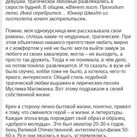
девушки, трагической любовью развлекались в
серости будней. В общем,
«
Вянет лист. Проходит
лето. Иней серебрится… Юнкер Шмидт из
пистолета хочет застрелиться
».
Помню, моя однокурсница мне рассказывала свои
романы, сплошь какие-то неудачные, трагические. При
этом объективно никакого препятствия любить мирно
и с комфортом у неё не было: могла выйти замуж за
любого из своих кавалеров, могла – не выходить, а
просто так дружить. Тогда я не понимала, в чём дело,
но потом поняла: развлекается. И то сказать: в вузе ей
было скучно, хобби тоже не было, а хотелось чего-то
яркого, интересного. Общий стиль подобной
трагической любви выражен в лирических песнях
Муслима Магомаева. Вот этому подражали в своей
собственной жизни.
Крен в сторону лично-бытовой жизни, понятно, привёл
к тому, что сменился герой – и жизни, и литературы.
Каждая эпоха ведь порождает свой образ и образец
«доброго молодца». Это был авиатор 20-30-х годов,
боец Великой Отечественной, интеллектуал-физик 50-
60-х. Все они рвались в высь, устремлялись,