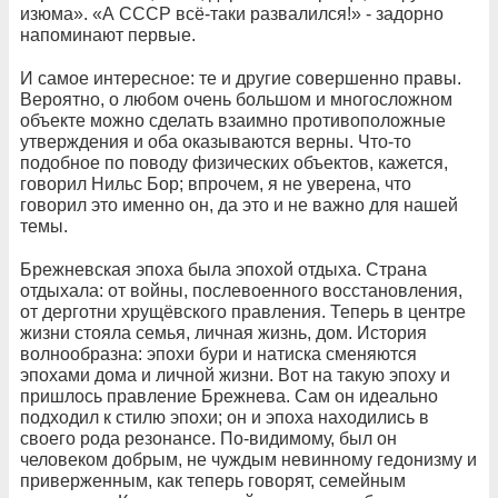
изюма». «А СССР всё-таки развалился!» - задорно
напоминают первые.
И самое интересное: те и другие совершенно правы.
Вероятно, о любом очень большом и многосложном
объекте можно сделать взаимно противоположные
утверждения и оба оказываются верны. Что-то
подобное по поводу физических объектов, кажется,
говорил Нильс Бор; впрочем, я не уверена, что
говорил это именно он, да это и не важно для нашей
темы.
Брежневская эпоха была эпохой отдыха. Страна
отдыхала: от войны, послевоенного восстановления,
от дерготни хрущёвского правления. Теперь в центре
жизни стояла семья, личная жизнь, дом. История
волнообразна: эпохи бури и натиска сменяются
эпохами дома и личной жизни. Вот на такую эпоху и
пришлось правление Брежнева. Сам он идеально
подходил к стилю эпохи; он и эпоха находились в
своего рода резонансе. По-видимому, был он
человеком добрым, не чуждым невинному гедонизму и
приверженным, как теперь говорят, семейным