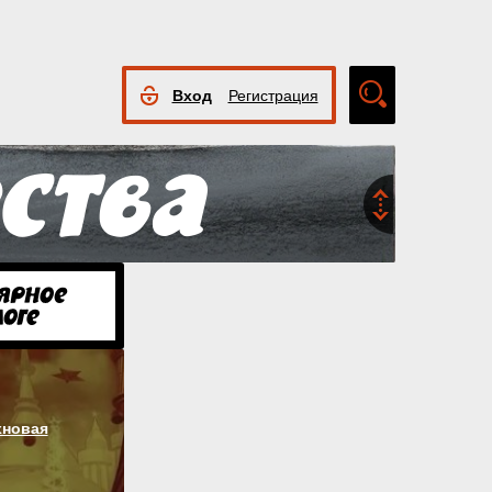
Вход
Регистрация
Расширенный
поиск
хновая