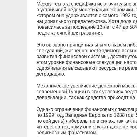
Между тем эта специфика исключительно з
в устойчивой недомонетизации экономики,
котором она удерживается с самого 1992 го
национального предательства. Хотя доля д
повысилась за последние 13 лет с 47 до 58
недостаточной для развития.
Это вызвано принципиальным отказом либ
спекуляций, жизненно необходимого всем 
развития финансовой системы, достигнутом
этом уровне финансовые спекуляции настол
сдерживания высасывают ресурсы из реаль
деградацию.
Механическое увеличение денежной массы в
современной Турции) в этих условиях веде
девальвации, так как средства приходят на
Однако ограничение финансовых спекуляци
по 1999 год, Западная Европа по 1988 год, 
по сей день) либералы не в силах, так как 
интересов тех, кому они служат даже не «в
религиозным фанатизмом.