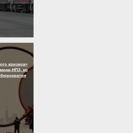
ого кризиса»
 мини-НПЗ, но
 бюрократия