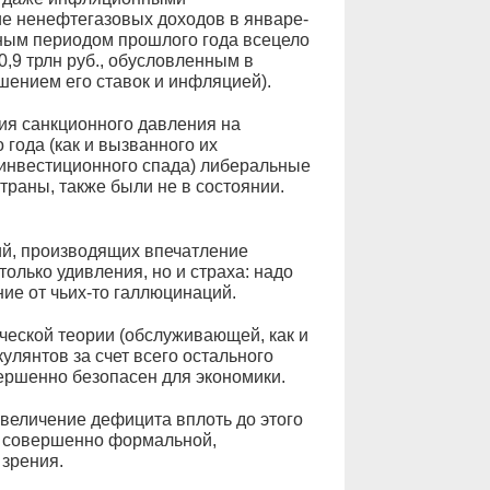
ие ненефтегазовых доходов в январе-
чным периодом прошлого года всецело
,9 трлн руб., обусловленным в
шением его ставок и инфляцией).
ния санкционного давления на
 года (как и вызванного их
 инвестиционного спада) либеральные
аны, также были не в состоянии.
ий, производящих впечатление
только удивления, но и страха: надо
ние от чьих-то галлюцинаций.
ческой теории (обслуживающей, как и
лянтов за счет всего остального
ршенно безопасен для экономики.
 увеличение дефицита вплоть до этого
с совершенно формальной,
 зрения.