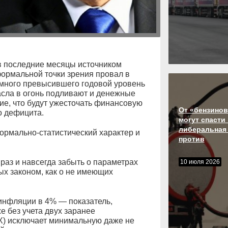
в последние месяцы источником
формальной точки зрения провал в
амного превысившего годовой уровень
Масла в огонь подливают и денежные
ие, что будут ужесточать финансовую
От «бензинов
о дефицита.
могут спасти
либеральная
ормально-статистический характер и
против
, раз и навсегда забыть о параметрах
10 июля 2026
х законом, как о не имеющих
инфляции в 4% — показатель,
е без учета двух заранее
) исключает минимальную даже не