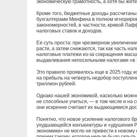
экономическую грамотность, а хотя бы жите
Кроме того, бюджетные доходы рассчитан
бухгалтерами Минфина в полном игнориро
закономерностей, в частности, кривой Ла
налоговых ставок и доходов.
Ее суть проста: при чрезмерном увеличени
расти, а затем снижаются, так как часть н
налоговые платежи из-за сокращения масш
выдавливания непосильными налогами «в 
Это правило проявилось еще в 2025 году, к
на прибыль на четверть недобор поступлени
триллион рублей.
Однако нашей экономикой, насколько можно
не способные учиться, — в том числе и на 
они искренне считают их выдающимися дос
Понятно, что новое усиление налогового бр
ухудшающейся конъюнктуры и «удушения Р
экономики» не могло не привести к новом
причем такому, которое нельзя было скры