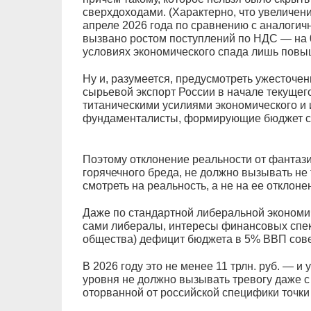
сверхдоходами. (Характерно, что увеличен
апреле 2026 года по сравнению с аналоги
вызвано ростом поступлений по НДС — на 0
условиях экономического спада лишь повы
Ну и, разумеется, предусмотреть ужесточе
сырьевой экспорт России в начале текущего
титаническими усилиями экономического и
фундаменталисты, формирующие бюджет стр
Поэтому отклонение реальности от фантаз
горячечного бреда, не должно вызывать не 
смотреть на реальность, а не на ее отклоне
Даже по стандартной либеральной экономи
сами либералы, интересы финансовых спеку
общества) дефицит бюджета в 5% ВВП сове
В 2026 году это не менее 11 трлн. руб. — и
уровня не должно вызывать тревогу даже 
оторванной от российской специфики точки