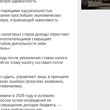
йскую адекватность.
ы парящими над реальностью
вании простейших экономических
ффера, отражающей зависимость
и налоговых ставок доходы перестают
алогоплательщиков сокращает
табов деятельности либо
тень».
огда после увеличения ставки налога
й по этому налогу составил почти
 судить, управляют лица, в принципе
своих ошибках (впрочем, возможно,
тижениями).
емени в 2026 году в условиях
оссии путем охлаждения ее
у сокращению доходов бюджета, —
ть даже инфляционными