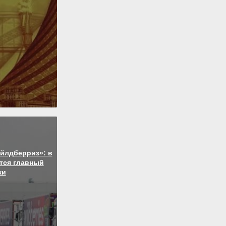
йлдберриз»: в
тся главный
ки