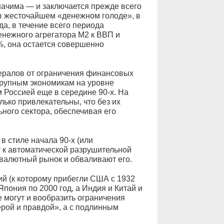
начима — и заключается прежде всего
 в жесточайшем «денежном голоде», в
да, в течение всего периода
енежного агрегатора М2 к ВВП и
%, она остается совершенно
ералов от ограничения финансовых
крупным экономикам на уровне
 Россией еще в середине 90-х. На
ько привлекательны, что без их
ного сектора, обеспечивая его
 стиле начала 90-х (или
т к автоматической разрушительной
 валютный рынок и обваливают его.
й (к которому прибегли США с 1932
Япония по 2000 год, а Индия и Китай и
не могут и вообразить ограничения
ерой и правдой», а с подлинным