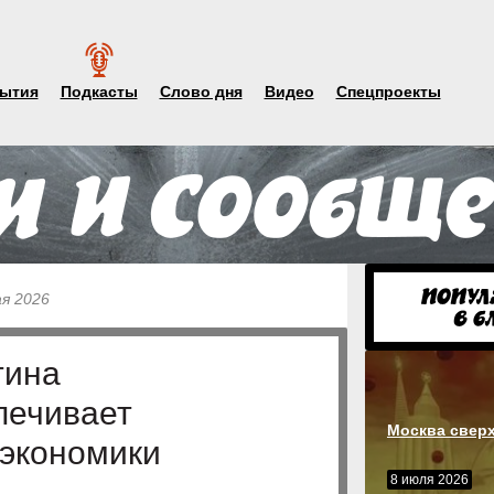
ытия
Подкасты
Слово дня
Видео
Спецпроекты
ая 2026
тина
печивает
Москва свер
экономики
8 июля 2026