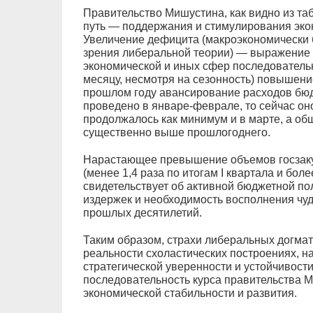
Правительство Мишустина, как видно из т
путь — поддержания и стимулирования экон
Увеличение дефицита (макроэкономически б
зрения либеральной теории) — выражение 
экономической и иных сфер последовательн
месяцу, несмотря на сезонность) повышен
прошлом году авансирование расходов бю
проведено в январе-феврале, то сейчас он
продолжалось как минимум и в марте, а об
существенно выше прошлогоднего.
Нарастающее превышение объемов госзаку
(менее 1,4 раза по итогам I квартала и боле
свидетельствует об активной бюджетной п
издержек и необходимость восполнения ч
прошлых десятилетий.
Таким образом, страхи либеральных догмат
реальности схоластических построениях, н
стратегической уверенности и устойчивост
последовательность курса правительства 
экономической стабильности и развития.