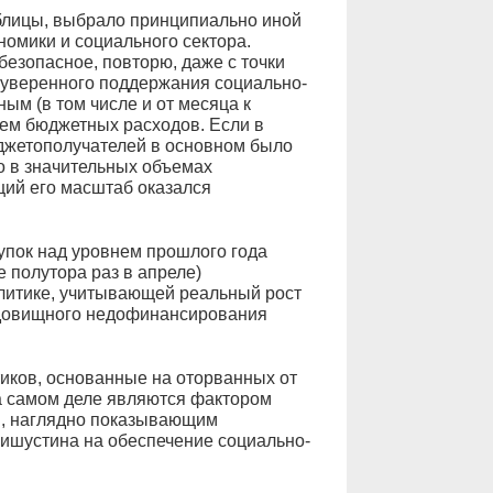
аблицы, выбрало принципиально иной
омики и социального сектора.
езопасное, повторю, даже с точки
уверенного поддержания социально-
ым (в том числе и от месяца к
ием бюджетных расходов. Если в
джетополучателей в основном было
о в значительных объемах
щий его масштаб оказался
пок над уровнем прошлого года
е полутора раз в апреле)
олитике, учитывающей реальный рост
удовищного недофинансирования
иков, основанные на оторванных от
а самом деле являются фактором
и, наглядно показывающим
Мишустина на обеспечение социально-