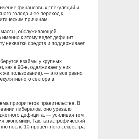
ничение финансовых спекуляций и,
ного голода и ее переход к
итическим причинам.
 массы, обслуживающей
 именно к этому ведет дефицит
оту нехватки средств и поддерживает
 берутся взаймы у крупных
 как в 90-е, одалживает у них
х же пользование), — это все равно
екулятивного сектора в
ема приоритетов правительства. В
вании либералов, оно урезало
жетного дефицита, — усиливая тем
я экономики. Так, катастрофический
нно после 10-процентного секвестра