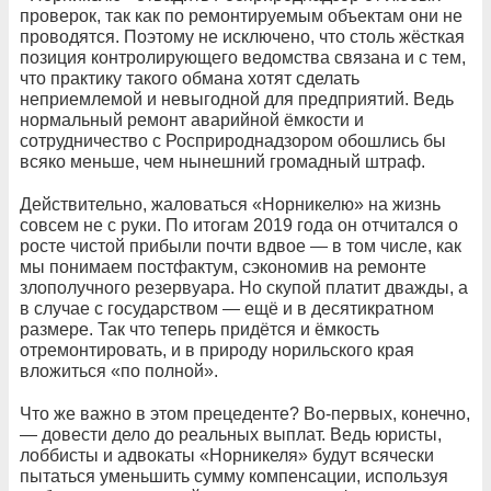
проверок, так как по ремонтируемым объектам они не
проводятся. Поэтому не исключено, что столь жёсткая
позиция контролирующего ведомства связана и с тем,
что практику такого обмана хотят сделать
неприемлемой и невыгодной для предприятий. Ведь
нормальный ремонт аварийной ёмкости и
сотрудничество с Росприроднадзором обошлись бы
всяко меньше, чем нынешний громадный штраф.
Действительно, жаловаться «Норникелю» на жизнь
совсем не с руки. По итогам 2019 года он отчитался о
росте чистой прибыли почти вдвое — в том числе, как
мы понимаем постфактум, сэкономив на ремонте
злополучного резервуара. Но скупой платит дважды, а
в случае с государством — ещё и в десятикратном
размере. Так что теперь придётся и ёмкость
отремонтировать, и в природу норильского края
вложиться «по полной».
Что же важно в этом прецеденте? Во-первых, конечно,
— довести дело до реальных выплат. Ведь юристы,
лоббисты и адвокаты «Норникеля» будут всячески
пытаться уменьшить сумму компенсации, используя