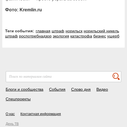
Фото: Kremlin.ru
Теги события:
главная
штраф
норильск
норильский никель
штраф
роспотребнадзор
экология
катастрофа
бизнес
ущерб
Блоги и сообщества
События
Слово дня
Видео
Спецпроекты
О нас
Контактная информация
День ТВ