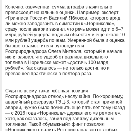
Конечно, озвученная сумма штрафа значительно
превосходит начальные оценки. Например, эксперт
«Гринписа России» Василий Яблоков, которого вряд
ли можно заподозрить в симпатии к «Норникелю»,
сразу после аварии заявил, что речь может идти о 6–7
млрд рублей ущерба водным объектам и ещё около 10
млн рублей ущерба почвам. Умеренной была и оценка
бывшего заместителя руководителя
Росприроднадзора Олега Митволя, который в начале
июня заявил, что ущерб от разлива дизельного
топлива в Норильске может «достичь 100 млрд
рублей». Как оказалось — не только достиг, но и
превзошёл практически в полтора раза.
Судя по всему, такая жёсткая позиция
Росприроднадзора отнюдь неслучайна. По-хорошему,
аварийный резервуар ТЭЦ-3, который стал причиной
аварии, нужно было починить ещё пять лет тому назад
— с 2016 года «Норникель» держал его «в ремонте»,
хотя, как оказалось, забил под завязку дизельным
топливом. Такой «бумажный» финт позволял
«Норникелю» отвадить Росприроднадзор от любых