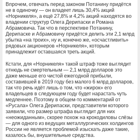
Впрочем, отвечать перед законом Потанину придётся
не в одиночку — он владеет лишь 30,4% акций
«Норникеля», а ещё 27,8% и 4,2% акций находятся во
владении структур Олега Дерипаски и Романа
Абрамовича. Так что в перспективе Потанину,
Дерипаске и Абрамовичу придётся делить эти 2,1 млрд
убытка «на троих», ну и, конечно же, «осчастливить»
рядовых акционеров «Норникеля», которым
принадлежит оставшаяся треть акций.
Кстати, для «Норникеля» такой штраф тоже выглядит
отнюдь не смертельным — 2,1 млрд долларов это
даже меньше его чистой ежегодной прибыли,
составившей в 2019 году без малого 6 млрд долларов,
так что речь идёт лишь о том, что «жирок» его
владельцев в следующем году будет нарастать чуть
медленнее. Поэтому в общем-то комментарий от
«Русала» Олега Дерипаски, представители которого
заявили, что размер штрафа выглядит для них
«неожиданным», скорее похож на крокодиловы слёзы
— для одного из ведущих металлургических холдингов
России не является проблемой изыскать даже такие,
казалось бы, внушительные средства.