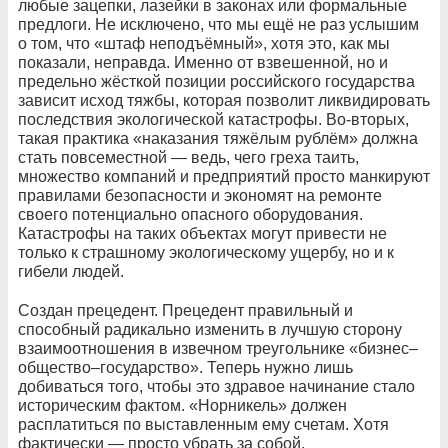
любые зацепки, лазейки в законах или формальные
предлоги. Не исключено, что мы ещё не раз услышим
о том, что «штаф неподъёмный», хотя это, как мы
показали, неправда. Именно от взвешенной, но и
предельно жёсткой позиции российского государства
зависит исход тяжбы, которая позволит ликвидировать
последствия экологической катастрофы. Во-вторых,
такая практика «наказания тяжёлым рублём» должна
стать повсеместной — ведь, чего греха таить,
множество компаний и предприятий просто манкируют
правилами безопасности и экономят на ремонте
своего потенциально опасного оборудования.
Катастрофы на таких объектах могут привести не
только к страшному экологическому ущербу, но и к
гибели людей.
Создан прецедент. Прецедент правильный и
способный радикально изменить в лучшую сторону
взаимоотношения в извечном треугольнике «бизнес–
общество–государство». Теперь нужно лишь
добиваться того, чтобы это здравое начинание стало
историческим фактом. «Норникель» должен
расплатиться по выставленным ему счетам. Хотя
фактически — просто убрать за собой.