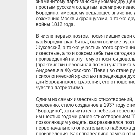
знаменитому партизанскому командиру Ден
простым русским солдатам, всемирно изве
Бородино, имевшему решающее значение д
сожжению Москвы французами, а также дру
войны 1812 года.
В числе первых поэтов, посвятивших свои 
как Бородинская битва, были великие русски
Жуковский, а также участник этого сражени
известные, а то и совсем забытые сегодня
произведений на эту тему относится довол
(практически небольшая поэма) участника 
Андреевича Жуковского "Певец во стане ру
психологической яркостью передающая дух
дни Бородинского сражения, его отношение
чувства патриотизма.
Одним из самых известных стихотворений
сражению, стало созданное в 1937 году ст
"Бородино", хотя читателю небезынтересно
им шестью годами ранее стихотворением "П
позволяющим увидеть, как развивался поэт
первоначального описательного наброска 
произведения. Как справедливо замечают и