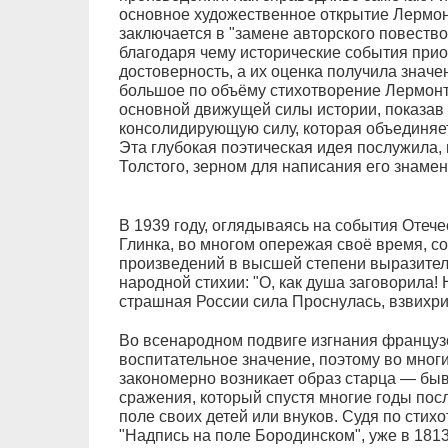
основное художественное открытие Лермон
заключается в "замене авторского повеств
благодаря чему исторические события при
достоверность, а их оценка получила значе
большое по объёму стихотворение Лермонт
основной движущей силы истории, показав 
консолидирующую силу, которая объединяе
Эта глубокая поэтическая идея послужила,
Толстого, зерном для написания его знамен
В 1939 году, оглядываясь на события Отече
Глинка, во многом опережая своё время, со
произведений в высшей степени выразите
народной стихии: "О, как душа заговорила!
страшная России сила Проснулась, взвихрил
Во всенародном подвиге изгнания француз
воспитательное значение, поэтому во мног
закономерно возникает образ старца — быв
сражения, который спустя многие годы пос
поле своих детей или внуков. Судя по сти
"Надпись на поле Бородинском", уже в 1813 