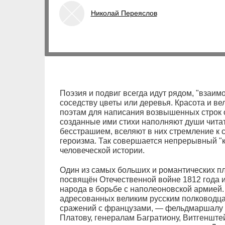
Николай Переяслов
Поэзия и подвиг всегда идут рядом, "взаимо
соседству цветы или деревья. Красота и в
поэтам для написания возвышенных строк о
созданные ими стихи наполняют души чита
бесстрашием, вселяют в них стремление к
героизма. Так совершается непрерывный "к
человеческой истории.
Один из самых больших и романтических пл
посвящён Отечественной войне 1812 года и
народа в борьбе с наполеоновской армией.
адресованных великим русским полководца
сражений с французами, — фельдмаршалу Ку
Платову, генералам Багратиону, Витгенштейн