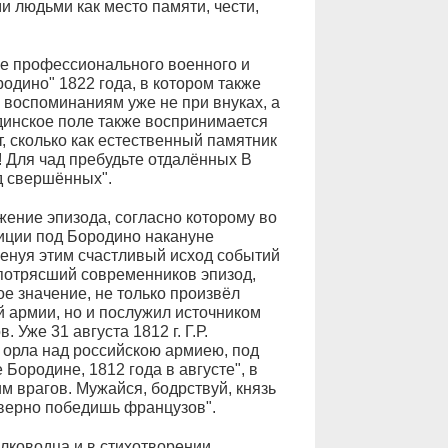
 людьми как место памяти, чести,
ие профессионального военного и
дино" 1822 года, в котором также
 воспоминаниям уже не при внуках, а
динское поле также воспринимается
, сколько как естественный памятник
! Для чад пребудьте отдалённых В
д свершённых".
жение эпизода, согласно которому во
иции под Бородино накануне
менуя этим счастливый исход событий
 потрясший современников эпизод,
е значение, не только произвёл
 армии, но и послужил источником
 Уже 31 августа 1812 г. Г.Р.
 орла над российскою армиею, под
Бородине, 1812 года в августе", в
им врагов. Мужайся, бодрствуй, князь
 верно победишь французов".
олководца и в стихотворении