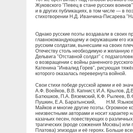
Жуковского "Певец в стане русских воинов
и в других публикациях, в том числе — в по
стихотворении Н.Д. Иванчина-Писарева "Н
Однако русские поэты воздавали в своих п
главнокомандующему и окружавшим его из
русским солдатам, вынесшим на своих пле
Отечеству столь необходимую и желанную 
Дельвига "Отставной солдат" с подзаголов
о возвращении с войны раненного русского 
Катенина "Инвалид Горев", рисующая тяжёл
которого оказалась перевернута войной.
Свои стихи победе русской армии и её зна
А.Ф. Воейков, В.В. Капнист, И.А. Крылов, Д.
Батюшков, П.А. Вяземский, К.Ф. Рылеев, В.Ф
Пушкин, Е.А. Баратынский, Н.М. Языков, П
Майков и многие другие поэты. Огромное к
неизвестными авторами и носит характер н
казачьих песен, повествующих о различных
трагических (вроде сожжения Москвы) или 
Платова) эпизодах и её героях. Больше вс