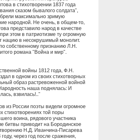
това в стихотворении 1837 года
ования сказом бывалого солдата",
обрели максимально зримую
ние народной. Не очень, в общем-то,
ова представило народ в качестве
при этом в патриотизме ту огромную
т нацию в несокрушимый монолит.
 по собственному признанию Л.Н.
итого романа "Война и мир".
ственной войны 1812 года, Ф.Н.
здал в одном из своих стихотворных
льный образ растревоженной войной
 Народность наша поднялась: И
ась, взвилась!.."
ов из России поэты видели огромное
их стихотворениях той поры
шего воина, рядового участника
ле битвы приводит на Бородинское
хотворению Н.Д. Иванчина-Писарева
году, через год после сражения,