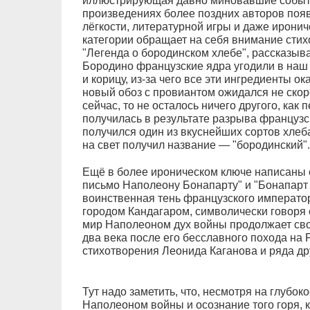
иллюстрирующая давно миновавшие события
произведениях более поздних авторов поя
лёгкости, литературной игры и даже иронич
категории обращает на себя внимание сти
"Легенда о бородинском хлебе", рассказыв
Бородино французские ядра угодили в наш 
и корицу, из-за чего все эти ингредиенты 
новый обоз с провиантом ожидался не скор
сейчас, то не осталось ничего другого, как п
получилась в результате разрыва французс
получился один из вкуснейших сортов хлеб
на свет получил название — "бородинский".
Ещё в более ироническом ключе написаны 
письмо Наполеону Бонапарту" и "Бонапарт 
воинственная тень французского императо
городом Кандагаром, символически говоря
мир Наполеоном дух войны продолжает своё
два века после его бесславного похода на
стихотворения Леонида Каганова и ряда д
Тут надо заметить, что, несмотря на глубо
Наполеоном войны и осознание того горя, 