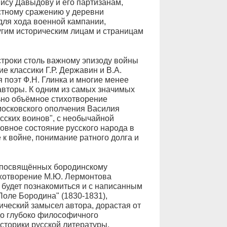
ису Давыдову и его партизанам,
стному сражению у деревни
ля хода военной кампании,
гим историческим лицам и страницам
строки столь важному эпизоду войны
е классики Г.Р. Державин и В.А.
я поэт Ф.Н. Глинка и многие менее
 авторы. К одним из самых значимых
ьно объёмное стихотворение
московского ополчения Василия
сских воинов", с необычайной
овное состояние русского народа в
 к войне, понимание ратного долга и
, посвящённых бородинскому
ихотворение М.Ю. Лермонтова
 будет познакомиться и с написанным
оле Бородина" (1830-1831),
ический замысел автора, дорастая от
до глубоко философичного
сторики русской литературы,