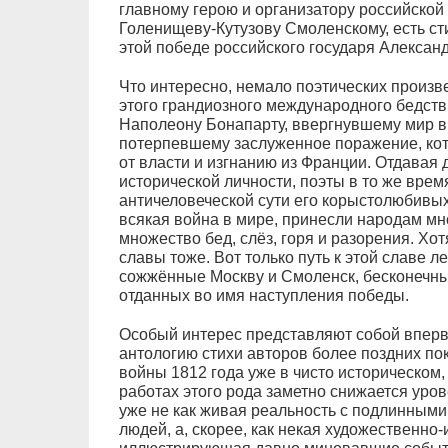
главному герою и организатору российск
Голенищеву-Кутузову Смоленскому, есть с
этой победе российского государя Александ
Что интересно, немало поэтических произ
этого грандиозного международного бедст
Наполеону Бонапарту, ввергнувшему мир в
потерпевшему заслуженное поражение, кото
от власти и изгнанию из Франции. Отдавая
исторической личности, поэты в то же врем
античеловеческой сути его корыстолюбивых
всякая война в мире, принесли народам мно
множество бед, слёз, горя и разорения. Хот
славы тоже. Вот только путь к этой славе 
сожжённые Москву и Смоленск, бесконечные
отданных во имя наступления победы.
Особый интерес представляют собой впер
антологию стихи авторов более поздних п
войны 1812 года уже в чисто историческом,
работах этого рода заметно снижается уров
уже не как живая реальность с подлинными
людей, а, скорее, как некая художественно