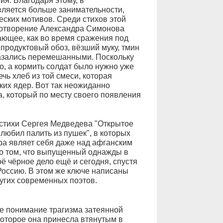
. Благодаря этому, в
вляется больше занимательности,
еских мотивов. Среди стихов этой
хотворение Александра Симонова
ающее, как во время сражения под
продуктовый обоз, вёзший муку, тмин
оказались перемешанными. Поскольку
о, а кормить солдат было нужно уже
ечь хлеб из той смеси, которая
ких ядер. Вот так неожиданно
а, который по месту своего появления
стихи Сергея Медведева "Открытое
любил палить из пушек", в которых
ра являет себя даже над афганским
 о том, что выпущенный однажды в
 чёрное дело ещё и сегодня, спустя
 Россию. В этом же ключе написаны
ругих современных поэтов.
кое понимание трагизма затеянной
которое она принесла втянутым в