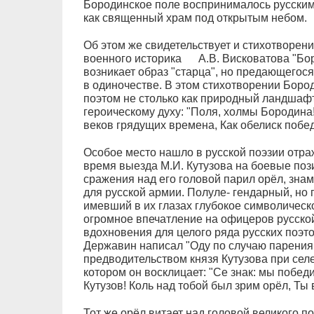
Бородинское поле воспринималось русскими
как священный храм под открытым небом.
Об этом же свидетельствует и стихотворен
военного историка А.В. Висковатова "Боро
возникает образ "старца", но предающегося
в одиночестве. В этом стихотворении Боро
поэтом не столько как природный ландшафт
героическому духу: "Поля, холмы Бородина
веков грядущих времена, Как обелиск побе
Особое место нашло в русской поэзии отра
время выезда М.И. Кутузова на боевые поз
сражения над его головой парил орёл, зна
для русской армии. Полуле- гендарный, но
имевший в их глазах глубокое символическо
огромное впечатление на офицеров русской
вдохновения для целого ряда русских поэтов.
Державин написал "Оду по случаю парения
предводительством князя Кутузова при селе 
котором он восклицает: "Се знак: мы побед
Кутузов! Коль над тобой был зрим орёл, Ты
Тот же орёл витает над головой великого п