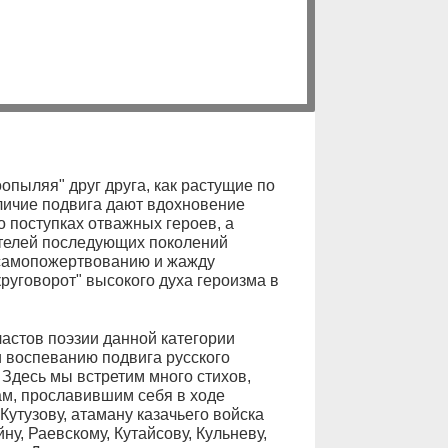
опыляя" друг друга, как растущие по
еличие подвига дают вдохновение
 поступках отважных героев, а
телей последующих поколений
 самопожертвованию и жажду
руговорот" высокого духа героизма в
астов поэзии данной категории
 воспеванию подвига русского
 Здесь мы встретим много стихов,
м, прославившим себя в ходе
тузову, атаману казачьего войска
у, Раевскому, Кутайсову, Кульневу,