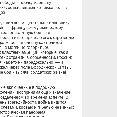
ой победы — фельдмаршалу
тихи, осмысливающие также роль в
ра I.
ведений посвящено также виновнику
вия — французскому императору
 кровопролитную бойню и
рое в итоге привело его к отречению
 должное Наполеону как великой
я не могли не говорить об
 властных амбиций, которые, как и
гих стран (и, в особенности, России)
я, как это ни парадоксально, — и
лежал через поле Бородинской битвы,
 бои и тысячи солдатских жизней,
вые включённые в подобную
околений, воспринимающих значение
 отдалённом во времени аспекте. В
ень трагедийности, война видится
 слезами, кровью и гибелью невинных
-историческая панорама,