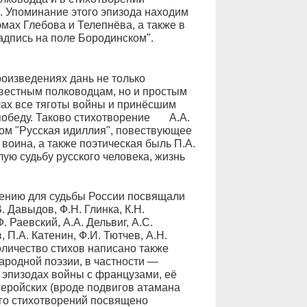
". Упоминание этого эпизода находим
эмах Глебова и Телепнёва, а также в
адпись на поле Бородинском".
роизведениях дань не только
вестным полководцам, но и простым
чах все тяготы войны и принёсшим
победу. Таково стихотворение А.А.
ком "Русская идиллия", повествующее
воина, а также поэтическая быль П.А.
ую судьбу русского человека, жизнь
чению для судьбы России посвящали
В. Давыдов, Ф.Н. Глинка, К.Н.
. Раевский, А.А. Дельвиг, А.С.
.А. Катенин, Ф.И. Тютчев, А.Н.
оличество стихов написано также
ародной поэзии, в частности —
 эпизодах войны с французами, её
геройских (вроде подвигов атамана
его стихотворений посвящено