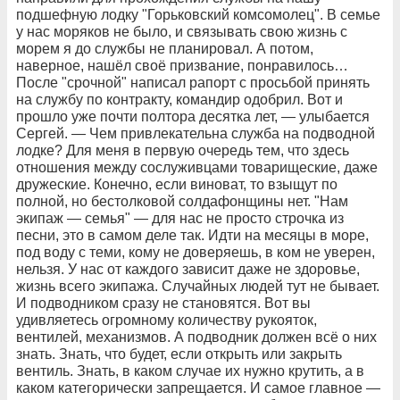
подшефную лодку "Горьковский комсомолец". В семье
у нас моряков не было, и связывать свою жизнь с
морем я до службы не планировал. А потом,
наверное, нашёл своё призвание, понравилось…
После "срочной" написал рапорт с просьбой принять
на службу по контракту, командир одобрил. Вот и
прошло уже почти полтора десятка лет, — улыбается
Сергей. — Чем привлекательна служба на подводной
лодке? Для меня в первую очередь тем, что здесь
отношения между сослуживцами товарищеские, даже
дружеские. Конечно, если виноват, то взыщут по
полной, но бестолковой солдафонщины нет. "Нам
экипаж — семья" — для нас не просто строчка из
песни, это в самом деле так. Идти на месяцы в море,
под воду с теми, кому не доверяешь, в ком не уверен,
нельзя. У нас от каждого зависит даже не здоровье,
жизнь всего экипажа. Случайных людей тут не бывает.
И подвод­ником сразу не становятся. Вот вы
удивляетесь огромному количеству рукояток,
вентилей, механизмов. А подводник должен всё о них
знать. Знать, что будет, если открыть или закрыть
вентиль. Знать, в каком случае их нужно крутить, а в
каком категорически запрещается. И самое главное —