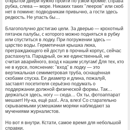
открытой двери нужно пройти по узкой кромке: справа
рубка, слева — море. Никаких таких "лееров" или скоб
нет в помине: подводникам привычно, а гости здесь
редкость. Не упасть бы…
Благополучно достигаю цели. За дверью — крохотный
пятачок палубы, с которого можно подняться в рубку
или спуститься в лодку. При погружении здесь —
царство воды. Герметичная крышка люка,
преграждающего ей доступ в прочный корпус, сейчас
распахнута. Парадный, он же единственный, не
считая аварийного, вход к нашим услугам! Для тех, кто
не в курсе, пояснение: "вход" в лодку — это
вертикальная семиметровая труба, оснащённая
скобами спуска. Ее диаметр и длина, пожалуй,
заставят посетителя серьёзно подумать о
поддержании должной физической формы. Так…
держаться здесь, ногу — сюда… Ох ты, фотоаппарат
мешает! Ну-ка, ещё раз!.. Ага, влез! Со старательно
скрываемыми усмешками моряки наблюдают за
мучениями журналистов.
Но вот я внутри. Кстати, самое время для небольшой
справки.