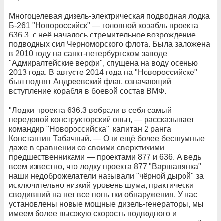
Многоцелевая дизель-электрическая подводная лодка
Б-261 "Новороссийск" — головной корабль проекта
636.3, с неё началось стремительное возрождение
подводных сил Черноморского флота. Была заложена
в 2010 году на санкт-петербургском заводе
"Адмиралтейские верфи", спущена на воду осенью
2013 года. В августе 2014 года на "Новороссийске"
был поднят Андреевский флаг, означающий
вступление корабля в боевой состав ВМФ.
"Лодки проекта 636.3 вобрали в себя самый
передовой конструкторский опыт, — рассказывает
командир "Новороссийска", капитан 2 ранга
Константин Табачный. — Они ещё более бесшумные
даже в сравнении со своими сверхтихими
предшественниками — проектами 877 и 636. А ведь
всем известно, что лодку проекта 877 "Варшавянка"
наши недоброжелатели называли "чёрной дырой" за
исключительно низкий уровень шума, практически
сводивший на нет все попытки обнаружения. У нас
установлены новые мощные дизель-генераторы, мы
имеем более высокую скорость подводного и