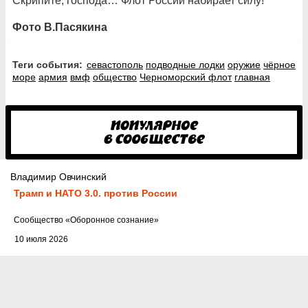
Скрипите, господа… Флот России набирает силу!
Фото В.Пасякина
Теги события:
севастополь
подводные лодки
оружие
чёрное
море
армия
вмф
общество
Черноморский флот
главная
Владимир Овчинский
Трамп и НАТО 3.0. против России
Cообщество
«Оборонное сознание»
10 июля 2026