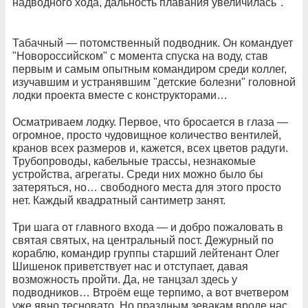
надводного хода, дальность плавания увеличилась".
Табачный — потомственный подводник. Он командует
"Новороссийском" с момента спуска на воду, став
первым и самым опытным командиром среди коллег,
изучавшим и устранявшим "детские болезни" головной
лодки проекта вместе с конструкторами…
Осматриваем лодку. Первое, что бросается в глаза —
огромное, просто чудовищное количество вентилей,
кранов всех размеров и, кажется, всех цветов радуги.
Трубопроводы, кабельные трассы, незнакомые
устройства, агрегаты. Среди них можно было бы
затеряться, но… свободного места для этого просто
нет. Каждый квадратный сантиметр занят.
Три шага от главного входа — и добро пожаловать в
святая святых, на центральный пост. Дежурный по
кораблю, командир группы старший лейтенант Олег
Шишенок приветствует нас и отступает, давая
возможность пройти. Да, не танцзал здесь у
подводников… Втроём еще терпимо, а вот вчетвером
уже явно тесновато. Но праздным зевакам вроде нас