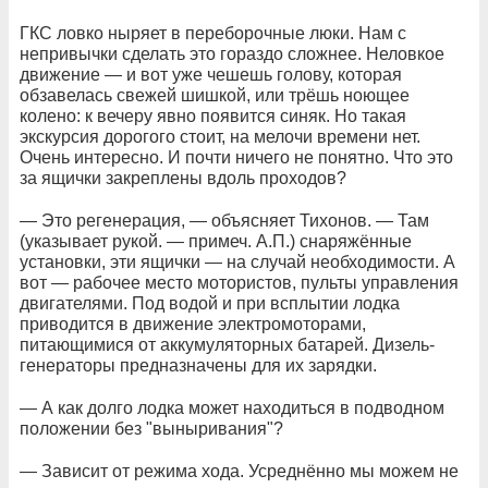
ГКС ловко ныряет в переборочные люки. Нам с
непривычки сделать это гораздо сложнее. Неловкое
движение — и вот уже чешешь голову, которая
обзавелась свежей шишкой, или трёшь ноющее
колено: к вечеру явно появится синяк. Но такая
экскурсия дорогого стоит, на мелочи времени нет.
Очень интересно. И почти ничего не понятно. Что это
за ящички закреплены вдоль проходов?
— Это регенерация, — объясняет Тихонов. — Там
(указывает рукой. — примеч. А.П.) снаряжённые
установки, эти ящички — на случай необходимости. А
вот — рабочее место мотористов, пульты управления
двигателями. Под водой и при всплытии лодка
приводится в движение электромоторами,
питающимися от аккумуляторных батарей. Дизель-
генераторы предназначены для их зарядки.
— А как долго лодка может находиться в подводном
положении без "выныривания"?
— Зависит от режима хода. Усреднённо мы можем не