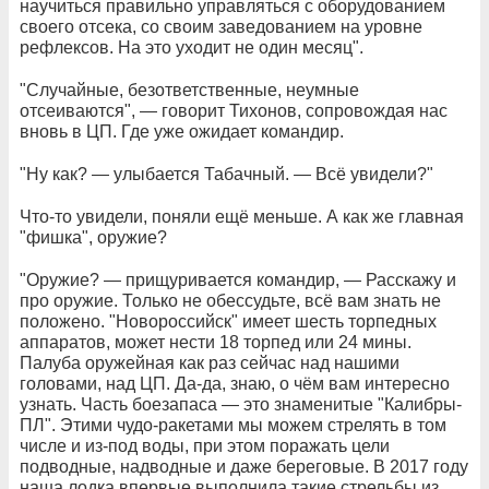
научиться правильно управляться с оборудованием
своего отсека, со своим заведованием на уровне
рефлексов. На это уходит не один месяц".
"Случайные, безответственные, неумные
отсеиваются", — говорит Тихонов, сопровождая нас
вновь в ЦП. Где уже ожидает командир.
"Ну как? — улыбается Табачный. — Всё увидели?"
Что-то увидели, поняли ещё меньше. А как же главная
"фишка", оружие?
"Оружие? — прищуривается командир, — Расскажу и
про оружие. Только не обессудьте, всё вам знать не
положено. "Новороссийск" имеет шесть торпедных
аппаратов, может нести 18 торпед или 24 мины.
Палуба оружейная как раз сейчас над нашими
головами, над ЦП. Да-да, знаю, о чём вам интересно
узнать. Часть боезапаса — это знаменитые "Калибры-
ПЛ". Этими чудо-ракетами мы можем стрелять в том
числе и из-под воды, при этом поражать цели
подводные, надводные и даже береговые. В 2017 году
наша лодка впервые выполнила такие стрельбы из