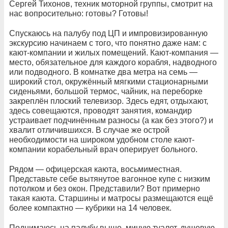
Сергей Тихонов, техник моторной группы, смотрит на
нас вопросительно: готовы? Готовы!
Спускаюсь на палубу под ЦП и импровизированную
экскурсию начинаем с того, что понятно даже нам: с
кают-компании и жилых помещений. Кают-компания —
место, обязательное для каждого корабля, надводного
или подводного. В комнатке два метра на семь —
широкий стол, окружённый мягкими стационарными
сиденьями, большой термос, чайник, на переборке
закреплён плоский телевизор. Здесь едят, отдыхают,
здесь совещаются, проводят занятия, командир
устраивает подчинённым разносы (а как без этого?) и
хвалит отличившихся. В случае же острой
необходимости на широком удобном столе кают-
компании корабельный врач оперирует больного.
Рядом — офицерская каюта, восьмиместная.
Представьте себе вытянутое вагонное купе с низким
потолком и без окон. Представили? Вот примерно
такая каюта. Старшины и матросы размещаются ещё
более компактно — кубрики на 14 человек.
Поднимаюсь на палубу выше, миную туалет, душевую,