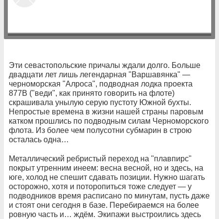
Эти севастопольские причалы ждали долго. Больше
двадцати лет лишь легендарная "Варшавянка" —
черноморская "Алроса", подвод­ная лодка проекта
877В ("веди", как принято говорить на флоте)
скрашивала унылую серую пустоту Южной бухты.
Непростые времена в жизни нашей страны паровым
катком прошлись по подводным силам Черноморского
флота. Из более чем полусотни субмарин в строю
осталась одна…
Металлический ребристый переход на "плавпирс"
покрыт утренним инеем: весна весной, но и здесь, на
юге, холод не спешит сдавать позиции. Нужно шагать
осторожно, хотя и поторопиться тоже следует — у
подводников время расписано по минутам, пусть даже
и стоят они сегодня в базе. Перебираемся на более
ровную часть и… ждём. Экипажи выстроились здесь