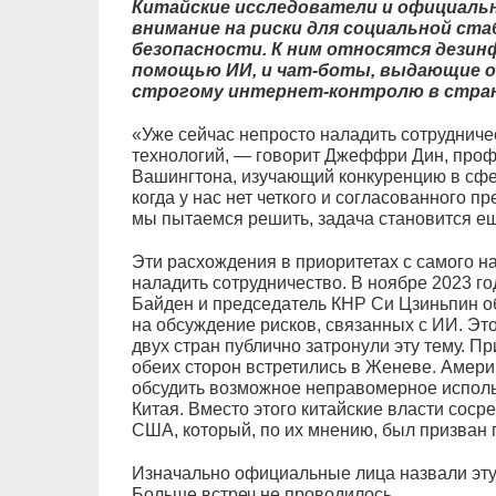
Китайские исследователи и официаль
внимание на риски для социальной ст
безопасности. К ним относятся дезин
помощью ИИ, и чат-боты, выдающие 
строгому интернет-контролю в стран
«Уже сейчас непросто наладить сотрудничес
технологий, — говорит Джеффри Дин, про
Вашингтона, изучающий конкуренцию в сф
когда у нас нет четкого и согласованного п
мы пытаемся решить, задача становится е
Эти расхождения в приоритетах с самого н
наладить сотрудничество. В ноябре 2023 
Байден и председатель КНР Си Цзиньпин о
на обсуждение рисков, связанных с ИИ. Эт
двух стран публично затронули эту тему. П
обеих сторон встретились в Женеве. Амер
обсудить возможное неправомерное исполь
Китая. Вместо этого китайские власти соср
США, который, по их мнению, был призван 
Изначально официальные лица назвали эту 
Больше встреч не проводилось.