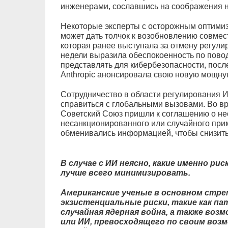
инженерами, сославшись на соображения н
Некоторые эксперты с осторожным оптимиз
может дать толчок к возобновлению совме
которая ранее выступала за отмену регули
недели выразила обеспокоенность по повод
представлять для кибербезопасности, посл
Anthropic анонсировала свою новую мощну
Сотрудничество в области регулирования И
справиться с глобальными вызовами. Во 
Советский Союз пришли к соглашению о не
несанкционированного или случайного при
обменивались информацией, чтобы снизить 
В случае с ИИ неясно, какие именно рис
лучше всего минимизировать.
Американские ученые в основном стр
экзистенциальные риски, такие как па
случайная ядерная война, а также воз
или ИИ, превосходящего по своим воз