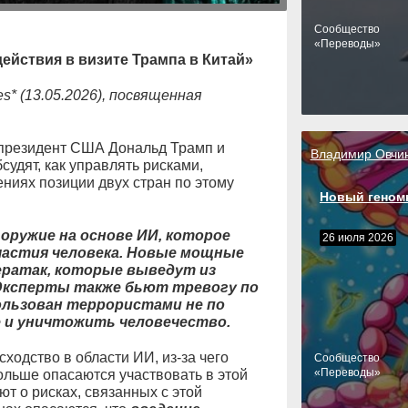
Cообщество
«Переводы»
ействия в визите Трампа в Китай»
s* (13.05.2026), посвященная
 президент США Дональд Трамп и
Владимир Овчи
удят, как управлять рисками,
ниях позиции двух стран по этому
Новый геном
оружие на основе ИИ, которое
26 июля 2026
частия человека. Новые мощные
ератак, которые выведут из
 Эксперты также бьют тревогу по
ользован террористами не по
е и уничтожить человечество.
ходство в области ИИ, из-за чего
Cообщество
«Переводы»
ольше опасаются участвовать в этой
ют о рисках, связанных с этой