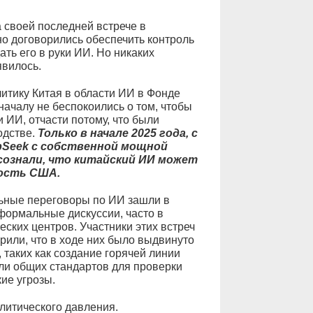
 своей последней встрече в
о договорились обеспечить контроль
ть его в руки ИИ. Но никаких
явилось.
итику Китая в области ИИ в Фонде
ачалу не беспокоились о том, чтобы
 ИИ, отчасти потому, что были
одстве.
Только в начале 2025 года, с
pSeek с собственной мощной
сознали, что китайский ИИ может
ность США.
льные переговоры по ИИ зашли в
еформальные дискуссии, часто в
ских центров. Участники этих встреч
орили, что в ходе них было выдвинуто
 таких как создание горячей линии
или общих стандартов для проверки
ие угрозы.
литического давления.