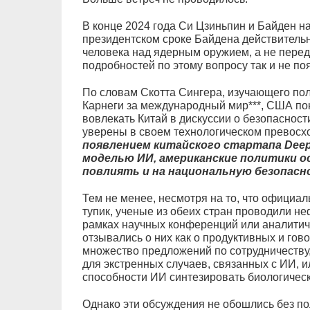
В конце 2024 года Си Цзиньпин и Байден на
президентском сроке Байдена действительн
человека над ядерным оружием, а не переда
подробностей по этому вопросу так и не по
По словам Скотта Сингера, изучающего пол
Карнеги за международный мир***, США пон
вовлекать Китай в дискуссии о безопасности
уверены в своем технологическом превосх
появлением китайского стартапа Dee
моделью ИИ, американские политики о
повлиять и на национальную безопас
Тем не менее, несмотря на то, что официа
тупик, ученые из обеих стран проводили н
рамках научных конференций или аналитиче
отзывались о них как о продуктивных и гов
множество предложений по сотрудничеству,
для экстренных случаев, связанных с ИИ, 
способности ИИ синтезировать биологическ
Однако эти обсуждения не обошлись без по