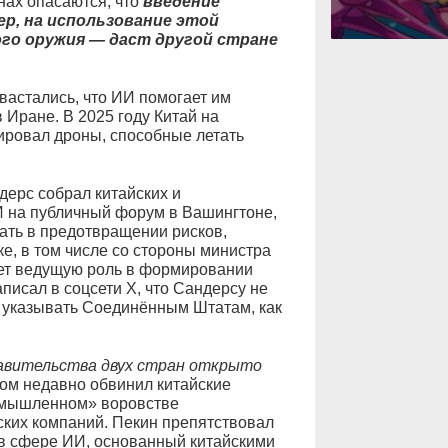
нах опасаются, что
введение
р, на использование этой
ого оружия — даст другой стране
вастались, что ИИ помогает им
 Иране. В 2025 году Китай на
ровал дроны, способные летать
дерс собрал китайских и
И на публичный форум в Вашингтоне,
чать в предотвращении рисков,
ке, в том числе со стороны министра
ает ведущую роль в формировании
писал в соцсети X, что Сандерсу не
 указывать Соединённым Штатам, как
равительства двух стран открыто
дом недавно обвинил китайские
омышленном» воровстве
ских компаний. Пекин препятствовал
 в сфере ИИ, основанный китайскими