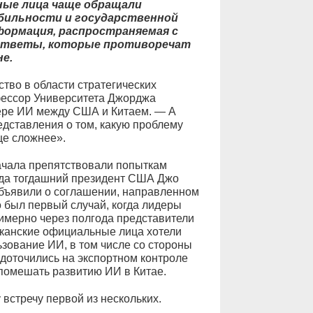
ные лица чаще обращали
абильности и государственной
формация, распространяемая с
ответы, которые противоречат
е.
тво в области стратегических
фессор Университета Джорджа
ере ИИ между США и Китаем. — А
редставления о том, какую проблему
ще сложнее».
ачала препятствовали попыткам
года тогдашний президент США Джо
бъявили о соглашении, направленном
о был первый случай, когда лидеры
римерно через полгода представители
иканские официальные лица хотели
зование ИИ, в том числе со стороны
едоточились на экспортном контроле
помешать развитию ИИ в Китае.
встречу первой из нескольких.