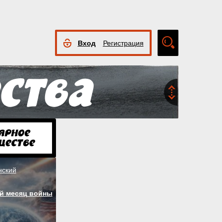
Вход
Регистрация
Расширенный
поиск
нский
й месяц войны