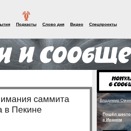
ытия
Подкасты
Слово дня
Видео
Спецпроекты
нимания саммита
Владимир Овчи
а в Пекине
Пошёл шесто
с Ираном