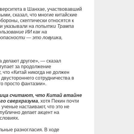
иверситета в Шанхае, участвовавший
ыми, сказал, что многие китайские
бороны, скептически относятся к
ни указывали на
попытки Трампа
льзование ИИ как на
зопасности — это ловушка,
а делают другое», — сказал
ступает за продолжение
, что «Китай никогда не должен
двустороннего сотрудничества в
то просто фантазии».
лица считают, что Китай втайне
го сверхразума
, хотя Пекин почти
 ученые настаивают, что это не
публично делает акцент на
словиях.
ьные разногласия. В ходе