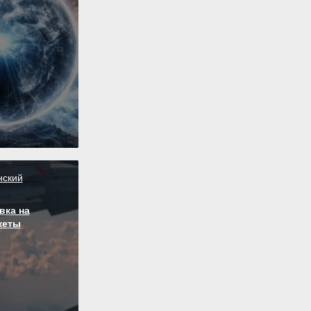
нский
вка на
кеты