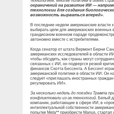
технологией. Многие политики в обеих стра
ограничений на развитие ИИ — наприме
технологии для создания биологическ
возможность вырваться вперед».
В последние недели американские власти х
выбирать цели для американских военных в
грандиозном военном параде продемонстри
автономно вместе с истребителями.
Когда сенатор от штата Вермонт Берни Сан
американских исследователей в области И
чтобы обсудить, как страны могут сотрудни
связанных с ИИ, он подвергся резкой крити
финансов Скотта Бессента. А Бессент игр
американской политики в области ИИ. Он на
следует «приглашать иностранных граждан
регулировать ИИ».
За несколько недель до поездки Трампа п
конфликтовали из-за технологий
. Белый 
компании, работающие в сфере ИИ, в «пр
интеллектуальной собственности американ
попытке Meta** приобрести Manus, стартап