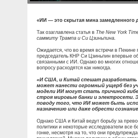
«ИИ — это скрытая мина замедленного д
Так озаглавлена статья в
The New York Time
саммиту Трампа и Си Цзиньпина.
Ожидается, что во время встречи в Пекине
председатель КНР Си Цзиньпин впервые обс
связанными с ИИ. Однако во многих отноше
вопросу расходятся как никогда.
«И США, и Китай спешат разработать 
может нанести огромный ущерб без у
модели ИИ могут стать причиной киб
строя мировые банки и электросети.
поводу того, что ИИ может быть исп
назначению или даже обрести сознани
Однако США и Китай ведут борьбу за превос
политики и некоторые исследователи все б
гонке, несмотря на то, что они предупрежда