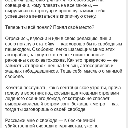
совещании, кому плевать на все законы, —
выруливаю на тротуар и проношусь мимо тебя,
успевшего впечататься в кирпичную стену.
Теперь ты всё понял? Понял своё место?
Отряхнись, вздохни и иди в свою редакцию, пиши
свою поганую статейку — как хорошо быть свободным
пешеходом. Свободно, легко шагающим мимо этих
авторабов, засунутых в тесные оцинкованные
раковины своих автохозяев. Как это прекрасно — не
зависеть от пробок, цен на бензин, автосервисов и
жадных гибэдэдешников. Тешь себя мыслью о мнимой
свободе.
Хочется послушать, как в сентябрьское утро ты, пряча
голову в воротник под косыми щиплющими стрелами
ледяного осеннего дождя, от которых не спасает
выворачиваемый ветром зонт, бежишь к метро — как
тогда ты заговоришь о своей свободе.
Расскажи мне о свободе — в бесконечной
убийственной очереди к турникетам, уже не