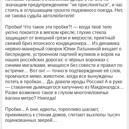
значащем предупреждением: "не прислоняться", и час
стоять в оглушающем грохоте подземного поезда. Нет,
не такова судьба автолюбителя!
Пробки! Что такое эти пробки?! — когда твоё тело
уютно покоится в мягком кресле; глухие стекла
защищают от внешней грязи и мерзости, приятный
свежий бриз японского кондиционера… Из динамика
нервно-манерный говорок Юлии Латыниной вещает о
беспределе, устроенном партией жуликов и воров на
наших российских дорогах: о чёрных воронках с
синими мигалками, мчащихся без совести и правил по
встречке… Вот он! — точно в подтверждение её слов,
промчался мимо, животное, когда все вынуждены
потеть в пробках… Да, довели ироды Россию! А в руке
— стаканчик дымящегося капуччино из Макдоналдса…
Разве возможно такое в глухом многочеловечье
вагона метро? Никогда!
Пробки... А они, идиоты, торопливо шагают,
прижимаясь к стенам домов, глотают выхлопы тысяч
оцинкованных зверей…