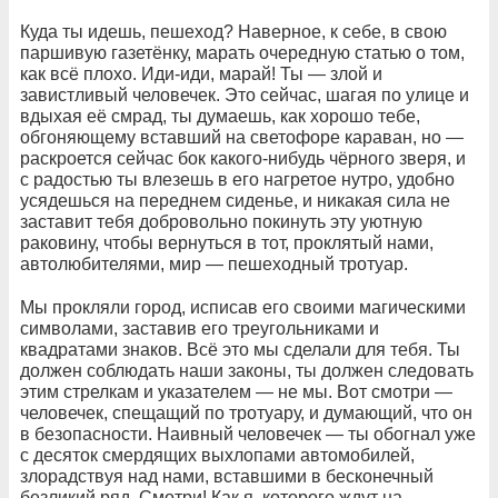
Куда ты идешь, пешеход? Наверное, к себе, в свою
паршивую газетёнку, марать очередную статью о том,
как всё плохо. Иди-иди, марай! Ты — злой и
завистливый человечек. Это сейчас, шагая по улице и
вдыхая её смрад, ты думаешь, как хорошо тебе,
обгоняющему вставший на светофоре караван, но —
раскроется сейчас бок какого-нибудь чёрного зверя, и
с радостью ты влезешь в его нагретое нутро, удобно
усядешься на переднем сиденье, и никакая сила не
заставит тебя добровольно покинуть эту уютную
раковину, чтобы вернуться в тот, проклятый нами,
автолюбителями, мир — пешеходный тротуар.
Мы прокляли город, исписав его своими магическими
символами, заставив его треугольниками и
квадратами знаков. Всё это мы сделали для тебя. Ты
должен соблюдать наши законы, ты должен следовать
этим стрелкам и указателем — не мы. Вот смотри —
человечек, спещащий по тротуару, и думающий, что он
в безопасности. Наивный человечек — ты обогнал уже
с десяток смердящих выхлопами автомобилей,
злорадствуя над нами, вставшими в бесконечный
безликий ряд. Смотри! Как я, которого ждут на