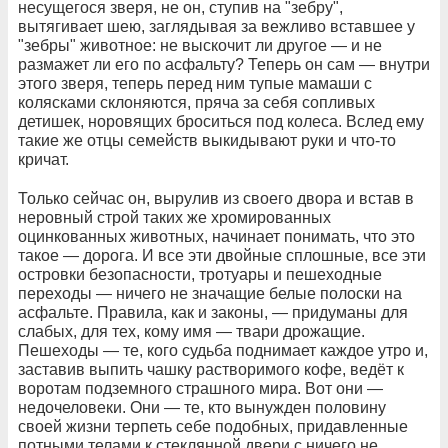
несущегося зверя, не он, ступив на "зебру",
вытягивает шею, заглядывая за вежливо вставшее у
"зебры" животное: не выскочит ли другое — и не
размажет ли его по асфальту? Теперь он сам — внутри
этого зверя, теперь перед ним тупые мамаши с
колясками склоняются, пряча за себя сопливых
детишек, норовящих броситься под колеса. Вслед ему
такие же отцы семейств выкидывают руки и что-то
кричат.
Только сейчас он, вырулив из своего двора и встав в
неровный строй таких же хромированных
оцинкованных животных, начинает понимать, что это
такое — дорога. И все эти двойные сплошные, все эти
островки безопасности, тротуары и пешеходные
переходы — ничего не значащие белые полоски на
асфальте. Правила, как и законы, — придуманы для
слабых, для тех, кому имя — твари дрожащие.
Пешеходы — те, кого судьба поднимает каждое утро и,
заставив выпить чашку растворимого кофе, ведёт к
воротам подземного страшного мира. Вот они —
недочеловеки. Они — те, кто вынужден половину
своей жизни терпеть себе подобных, придавленные
потными телами к стеклянной двери с ничего не