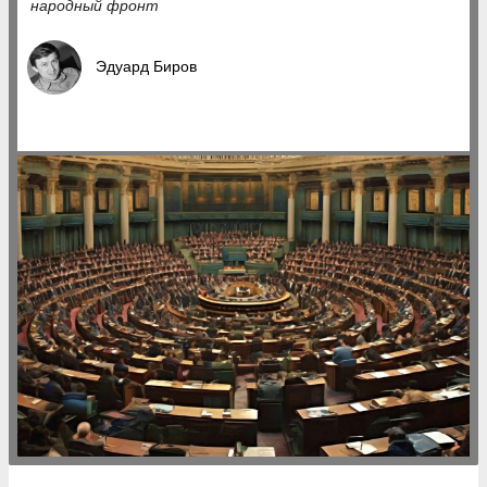
народный фронт
Эдуард Биров