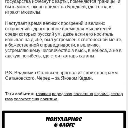
государства исчезнут с карты, поменяются границы, и
быть может, океан придёт на Бродвей, где сегодня
играют мюзиклы.
Наступает время великих прозрений и великих
откровений - драгоценное время для мыслителей,
среди которых русский ум, даже если его носитель
изнывал на дыбе, был устремлён к светоносной мечте,
к божественной справедливости, к величию,
устремляющему человечество в высь, в небеса, а не в
адскую погибель, где стоит алтарь сатаны.
P.S. Владимир Соловьёв прогнал из своих программ
Сатановского. Черед – за Яковом Кедми.
Теги события:
главная
передовая
палестина
израиль
сектор
газа
холокост
сша
политика