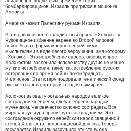
авианосцев, подлётным временем своих
бомбардировщиков. Израиль пригрелся в мошонке
Америки.
Америка казнит Палестину руками Израиля.
В эти дни кончается грандиозный проект «Холокост».
Чудовищное избиение евреев во Второй мировой
войне было сформулировано еврейскими
мыслителями в виде целого вероучения, имя которому
- Холокост. Это истребление евреев, оформленное
Холокостом, заслонило человечеству другие не менее
жуткие истребления, такие, как истребление русских,
потерявших во время войны почти тридцать
миллионов. Эта потеря подорвала генетический фонд
русского народа, который сегодня вымирает.
Холокост вызвал у остальных народов великое
сострадание к евреям, сделал евреев народом-
мучеником. Человечество склонно сострадать. Вся
мировая культура проникнута состраданием. Это
сострадание окружило еврейский народ священной
стеной Холокоста, непроницаемой для зла. Теперь
государство Израиль разрушило эту стену, оно