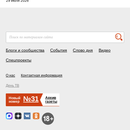
29 июля 2026
Блоги и сообщества
События
Слово дня
Видео
Спецпроекты
О нас
Контактная информация
День ТВ
№31
Архив
Новый
номер
газеты