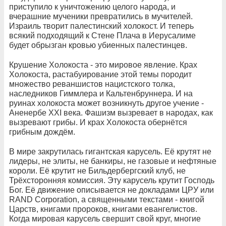
приступило к уничтожению целого народа, и
вчерашние мученики превратились в мучителей.
Израиль творит палестинский холокост. И теперь
всякий подходящий к Стене Плача в Иерусалиме
будет обрызган кровью убиенных палестинцев.
Крушение Холокоста - это мировое явление. Крах
Холокоста, растабуирование этой темы породит
множество реваншистов нацистского толка,
наследников Гиммлера и Кальтенбруннера. И на
руинах холокоста может возникнуть другое учение -
Аненербе XXI века. Фашизм вызревает в народах, как
вызревают грибы. И крах Холокоста обернётся
грибным дождём.
В мире закрутилась гигантская карусель. Её крутят не
лидеры, не элиты, не банкиры, не газовые и нефтяные
короли. Её крутит не Бильдербергский клуб, не
Трёхсторонняя комиссия. Эту карусель крутит Господь
Бог. Её движение описывается не докладами ЦРУ или
RAND Corporation, а священными текстами - книгой
Царств, книгами пророков, книгами евангелистов.
Когда мировая карусель свершит свой круг, многие