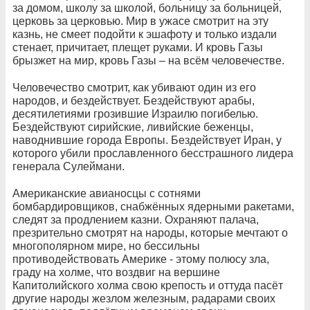
за домом, школу за школой, больницу за больницей,
церковь за церковью. Мир в ужасе смотрит на эту
казнь, не смеет подойти к эшафоту и только издали
стенает, причитает, плещет руками. И кровь Газы
брызжет на мир, кровь Газы – на всём человечестве.
Человечество смотрит, как убивают один из его
народов, и бездействует. Бездействуют арабы,
десятилетиями грозившие Израилю погибелью.
Бездействуют сирийские, ливийские беженцы,
наводнившие города Европы. Бездействует Иран, у
которого убили прославленного бесстрашного лидера
генерала Сулеймани.
Американские авианосцы с сотнями
бомбардировщиков, снабжённых ядерными ракетами,
следят за продлением казни. Охраняют палача,
презрительно смотрят на народы, которые мечтают о
многополярном мире, но бессильны
противодействовать Америке - этому полюсу зла,
граду на холме, что воздвиг на вершине
Капитолийского холма свою крепость и оттуда пасёт
другие народы жезлом железным, радарами своих