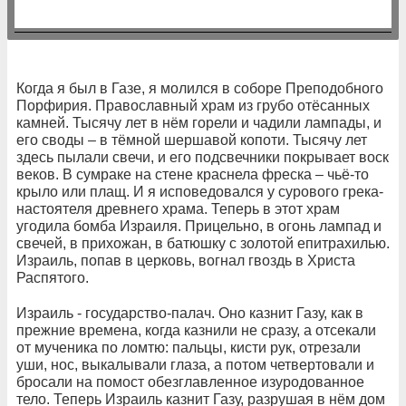
Когда я был в Газе, я молился в соборе Преподобного
Порфирия. Православный храм из грубо отёсанных
камней. Тысячу лет в нём горели и чадили лампады, и
его своды – в тёмной шершавой копоти. Тысячу лет
здесь пылали свечи, и его подсвечники покрывает воск
веков. В сумраке на стене краснела фреска – чьё-то
крыло или плащ. И я исповедовался у сурового грека-
настоятеля древнего храма. Теперь в этот храм
угодила бомба Израиля. Прицельно, в огонь лампад и
свечей, в прихожан, в батюшку с золотой епитрахилью.
Израиль, попав в церковь, вогнал гвоздь в Христа
Распятого.
Израиль - государство-палач. Оно казнит Газу, как в
прежние времена, когда казнили не сразу, а отсекали
от мученика по ломтю: пальцы, кисти рук, отрезали
уши, нос, выкалывали глаза, а потом четвертовали и
бросали на помост обезглавленное изуродованное
тело. Теперь Израиль казнит Газу, разрушая в нём дом