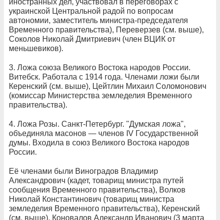
иностранных дел, участвовал в переговорах с
украинской Центральной радой по вопросам
автономии, заместитель министра-председателя
Временного правительства), Переверзев (см. выше),
Соколов Николай Дмитриевич (член ВЦИК от
меньшевиков).
3. Ложа союза Великого Востока народов России.
Витебск. Работала с 1914 года. Членами ложи были
Керенский (см. выше), Цейтлин Михаил Соломонович
(комиссар Министерства земледелия Временного
правительства).
4. Ложа Розы. Санкт-Петербург. "Думская ложа",
объединяла масонов — членов IV Государственной
думы. Входила в союз Великого Востока народов
России.
Её членами были Виноградов Владимир
Александрович (кадет, товарищ министра путей
сообщения Временного правительства), Волков
Николай Константинович (товарищ министра
земледелия Временного правительства), Керенский
(см. выше), Коновалов Александр Иванович (3 марта