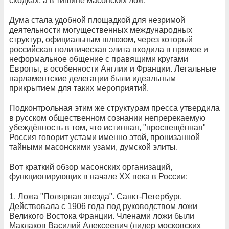
сходках, а в тишине масонских лож.
Дума стала удобной площадкой для незримой
деятельности могущественных международных
структур, официальным шлюзом, через который
российская политическая элита входила в прямое и
неформальное общение с правящими кругами
Европы, в особенности Англии и Франции. Легальные
парламентские делегации были идеальным
прикрытием для таких мероприятий.
Подконтрольная этим же структурам пресса утвердила
в русском общественном сознании непререкаемую
убеждённость в том, что истинная, "просвещённая"
Россия говорит устами именно этой, пронизанной
тайными масонскими узами, думской элиты.
Вот краткий обзор масонских организаций,
функционирующих в начале XX века в России:
1. Ложа "Полярная звезда". Санкт-Петербург.
Действовала с 1906 года под руководством ложи
Великого Востока Франции. Членами ложи были
Маклаков Василий Алексеевич (лидер московских