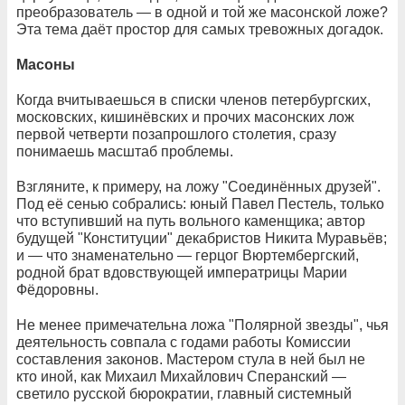
преобразователь — в одной и той же масонской ложе?
Эта тема даёт простор для самых тревожных догадок.
Масоны
Когда вчитываешься в списки членов петербургских,
московских, кишинёвских и прочих масонских лож
первой четверти позапрошлого столетия, сразу
понимаешь масштаб проблемы.
Взгляните, к примеру, на ложу "Соединённых друзей".
Под её сенью собрались: юный Павел Пестель, только
что вступивший на путь вольного каменщика; автор
будущей "Конституции" декабристов Никита Муравьёв;
и — что знаменательно — герцог Вюртембергский,
родной брат вдовствующей императрицы Марии
Фёдоровны.
Не менее примечательна ложа "Полярной звезды", чья
деятельность совпала с годами работы Комиссии
составления законов. Мастером стула в ней был не
кто иной, как Михаил Михайлович Сперанский —
светило русской бюрократии, главный системный