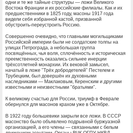
одни и те же тайные структуры — ложи Великого
Востока Франции и их российские филиалы. Как и их
предшественники в 1825 году, масоны 1917 года
видели себя избранной кастой, призванной
обустроить-переустроить Россию.
Совершенно очевидно, что главными могильщиками
Российской империи были не солдатские толпы на
улицах Петрограда, а небольшая группа
посвящённых, чья воля, сплочённость и историческая
преемственность оказались сильнее инерции
трёхсотлетней монархии. Их вековой замысел,
начатый в ложе "Трёх добродетелей" Пестелем и
Трубецким, был довершён их духовными
наследниками — Маклаковым, Керенским и другими
известными и неизвестными "братьями".
К великому счастью для России, триумф в Феврале
обернулся для масонов крахом уже в Октябре.
В 1922 году большевики закрыли все ложи. В СССР
масонство было объявлено подрывной буржуазной
организацией, а его члены — связанными с белым
движением агентами. Органы ВЧК-ОГПУ-НКВД