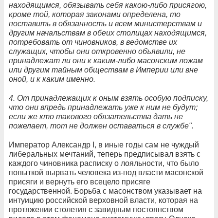
находящимся, обязывать себя какою-либо присягою,
кроме той, которая законами определена, то
поставить в обязанность и всем министерствам и
другим начальствам в обеих столицах находящимся,
потребовать от чиновников, в ведомстве их
служащих, чтобы они откровенно объявили, не
принадлежат ли они к каким-либо масонским ложам
или другим тайным обществам в Империи или вне
оной, и к каким именно.
4. От принадлежащих к оным взять особую подписку,
что они впредь принадлежать уже к ним не будут;
если же кто такового обязательства дать не
пожелает, тот не должен оставаться в службе".
Император Александр I, в иные годы сам не чуждый
либеральных мечтаний, теперь предписывал взять с
каждого чиновника расписку о лояльности, что было
попыткой вырвать человека из-под власти масонской
присяги и вернуть его всецело присяге
государственной. Борьба с масонством указывает на
интуицию российской верховной власти, которая на
протяжении столетия с завидным постоянством