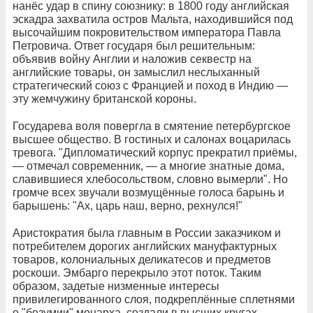
нанёс удар в спину союзнику: в 1800 году английская
эскадра захватила остров Мальта, находившийся под
высочайшим покровительством императора Павла
Петровича. Ответ государя был решительным:
объявив войну Англии и наложив секвестр на
английские товары, он замыслил неслыханный
стратегический союз с Францией и поход в Индию —
эту жемчужину британской короны.
Государева воля повергла в смятение петербургское
высшее общество. В гостиных и салонах воцарилась
тревога. "Дипломатический корпус прекратил приёмы,
— отмечал современник, — а многие знатные дома,
славившиеся хлебосольством, словно вымерли". Но
громче всех звучали возмущённые голоса барынь и
барышень: "Ах, царь наш, верно, рехнулся!"
Аристократия была главным в России заказчиком и
потребителем дорогих английских мануфактурных
товаров, колониальных деликатесов и предметов
роскоши. Эмбарго перекрыло этот поток. Таким
образом, задетые низменные интересы
привилегированного слоя, подкреплённые сплетнями
о "безумии" монарха, создали в высших кругах