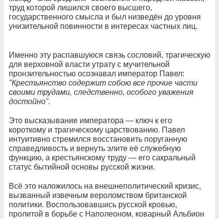
труд которой лишился своего высшего,
государственного смысла и был низведён до уровня
унизительной повинности в интересах частных лиц.
Именно эту распавшуюся связь сословий, трагическую
для верховной власти утрату с мучительной
пронзительностью осознавал император Павел:
"Крестьянство содержит собою все прочие части
своими трудами, следственно, особого уважения
достойно".
Это высказывание императора — ключ к его
короткому и трагическому царствованию. Павел
интуитивно стремился восстановить поруганную
справедливость и вернуть элите её служебную
функцию, а крестьянскому труду — его сакральный
статус бытийной основы русской жизни.
Всё это наложилось на внешнеполитический кризис,
вызванный извечным вероломством британской
политики. Воспользовавшись русской кровью,
пролитой в борьбе с Наполеоном, коварный Альбион