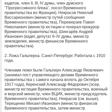
кадетов, член II, III, IV думы, член думского
"Прогрессивного блока", посол Временного
правительства во Франции), Некрасов Николай
Виссарионович (министр путей сообщения
Временного правительства), Переверзев Павел
Николаевич (министр юстиции и генерал-прокурор
Временного правительства), Шингарёв Андрей
Иванович (кадет, депутат II–IV думы, министр
земледелия, министр финансов Временного
правительства).
2. Ложа Гальперна. Санкт-Петербург. Работала с 1910
года.
Членами ложи были Гальперн Александр Яковлевич
(занимал пост управляющего делами Временного
правительства с самого начала вплоть до Октября
1917 года), Керенский Александр Фёдорович (эсер,
министр юстиции Временного правительства, военный
и морской министр, член ВЦИК, министр-председатель
Временного правительства), Некрасов (см. выше),
Терещенко Михаил Иванович (министр финансов
Временного правительства, затем министр