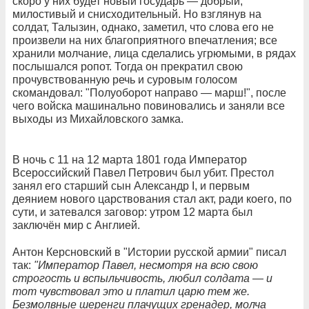
скоро у них будет новый государь — добрый,
милостивый и снисходительный. Но взглянув на
солдат, Талызин, однако, заметил, что слова его не
произвели на них благоприятного впечатления; все
хранили молчание, лица сделались угрюмыми, в рядах
послышался ропот. Тогда он прекратил свою
прочувствованную речь и суровым голосом
скомандовал: "Полуоборот направо — марш!", после
чего войска машинально повиновались и заняли все
выходы из Михайловского замка.
В ночь с 11 на 12 марта 1801 года Император
Всероссийский Павел Петрович был убит. Престол
занял его старший сын Александр I, и первым
деянием нового царствования стал акт, ради коего, по
сути, и затевался заговор: утром 12 марта был
заключён мир с Англией.
Антон Керсновский в "Истории русской армии" писал
так:
"Император Павел, несмотря на всю свою
строгость и вспыльчивость, любил солдата — и
тот чувствовал это и платил царю тем же.
Безмолвные шеренги плачущих гренадер, молча