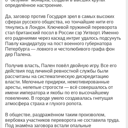
определённое настроение.
Да, заговор против Государя зрел в самых высоких
сферах русского общества, но тончайшие нити его
тянулись в Лондон. Ключевой пружиной переворота
стал британский посол в России сэр Уитворт. Именно
его радениями через каскад интриг удалось подсунуть
Павлу кандидатуру на пост военного губернатора
Петербурга — ловкого и честолюбивого графа фон
дер Палена.
Получив власть, Пален повёл двойную игру. Все его
действия под личиной ревностной службы были
рассчитаны на систематическую дискредитацию
власти. Мелочные придирки, немотивированные
аресты, нелепые строгости — всё совершалось от
имени императора и якобы по его высочайшему
повелению. В городе умело создавалась гнетущая
атмосфера страха и глухого ропота.
В обществе, раздражённом таким произволом,
вербовка участников переворота не составила труда.
Под знамёна заговора встали опальные