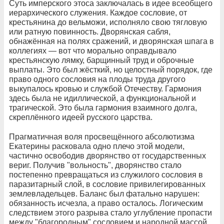
Суть имперского этоса заключалась в идее всеобщего
иерархического служения. Каждое сословие, от
крестьянина до вельможи, исполняло свою тягловую
или ратную повинность. Дворянская сабля,
обнажённая на полях сражений, и дворянская шпага в
коллегиях — вот что морально оправдывало
крестьянскую лямку, барщинный труд и оброчные
выплаты. Это был жёсткий, но целостный порядок, где
право одного сословия на плоды труда другого
выкупалось кровью и службой Отечеству. Гармония
здесь была не идиллической, а функциональной и
трагической. Это была гармония взаимного долга,
скреплённого идеей русского царства.
Прагматичная воля просвещённого абсолютизма
Екатерины расковала одно плечо этой модели,
частично освободив дворянство от государственных
вериг. Получив "вольность", дворянство стало
постепенно превращаться из служилого сословия в
паразитарный слой, в сословие привилегированных
землевладельцев. Баланс был фатально нарушен:
обязанность исчезла, а право осталось. Логическим
следствием этого разрыва стало углубление пропасти
между "благородным" сословием и народной массой,