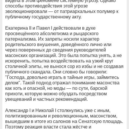
видела в этом феномене системную угрозу. Однако
способы противодействия этой угрозе
эволюционировали — от патриархальных полумер к
публичному государственному акту.
Екатерина II и Павел I действовали в духе
просвещённого абсолютизма и рыцарского
патернализма. Их запреты носили характер
родительского внушения, доведённого лично или
через поверенных до сведения руководителей
масонских организаций. Это была попытка унять, а не
искоренить, попытка воздействовать на узкий круг
столичной элиты, не вынося сор из избы и не создавая
публичного скандала. Они словно бы говорили:
"Господа, довольно играть в тайные игры, займитесь
делом". Такой подход отражал понимание масонства
как хоть и опасной, но моды — по сути, барской
прихоти, которую можно обуздать посредством
увещеваний и частных рекомендаций.
Александр I и Николай I столкнулись уже с иным,
политизированным и революционным, масонством,
вышедшим в итоге из салонов на Сенатскую площадь.
Поэтому реакция власти стала жёстче и