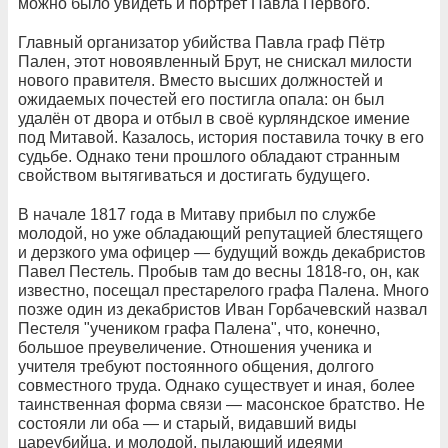
можно было увидеть и портрет Павла Первого.
Главный организатор убийства Павла граф Пётр
Пален, этот новоявленный Брут, не снискал милости
нового правителя. Вместо высших должностей и
ожидаемых почестей его постигла опала: он был
удалён от двора и отбыл в своё курляндское имение
под Митавой. Казалось, история поставила точку в его
судьбе. Однако тени прошлого обладают странным
свойством вытягиваться и достигать будущего.
В начале 1817 года в Митаву прибыл по службе
молодой, но уже обладающий репутацией блестящего
и дерзкого ума офицер — будущий вождь декабристов
Павел Пестель. Пробыв там до весны 1818-го, он, как
известно, посещал престарелого графа Палена. Много
позже один из декабристов Иван Горбачевский назвал
Пестеля "учеником графа Палена", что, конечно,
большое преувеличение. Отношения ученика и
учителя требуют постоянного общения, долгого
совместного труда. Однако существует и иная, более
таинственная форма связи — масонское братство. Не
состояли ли оба — и старый, видавший виды
цареубийца, и молодой, пылающий идеями