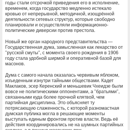
годы стали отсрочкой приведения его в исполнение,
временем, когда государство медленно истекало
кровью от непрерывной, методичной, изощрённой
деятельности сетевых структур, которые свободно
планировали и осуществляли информационно-
политические диверсии против престола.
Новый же орган народного представительства —
Государственная дума, замысленная как лекарство от
"русской смуты", с момента своего рождения в 1906
году стала удобной ширмой и оперативной базой для
масонов.
Дума с самого начала оказалась червивым яблоком,
изъеденным изнутри тайными обществами. Кадет
Маклаков, эсер Керенский и меньшевик Чхеидзе были
вовсе не политическими оппонентами, а "братьями",
связанными куда более прочной клятвой, чем
партийная дисциплина. Это объясняет ту
потрясающую слаженность, с которой разномастная
думская публика могла в решающие моменты
выступать единым фронтом против власти. Ведь её
действия координировались не на шумных партийных