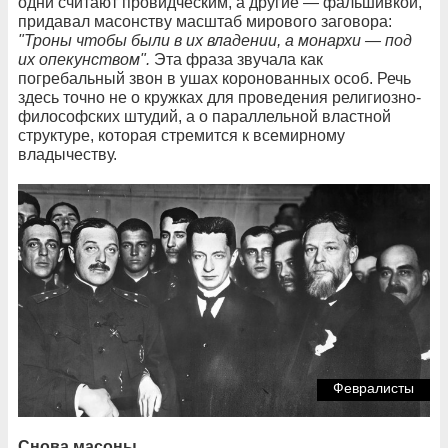
одни считают провидческим, а другие — фальшивкой,
придавал масонству масштаб мирового заговора:
"Троны чтобы были в их владении, а монархи — под
их опекунством".
Эта фраза звучала как
погребальный звон в ушах коронованных особ. Речь
здесь точно не о кружках для проведения религиозно-
философских штудий, а о параллельной властной
структуре, которая стремится к всемирному
владычеству.
Февралисты
Снова масоны