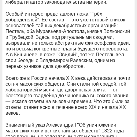
либерал и автор законодательства империи.
Особый интерес представляет ложа "Трёх
добродетелей". Её состав — это уже готовый список
основателей тайных декабристских организаций:
Пестель, оба Муравьёва-Апостола, князья Волконский
и Трубецкой. Здесь, под ритуальными сводами,
вызревали не только абстрактные философские идеи,
но и весьма конкретные планы будущего переворота.
А в Кишинёве, в ложе "Овидий", тот же Пестель вёл
свои беседы с Владимиром Раевским, одним из
первых узников дела декабристов.
Всего же в России начала XIX века действовала почти
сотня масонских обществ. Они стали той средой, той
лабораторией мысли, где дворянская элита — от
блестящего гвардейца до чиновника высокого звания
— искала ответы на вызовы времени. Что это были за
ответы, станет ясно в течение всего XIX и начала XX
веков.
Знаменитый указ Александра I "Об уничтожении
масонских лож и всяких тайных обществ" 1822 года
стал важным, но запоздалым актом самозащиты