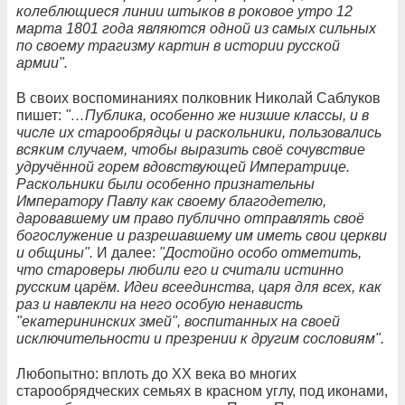
колеблющиеся линии штыков в роковое утро 12
марта 1801 года являются одной из самых сильных
по своему трагизму картин в истории русской
армии".
В своих воспоминаниях полковник Николай Саблуков
пишет:
"…Публика, особенно же низшие классы, и в
числе их старообрядцы и раскольники, пользовались
всяким случаем, чтобы выразить своё сочувствие
удручённой горем вдовствующей Императрице.
Раскольники были особенно признательны
Императору Павлу как своему благодетелю,
даровавшему им право публично отправлять своё
богослужение и разрешавшему им иметь свои церкви
и общины".
И далее:
"Достойно особо отметить,
что староверы любили его и считали истинно
русским царём. Идеи всеединства, царя для всех, как
раз и навлекли на него особую ненависть
"екатерининских змей", воспитанных на своей
исключительности и презрении к другим сословиям".
Любопытно: вплоть до XX века во многих
старообрядческих семьях в красном углу, под иконами,