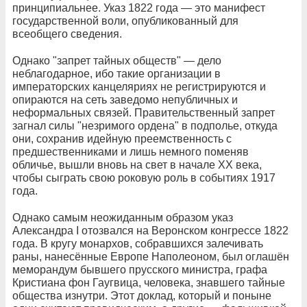
принципиальнее. Указ 1822 года — это манифест
государственной воли, опубликованный для
всеобщего сведения.
Однако "запрет тайных обществ" — дело
неблагодарное, ибо такие организации в
императорских канцеляриях не регистрируются и
опираются на сеть заведомо непубличных и
неформальных связей. Правительственный запрет
загнал силы "незримого ордена" в подполье, откуда
они, сохранив идейную преемственность с
предшественниками и лишь немного поменяв
обличье, вышли вновь на свет в начале XX века,
чтобы сыграть свою роковую роль в событиях 1917
года.
Однако самым неожиданным образом указ
Александра I отозвался на Веронском конгрессе 1822
года. В кругу монархов, собравшихся залечивать
раны, нанесённые Европе Наполеоном, был оглашён
меморандум бывшего прусского министра, графа
Кристиана фон Гаугвица, человека, знавшего тайные
общества изнутри. Этот доклад, который и поныне