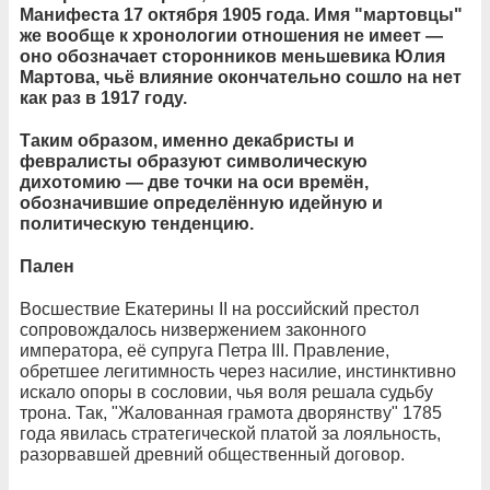
Манифеста 17 октября 1905 года. Имя "мартовцы"
же вообще к хронологии отношения не имеет —
оно обозначает сторонников меньшевика Юлия
Мартова, чьё влияние окончательно сошло на нет
как раз в 1917 году.
Таким образом, именно декабристы и
февралисты образуют символическую
дихотомию — две точки на оси времён,
обозначившие определённую идейную и
политическую тенденцию.
Пален
Восшествие Екатерины II на российский престол
сопровождалось низвержением законного
императора, её супруга Петра III. Правление,
обретшее легитимность через насилие, инстинктивно
искало опоры в сословии, чья воля решала судьбу
трона. Так, "Жалованная грамота дворянству" 1785
года явилась стратегической платой за лояльность,
разорвавшей древний общественный договор.