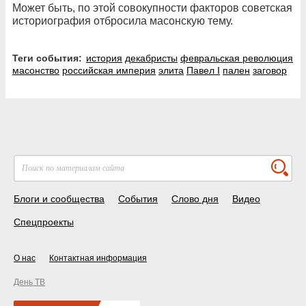
Может быть, по этой совокупности факторов советская
историография отбросила масонскую тему.
Теги события:
история
декабристы
февральская революция
масонство
российская империя
элита
Павел I
пален
заговор
Блоги и сообщества
События
Слово дня
Видео
Спецпроекты
О нас
Контактная информация
День ТВ