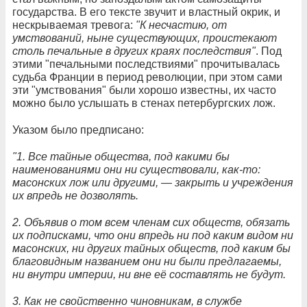
государства. В его тексте звучит и властный окрик, и
нескрываемая тревога:
"К несчастию, от
умствований, ныне существующих, проистекают
столь печальные в других краях последствия"
. Под
этими "печальными последствиями" прочитывалась
судьба Франции в период революции, при этом сами
эти "умствования" были хорошо известны, их часто
можно было услышать в стенах петербургских лож.
Указом было предписано:
"1. Все тайные общества, под какими бы
наименованиями они ни существовали, как-то:
масонских лож или другими, — закрыть и учреждения
их впредь не дозволять.
2. Объявив о том всем членам сих обществ, обязать
их подписками, что они впредь ни под каким видом ни
масонских, ни других тайных обществ, под каким бы
благовидным названием они ни были предлагаемы,
ни внутри империи, ни вне её составлять не будут.
3. Как не свойственно чиновникам, в службе