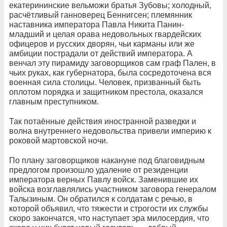
екатерининские вельможи братья Зубовы; холодный,
расчётливый ганноверец Беннигсен; племянник
наставника императора Павла Никита Панин-
младший и целая орава недовольных гвардейских
офицеров и русских дворян, чьи карманы или же
амбиции пострадали от действий императора. А
венчал эту пирамиду заговорщиков сам граф Пален, в
чьих руках, как губернатора, была сосредоточена вся
военная сила столицы. Человек, призванный быть
оплотом порядка и защитником престола, оказался
главным преступником.
Так потаённые действия иностранной разведки и
волна внутреннего недовольства привели империю к
роковой мартовской ночи.
По плану заговорщиков накануне под благовидным
предлогом произошло удаление от резиденции
императора верных Павлу войск. Заменившие их
войска возглавлялись участником заговора генералом
Талызиным. Он обратился к солдатам с речью, в
которой объявил, что тяжести и строгости их службы
скоро закончатся, что наступает эра милосердия, что