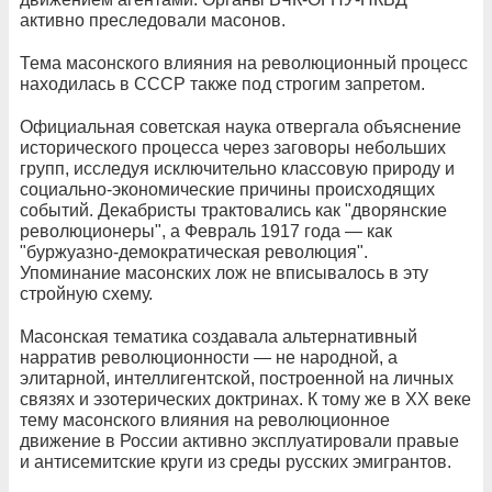
активно преследовали масонов.
Тема масонского влияния на революционный процесс
находилась в СССР также под строгим запретом.
Официальная советская наука отвергала объяснение
исторического процесса через заговоры небольших
групп, исследуя исключительно классовую природу и
социально-экономические причины происходящих
событий. Декабристы трактовались как "дворянские
революционеры", а Февраль 1917 года — как
"буржуазно-демократическая революция".
Упоминание масонских лож не вписывалось в эту
стройную схему.
Масонская тематика создавала альтернативный
нарратив революционности — не народной, а
элитарной, интеллигентской, построенной на личных
связях и эзотерических доктринах. К тому же в XX веке
тему масонского влияния на революционное
движение в России активно эксплуатировали правые
и антисемитские круги из среды русских эмигрантов.