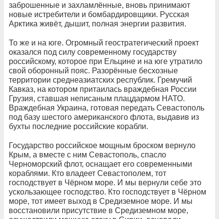
заброшенные и захламлённые, вновь принимают
новые истребители и бомбардировщики. Русская
Арктика живёт, дышит, полная энергии развития.
То же и на юге. Огромный геостратегический проект
оказался под силу современному государству
российскому, которое при Ельцине и на юге утратило
свой оборонный пояс. Разорённые бесхозные
территории среднеазиатских республик. Гремучий
Кавказ, на котором притаилась враждебная России
Грузия, ставшая неписаным плацдармом НАТО.
Враждебная Украина, готовая передать Севастополь
под базу шестого американского флота, выдавив из
бухты последние российские корабли.
Государство российское мощным броском вернуло
Крым, а вместе с ним Севастополь, спасло
Черноморский флот, оснащает его современными
кораблями. Кто владеет Севастополем, тот
господствует в Чёрном море. И мы вернули себе это
ускользающее господство. Кто господствует в Чёрном
море, тот имеет выход в Средиземное море. И мы
восстановили присутствие в Средиземном море,