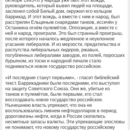
октябре 1993-го у народа уже был этот вождь,
руководитель, который вывел людей на площади,
заслонил собой Белый дом, окружил его кольцом
баррикад. И этот вождь, а вместе с ним и народ, был
расстрелян Ельциным снарядами танков, иссечён у
Останкина огнём пулемётов. Оппозиция, а вместе с
ней и народ, проиграли. Это был странный проигрыш,
после которого началось медленное и неуклонное
угасание либералов. И из мерзости, предательства и
распутства либеральных лидеров, ржавых,
погубленных либералами заводов, из полей, поросших
бурьяном, из тоски и народной печали стало
подниматься новое государство российское.
«И последние станут первыми», - гласит библейский
текст. Баррикадники были последними, кто выступил
на защиту Советского Союза. Они же, убитые из
танков и пулемётов, были первыми, кто стал
воссоздавать новое государство российское.
Нынешнюю власть упрекают, что она не
воспользовалась ливнем нефтедолларов в период
дороговизны нефти, когда в России скопились
несметные запасы валюты. Эти упрекающие злословы
не понимают, что новому государству российскому