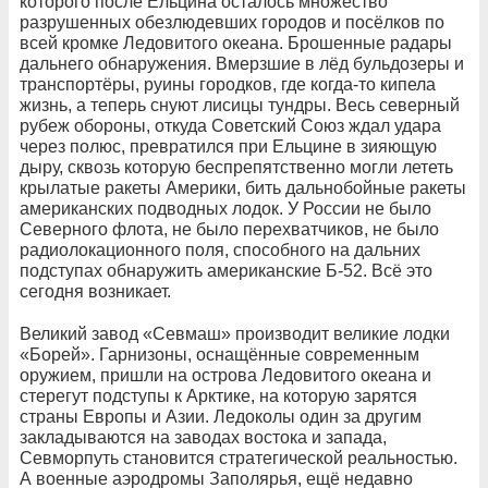
которого после Ельцина осталось множество
разрушенных обезлюдевших городов и посёлков по
всей кромке Ледовитого океана. Брошенные радары
дальнего обнаружения. Вмерзшие в лёд бульдозеры и
транспортёры, руины городков, где когда-то кипела
жизнь, а теперь снуют лисицы тундры. Весь северный
рубеж обороны, откуда Советский Союз ждал удара
через полюс, превратился при Ельцине в зияющую
дыру, сквозь которую беспрепятственно могли лететь
крылатые ракеты Америки, бить дальнобойные ракеты
американских подводных лодок. У России не было
Северного флота, не было перехватчиков, не было
радиолокационного поля, способного на дальних
подступах обнаружить американские Б-52. Всё это
сегодня возникает.
Великий завод «Севмаш» производит великие лодки
«Борей». Гарнизоны, оснащённые современным
оружием, пришли на острова Ледовитого океана и
стерегут подступы к Арктике, на которую зарятся
страны Европы и Азии. Ледоколы один за другим
закладываются на заводах востока и запада,
Севморпуть становится стратегической реальностью.
А военные аэродромы Заполярья, ещё недавно