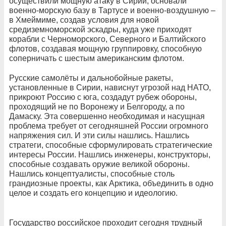
осуществили мощную атаку в Сирии, основали
военно-морскую базу в Тартусе и военно-воздушную –
в Хмеймиме, создав условия для новой
средиземноморской эскадры, куда уже приходят
корабли с Черноморского, Северного и Балтийского
флотов, создавая мощную группировку, способную
соперничать с шестым американским флотом.
Русские самолёты и дальнобойные ракеты,
установленные в Сирии, нависнут угрозой над НАТО,
прикроют Россию с юга, создадут рубеж обороны,
проходящий не по Воронежу и Белгороду, а по
Дамаску. Эта совершенно необходимая и насущная
проблема требует от сегодняшней России огромного
напряжения сил. И эти силы нашлись. Нашлись
стратеги, способные сформулировать стратегические
интересы России. Нашлись инженеры, конструкторы,
способные создавать оружие великой обороны.
Нашлись концептуалисты, способные столь
грандиозные проекты, как Арктика, объединить в одно
целое и создать его концепцию и идеологию.
Государство российское проходит сегодня трудный