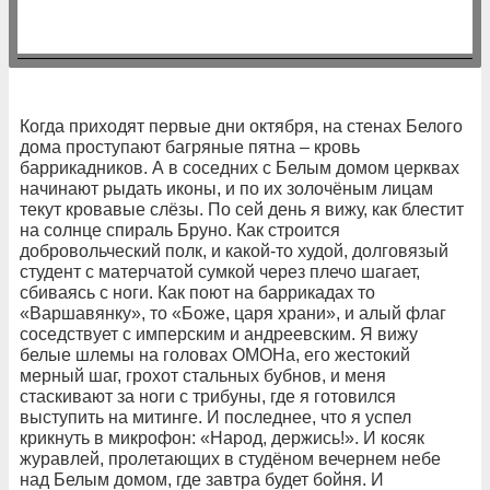
Когда приходят первые дни октября, на стенах Белого
дома проступают багряные пятна – кровь
баррикадников. А в соседних с Белым домом церквах
начинают рыдать иконы, и по их золочёным лицам
текут кровавые слёзы. По сей день я вижу, как блестит
на солнце спираль Бруно. Как строится
добровольческий полк, и какой-то худой, долговязый
студент с матерчатой сумкой через плечо шагает,
сбиваясь с ноги. Как поют на баррикадах то
«Варшавянку», то «Боже, царя храни», и алый флаг
соседствует с имперским и андреевским. Я вижу
белые шлемы на головах ОМОНа, его жестокий
мерный шаг, грохот стальных бубнов, и меня
стаскивают за ноги с трибуны, где я готовился
выступить на митинге. И последнее, что я успел
крикнуть в микрофон: «Народ, держись!». И косяк
журавлей, пролетающих в студёном вечернем небе
над Белым домом, где завтра будет бойня. И