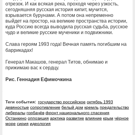
отрезок. И как всякая река, проходя через узкость,
сегодняшняя русская история кипит, мучится,
взрывается бурунами. А потом она непременно
выйдет на простор, на великие пространства истории,
куда Россию всегда выводила русская судьба, русское
чудо и великие русские мученики и подвижники.
Слава героям 1993 года! Вечная память погибшим на
баррикадах!
Генерал Макашов, генерал Титов, обнимаю и
прижимаю вас к сердцу.
Рис. Геннадия Ефимочкина
Теги события:
государство российское
октябрь 1993
девяностые
сопротивление
белый дом
кремль
предательство
либералы
горбачёв
фронт национального спасения
Останкино
оппозиция
арктика
развитие
влияние
крым
чёрное
море
сирия
идеология