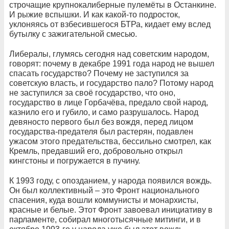
строчащие крупнокалиберные пулемёты в Останкине.
И рыжие вспышки. И как какой-то подросток,
уклоняясь от взбесившегося БТРа, кидает ему вслед
бутылку с зажигательной смесью.
Либералы, глумясь сегодня над советским народом,
говорят: почему в декабре 1991 года народ не вышел
спасать государство? Почему не заступился за
советскую власть, и государство пало? Потому народ
не заступился за своё государство, что оно,
государство в лице Горбачёва, предало свой народ,
казнило его и губило, и само разрушалось. Народ
девяносто первого был без вождя, перед лицом
государства-предателя был растерян, подавлен
ужасом этого предательства, бессильно смотрел, как
Кремль, предавший его, добровольно открыл
кингстоны и погружается в пучину.
К 1993 году, с опозданием, у народа появился вождь.
Он был коллективный – это Фронт национального
спасения, куда вошли коммунисты и монархисты,
красные и белые. Этот Фронт завоевал инициативу в
парламенте, собирал многотысячные митинги, и в