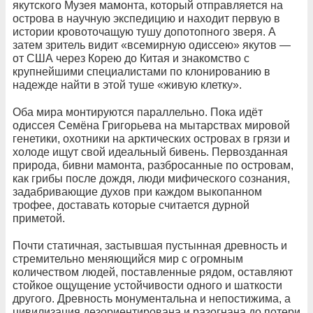
якутского Музея мамонта, который отправляется на
острова в научную экспедицию и находит первую в
истории кровоточащую тушу допотопного зверя. А
затем зритель видит «всемирную одиссею» якутов —
от США через Корею до Китая и знакомство с
крупнейшими специалистами по клонированию в
надежде найти в этой туше «живую клетку».
Оба мира монтируются параллельно. Пока идёт
одиссея Семёна Григорьева на мытарствах мировой
генетики, охотники на арктических островах в грязи и
холоде ищут свой идеальный бивень. Первозданная
природа, бивни мамонта, разбросанные по островам,
как грибы после дождя, люди мифического сознания,
задабривающие духов при каждом выкопанном
трофее, доставать которые считается дурной
приметой.
Почти статичная, застывшая пустынная древность и
стремительно меняющийся мир с огромным
количеством людей, поставленные рядом, оставляют
стойкое ощущение устойчивости одного и шаткости
другого. Древность монументальна и непостижима, а
цивилизация дезориентирована и разогнана до потери