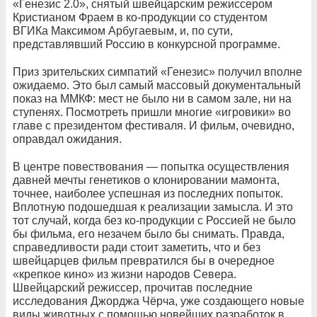
«Генезис 2.0», снятый швейцарским режиссером
Кристианом Фраем в ко-продукции со студентом
ВГИКа Максимом Арбугаевым, и, по сути,
представлявший Россию в конкурсной программе.
Приз зрительских симпатий «Генезис» получил вполне
ожидаемо. Это был самый массовый документальный
показ на ММКФ: мест не было ни в самом зале, ни на
ступенях. Посмотреть пришли многие «игровики» во
главе с президентом фестиваля. И фильм, очевидно,
оправдал ожидания.
В центре повествования — попытка осуществления
давней мечты генетиков о клонировании мамонта,
точнее, наиболее успешная из последних попыток.
Вплотную подошедшая к реализации замысла. И это
тот случай, когда без ко-продукции с Россией не было
бы фильма, его незачем было бы снимать. Правда,
справедливости ради стоит заметить, что и без
швейцарцев фильм превратился бы в очередное
«крепкое кино» из жизни народов Севера.
Швейцарский режиссер, прочитав последние
исследования Джорджа Чёрча, уже создающего новые
виды животных с помощью новейших разработок в