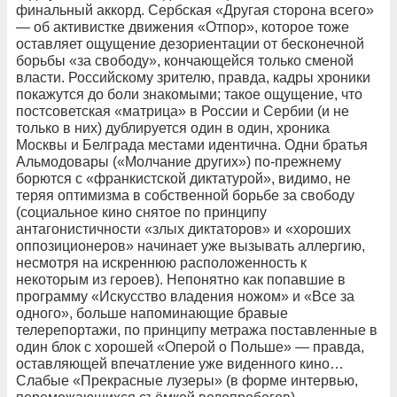
финальный аккорд. Сербская «Другая сторона всего»
— об активистке движения «Отпор», которое тоже
оставляет ощущение дезориентации от бесконечной
борьбы «за свободу», кончающейся только сменой
власти. Российскому зрителю, правда, кадры хроники
покажутся до боли знакомыми; такое ощущение, что
постсоветская «матрица» в России и Сербии (и не
только в них) дублируется один в один, хроника
Москвы и Белграда местами идентична. Одни братья
Альмодовары («Молчание других») по-прежнему
борются с «франкистской диктатурой», видимо, не
теряя оптимизма в собственной борьбе за свободу
(социальное кино снятое по принципу
антагонистичности «злых диктаторов» и «хороших
оппозиционеров» начинает уже вызывать аллергию,
несмотря на искреннюю расположенность к
некоторым из героев). Непонятно как попавшие в
программу «Искусство владения ножом» и «Все за
одного», больше напоминающие бравые
телерепортажи, по принципу метража поставленные в
один блок с хорошей «Оперой о Польше» — правда,
оставляющей впечатление уже виденного кино…
Слабые «Прекрасные лузеры» (в форме интервью,