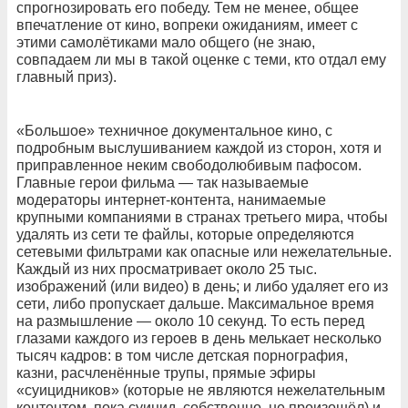
спрогнозировать его победу. Тем не менее, общее
впечатление от кино, вопреки ожиданиям, имеет с
этими самолётиками мало общего (не знаю,
совпадаем ли мы в такой оценке с теми, кто отдал ему
главный приз).
«Большое» техничное документальное кино, с
подробным выслушиванием каждой из сторон, хотя и
приправленное неким свободолюбивым пафосом.
Главные герои фильма — так называемые
модераторы интернет-контента, нанимаемые
крупными компаниями в странах третьего мира, чтобы
удалять из сети те файлы, которые определяются
сетевыми фильтрами как опасные или нежелательные.
Каждый из них просматривает около 25 тыс.
изображений (или видео) в день; и либо удаляет его из
сети, либо пропускает дальше. Максимальное время
на размышление — около 10 секунд. То есть перед
глазами каждого из героев в день мелькает несколько
тысяч кадров: в том числе детская порнография,
казни, расчленённые трупы, прямые эфиры
«суицидников» (которые не являются нежелательным
контентом, пока суицид, собственно, не произошёл) и