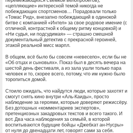
перемежающихся съёмкой велопробегов),
«цепляющие» интересной темой никогда не
побеждающих спортсменов… Порадовали только
«Томас Рид», внезапно побеждающий в одинокой
битве с компанией «Интел» за свое родовое имение (с
отличной, контрастной к общему ритму концовкой) и
«Ни судья, ни подсудимая» — страшно смешной
документальный детектив с прекрасной героиней,
этакой реальной мисс марпл.
В общем, всё было бы совсем «невесело», если бы не
«Об отцах и сыновьях». Показ был в десять вечера на
шестой день фестиваля, а из зала ушли только пара
человек и то, скорее всего, потому, что им нужно было
торопиться домой.
Стоило ожидать, что найдутся люди, которые захотят и
смогут снять кино внутри «Аль-Каиды», просто
наблюдение за героями, которые доверяют режиссёру.
Без дотошных «комментариев экспертов»,
претенциозных закадровых текстов и всего такого. И
вот. Два часа наблюдения за семьёй, в которой
воспитываются будущие бойцы «Джебхат ан-Нусры»
от нуля до двенадцати лет, говорят сами за себя.