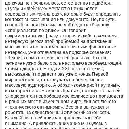
цензуры не проявлялась, естественно не даётся.
«Гугл» и «Фейсбук» мечтают о неких более
совершенных «фильтрах», которые будут определять
контекст высказывания или документа. Но, по сути,
главный вывод фильма выдаёт один из бывших
«специалистов по этике». Он говорит
сакраментальную фразу, которая у любого человека,
интересующегося этой проблемой на протяжении
многих лет и не вовлечённого ни в чьи финансовые
интересы, уже отпечатана на подкорке сознания:
«Техника сама по себе не нейтральна». То есть
технике нужно было стать настолько всеобъемлющей,
чтобы к двадцатым годам ХХI века этот тезис,
высказанный по двести раз уже с конца Первой
мировой войны, стал звучать на более-менее
массовую аудиторию. А образ «всемирной паутины»,
из которой невозможно выбраться, потому что на ней
уже держится невообразимое количество производств
и рабочих мест в изменённом мире, лишает любого
«технического оптимизма». Все они вынуждены
работать на единственный этический закон сети.
Каждый акт в ней призван привлекать к себе
внимание. А привлекать внимание мы будем, в
частности, всем тем, что будет вызывать «резонанс».