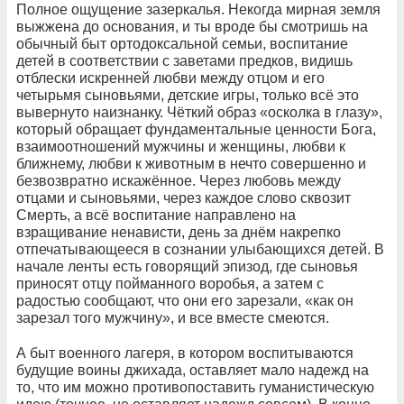
Полное ощущение зазеркалья. Некогда мирная земля
выжжена до основания, и ты вроде бы смотришь на
обычный быт ортодоксальной семьи, воспитание
детей в соответствии с заветами предков, видишь
отблески искренней любви между отцом и его
четырьмя сыновьями, детские игры, только всё это
вывернуто наизнанку. Чёткий образ «осколка в глазу»,
который обращает фундаментальные ценности Бога,
взаимоотношений мужчины и женщины, любви к
ближнему, любви к животным в нечто совершенно и
безвозвратно искажённое. Через любовь между
отцами и сыновьями, через каждое слово сквозит
Смерть, а всё воспитание направлено на
взращивание ненависти, день за днём накрепко
отпечатывающееся в сознании улыбающихся детей. В
начале ленты есть говорящий эпизод, где сыновья
приносят отцу пойманного воробья, а затем с
радостью сообщают, что они его зарезали, «как он
зарезал того мужчину», и все вместе смеются.
А быт военного лагеря, в котором воспитываются
будущие воины джихада, оставляет мало надежд на
то, что им можно противопоставить гуманистическую