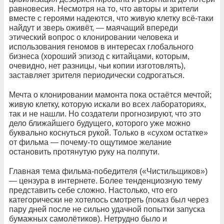
равновесия. Несмотря на то, что авторы и зрители
вместе с героями надеются, что живую клетку всё-таки
найдут и зверь оживёт, — маячащий впереди
этический вопрос о клонировании человека и
использования геномов в интересах глобального
бизнеса (хороший эпизод с китайцами, которым,
очевидно, нет разницы, чьи копии изготовлять),
заставляет зрителя периодически содрогаться.
Мечта о клонировании мамонта пока остаётся мечтой;
живую клетку, которую искали во всех лабораториях,
так и не нашли. Но создатели прогнозируют, что это
дело ближайшего будущего, которого уже можно
буквально коснуться рукой. Только в «сухом остатке»
от фильма — почему-то ощутимое желание
остановить протянутую руку на полпути.
Главная тема фильма-победителя («Чистильщиков»)
— цензура в интернете. Более тенденциозную тему
представить себе сложно. Настолько, что его
категорически не хотелось смотреть (показ был через
пару дней после не сильно удачной попытки запуска
бумажных самолётиков). Нетрудно было и