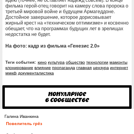
идею (точнее, не оставляет надежд совсем). В конце
фильма герой-отец говорит на камеру слова пророка о
третьей мировой войне и будущем Армагеддоне.
Достойное завершение, которое дорисовывает
жирный крест на «техническом оптимизме» и косвенно
обещает, что на программах будущих лет в зрелищах
недостатка не будет.
На фото: кадр из фильма «Генезис 2.0»
Теги события:
кино
культура
общество
технологии
мамонты
клонирование
влияние
пропаганда
главная
цензура
интернет
ммкф
документалистика
Галина Иванкина
Повелитель грёз