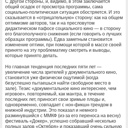
С другой стороны, и, видимо, в этом заключается
общий осадок от просмотра программы, сама
социально-политическая ситуация обостряется. И это
сказывается в «отрицательную» сторону: как на общем
оптимизме авторов, так и на пресловутом
дидактическом пафосе социального кино — в сторону
его благополучного снижения (если говорить о лучших
образцах программы). Едва заметным становится
изменение оптики, при помощи которой в массе своей
принято на эту проблематику смотреть и выводы,
которые принято делать.
Но главная тенденция последних пяти лет —
увеличение числа зрителей у документального кино,
становится уже физически ощутимой (когда
безуспешно пытаешься найти свободное место в
зале). Тезис «документальное кино интереснее, чем
игровое», повторяемый, как мантра, в течение
последних лет, приносит свои зримые плоды и,
одновременно, совпадает с нон-фикшн-трендом в
книжной индустрии. Это показал и немного
разминувшийся с ММКФ (из-за его переноса на весну)
фестиваль «Докер», успешно собравший несколько
полных залов «Октября» и показавший очень сильную