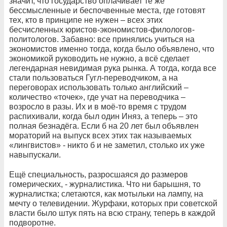
значит, что государство оплачивает те же
бессмысленные и беспочвенные места, где готовят
тех, кто в принципе не нужен – всех этих
бесчисленных юристов-экономистов-филологов-
политологов. Забавно: все принялись учиться на
экономистов именно тогда, когда было объявлено, что
экономикой руководить не нужно, а всё сделает
легендарная невидимая рука рынка. А тогда, когда все
стали пользоваться Гугл-переводчиком, а на
переговорах использовать только английский –
количество «точек», где учат на переводчика –
возросло в разы. Их и в моё-то время с трудом
распихивали, когда был один Иняз, а теперь – это
полная безнадёга. Если б на 20 лет был объявлен
мораторий на выпуск всех этих так называемых
«лингвистов» - никто б и не заметил, столько их уже
навыпускали.
Ещё специальность, разросшаяся до размеров
гомерических, - журналистика. Что ни барышня, то
журналистка; слетаются, как мотыльки на лампу, на
мечту о телевидении. Журфаки, которых при советской
власти было штук пять на всю страну, теперь в каждой
подворотне.