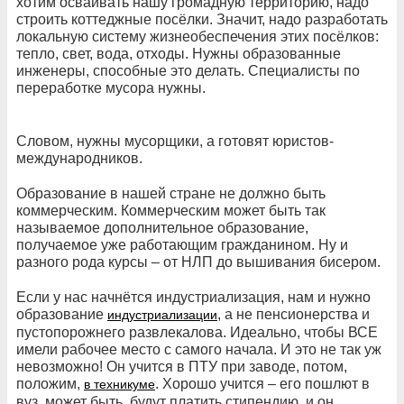
хотим осваивать нашу громадную территорию, надо
строить коттеджные посёлки. Значит, надо разработать
локальную систему жизнеобеспечения этих посёлков:
тепло, свет, вода, отходы. Нужны образованные
инженеры, способные это делать. Специалисты по
переработке мусора нужны.
Словом, нужны мусорщики, а готовят юристов-
международников.
Образование в нашей стране не должно быть
коммерческим. Коммерческим может быть так
называемое дополнительное образование,
получаемое уже работающим гражданином. Ну и
разного рода курсы – от НЛП до вышивания бисером.
Если у нас начнётся индустриализация, нам и нужно
образование
, а не пенсионерства и
индустриализации
пустопорожнего развлекалова. Идеально, чтобы ВСЕ
имели рабочее место с самого начала. И это не так уж
невозможно! Он учится в ПТУ при заводе, потом,
положим,
. Хорошо учится – его пошлют в
в техникуме
вуз, может быть, будут платить стипендию, и он