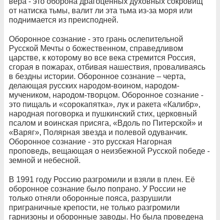
вера - это оборона драгоценных духовных сокровищ
от натиска тьмы, валит ли эта тьма из-за моря или
поднимается из преисподней.
Оборонное сознание - это грань ослепительной
Русской Мечты о божественном, справедливом
царстве, к которому во все века стремится Россия,
сгорая в пожарах, отбивая нашествия, проваливаясь
в бездны истории. Оборонное сознание – черта,
делающая русских народом-воином, народом-
мучеником, народом-творцом. Оборонное сознание -
это пищаль и «сорокапятка», лук и ракета «Калибр»,
народная поговорка и пушкинский стих, церковный
псалом и воинская присяга, «Вдоль по Питерской» и
«Варяг», Полярная звезда и полевой одуванчик.
Оборонное сознание - это русская Нагорная
проповедь, вещающая о неизбежной Русской победе -
земной и небесной.
В 1991 году Россию разгромили и взяли в плен. Её
оборонное сознание было попрано. У России не
только отняли оборонные пояса, разрушили
приграничные крепости, не только разгромили
гарнизоны и оборонные заводы. Но была проведена