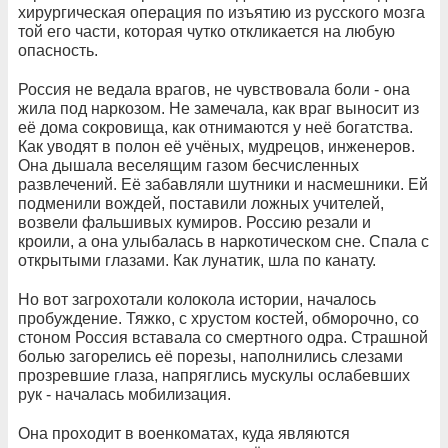
хирургическая операция по изъятию из русского мозга
той его части, которая чутко откликается на любую
опасность.
Россия не ведала врагов, не чувствовала боли - она
жила под наркозом. Не замечала, как враг выносит из
её дома сокровища, как отнимаются у неё богатства.
Как уводят в полон её учёных, мудрецов, инженеров.
Она дышала веселящим газом бесчисленных
развлечений. Её забавляли шутники и насмешники. Ей
подменили вождей, поставили ложных учителей,
возвели фальшивых кумиров. Россию резали и
кроили, а она улыбалась в наркотическом сне. Спала с
открытыми глазами. Как лунатик, шла по канату.
Но вот загрохотали колокола истории, началось
пробуждение. Тяжко, с хрустом костей, обморочно, со
стоном Россия вставала со смертного одра. Страшной
болью загорелись её порезы, наполнились слезами
прозревшие глаза, напряглись мускулы ослабевших
рук - началась мобилизация.
Она проходит в военкоматах, куда являются