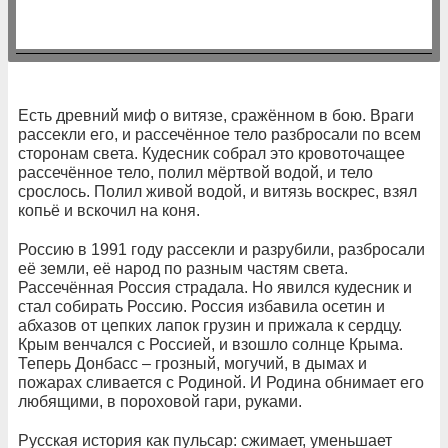
Есть древний миф о витязе, сражённом в бою. Враги
рассекли его, и рассечённое тело разбросали по всем
сторонам света. Кудесник собрал это кровоточащее
рассечённое тело, полил мёртвой водой, и тело
срослось. Полил живой водой, и витязь воскрес, взял
копьё и вскочил на коня.
Россию в 1991 году рассекли и разрубили, разбросали
её земли, её народ по разным частям света.
Рассечённая Россия страдала. Но явился кудесник и
стал собирать Россию. Россия избавила осетин и
абхазов от цепких лапок грузин и прижала к сердцу.
Крым венчался с Россией, и взошло солнце Крыма.
Теперь Донбасс – грозный, могучий, в дымах и
пожарах сливается с Родиной. И Родина обнимает его
любящими, в пороховой гари, руками.
Русская история как пульсар: сжимает, уменьшает