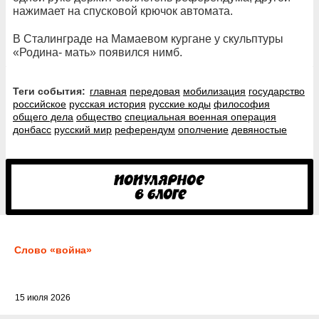
нажимает на спусковой крючок автомата.
В Сталинграде на Мамаевом кургане у скульптуры
«Родина- мать» появился нимб.
Теги события:
главная
передовая
мобилизация
государство
российское
русская история
русские коды
философия
общего дела
общество
специальная военная операция
донбасс
русский мир
референдум
ополчение
девяностые
Слово «война»
15 июля 2026