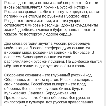
Россию до точки, а потом из этой сверхплотной точки
вновь распрямляется пружина русской истории.
Россия возвращает себе отторгнутые пределы, ставит
пограничные столбы по рубежам Русского мира.
Раздаются толчки истории, и от этих ударов
сотрясаются мировые столицы, дрожат фундаменты
зданий, дребезжат чашки в буфете, наполняется то
ужасом, то восторгом людское сердце.
Два слова сегодня звучат в России: референдум,
мобилизация. В слове «референдум» слышится
вибрация мира, рождённая войной на Донбассе. В
слове «мобилизация» слышится свист
распрямляемой русской пружины. На Донбассе льётся
мёртвая и живая вода: русские слёзы и кровь.
Оборонное сознание - это глубинный русский код.
Обороняясь от натиска врагов, Россия расширяла
свои пределы. Российская империя - это плод
обороны. Все великие русские битвы, будь то
Куликовская, Ледовая, Бородинская или
Прохоровская - это битвы обороны. Вся русская
философия и культура, вся русская православная