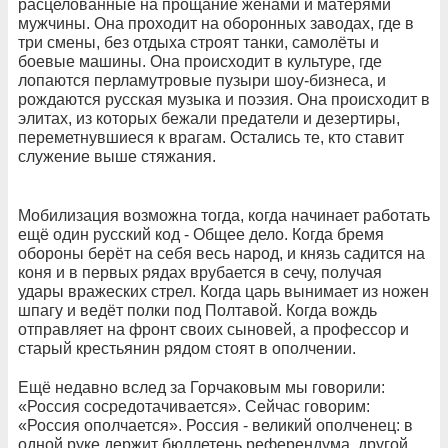
расцелованные на прощание жёнами и матерями
мужчины. Она проходит на оборонных заводах, где в
три смены, без отдыха строят танки, самолёты и
боевые машины. Она происходит в культуре, где
лопаются перламутровые пузыри шоу-бизнеса, и
рождаются русская музыка и поэзия. Она происходит в
элитах, из которых бежали предатели и дезертиры,
переметнувшиеся к врагам. Остались те, кто ставит
служение выше стяжания.
Мобилизация возможна тогда, когда начинает работать
ещё один русский код - Общее дело. Когда бремя
обороны берёт на себя весь народ, и князь садится на
коня и в первых рядах врубается в сечу, получая
удары вражеских стрел. Когда царь вынимает из ножен
шпагу и ведёт полки под Полтавой. Когда вождь
отправляет на фронт своих сыновей, а профессор и
старый крестьянин рядом стоят в ополчении.
Ещё недавно вслед за Горчаковым мы говорили:
«Россия сосредотачивается». Сейчас говорим:
«Россия ополчается». Россия - великий ополченец: в
одной руке держит бюллетень референдума, другой