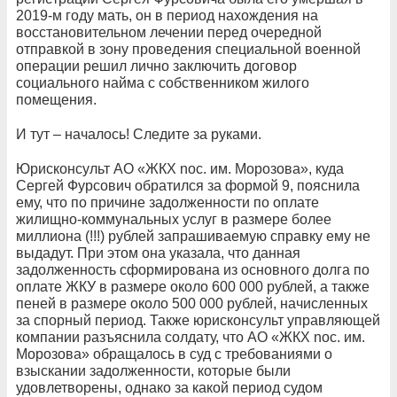
2019-м году мать, он в период нахождения на
восстановительном лечении перед очередной
отправкой в зону проведения специальной военной
операции решил лично заключить договор
социального найма с собственником жилого
помещения.
И тут – началось! Следите за руками.
Юрисконсульт AO «ЖКХ noc. им. Морозова», куда
Сергей Фурсович обратился за формой 9, пояснила
ему, что по причине задолженности по оплате
жилищно-коммунальных услуг в размере более
миллиона (!!!) pyблей запрашиваемую справку ему не
выдадут. При этом она указала, что данная
задолженность сформирована из основного долга по
оплате ЖКУ в размере около 600 000 рублей, а также
пеней в размере около 500 000 рублей, начисленных
за спорный период. Также юрисконсульт управляющей
компании разъяснила солдату, что AO «ЖКХ noc. им.
Морозова» обращалось в суд с требованиями о
взыскании задолженности, которые были
удовлетворены, однако за какой период судом