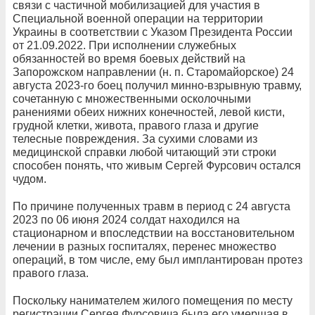
связи с частичной мобилизацией для участия в
Специальной военной операции на территории
Украины в соответствии с Указом Президента России
от 21.09.2022. При исполнении служебных
обязанностей во время боевых действий на
Запорожском направлении (н. п. Старомайорское) 24
августа 2023-го боец получил минно-взрывную травму,
сочетанную с множественными осколочными
ранениями обеих нижних конечностей, левой кисти,
грудной клетки, живота, правого глаза и другие
телесные повреждения. За сухими словами из
медицинской справки любой читающий эти строки
способен понять, что живым Сергей Фурсович остался
чудом.
По причине полученных травм в период с 24 августа
2023 по 06 июня 2024 солдат находился на
стационарном и впоследствии на восстановительном
лечении в разных госпиталях, перенес множество
операций, в том числе, ему был имплантирован протез
правого глаза.
Поскольку нанимателем жилого помещения по месту
регистрации Сергея Фурсовича была его умершая в