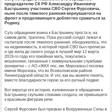
председателю СК РФ Александру Ивановичу
Бастрыкину участника СВО Сергея Фурсовича,
ныне после тяжелого ранения вернувшегося на
фронт и продолжающего доблестно сражаться за
Родину.
Суть обращения воина к Бастрыкину проста и, на
самом деле, трагична. Пока русский солдат лежал в
госпитале после тяжелого ранения, обнаружилось, что
на недвижимость, в которой герой СВО был прописан
и где жила до своего ухода в лучший мир 12 марта
2019-го года его покойная мать, покусились
мошенники, связанные с коммунальными службами
(конкретно – с AO «ЖКХ noc. им. Морозова») поселка
имени Морозова, что во Всеволожском районе
Ленинградской области. И это, как вы можете понять,
вместо благодарности герою за его ратный подвиг.
Вот вкратце его история, изложенная в обращении к
Бастрыкину скупыми словами солдата, не привыкшего
к красивым фигурам речи.
Сергей Фурсович был призван в Вооруженные Силы в