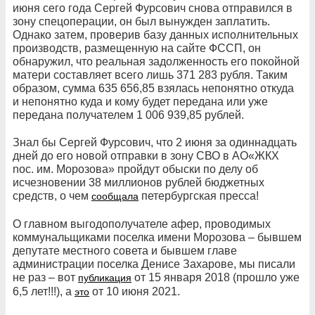
июня сего года Сергей Фурсович снова отправился в
зону спецоперации, он был вынужден заплатить.
Однако затем, проверив базу данных исполнительных
производств, размещенную на сайте ФССП, он
обнаружил, что реальная задолженность его покойной
матери составляет всего лишь 371 283 рубля. Таким
образом, сумма 635 656,85 взялась непонятно откуда
и непонятно куда и кому будет передана или уже
передана получателем 1 006 939,85 рублей.
Знал бы Сергей Фурсович, что 2 июня за одиннадцать
дней до его новой отправки в зону СВО в АО«ЖКХ
noc. им. Морозова» пройдут обыски по делу об
исчезновении 38 миллионов рублей бюджетных
средств, о чем
петербургская пресса!
сообщала
О главном выгодополучателе афер, проводимых
коммунальщиками поселка имени Морозова – бывшем
депутате местного совета и бывшем главе
администрации поселка Денисе Захарове, мы писали
не раз – вот
от 15 января 2018 (прошло уже
публикация
6,5 лет!!!), а
от 10 июня 2021.
это