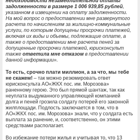
необходимости незамедлительной оплаты
задолженности в размере 1 006 939,85 рублей
,
указанном в извещении на оплату задолженности.
На мой вопрос о предоставлении мне развернутого
расчета по начислениям за жилищно-коммунальные
услуги, по которым допущены просрочки платежей,
включая их виды и объемы, подлежащие оплате, а
также о предоставлении мне расчета пеней за
допущенные просрочки платежей, юрисконсульт
также
ответила мне отказом
в предоставлении
данной информации».
То есть, срочно плати миллион, а за что, мы тебе
не скажем!
– так можно резюмировать ответ
юрисконсульта АО«ЖКХ noc. им. Морозова»
раненному герою. Это был прямой шантаж, так как
неуплата выдуманного управляющей компанией
долга и пеней грозила солдату потерей его законной
жилплощади. Подлость заключается в том, что в
АО«ЖКХ noc. им. Морозова» знали, что у солдата есть
выплата за ранение, и, соответственно, он этими
средствами располагает.
Во избежание потери жилья и учитывая то, что 13