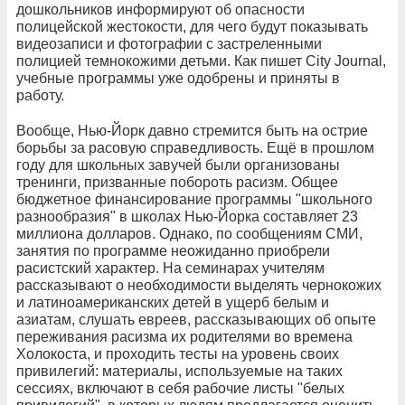
дошкольников информируют об опасности
полицейской жестокости, для чего будут показывать
видеозаписи и фотографии с застреленными
полицией темнокожими детьми. Как пишет City Journal,
учебные программы уже одобрены и приняты в
работу.
Вообще, Нью-Йорк давно стремится быть на острие
борьбы за расовую справедливость. Ещё в прошлом
году для школьных завучей были организованы
тренинги, призванные побороть расизм. Общее
бюджетное финансирование программы "школьного
разнообразия" в школах Нью-Йорка составляет 23
миллиона долларов. Однако, по сообщениям СМИ,
занятия по программе неожиданно приобрели
расистский характер. На семинарах учителям
рассказывают о необходимости выделять чернокожих
и латиноамериканских детей в ущерб белым и
азиатам, слушать евреев, рассказывающих об опыте
переживания расизма их родителями во времена
Холокоста, и проходить тесты на уровень своих
привилегий: материалы, используемые на таких
сессиях, включают в себя рабочие листы "белых