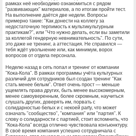
рамках неё необходимо ознакомиться с рядом
"развивающих" материалов, а по итогам пройти тест.
На выполнение даётся две недели. Вопросы
примерно такие: "Как донести на коллегу за
недостаточную терпимость к мультикультурным
практикам?", или "Что нужно делать, если вы заметили
за коллегой гендерную невнимательность". По сути,
это даже не тренинг, а аттестация. Не справился —
тебя ждёт увольнение или, как минимум, ворох
вопросов от отдела персонала.
Неделю назад в сеть попал и тренинг от компании
"Кока-Кола". В рамках программы учёта культурных
различий для сотрудников был создан тренинг "Как
стать менее белым". Ответ очень прост — меньше
ущемлять права других, быть менее высокомерным,
менее самоуверенным, более скромным, научиться
слушать других, доверять им, порвать с
солидарностью белых и с некоей party, что может
означать "сообщество", "компания" или "партия". К
слову о солидарности с партией, стоит вспомнить, что
"Кока-Кола" всегда отлично чувствовала конъюнктуру.
В своё время компания успешно сотрудничала с