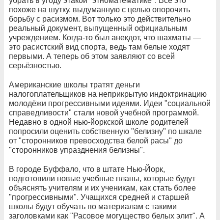
убрать в угоду этакой "этноматематике". Всё это
похоже на шутку, выдуманную с целью опорочить
борьбу с расизмом. Вот только это действительно
реальный документ, выпущенный официальным
учреждением. Когда-то был анекдот, что шахматы —
это расистский вид спорта, ведь там белые ходят
первыми. А теперь об этом заявляют со всей
серьёзностью.
Американские школы тратят деньги
налогоплательщиков на неприкрытую индоктринацию
молодёжи прогрессивными идеями. Идеи "социальной
справедливости" стали новой учебной программой.
Недавно в одной нью-йоркской школе родителей
попросили оценить собственную "белизну" по шкале
от "сторонников превосходства белой расы" до
"сторонников упразднения белизны".
В городе Буффало, что в штате Нью-Йорк,
подготовили новые учебные планы, которые будут
объяснять учителям и их ученикам, как стать более
"прогрессивными". Учащихся средней и старшей
школы будут обучать по материалам с такими
заголовками как "Расовое могущество белых элит". А