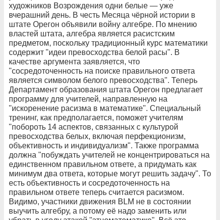
художников Возрождения одни белые — уже
вчерашний день. В честь Месяца чёрной истории в
штате Орегон объявили войну алгебре. По мнению
властей штата, алгебра является расистским
предметом, поскольку традиционный курс математики
содержит "идеи превосходства белой расы". В
качестве аргумента заявляется, что
"сосредоточенность на поиске правильного ответа
является символом белого превосходства". Теперь
Департамент образования штата Орегон предлагает
программу для учителей, направленную на
"искоренение расизма в математике". Специальный
тренинг, как предполагается, поможет учителям
"побороть 14 аспектов, связанных с культурой
превосходства белых, включая перфекционизм,
объективность и индивидуализм". Также программа
должна "побуждать учителей не концентрироваться на
единственном правильном ответе, а придумать как
минимум два ответа, которые могут решить задачу". То
есть объективность и сосредоточенность на
правильном ответе теперь считается расизмом.
Видимо, участники движения BLM не в состоянии
выучить алгебру, а потому её надо заменить или