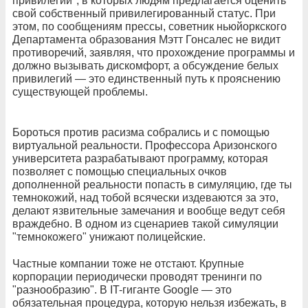
привилегий", в которых людям предлагается оценить
свой собственный привилегированный статус. При
этом, по сообщениям прессы, советник ньюйоркского
Департамента образования Мэтт Гонсалес не видит
противоречий, заявляя, что прохождение программы и
должно вызывать дискомфорт, а обсуждение белых
привилегий — это единственный путь к прояснению
существующей проблемы.
Бороться против расизма собрались и с помощью
виртуальной реальности. Профессора Аризонского
университета разрабатывают программу, которая
позволяет с помощью специальных очков
дополненной реальности попасть в симуляцию, где ты
темнокожий, над тобой всячески издеваются за это,
делают язвительные замечания и вообще ведут себя
враждебно. В одном из сценариев такой симуляции
"темнокожего" унижают полицейские.
Частные компании тоже не отстают. Крупные
корпорации периодически проводят тренинги по
"разнообразию". В IT-гиганте Google — это
обязательная процедура, которую нельзя избежать, в