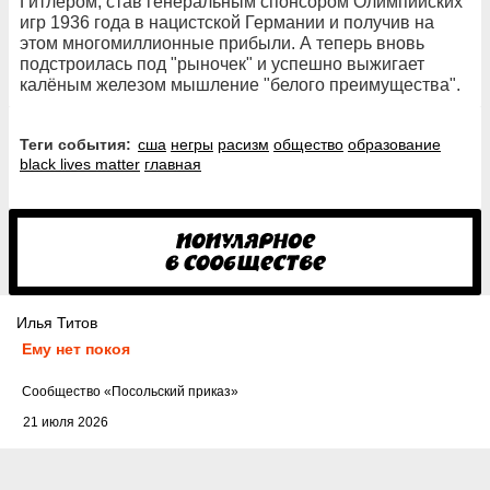
Гитлером, став генеральным спонсором Олимпийских
игр 1936 года в нацистской Германии и получив на
этом многомиллионные прибыли. А теперь вновь
подстроилась под "рыночек" и успешно выжигает
калёным железом мышление "белого преимущества".
Теги события:
сша
негры
расизм
общество
образование
black lives matter
главная
Илья Титов
Ему нет покоя
Cообщество
«Посольский приказ»
21 июля 2026