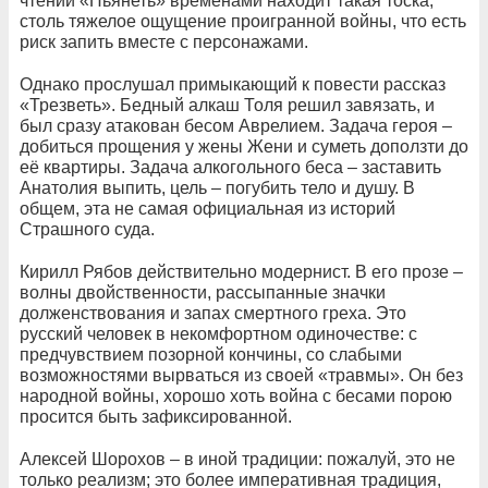
чтении «Пьянеть» временами находит такая тоска,
столь тяжелое ощущение проигранной войны, что есть
риск запить вместе с персонажами.
Однако прослушал примыкающий к повести рассказ
«Трезветь». Бедный алкаш Толя решил завязать, и
был сразу атакован бесом Аврелием. Задача героя –
добиться прощения у жены Жени и суметь доползти до
её квартиры. Задача алкогольного беса – заставить
Анатолия выпить, цель – погубить тело и душу. В
общем, эта не самая официальная из историй
Страшного суда.
Кирилл Рябов действительно модернист. В его прозе –
волны двойственности, рассыпанные значки
долженствования и запах смертного греха. Это
русский человек в некомфортном одиночестве: с
предчувствием позорной кончины, со слабыми
возможностями вырваться из своей «травмы». Он без
народной войны, хорошо хоть война с бесами порою
просится быть зафиксированной.
Алексей Шорохов – в иной традиции: пожалуй, это не
только реализм; это более императивная традиция,