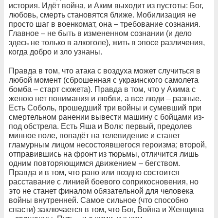
история. Идёт война, и Аким выходит из пустоты: Бог,
любовь, смерть становятся ближе. Мобилизация не
просто шаг в военкомат, она – требование сознания.
Главное – не быть в измененном сознании (и дело
здесь не только в алкоголе), жить в эпосе различения,
когда добро и зло узнаны.
Правда в том, что атака с воздуха может случиться в
любой момент (сброшенная с украинского самолета
бомба – старт сюжета). Правда в том, что у Акима с
женою нет понимания и любви, а все люди – разные.
Есть Соболь, прошедший три войны и сумевший при
смертельном ранении вывести машину с бойцами из-
под обстрела. Есть Яша и Волк: первый, предолев
минное поле, попадёт на телевидение и станет
гламурным лицом несостоявшегося героизма; второй,
отправившись на фронт из тюрьмы, отличится лишь
одним повторяющимся движением – бегством.
Правда и в том, что рано или поздно состоится
расставание с линией боевого соприкосновения, но
это не станет финалом обязательной для человека
войны внутренней. Самое сильное (что способно
спасти) заключается в том, что Бог, Война и Женщина