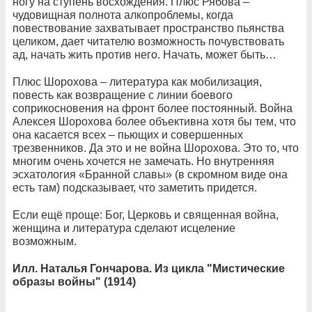
ногу на ступень восхождения. Плюс Рябова –
чудовищная полнота алкопроблемы, когда
повествование захватывает пространство пьянства
целиком, дает читателю возможность почувствовать
ад, начать жить против него. Начать, может быть…
Плюс Шорохова – литература как мобилизация,
повесть как возвращение с линии боевого
соприкосновения на фронт более постоянный. Война
Алексея Шорохова более объективна хотя бы тем, что
она касается всех – пьющих и совершенных
трезвенников. Да это и не война Шорохова. Это то, что
многим очень хочется не замечать. Но внутренняя
эсхатология «Бранной славы» (в скромном виде она
есть там) подсказывает, что заметить придется.
Если ещё проще: Бог, Церковь и священная война,
женщина и литература сделают исцеление
возможным.
Илл. Наталья Гончарова. Из цикла "Мистические
образы войны" (1914)