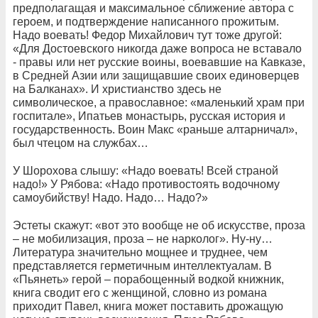
предполагащая и максимальное сближение автора с
героем, и подтверждение написанного прожитым.
Надо воевать! Федор Михайлович тут тоже другой:
«Для Достоевского никогда даже вопроса не вставало
- правы или нет русские воины, воевавшие на Кавказе,
в Средней Азии или защищавшие своих единоверцев
на Балканах». И христианство здесь не
символическое, а православное: «маленький храм при
госпитале», Ипатьев монастырь, русская история и
государственность. Воин Макс «раньше алтарничал»,
был чтецом на службах…
У Шорохова слышу: «Надо воевать! Всей страной
надо!» У Рябова: «Надо противостоять водочному
самоубийству! Надо. Надо… Надо?»
Эстеты скажут: «вот это вообще не об искусстве, проза
– не мобилизация, проза – не нарколог». Ну-ну…
Литература значительно мощнее и труднее, чем
представляется герметичным интеллектуалам. В
«Пьянеть» герой – порабощенный водкой книжник,
книга сводит его с женщиной, словно из романа
приходит Павел, книга может поставить дрожащую