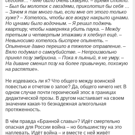
сегодня… - Мне было очень скверно. – Время стояло.
– Был бы молоток с гвоздями, приколотил бы себя …
– Зачем я так много пью, если мне от этого только
хуже? – Хотелось, чтобы все вокруг накрыло цунами.
Но цунами было водочным. – Я решил поджечь
квартиру, чтобы наверняка убить паука. – Между
третьим и четвертым этажами я хлебнул ещё. –
Невыносимо хотелось быстрее опьянеть. –
Опьянение давно перешло в тяжелое отравление. –
Вяло подумал о самоубийстве. – Непроизвольно
принял позу эмбриона. – Пока я пьяный, я не умру. –
На диване сменил позу на более привычную, похожую
на распятие
».
Не издеваюсь ли я? Что общего между воинской
повестью и отчетом о запое? Да, общего ничего нет. В
одном случае почти героический эпос в границах
дидактической прозы. В другом настаивает на своем
значении какая-то безнадежная алкогольная
протяженность.
В чём правда «Бранной славы»? Идёт смертельно
опасная для России война – но большинству на это
наплевать. Идёт война – и вместе с ней живёт