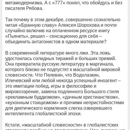
метамодернизма. А с «777» понял, что обойдусь и без
писателя Рябова.
Так почему в этом декабре, совершенно сознательно
читая «Бранную славу» Алексея Шорохова и почти
случайно включив на оплаченном ресурсе книгу
«Пьянеть», решил – сенсационно для себя –
объединить антагонистов в одном материале?
В современной литературе много лжи. Эта ложь
удостоилась солидных тиражей и больших премий.
Она превратила русскую литературу в маргинала,
которого близко не подпустят к масштабной мировой
словесности. Что Пелевин, что Водолазкин,
Иличевский или любой некогда успешный иноагент –
это имитации побед, игры в философию и
мировоззрение, замена подлинного Большого стиля
«рекламным буддизмом», «дачным христианством»,
«кухонным стоицизмом» и прочими непристойностями
для диетического кормления слегка озверевшего
интеллигента глобалистской эпохи.
Кстати, «масштабной словесности» в глобалистских