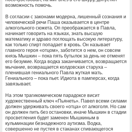
возможность помочь.
В согласии с законами модерна, лишенный сознания и
человеческой речи Паша оказывается в центре
алкогольного сюжета. Оп преображается в Павла,
начинает говорить на языках, знать высшую
математику и здраво поглощать высокую литературу,
как только спирт попадает в кровь. Он называет
главного героя «отцом», заботится о нем, он совсем
князь Мышкин – пока пять бутылок за день не отменят
его безумие. Когда водка заканчивается, возвращается
мычание, возвращается колдовская старуха –
пленившая гениального Павла жуткая мать.
Гениального – пока пьет. Идиота в памперсах, когда
завязывает.
На этом трагикомическом парадоксе висит
художественный ключ «Пьянеть». Павел всеми силами
должен удерживать своего «отца» от алкоголя. Но сам
он должен пить без остановки, иначе Мышкин в стадии
просветления будет заменен Мышкиным в
кульминации безнадежного аутизма. Водка,
совершенно не пустея в стаканах спивающегося