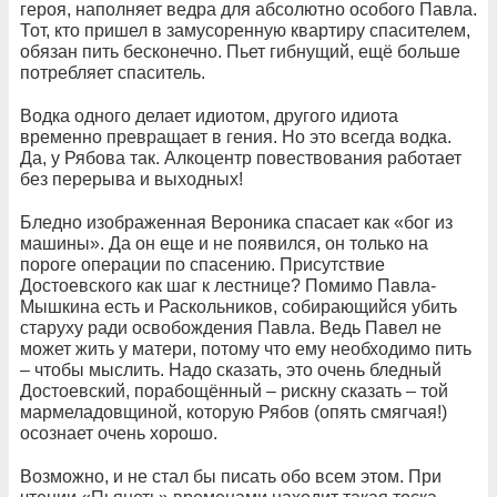
героя, наполняет ведра для абсолютно особого Павла.
Тот, кто пришел в замусоренную квартиру спасителем,
обязан пить бесконечно. Пьет гибнущий, ещё больше
потребляет спаситель.
Водка одного делает идиотом, другого идиота
временно превращает в гения. Но это всегда водка.
Да, у Рябова так. Алкоцентр повествования работает
без перерыва и выходных!
Бледно изображенная Вероника спасает как «бог из
машины». Да он еще и не появился, он только на
пороге операции по спасению. Присутствие
Достоевского как шаг к лестнице? Помимо Павла-
Мышкина есть и Раскольников, собирающийся убить
старуху ради освобождения Павла. Ведь Павел не
может жить у матери, потому что ему необходимо пить
– чтобы мыслить. Надо сказать, это очень бледный
Достоевский, порабощённый – рискну сказать – той
мармеладовщиной, которую Рябов (опять смягчая!)
осознает очень хорошо.
Возможно, и не стал бы писать обо всем этом. При