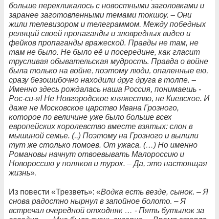
больше перекликалось с новостными заголовками и
заранее заготовленными темами токшоу. – Они
жили телевизором и телеграммом. Между победных
реляций своей пропаганды и зловредных видео и
фейков пропаганды вражеской. Правды не там, не
там не было. Не было её и посередине, как гласит
трусливая обывательская мудрость. Правда о войне
была только на войне, поэтому люди, опаленные ею,
сразу безошибочно находили друг друга в толпе. –
Именно здесь рождалась наша Россия, понимаешь -
Рос-си-я! Не Новгородское княжество, не Киевское. И
даже не Московское царство Ивана Грозного,
которое по величине уже было больше всех
европейских королевство вместе взятых: слон в
мышиной семье. (..) Поэтому на Грозного и вылили
тут же столько помоев. От ужаса. (…) Но именно
Романовы начнут отвоевывать Малороссию и
Новороссию у поляков и турок. – Да, это настоящая
жизнь
».
Из повести «Трезветь»: «
Водка есть везде, сынок. – Я
снова радостно нырнул в запойное болото. – Я
встречал очередной отходняк … - Пять бутылок за