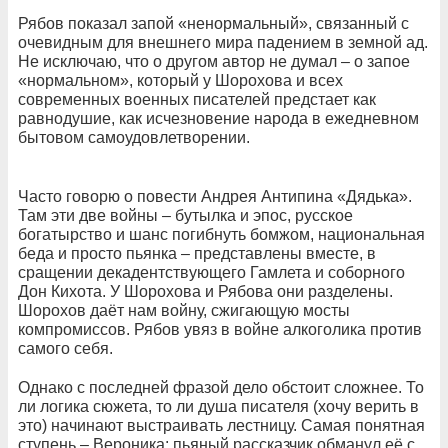
Рябов показал запой «ненормальный», связанный с
очевидным для внешнего мира падением в земной ад.
Не исключаю, что о другом автор не думал – о запое
«нормальном», который у Шорохова и всех
современных военных писателей предстает как
равнодушие, как исчезновение народа в ежедневном
бытовом самоудовлетворении.
Часто говорю о повести Андрея Антипина «Дядька».
Там эти две войны – бутылка и эпос, русское
богатырство и шанс погибнуть бомжом, национальная
беда и просто пьянка – представлены вместе, в
сращении декадентствующего Гамлета и соборного
Дон Кихота. У Шорохова и Рябова они разделены.
Шорохов даёт нам войну, сжигающую мосты
компромиссов. Рябов увяз в войне алкоголика против
самого себя.
Однако с последней фразой дело обстоит сложнее. То
ли логика сюжета, то ли душа писателя (хочу верить в
это) начинают выстраивать лестницу. Самая понятная
ступень – Вероника: пьяный рассказчик обманул её с