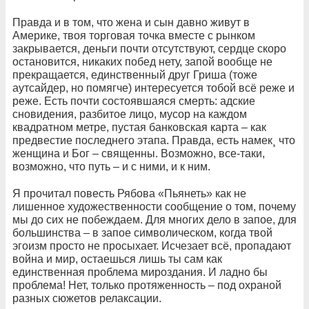
Правда и в том, что жена и сын давно живут в
Америке, твоя торговая точка вместе с рынком
закрывается, деньги почти отсутствуют, сердце скоро
остановится, никаких побед нету, запой вообще не
прекращается, единственный друг Гриша (тоже
аутсайдер, но помягче) интересуется тобой всё реже и
реже. Есть почти состоявшаяся смерть: адские
сновидения, разбитое лицо, мусор на каждом
квадратном метре, пустая банковская карта – как
предвестие последнего этапа. Правда, есть намек¸ что
женщина и Бог – священны. Возможно, все-таки,
возможно, что путь – и с ними, и к ним.
Я прочитал повесть Рябова «Пьянеть» как не
лишенное художественности сообщение о том, почему
мы до сих не побеждаем. Для многих дело в запое, для
большинства – в запое символическом, когда твой
эгоизм просто не просыхает. Исчезает всё, пропадают
война и мир, остаешься лишь ты сам как
единственная проблема мироздания. И ладно бы
проблема! Нет, только протяженность – под охраной
разных сюжетов релаксации.