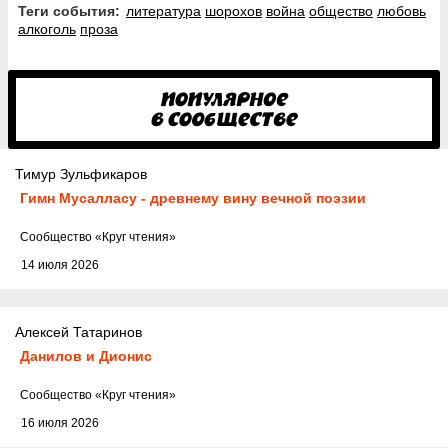
Теги события:
литература
шорохов
война
общество
любовь
алкоголь
проза
Тимур Зульфикаров
Гимн Мусалласу - древнему вину вечной поэзии
Cообщество
«Круг чтения»
14 июля 2026
Алексей Татаринов
Данилов и Дионис
Cообщество
«Круг чтения»
16 июля 2026