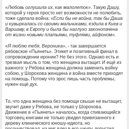
«Любовь оглушила их, как малолеток»
. Такую Дашу,
которой у героя просто нет возможности не полюбить,
тоже сделала война:
«Если бы не война, так бы Даша
и кувыркалась со своими мальчиками, ездила в Киев и
Варшаву, в Европу и была бы наглухо законопачена
от жизни новыми платьями, туфлями, айфоном».
«
Я люблю тебя, Вероника»
, - так завершается
рябовское «Пьянеть». Этикет и позитивный финал в
сопровождении иронии? Не без этого. Однако есть и
трезвая мысль о том, что женщина вытащит. И ещё из
важного: у Рябова женщина должна заменить войну
собою, у Шорохова женщина и война вместе приходят
на помощь. Потому что эрос лишь часть проблемы,
нужен ещё дух.
То, что одна женщина без помощи свыше не вытащит,
звучит даже у Рябова, не только у Шорохова.
Движение в «Пьянеть» началось, когда спивающийся
торговец книгами не только увидел привязанного к
дереву клинического юношу-идиота, но
посочувствовал, на миг влез в его шкуру, допустил