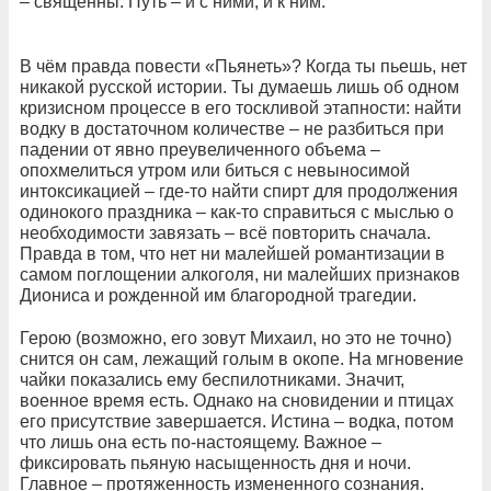
– священны. Путь – и с ними, и к ним.
В чём правда повести «Пьянеть»? Когда ты пьешь, нет
никакой русской истории. Ты думаешь лишь об одном
кризисном процессе в его тоскливой этапности: найти
водку в достаточном количестве – не разбиться при
падении от явно преувеличенного объема –
опохмелиться утром или биться с невыносимой
интоксикацией – где-то найти спирт для продолжения
одинокого праздника – как-то справиться с мыслью о
необходимости завязать – всё повторить сначала.
Правда в том, что нет ни малейшей романтизации в
самом поглощении алкоголя, ни малейших признаков
Диониса и рожденной им благородной трагедии.
Герою (возможно, его зовут Михаил, но это не точно)
снится он сам, лежащий голым в окопе. На мгновение
чайки показались ему беспилотниками. Значит,
военное время есть. Однако на сновидении и птицах
его присутствие завершается. Истина – водка, потом
что лишь она есть по-настоящему. Важное –
фиксировать пьяную насыщенность дня и ночи.
Главное – протяженность измененного сознания.