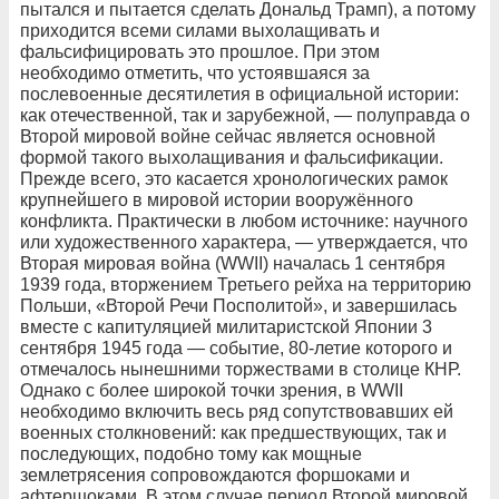
пытался и пытается сделать Дональд Трамп), а потому
приходится всеми силами выхолащивать и
фальсифицировать это прошлое. При этом
необходимо отметить, что устоявшаяся за
послевоенные десятилетия в официальной истории:
как отечественной, так и зарубежной, — полуправда о
Второй мировой войне сейчас является основной
формой такого выхолащивания и фальсификации.
Прежде всего, это касается хронологических рамок
крупнейшего в мировой истории вооружённого
конфликта. Практически в любом источнике: научного
или художественного характера, — утверждается, что
Вторая мировая война (WWII) началась 1 сентября
1939 года, вторжением Третьего рейха на территорию
Польши, «Второй Речи Посполитой», и завершилась
вместе с капитуляцией милитаристской Японии 3
сентября 1945 года — событие, 80-летие которого и
отмечалось нынешними торжествами в столице КНР.
Однако с более широкой точки зрения, в WWII
необходимо включить весь ряд сопутствовавших ей
военных столкновений: как предшествующих, так и
последующих, подобно тому как мощные
землетрясения сопровождаются форшоками и
афтершоками. В этом случае период Второй мировой