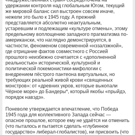
удержании контроля над глобальным Югом, текущий
же мировой баланс сил выстроен совсем иначе,
нежели это было к 1945 году. А прежний
представляется абсолютно неактуальным,
устаревшим и подлежащим «культуре отмены», этому
предельному воплощению западного прагматизма по-
американски, что наглядно демонстрируется, в
частности, феноменом современной «нэзалэжной»,
где отрицание фактов совместного с Россией
прошлого неизбежно сочетается с «дополненной
реальностью» исторической, культурной и
политической покемонистики-мифологии с
внедрением пёстрого пантеона виртуальных, но
требующих реальной живой крови «священных
монстров»: от «древних укров, которые выкопали
Чёрное море» до Бандеры*, который якобы «прыйдэ,
порядок навэдэ».
Поневоле утверждается впечатление, что Победа
1945 года для коллективного Запада сейчас —
опасное прошлое, которое ему не удаётся ни отменить
(что пыталось и пытается сделать «глубинное
государство» либерал-глобалистов), ни присвоить (что