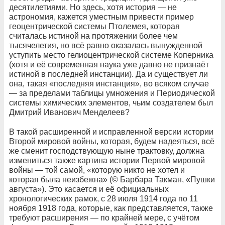
десятилетиями. Но здесь, хотя история — не
астрономия, кажется уместным привести пример
геоцентрической системы Птолемея, которая
считалась истиной на протяжении более чем
тысячелетия, но всё равно оказалась вынужденной
уступить место гелиоцентрической системе Коперника
(хотя и её современная наука уже давно не признаёт
истиной в последней инстанции). Да и существует ли
она, такая «последняя инстанция», во всяком случае
— за пределами таблицы умножения и Периодической
системы химических элементов, чьим создателем был
Дмитрий Иванович Менделеев?
В такой расширенной и исправленной версии истории
Второй мировой войны, которая, будем надеяться, всё
же сменит господствующую ныне трактовку, должна
измениться также картина истории Первой мировой
войны — той самой, «которую никто не хотел и
которая была неизбежна» (© Барбара Такман, «Пушки
августа»). Это касается и её официальных
хронологических рамок, с 28 июля 1914 года по 11
ноября 1918 года, которые, как представляется, также
требуют расширения — по крайней мере, с учётом