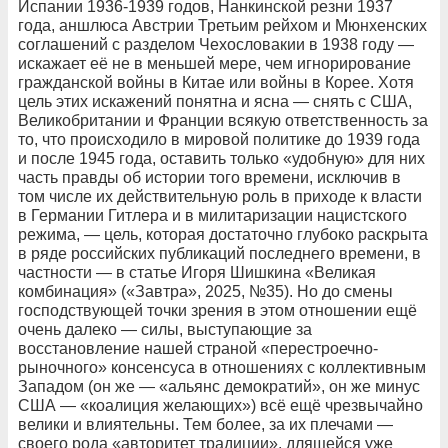
Испании 1936-1939 годов, Нанкинской резни 1937
года, аншлюса Австрии Третьим рейхом и Мюнхенских
соглашений с разделом Чехословакии в 1938 году —
искажает её не в меньшей мере, чем игнорирование
гражданской войны в Китае или войны в Корее. Хотя
цель этих искажений понятна и ясна — снять с США,
Великобритании и Франции всякую ответственность за
то, что происходило в мировой политике до 1939 года
и после 1945 года, оставить только «удобную» для них
часть правды об истории того времени, исключив в
том числе их действительную роль в приходе к власти
в Германии Гитлера и в милитаризации нацистского
режима, — цель, которая достаточно глубоко раскрыта
в ряде российских публикаций последнего времени, в
частности — в статье Игоря Шишкина «Великая
комбинация» («Завтра», 2025, №35). Но до смены
господствующей точки зрения в этом отношении ещё
очень далеко — силы, выступающие за
восстановление нашей страной «перестроечно-
рыночного» консенсуса в отношениях с коллективным
Западом (он же — «альянс демократий», он же минус
США — «коалиция желающих») всё ещё чрезвычайно
велики и влиятельны. Тем более, за их плечами —
своего рода «авторитет традиции», длящейся уже