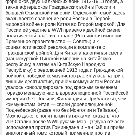
форшоков двух Балканских войн 1912-1913 годов, а
также афтершоков Гражданских войн в России и
бывшей Османской империи. Отдельной темой здесь
оказывается сравнение роли России в Первой
мировой войне и роли Китая во Второй мировой. Для
России её участие в WWI привело к двойной смене
политической власти в стране (Российская империя —
Временное правительство — Советы) и к
социалистической революции в комплекте с
Гражданской войной. Для Китая аналогичная смена
(маньчжурской Цинской империи на Китайскую
республику, а затем на Китайскую Народную
Республику) с революцией 1913 года и Гражданской
войной с победой коммунистов растянулась на три с
лишним десятилетия, причём коммунистам России
удалось консолидировать под красным знаменем
гораздо меньшую часть дореволюционной Российской
империи (без Польши, Финляндии и Прибалтики), чем
коммунистам Китая — своей дореволюционной
Поднебесной (разве что без Монголии и Тайваня),
Можно даже, с понятными натяжками, сказать, что
И.В.Сталин после WWII руками Мао Цзэдуна отчасти
использовал против Гоминьдана и Чан Кайши приём,
аналогичный тому, который применили против