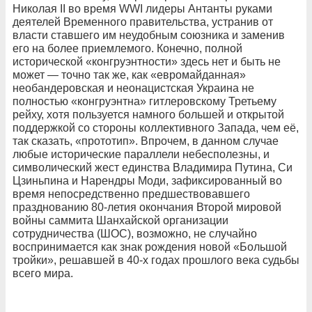
Николая II во время WWI лидеры Антанты руками
деятелей Временного правительства, устранив от
власти ставшего им неудобным союзника и заменив
его на более приемлемого. Конечно, полной
исторической «конгруэнтности» здесь нет и быть не
может — точно так же, как «евромайданная»
необандеровская и неонацистская Украина не
полностью «конгруэнтна» гитлеровскому Третьему
рейху, хотя пользуется намного большей и открытой
поддержкой со стороны коллективного Запада, чем её,
так сказать, «прототип». Впрочем, в данном случае
любые исторические параллели небесполезны, и
символический жест единства Владимира Путина, Си
Цзиньпина и Нарендры Моди, зафиксированный во
время непосредственно предшествовавшего
празднованию 80-летия окончания Второй мировой
войны саммита Шанхайской организации
сотрудничества (ШОС), возможно, не случайно
воспринимается как знак рождения новой «Большой
тройки», решавшей в 40-х годах прошлого века судьбы
всего мира.