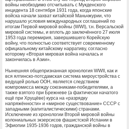
войны необходимо отсчитывать с Мукденского
инцидента 18 сентября 1931 года, когда японские
войска начали захват китайской Маньчжурии, что
нарушало условия международных соглашений по
итогам Первой мировой войны (WWI), т.н. Версальской
мировой системы, и вплоть до заключённого 27 июля
1953 года перемирия, завершившего Корейскую
войну, что полностью соответствует современному
официальному китайскому нарративу, согласно
которому «Вторая мировая война началась и
закончилась в Азии».
Нынешняя общепризнанная хронология WWII, как и
вся ялтинско-потсдамская система мироустройства с
ведущей ролью ООН, является следствием
компромисса между союзниками-победителями, а
также взятого при Брежневе (а фактически начатого
ещё при Хрущёве) курса на «разрядку
напряжённости» и «мирное существование» СССР с
западными (капиталистическими) странами.
Исключение из хронологии Второй мировой войны
колониальных экзерсисов фашистской Испании в
Эфиопии 1935-1936 годов, гражданской войны в