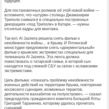
будущее.
Для постановочных роликов об этой новой войне —
вспомните, что «штурм» столицы Джамахирии
Триполи снимался в специально построенных
декорациях «под Триполи» в Катаре, — нужны
отснятые кадры для монтажа.
Так вот, Al Jazeera решила снять фильм о
неизбежности войны… в Крыму. И Ялтинской
киностудии предложили снять «документальный»
фильм о крымских экстремистах специально для
телеканала Al Jazeera. Эта лента должна
повествовать о татарской семье, в которой сын
находится под слежкой СБУ за связи с исламскими
экстремистами.
Цель фильма: «показать проблему неизбежности
военных действий на территории Крыма, повторение
косовского сценария, возможных терактов,
деятельности ваххабитов на полуострове», — сказал
председатель гражданского комитета Большой Ялты
Григорий Тараненко, которому удалось прочитать
сценарий.