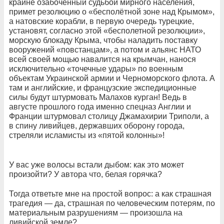
крайне озабоченный судьбой мирного населения,
примет резолюцию о «бесполётной зоне над Крымом»,
а натовские корабли, в первую очередь турецкие,
установят, согласно этой «бесполетной резолюции»,
морскую блокаду Крыма, чтобы наладить поставку
вооружений «повстанцам», а потом и альянс НАТО
всей своей мощью навалится на крымчан, нанося
исключительно «точечные удары» по военным
объектам Украинской армии и Черноморского флота. А
там и английские, и французские экспедиционные
силы будут штурмовать Малахов курган! Ведь в
августе прошлого года именно спецназ Англии и
Франции штурмовал столицу Джамахирии Триполи, а
в спину ливийцев, державших оборону города,
стреляли исламисты из «пятой колонны»!
У вас уже волосы встали дыбом: как это может
произойти? У автора что, белая горячка?
Тогда ответьте мне на простой вопрос: а как страшная
трагедия — да, страшная по человеческим потерям, по
материальным разрушениям — произошла на
ливийской земле?