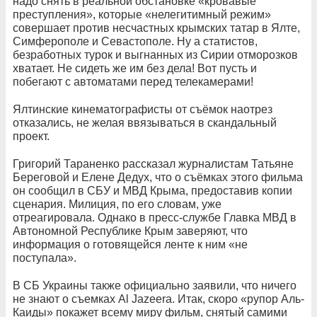
надо снять в реальной обстановке «кровавые
преступления», которые «нелегитимный режим»
совершает против несчастных крымских татар в Ялте,
Симферополе и Севастополе. Ну а статистов,
безработных турок и выгнанных из Сирии отморозков
хватает. Не сидеть же им без дела! Вот пусть и
побегают с автоматами перед телекамерами!
Ялтинские кинематографисты от съёмок наотрез
отказались, не желая ввязываться в скандальный
проект.
Григорий Тараненко рассказал журналистам Татьяне
Береговой и Елене Дедух, что о съёмках этого фильма
он сообщил в СБУ и МВД Крыма, предоставив копии
сценария. Милиция, по его словам, уже
отреагировала. Однако в пресс-службе Главка МВД в
Автономной Республике Крым заверяют, что
информация о готовящейся ленте к ним «не
поступала».
В СБ Украины также официально заявили, что ничего
не знают о съемках Al Jazeera. Итак, скоро «рупор Аль-
Каиды» покажет всему миру фильм, снятый самими