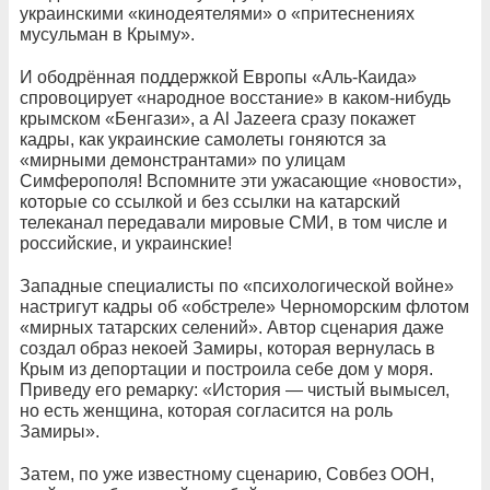
украинскими «кинодеятелями» о «притеснениях
мусульман в Крыму».
И ободрённая поддержкой Европы «Аль-Каида»
спровоцирует «народное восстание» в каком-нибудь
крымском «Бенгази», а Al Jazeera сразу покажет
кадры, как украинские самолеты гоняются за
«мирными демонстрантами» по улицам
Симферополя! Вспомните эти ужасающие «новости»,
которые со ссылкой и без ссылки на катарский
телеканал передавали мировые СМИ, в том числе и
российские, и украинские!
Западные специалисты по «психологической войне»
настригут кадры об «обстреле» Черноморским флотом
«мирных татарских селений». Автор сценария даже
создал образ некоей Замиры, которая вернулась в
Крым из депортации и построила себе дом у моря.
Приведу его ремарку: «История — чистый вымысел,
но есть женщина, которая согласится на роль
Замиры».
Затем, по уже известному сценарию, Совбез ООН,