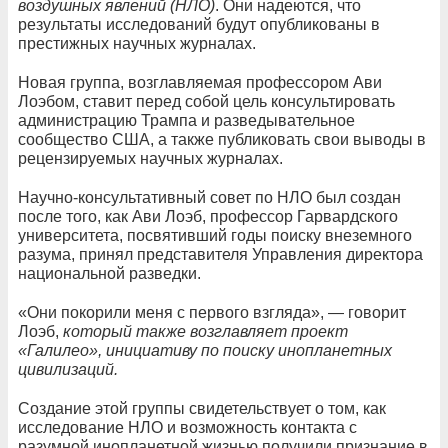
воздушных явлений (НЛО)
. Они надеются, что
результаты исследований будут опубликованы в
престижных научных журналах.
Новая группа, возглавляемая профессором Ави
Лоэбом, ставит перед собой цель консультировать
администрацию Трампа и разведывательное
сообщество США, а также публиковать свои выводы в
рецензируемых научных журналах.
Научно-консультативный совет по НЛО был создан
после того, как Ави Лоэб, профессор Гарвардского
университета, посвятивший годы поиску внеземного
разума, принял представителя Управления директора
национальной разведки.
«Они покорили меня с первого взгляда», — говорит
Лоэб,
который также возглавляет проект
«Галилео», инициативу по поиску инопланетных
цивилизаций.
Создание этой группы свидетельствует о том, как
исследование НЛО и возможность контакта с
разумной инопланетной жизнью получили признание в