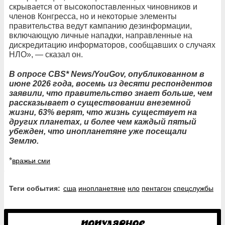
скрывается от высокопоставленных чиновников и
членов Конгресса, но и некоторые элементы
правительства ведут кампанию дезинформации,
включающую личные нападки, направленные на
дискредитацию информаторов, сообщавших о случаях
НЛО», — сказал он.
В опросе CBS* News/YouGov, опубликованном в
июне 2026 года, восемь из десяти респондентов
заявили, что правительство знает больше, чем
рассказывает о существовании внеземной
жизни, 63% верят, что жизнь существует на
других планетах, и более чем каждый пятый
убежден, что инопланетяне уже посещали
Землю.
*
вражьи сми
Теги события:
сша
инопланетяне
нло
пентагон
спецслужбы