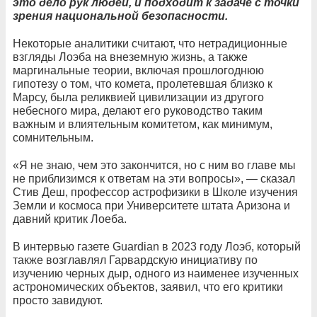
это дело рук людей, и подходит к задаче с точки
зрения национальной безопасности.
Некоторые аналитики считают, что нетрадиционные
взгляды Лоэба на внеземную жизнь, а также
маргинальные теории, включая прошлогоднюю
гипотезу о том, что комета, пролетевшая близко к
Марсу, была реликвией цивилизации из другого
небесного мира, делают его руководство таким
важным и влиятельным комитетом, как минимум,
сомнительным.
«Я не знаю, чем это закончится, но с ним во главе мы
не приблизимся к ответам на эти вопросы», — сказал
Стив Деш, профессор астрофизики в Школе изучения
Земли и космоса при Университете штата Аризона и
давний критик Лоеба.
В интервью газете Guardian в 2023 году Лоэб, который
также возглавлял Гарвардскую инициативу по
изучению черных дыр, одного из наименее изученных
астрономических объектов, заявил, что его критики
просто завидуют.