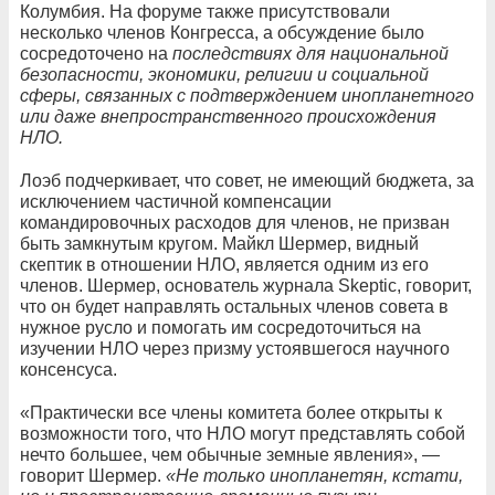
Колумбия. На форуме также присутствовали
несколько членов Конгресса, а обсуждение было
сосредоточено на
последствиях для национальной
безопасности, экономики, религии и социальной
сферы, связанных с подтверждением инопланетного
или даже внепространственного происхождения
НЛО.
Лоэб подчеркивает, что совет, не имеющий бюджета, за
исключением частичной компенсации
командировочных расходов для членов, не призван
быть замкнутым кругом. Майкл Шермер, видный
скептик в отношении НЛО, является одним из его
членов. Шермер, основатель журнала Skeptic, говорит,
что он будет направлять остальных членов совета в
нужное русло и помогать им сосредоточиться на
изучении НЛО через призму устоявшегося научного
консенсуса.
«Практически все члены комитета более открыты к
возможности того, что НЛО могут представлять собой
нечто большее, чем обычные земные явления», —
говорит Шермер.
«Не только инопланетян, кстати,