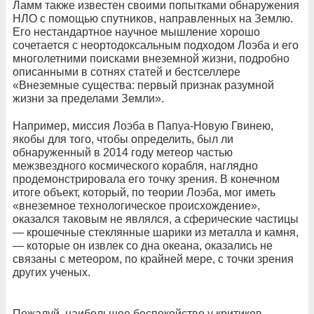
Ламм также известен своими попытками обнаружения
НЛО с помощью спутников, направленных на Землю.
Его нестандартное научное мышление хорошо
сочетается с неортодоксальным подходом Лоэба и его
многолетними поисками внеземной жизни, подробно
описанными в сотнях статей и бестселлере
«Внеземные существа: первый признак разумной
жизни за пределами Земли».
Например, миссия Лоэба в Папуа-Новую Гвинею,
якобы для того, чтобы определить, был ли
обнаруженный в 2014 году метеор частью
межзвездного космического корабля, наглядно
продемонстрировала его точку зрения. В конечном
итоге объект, который, по теории Лоэба, мог иметь
«внеземное технологическое происхождение»,
оказался таковым не являлся, а сферические частицы
— крошечные стеклянные шарики из металла и камня,
— которые он извлек со дна океана, оказались не
связаны с метеором, по крайней мере, с точки зрения
других ученых.
Пожалуй, наибольшее беспокойство у критиков