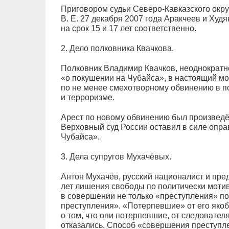
Приговором судьи Северо-Кавказского окр
В. Е. 27 декабря 2007 года Аракчеев и Ху
на срок 15 и 17 лет соответственно.
2. Дело полковника Квачкова.
Полковник Владимир Квачков, неоднократн
«о покушении на Чубайса», в настоящий мо
по не менее смехотворному обвинению в п
и терроризме.
Арест по новому обвинению был произведён
Верховный суд России оставил в силе опра
Чубайса».
3. Дела супругов Мухачёвых.
Антон Мухачёв, русский националист и пре
лет лишения свободы по политически мот
в совершении не только «преступления» по 
преступления». «Потерпевшие» от его яко
о том, что они потерпевшие, от следователя
отказались. Способ «совершения преступле