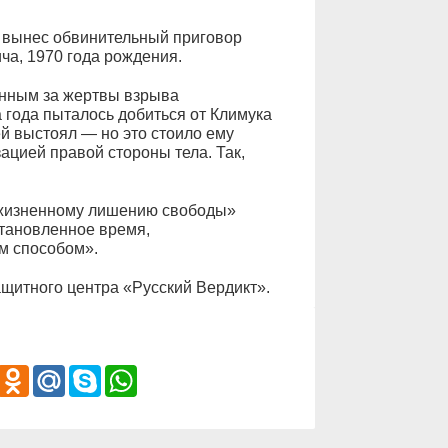
д вынес обвинительный приговор
ча, 1970 года рождения.
нным за жертвы взрыва
 года пыталось добиться от Климука
ей выстоял — но это стоило ему
ацией правой стороны тела. Так,
ожизненному лишению свободы»
становленное время,
м способом».
щитного центра «Русский Вердикт».
iber
Odnoklassniki
Mail.Ru
Skype
WhatsApp