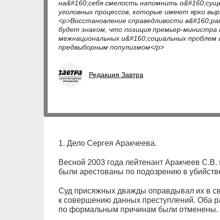
на&#160;себя смелость напомнить о&#160;сущ
уголовных процессов, которые имеют ярко выр
<p>Восстановление справедливости в&#160;рам
будет знаком, что позиция премьер-министра
межнациональных и&#160;социальных проблем 
предвыборным популизмом</p>
Редакция Завтра
1. Дело Сергея Аракчеева.
Весной 2003 года лейтенант Аракчеев С.В. 
были арестованы по подозрению в убийстве
Суд присяжных дважды оправдывал их в св
к совершению данных преступлений. Оба р
по формальным причинам были отменены.