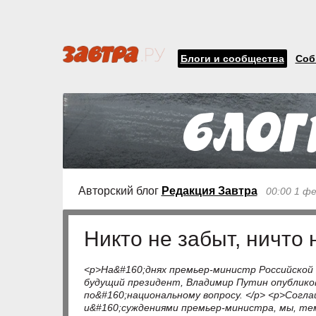
Блоги и сообщества
Соб
Авторский блог
Редакция Завтра
00:00 1 ф
Никто не забыт, ничто 
<p>На&#160;днях премьер-министр Российской 
будущий президент, Владимир Путин опублик
по&#160;национальному вопросу. </p> <p>Согл
и&#160;суждениями премьер-министра, мы, те