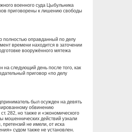
ужного военного суда Цыбульника
дяков приговорены к лишению свободы
о полностью оправданный по делу
мент времени находится в заточении
одготовке вооружённого мятежа
 на следующий день после того, как
вдательный приговор «по делу
дприниматель был осужден на девять
ивированному обвинению
ст. 282, но также и «экономического
бы мошеннических действий узнали
, претензий не имели, от иска
ния» судом также не установлен.