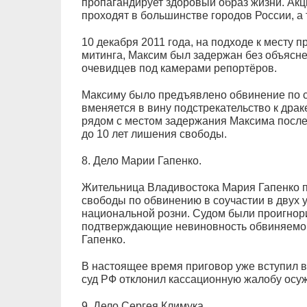
пропагандирует здоровый образ жизни. Акц
проходят в большинстве городов России, а
10 декабря 2011 года, на подходе к месту
митинга, Максим был задержан без объясне
очевидцев под камерами репортёров.
Максиму было предъявлено обвинение по ст.с
вменяется в вину подстрекательство к дра
рядом с местом задержания Максима после 
до 10 лет лишения свободы.
8. Дело Марии Гапенко.
Жительница Владивостока Мария Гапенко п
свободы по обвинению в соучастии в двух 
национальной розни. Судом были проигнор
подтверждающие невиновность обвиняемой
Гапенко.
В настоящее время приговор уже вступил в 
суд РФ отклонил кассационную жалобу осуж
9. Дело Сергея Климука.