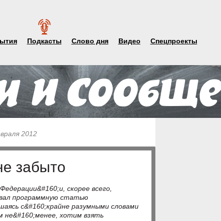
ытия
Подкасты
Слово дня
Видео
Спецпроекты
евраля 2012
не забыто
Федерации&#160;и, скорее всего,
овал программную статью
ашаясь с&#160;крайне разумными словами
м не&#160;менее, хотим взять