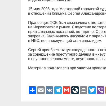
15 мая 2008 года Московский городской су
в отношении Климука Сергея Александрови
Прапорщик ФСБ был «назначен» ответстве
на Черкизовском рынке. Следствие полтора
признательных показаний, но тщетно. Серг
здоровья. Закончилось инсультом с парализ
в ИВС, военнослужащий стал инвалидом.
Сергей приобрел статус «осужденного к п
за совершение преступного деяния в «неу
в неустановленном месте, неустановленны
Материал подготовлен при участии правоза
Ресурс
Email
VK
Telegram
Gmail
LiveJournal
Print
Twitter
V