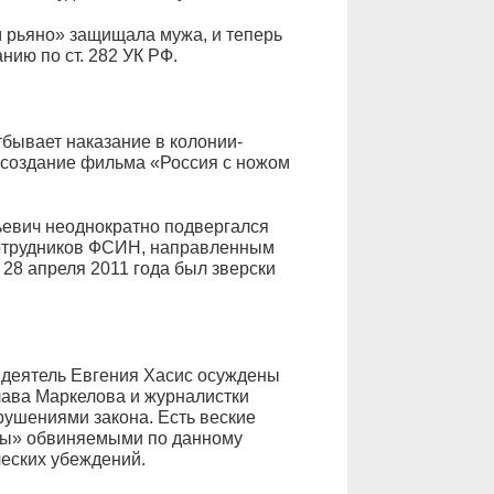
м рьяно» защищала мужа, и теперь
ию по ст. 282 УК РФ.
тбывает наказание в колонии-
 создание фильма «Россия с ножом
ьевич неоднократно подвергался
отрудников ФСИН, направленным
 28 апреля 2011 года был зверски
 деятель Евгения Хасис осуждены
лава Маркелова и журналистки
ушениями закона. Есть веские
ены» обвиняемыми по данному
ческих убеждений.