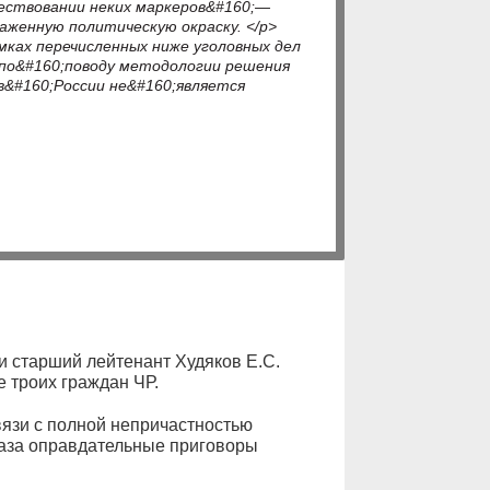
ествовании неких маркеров&#160;—
аженную политическую окраску. </p>
ках перечисленных ниже уголовных дел
 по&#160;поводу методологии решения
в&#160;России не&#160;является
и старший лейтенант Худяков Е.С.
 троих граждан ЧР.
язи с полной непричастностью
аза оправдательные приговоры