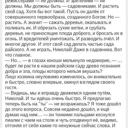
режиссёрами — не должны. И зрителями — не
должны. Мы должны быть — садовниками. И растить
свой сад. Хотя бы вот такой. Пусть он далёк от
совершенного первообраза, созданного Богом. Но —
растить. А значит — сажать деревья, окапывать и
поливать их. И обрезать сухие ветви, и срубать
деревья, не приносящие плода доброго, и бросать их в
огонь. И вредителей уничтожать. И разводить пчёл. И
многое другое. И этот свой сад делать частью сада
райского. А не играть, Николай! Даже в садовника. Вот
что главное.
— Но… — в глазах юноши мелькнуло недоверие, — …
будет ли расти в нашем райском саду древо познания
добра и зла, плоды которого нельзя вкушать?
Лицо хозяина неуловимо изменилось, он внимательно
и быстро, словно впервые, окинул взглядом своего
гостя.
— Видишь, мы и вправду движемся одним путём,
Николай. И ты идёшь очень быстро. Я предлагаю
теперь быть на "ты" — не возражаешь? Я тоже дошёл
до этого вопроса. Совсем недавно дошёл, и ещё
думаю над ним… — он тонкими пальцами коснулся
пиалки с чаем на столе и чуть отодвинул её, видимо,
отгоняя от себя какие-то ненужные сейчас слова. И