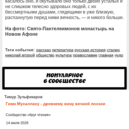
касалось оно, и окутывало оно только двоих усталых и
не слишком телесно здоровых людей, с их
бессмертными душами, глядящими в уже близкую,
распахнутую перед ними вечность, — и никого больше.
На фото: Свято-Пантелеимонов монастырь на
Новом Афоне
Теги события:
рассказ
литература
русская история
сталин
николай второй
общество
культура
православие
главная
чудо
Тимур Зульфикаров
Гимн Мусалласу - древнему вину вечной поэзии
Cообщество
«Круг чтения»
14 июля 2026