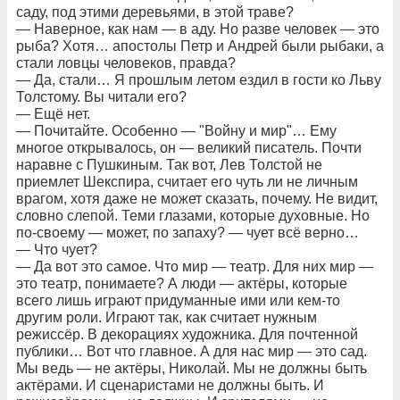
саду, под этими деревьями, в этой траве?
— Наверное, как нам — в аду. Но разве человек — это
рыба? Хотя… апостолы Петр и Андрей были рыбаки, а
стали ловцы человеков, правда?
— Да, стали… Я прошлым летом ездил в гости ко Льву
Толстому. Вы читали его?
— Ещё нет.
— Почитайте. Особенно — "Войну и мир"… Ему
многое открывалось, он — великий писатель. Почти
наравне с Пушкиным. Так вот, Лев Толстой не
приемлет Шекспира, считает его чуть ли не личным
врагом, хотя даже не может сказать, почему. Не видит,
словно слепой. Теми глазами, которые духовные. Но
по-своему — может, по запаху? — чует всё верно…
— Что чует?
— Да вот это самое. Что мир — театр. Для них мир —
это театр, понимаете? А люди — актёры, которые
всего лишь играют придуманные ими или кем-то
другим роли. Играют так, как считает нужным
режиссёр. В декорациях художника. Для почтенной
публики… Вот что главное. А для нас мир — это сад.
Мы ведь — не актёры, Николай. Мы не должны быть
актёрами. И сценаристами не должны быть. И