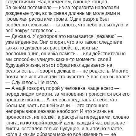
следствиями. Над временем, в конце концов.
За окном потемнело — из-за горизонта наползали
дождевые тучи, вспыхивая длинными молниями и
громыхая раскатами грома. Один разряд был
особенно сильным — казалось, что небо вспыхнуло, и
всё вокруг сотряслось…
— Дежавю. У докторов это называется "дежавю" —
уже виденное. Они спорят, что это такое: следствие
каких-то душевных расстройств, ложные
воспоминания, ошибка памяти — или действительно
мы способны увидеть какие-то моменты своей
будущей жизни, и этот образ накладывается на
реальность… Говорят, дежавю — не редкость. Многие,
почти все испытывали это чувство. У вас оно бывало?
— Случалось. Нечасто.
— А ещё говорят, порой у человека, чаще всего —
перед лицом смерти, за мгновения проносится вся его
прошлая жизнь… А теперь представьте себе, что
большая часть вашей жизни — это сплошное,
непрерывное дежавю наоборот. И что жизнь не
проносится, не ползёт, а раскрыта перед вами, словно
книга, из которой каждый день, каждый час вырывает
листы, оставляя только будущее, и вы точно знаете,
когда и каким образом можно всё изменить — не