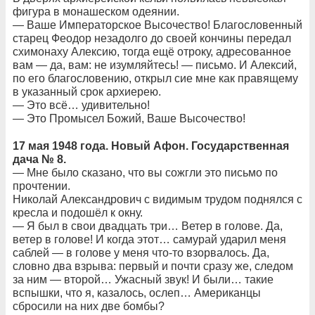
фигура в монашеском одеянии.
— Ваше Императорское Высочество! Благословенный
старец Феодор незадолго до своей кончины передал
схимонаху Алексию, тогда ещё отроку, адресованное
вам — да, вам: не изумляйтесь! — письмо. И Алексий,
по его благословению, открыл сие мне как правящему
в указанный срок архиерею.
— Это всё… удивительно!
— Это Промысел Божий, Ваше Высочество!
17 мая 1948 года. Новый Афон. Государственная
дача № 8.
— Мне было сказано, что вы сожгли это письмо по
прочтении.
Николай Александрович с видимым трудом поднялся с
кресла и подошёл к окну.
— Я был в свои двадцать три… Ветер в голове. Да,
ветер в голове! И когда этот… самурай ударил меня
саблей — в голове у меня что-то взорвалось. Да,
словно два взрыва: первый и почти сразу же, следом
за ним — второй… Ужасный звук! И были… такие
вспышки, что я, казалось, ослеп… Американцы
сбросили на них две бомбы?