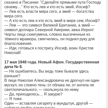
сказано в Писании: "Сделайте прямыми пути Господу
своему…" Кто есть лев и кто есть змий, Иосиф?
— Лев есть власти мира сего, а змий — богатства
мира сего.
— А кто есть лев и кто есть змий в мире сем, Иосиф?
— Лев — это символ Великой Британии, а змий —
символ доллара Северной Америки, авва Иерон!
Черты лица схиигумена, словно высеченные из
тёмного мрамора, смягчились, он поднял руку для
благословения.
— Иди, готовься к постригу, Иосиф, воин Христов
Николай!
17 мая 1948 года. Новый Афон. Государственная
дача № 8.
— Не ошибаетесь. Вы ведь тоже бывали здесь
раньше?
В лице Николая Александровича не дрогнул ни один
мускул, но словно тень: от облака ли, от ангела ли
светлопечального, — скользнула по нему.
— Да, приходилось… Я закурю?
— Я тоже.
Один — вставляя сигарету в мундштук, другой —
набивая трубку, взяли паузу…