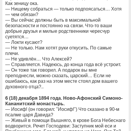
Как зеницу ока.
— Нищему собраться — только подпоясаться… Хотя
— чем обязан?
— Вы сейчас должны быть в максимальной
безопасности и постоянно на связи. Что-то ваши
добрые друзья и милые родственники чересчур
суетятся…
— Локти кусают?
— Не только. Нам хотят руки откусить. По самые
плечи.
— Не удивлён… Что Алексей?
— Справляется. Надеюсь, до конца года всё устроит.
— Он тоже так говорил. А подарок вы мне
преподнесли, можно сказать, царский… Если не
ошибаюсь, как раз на этом месте стоял дом вашего
духовного отца?..
6 (18) декабря 1894 года. Ново-Афонский Симоно-
Кананитский монастырь.
— Иосиф! (он говорил: "Иосиф!") Что сказано в 90-м
псалме царя Давида?
— Живый в помощи Вышняго, в крове Бога Небеснаго
водворится. Речет Господеви: Заступник мой еси и