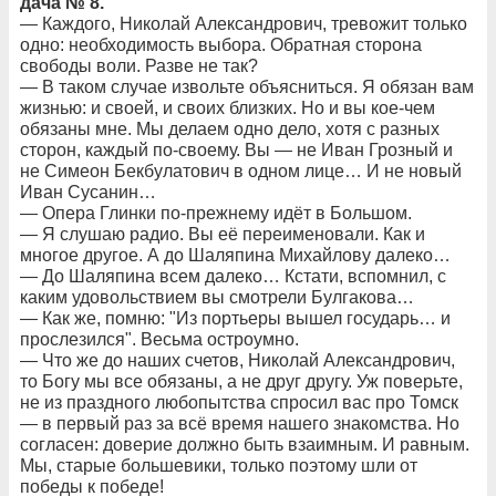
дача № 8.
— Каждого, Николай Александрович, тревожит только
одно: необходимость выбора. Обратная сторона
свободы воли. Разве не так?
— В таком случае извольте объясниться. Я обязан вам
жизнью: и своей, и своих близких. Но и вы кое-чем
обязаны мне. Мы делаем одно дело, хотя с разных
сторон, каждый по-своему. Вы — не Иван Грозный и
не Симеон Бекбулатович в одном лице… И не новый
Иван Сусанин…
— Опера Глинки по-прежнему идёт в Большом.
— Я слушаю радио. Вы её переименовали. Как и
многое другое. А до Шаляпина Михайлову далеко…
— До Шаляпина всем далеко… Кстати, вспомнил, с
каким удовольствием вы смотрели Булгакова…
— Как же, помню: "Из портьеры вышел государь… и
прослезился". Весьма остроумно.
— Что же до наших счетов, Николай Александрович,
то Богу мы все обязаны, а не друг другу. Уж поверьте,
не из праздного любопытства спросил вас про Томск
— в первый раз за всё время нашего знакомства. Но
согласен: доверие должно быть взаимным. И равным.
Мы, старые большевики, только поэтому шли от
победы к победе!