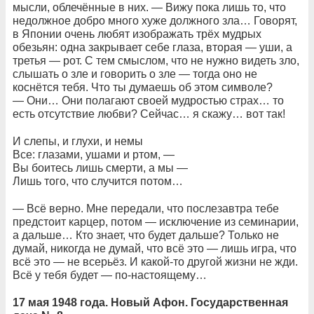
мысли, облечённые в них. — Вижу пока лишь то, что
недолжное добро много хуже должного зла… Говорят,
в Японии очень любят изображать трёх мудрых
обезьян: одна закрывает себе глаза, вторая — уши, а
третья — рот. С тем смыслом, что не нужно видеть зло,
слышать о зле и говорить о зле — тогда оно не
коснётся тебя. Что ты думаешь об этом символе?
— Они… Они полагают своей мудростью страх… то
есть отсутствие любви? Сейчас… я скажу… вот так!
И слепы, и глухи, и немы
Все: глазами, ушами и ртом, —
Вы боитесь лишь смерти, а мы —
Лишь того, что случится потом…
— Всё верно. Мне передали, что послезавтра тебе
предстоит карцер, потом — исключение из семинарии,
а дальше… Кто знает, что будет дальше? Только не
думай, никогда не думай, что всё это — лишь игра, что
всё это — не всерьёз. И какой-то другой жизни не жди.
Всё у тебя будет — по-настоящему…
17 мая 1948 года. Новый Афон. Государственная