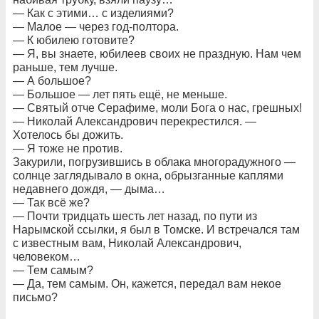
— Как с этими… с изделиями?
— Малое — через год-полтора.
— К юбилею готовите?
— Я, вы знаете, юбилеев своих не праздную. Нам чем
раньше, тем лучше.
— А большое?
— Большое — лет пять ещё, не меньше.
— Святый отче Серафиме, моли Бога о нас, грешных!
— Николай Александрович перекрестился. —
Хотелось бы дожить.
— Я тоже не против.
Закурили, погрузившись в облака многорадужного —
солнце заглядывало в окна, обрызганные каплями
недавнего дождя, — дыма…
— Так всё же?
— Почти тридцать шесть лет назад, по пути из
Нарымской ссылки, я был в Томске. И встречался там
с известным вам, Николай Александрович,
человеком…
— Тем самым?
— Да, тем самым. Он, кажется, передал вам некое
письмо?