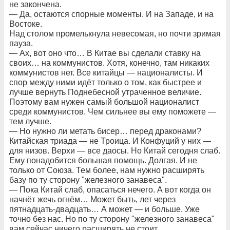
не закончена.
— Да, остаются спорные моменты. И на Западе, и на
Востоке.
Над столом промелькнула невесомая, но почти зримая
пауза.
— Ах, вот оно что… В Китае вы сделали ставку на
своих… на коммунистов. Хотя, конечно, там никаких
коммунистов нет. Все китайцы — националисты. И
спор между ними идёт только о том, как быстрее и
лучше вернуть Поднебесной утраченное величие.
Поэтому вам нужен самый большой националист
среди коммунистов. Чем сильнее вы ему поможете —
тем лучше.
— Но нужно ли метать бисер… перед драконами?
Китайская триада — не Троица. И Конфуций у них —
для низов. Верхи — все даосы. Но Китай сегодня слаб.
Ему понадобится большая помощь. Долгая. И не
только от Союза. Тем более, нам нужно расширять
базу по ту сторону "железного занавеса".
— Пока Китай слаб, опасаться нечего. А вот когда он
начнёт жечь огнём… Может быть, лет через
пятнадцать-двадцать… А может — и больше. Уже
точно без нас. Но по ту сторону "железного занавеса"
вам сейчас ничего расширять не стоит…