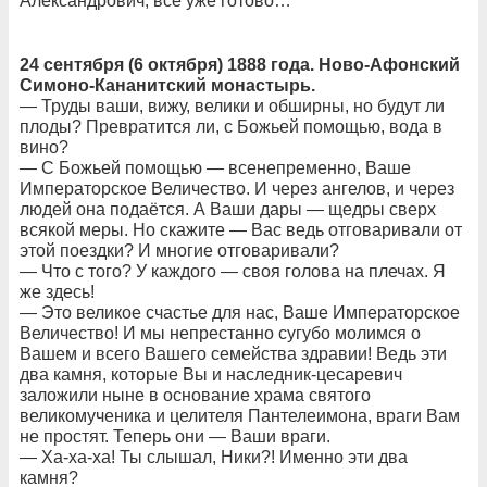
Александрович, всё уже готово…
24 сентября (6 октября) 1888 года. Ново-Афонский
Симоно-Кананитский монастырь.
— Труды ваши, вижу, велики и обширны, но будут ли
плоды? Превратится ли, с Божьей помощью, вода в
вино?
— С Божьей помощью — всенепременно, Ваше
Императорское Величество. И через ангелов, и через
людей она подаётся. А Ваши дары — щедры сверх
всякой меры. Но скажите — Вас ведь отговаривали от
этой поездки? И многие отговаривали?
— Что с того? У каждого — своя голова на плечах. Я
же здесь!
— Это великое счастье для нас, Ваше Императорское
Величество! И мы непрестанно сугубо молимся о
Вашем и всего Вашего семейства здравии! Ведь эти
два камня, которые Вы и наследник-цесаревич
заложили ныне в основание храма святого
великомученика и целителя Пантелеимона, враги Вам
не простят. Теперь они — Ваши враги.
— Ха-ха-ха! Ты слышал, Ники?! Именно эти два
камня?