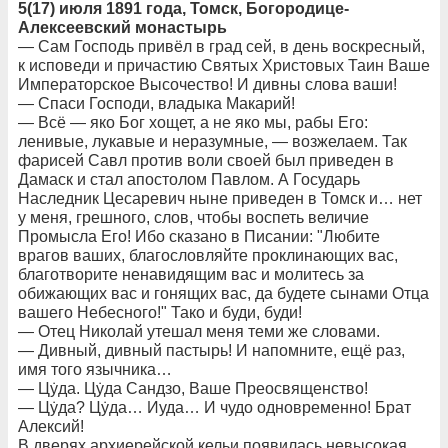
5(17) июля 1891 года, Томск, Богородице-
Алексеевский монастырь
— Сам Господь привёл в град сей, в день воскресный,
к исповеди и причастию Святых Христовых Таин Ваше
Императорское Высочество! И дивны слова ваши!
— Спаси Господи, владыка Макарий!
— Всё — яко Бог хощет, а не яко мы, рабы Его:
ленивые, лукавые и неразумные, — возжелаем. Так
фарисей Савл против воли своей был приведен в
Дамаск и стал апостолом Павлом. А Государь
Наследник Цесаревич ныне приведен в Томск и… нет
у меня, грешного, слов, чтобы воспеть величие
Промысла Его! Ибо сказано в Писании: "Любите
врагов ваших, благословляйте проклинающих вас,
благотворите ненавидящим вас и молитесь за
обижающих вас и гонящих вас, да будете сынами Отца
вашего Небесного!" Тако и буди, буди!
— Отец Николай утешал меня теми же словами.
— Дивный, дивный пастырь! И напомните, ещё раз,
имя того язычника…
— Цẏда. Цẏда Сандзо, Ваше Преосвященство!
— Цẏда? Цẏда… Иуда… И чудо одновременно! Брат
Алексий!
В дверях архиерейской кельи появилась невысокая