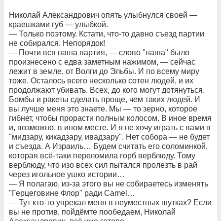
Николай Александрович опять улыбнулся своей —
краешками губ — улыбкой.
— Только поэтому. Кстати, что-то давно съезд партии
не собирался. Непорядок!
— Почти вся наша партия, — слово "наша" было
произнесено с едва заметным нажимом, — сейчас
лежит в земле, от Волги до Эльбы. И по всему миру
тоже. Осталось всего несколько сотен людей, и их
продолжают убивать. Всех, до кого могут дотянуться.
Бомбы и ракеты сделать проще, чем таких людей. И
вы лучше меня это знаете. Мы — то зерно, которое
гибнет, чтобы прорасти полным колосом. В иное время
и, возможно, в ином месте. И я не хочу играть с вами в
"мидзару, кикадзару, ивадзару". Нет собора — не будет
и съезда. А Израиль… Будем считать его соломинкой,
которая всё-таки переломила горб верблюду. Тому
верблюду, что изо всех сил пытался пролезть в рай
через игольное ушко истории…
— Я полагаю, из-за этого вы не собираетесь изменять
"Герцеговине Флор" ради Camel…
— Тут кто-то упрекал меня в неуместных шутках? Если
вы не против, пойдёмте пообедаем, Николай