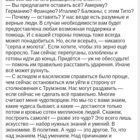
— Вы предлагаете оставить всё? Америку?
Германию? Францию? Италию? Балканы, с этим Тито?
— Почему — оставить? У нас везде есть разумные и
верные люди. В случае необходимости вам будет
предоставлена любая возможная поддержка и
помощь. И с вашей стороны помощь тоже всегда
может понадобиться. Но, если всерьёз, — никакого
"серпа и молота". Если хотите, чтобы это зерно ещё
проросло. Там сейчас перепуганы, озлоблены и
готовы идти до конца. Придётся — уж не обессудьте!
— помочь им правильно расставить ударения. Иначе
всё может рухнуть.
— С аспидом и василиском справиться было проще,
чем сейчас остановиться или уйти в сторону от
столкновения с Трумэном. Нас могут раздавить —
если сейчас не сделать всё правильно. Многие
считают меня чудотворцем. Но мы-то с вами знаем,
какие чудеса бывают, а какие — достаются только
потом и кровью сотен миллионов людей. Скажем,
построить самолёт — разве это чудо? Это всего лишь
искусство — набор нужных знаний и умений. В
экономике. В политике. А чудо — это другое. То, что
над знанием. Над умением. Над причинами и