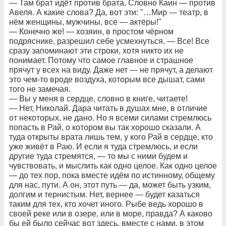
— Там брат идёт против брата. Словно Каин — против
Авеля. А какие слова? Да, вот эти: "…Мир — театр, в
нём женщины, мужчины, все — актёры!"
— Конечно же! — хозяин, в простом чёрном
подряснике, разрешил себе усмехнуться. — Все! Все
сразу запоминают эти строки, хотя никто их не
понимает. Потому что самое главное и страшное
прячут у всех на виду. Даже нет — не прячут, а делают
это чем-то вроде воздуха, которым все дышат, сами
того не замечая.
— Вы у меня в сердце, словно в книге, читаете!
— Нет, Николай. Дара читать в душах мне, в отличие
от некоторых, не дано. Но я всеми силами стремлюсь
попасть в Рай, о котором вы так хорошо сказали. А
туда открыты врата лишь тем, у кого Рай в сердце, кто
уже живёт в Раю. И если я туда стремлюсь, и если
другие туда стремятся, — то мы с ними будем и
чувствовать, и мыслить как одно целое. Как одно целое
— до тех пор, пока вместе идём по истинному, общему
для нас, пути. А он, этот путь — да, может быть узким,
долгим и тернистым. Нет, вернее — будет казаться
таким для тех, кто хочет иного. Рыбе ведь хорошо в
своей реке или в озере, или в море, правда? А каково
бы ей было сейчас вот здесь, вместе с нами, в этом