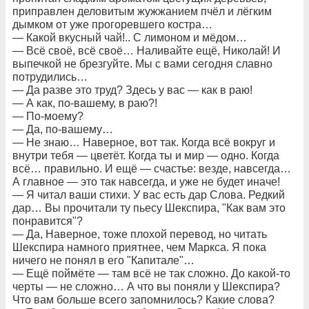
приправлен деловитым жужжанием пчёл и лёгким
дымком от уже прогоревшего костра…
— Какой вкусный чай!.. С лимоном и мёдом…
— Всё своё, всё своё… Наливайте ещё, Николай! И
выпечкой не брезгуйте. Мы с вами сегодня славно
потрудились…
— Да разве это труд? Здесь у вас — как в раю!
— А как, по-вашему, в раю?!
— По-моему?
— Да, по-вашему…
— Не знаю… Наверное, вот так. Когда всё вокруг и
внутри тебя — цветёт. Когда ты и мир — одно. Когда
всё… правильно. И ещё — счастье: везде, навсегда…
А главное — это так навсегда, и уже не будет иначе!
— Я читал ваши стихи. У вас есть дар Слова. Редкий
дар… Вы прочитали ту пьесу Шекспира, "Как вам это
понравится"?
— Да, Наверное, тоже плохой перевод, но читать
Шекспира намного приятнее, чем Маркса. Я пока
ничего не понял в его "Капитале"…
— Ещё поймёте — там всё не так сложно. До какой-то
черты — не сложно… А что вы поняли у Шекспира?
Что вам больше всего запомнилось? Какие слова?