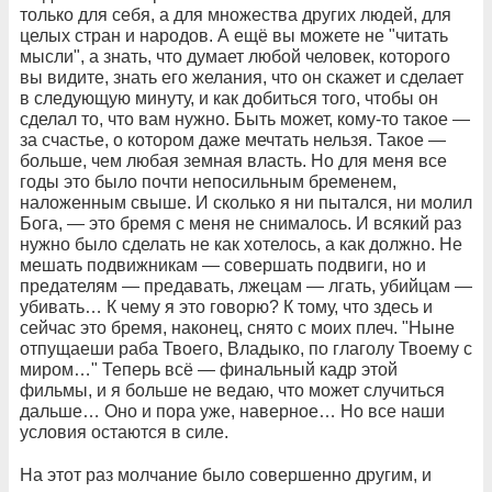
только для себя, а для множества других людей, для
целых стран и народов. А ещё вы можете не "читать
мысли", а знать, что думает любой человек, которого
вы видите, знать его желания, что он скажет и сделает
в следующую минуту, и как добиться того, чтобы он
сделал то, что вам нужно. Быть может, кому-то такое —
за счастье, о котором даже мечтать нельзя. Такое —
больше, чем любая земная власть. Но для меня все
годы это было почти непосильным бременем,
наложенным свыше. И сколько я ни пытался, ни молил
Бога, — это бремя с меня не снималось. И всякий раз
нужно было сделать не как хотелось, а как должно. Не
мешать подвижникам — совершать подвиги, но и
предателям — предавать, лжецам — лгать, убийцам —
убивать… К чему я это говорю? К тому, что здесь и
сейчас это бремя, наконец, снято с моих плеч. "Ныне
отпущаеши раба Твоего, Владыко, по глаголу Твоему с
миром…" Теперь всё — финальный кадр этой
фильмы, и я больше не ведаю, что может случиться
дальше… Оно и пора уже, наверное… Но все наши
условия остаются в силе.
На этот раз молчание было совершенно другим, и