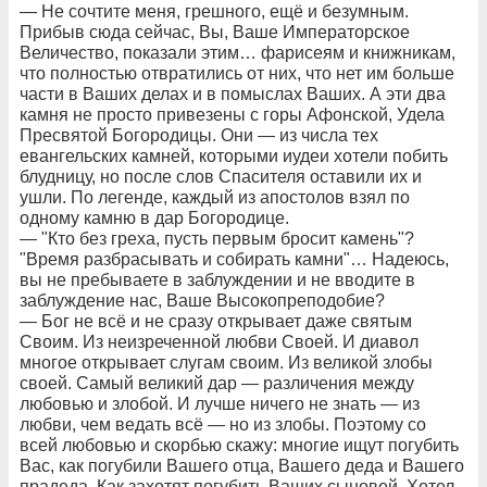
— Не сочтите меня, грешного, ещё и безумным.
Прибыв сюда сейчас, Вы, Ваше Императорское
Величество, показали этим… фарисеям и книжникам,
что полностью отвратились от них, что нет им больше
части в Ваших делах и в помыслах Ваших. А эти два
камня не просто привезены с горы Афонской, Удела
Пресвятой Богородицы. Они — из числа тех
евангельских камней, которыми иудеи хотели побить
блудницу, но после слов Спасителя оставили их и
ушли. По легенде, каждый из апостолов взял по
одному камню в дар Богородице.
— "Кто без греха, пусть первым бросит камень"?
"Время разбрасывать и собирать камни"… Надеюсь,
вы не пребываете в заблуждении и не вводите в
заблуждение нас, Ваше Высокопреподобие?
— Бог не всё и не сразу открывает даже святым
Своим. Из неизреченной любви Своей. И диавол
многое открывает слугам своим. Из великой злобы
своей. Самый великий дар — различения между
любовью и злобой. И лучше ничего не знать — из
любви, чем ведать всё — но из злобы. Поэтому со
всей любовью и скорбью скажу: многие ищут погубить
Вас, как погубили Вашего отца, Вашего деда и Вашего
прадеда. Как захотят погубить Ваших сыновей. Хотел