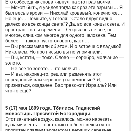
Его собеседник снова кивнул, на этот раз молча.
— Может быть, я увидел тогда как раз эти взрывы… Я
был весь в крови — Николай кровавый, конечно же…
Но ещё… Помните, у Гоголя: "Стало вдруг видно
далеко во все концы света"? Да, во все концы света. И
пространства, и времени… Открылось не всё, но
многое, слишком многое для одного человека. Тем
более — такого пустоголового, как я…
— Вы рассказывали об этом. И о встрече с владыкой
Николаем. Но про письмо вы не упоминали.
— Вы, кстати, — тоже. Слово — серебро, молчание —
золото.
— Не всё то золото… что молчит…
— И вы, наконец-то, решили разменять этот
переданный вам червонец на целковые? Я,
признаться, озадачен. Вас тревожит Израиль? Или
что-то ещё?
5 (17) мая 1899 года, Тбилиси, Глданский
монастырь Пресвятой Богородицы.
Этот закатный воздух, казалось, можно нарезать
кусками и есть — настолько он был свеж и густо
пропитан сладким ароматом цветущих деревьев,