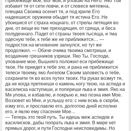
Прибежище мое, Бог мой, и уповаю на Него. Яко Той
избавит тя от сети ловчи, и от словесе мятежна,
плещма Своима осенит тя, и под криле Его
надеешися: оружием обыдет тя истина Его. Не
убоишися от страха нощнаго, от стрелы летящия во
дни, от вещи во тме преходящия, от сряща, и беса
полуденнаго. Падет от страны твоея тысяща, и тма
одесную тебе, к тебе же не приближится… —
подросток на мгновение запнулся, но тут же
продолжил. — Обаче очима твоима смотриши, и
воздаяние грешников узриши. Яко Ты, Господи,
упование мое, Вышняго положил еси прибежище
твое. Не приидет к тебе зло, и рана не приближится
телеси твоему, яко Ангелом Своим заповесть о тебе,
сохранити тя во всех путех твоих. На руках возмут тя,
да не когда преткнеши о камень ногу твою, на аспида и
василиска наступиши, и попереши льва и змия. Яко на
Мя упова, и избавлю, и покрыю и, яко позна имя Мое.
Воззовет ко Мне, и услышу его: с ним есмь в скорби,
изму его, и прославлю его, долготою дней исполню
его, и явлю ему спасение Мое…
— Теперь это твой путь. Ты идешь меж аспидов и
василисков, дабы попрать льва и змия. В мире нет
прямых дорог, и пути Господни неисповедимы. Но