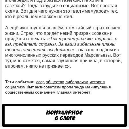
в очередях и подтираться газеткой. Не хотите
газеткой? Тогда забудьте о социализме. Вот простая
схема. Вот для чего нужен этот вал «мемуаров» тех,
кто в реальном «совке» не жил.
А ещё чувствуется во всём этом тайный страх хозяев
жизни. Страх, что придёт некий призрак «совка» и
придётся отвечать.
«Так трепещите же, тираны, и
вы, предатели страны. За ваши гибельные планы
теперь ответить вы должны»
- сказано в одном из
многочисленных русских переводов Марсельезы. Вот
тут, мне кажется, самая глубинная причина, в которой,
впрочем, никто не признаётся.
Теги события:
ссср
общество
либерализм
история
социализм
быт
антисоветизм
пропаганда
манипуляция
общественным сознанием
главная
интернет