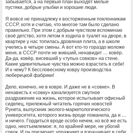
забывается, а на первый план выходят милые
пустяки, добрые улыбки и хорошие люди.
Я вовсе не принадлежу к восторженным поклонникам
СССР, хотя и считаю, что многое там было сделано
правильно. При этом с добрым чувством вспоминаю
своё детство, хотя летом я ходила в туалет на дворе, в
квартире у нас топилась дровяная плита, а в школе
учились в четыре смены. А вот кто-то гораздо моложе
меня, в СССР почти не живший, ненавидит … ковёр.
Да-да, ковёр, висевший у «тупых совков» на стене.
Какие удивительные чувства можно взрастить в себе!
И к чему? К бессловесному ковру производства
люберецкой фабрики!
Дело, конечно, не в ковре. И даже не в «совке». В
ненависть к «совку» канализуется смутное
раздражение на жизнь, которое испытывает офисный
сиделец, прилежный читатель горячих новостей
Рунета, выпускник эколого-маркетологического
университета, которого жизнь вроде поманила, да и …
и ничего. Гордиться вроде особо нечем, но всё же есть
одно, неотъемлемое: я, по крайней мере, не убогий
совок. И он презирает, упражняет и взращивает в себе