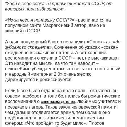
“Убей в себе совка”. 6 привычек жителя СССР, от
которых пора избавиться».
«Из-за чего я ненавижу СССР?»
- распинается на
популяном сайте Maxpark некий автор, явно не
живший в СССР.
А один популярный блогер ненавидит «Совок» аж
«до
зубовного скрежета»
. Сочинения об ужасах «совка»
ежедневно выскакивают в топы. А вот хорошие
воспоминания о жизни в СССР – нет, не выскакивают.
Это наводит на мысль, да что там наводит –
неколебимо убеждает в том, что весь этот спонтанный
и народный «интернет 2.0» очень жёстко
дирижируется и режиссируется.
Если б всё было отдано на волю волн – оказалось бы
совсем наоборот: в топе болтались бы романтические
воспоминания о
, любимых учителях и
советском детстве
поездках в лагерь. Таков закон человеческой памяти:
чем дальше отодвигается время, тем больше оно
подёргивается ностальгически-романтическим
флёром: «Что пройдёт, то будет мило». Плохое