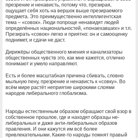
презрение и ненависть, потому что, презирая,
ощущает себя хоть на вершок выше презираемого
предмета. Это преимущественно интеллигентская
тема – «совок». Люди попроще ненавидят людей
определённых национальностей, «понаехавших» и т.п.
Презирать «совок» легко и приятно: он и самооценку
поднимет, и сдачи не даст.
Дирижёры общественного мнения и канализаторы
общественных чувств это, как мне кажется, отлично
понимают и умело направляют.
Есть и более масштабная причина сбивать, словно
мыльную пену, презрение и ненависть к «совку». Во
всём мире растёт неприятие широкими слоями
народов либерального глобализма.
Народы естественным образом обращают свой взор в
собственное прошлое, где и находят образцы не-
либеральных и даже анти-либеральных образов
правления. И они кажутся им всё более
привлекательными. Какие-то народы помнят правый