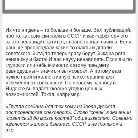
Их что ни день – то больше и больше. Вал публикаций,
про то, как свински жили в СССР и как «аффтор» его
за это ненавидит, катится, словно горная лавина. Если
раньше преобладали какие-то факты и детали
советского быта, то теперь сразу берут быка за рога:
ненавижу и баста! И вас научу ненавидеть. Если вы по
глупости или забывчивости к этому предмету
равнодушны – значит, и вы «совок». А потому вам
нужно пройти коллективную психотерапию для
излечения от совковости. По первому запросу в
Яндексе выпадает сколько угодно ценных
возможностей. Такая, например:
«Группа создана для тех кому надоела русская
постсоветская совковость. Слово “совок” в значении
“советский до мозга костей” общеизвестно. Совками
являются жители бывшего СССР и не только» и
т.д.