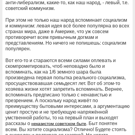
анти-либерализм, какие-то, как наш народ, - левый, т.е.
советский коммунизм.
При этом не только наш народ вспоминает социализм
и коммунизм: левая идея всё более популярна во всех
странах мира, даже в Америке, что уж совсем
противоречит всем привычным догмам и
представлениям. Но ничего не попишешь: социализм
популярен.
Вот его-то и стараются всеми силами оплевать и
скомпрометировать, чтоб неповадно было и
вспоминать, как на 1/6 земного шара была
произведена первая попытка реального социализма,
просуществовавшая семьдесят лет. Вот об этом-то
хозяева жизни хотят запретить вспоминать. Вернее,
вспоминать предписано только с ненавистью и
презрением. А поскольку народ живёт по
преимуществу бытовыми интересами, а аргументацию
ценит простую и не требующую напряжённой
умственной работы, то на первый план и выходят
рассказы о
. Быт понятен
неказистом советском быте
всем. Вы хотите социализма? Отлично! Будете стоять