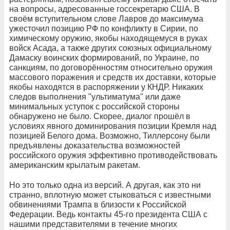
на вопросы, адресованные госсекретарю США. В
своём вступительном слове Лавров до максимума
ужесточил позицию РФ по конфликту в Сирии, по
химическому оружию, якобы находящемуся в руках
войск Асада, а также других союзных официальному
Дамаску воинских формирований, по Украине, по
санкциям, по договорённостям относительно оружия
массового поражения и средств их доставки, которые
якобы находятся в распоряжении у КНДР. Никаких
следов выполнения "ультиматума" или даже
минимальных уступок с российской стороны
обнаружено не было. Скорее, диалог прошёл в
условиях явного доминирования позиции Кремля над
позицией Белого дома. Возможно, Тиллерсону были
предъявлены доказательства возможностей
российского оружия эффективно противодействовать
американским крылатым ракетам.
Но это только одна из версий. А другая, как это ни
странно, вплотную может стыковаться с известными
обвинениями Трампа в близости к Российской
Федерации. Ведь контакты 45-го президента США с
нашими представителями в течение многих