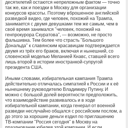
десятилетий остаются непреложным фактом — точно
так же, как и поездки в Москву для организации
конкурсов красоты. Поэтому вброшенное английской
разведкой видео, где человек, похожий на Трампа,
занимается с двумя девушками тем же самым, чем в
своё время занимался "человек, похожий на
генпрокурора Скуратова", — возможно, не просто
фальшивка. Тем более что страсть "Большого
Дональда" к славянским красавицам подтверждается
двумя из трёх его браков, включая и нынешний, со
словенской моделью Меланией Кнавс, ставшей всего
лишь второй в истории иностранкой-супругой
президента США.
Иными словами, избирательная кампания Трампа
действительно отличалась симпатией к России и к её
нынешнему руководителю Владимиру Путину. И
можно с большой долей вероятности предположить,
что взаимодействие развивалось и в ходе
избирательной кампании, когда генерал от военной
разведки неслучайно общался с российским послом, а
до этого за хорошие деньги ездил по приглашению
ТВ‑компании "Россия сегодня" в Москву на
празднование юбилея этой компании. И если