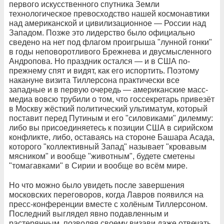
первого искусственного спутника Земли
технологическое превосходство нашей космонавтики
над американской и цивилизационное — России над
Западом. Позже это лидерство было официально
сведено на нет под флагом проигрыша "лунной гонки"
в годы неповоротливого Брежнева и двусмысленного
Андропова. Но праздник остался — и в США по-
прежнему спят и видят, как его испортить. Поэтому
накануне визита Тиллерсона практически все
западные и в первую очередь — американские масс-
медиа вовсю трубили о том, что госсекретарь привезёт
в Москву жёсткий политический ультиматум, который
поставит перед Путиным и его "силовиками" дилемму:
либо вы присоединяетесь к позиции США в сирийском
конфликте, либо, оставаясь на стороне Башара Асада,
которого "коллективный Запад" называет "кровавым
мясником" и вообще "животным", будете сметены
"томагавками" в Сирии и вообще во всём мире.
Но что можно было увидеть после завершения
московских переговоров, когда Лавров появился на
пресс-конференции вместе с холёным Тиллерсоном.
Последний выглядел явно подавленным и
растерянным, позволяя своему визави даже отвечать