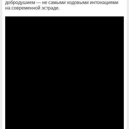
добродушием — не самыми ходовыми интонациями
на современной эстраде.