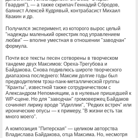
Гвардия"), — а также скрипач Геннадий Сбродов,
баянист Алексей Кудрявый, контрабасист Михаил
Квакин и др.
Получился эксперимент, из которого вырос целый
"надежды маленький оркестрик под управлением
любви" — вполне уместная в отношении "заводчан"
формула.
Почти все тексты песен сотворены в творческом
тандеме двух Максимов: Ореха-Трегубова и
Байдакова. Снова подивлюсь широте творческого
диапазона последнего: Максим долгие годы был
предводителем трэш-панк-металлической группы
"Кранты", известной также сотрудничеством с
Александром Непомнящим, а в нулевые пришедшей к
WP-сцене. Но для "заводчан" громовержец Байдаков
сочиняет лирику вроде "Идиллии", "Редких встреч" или
иронические опусы — к примеру, "В жизни есть так
много моего".
А композиция "Питерская" — целиком авторства
Владислава Байдакова, отца Максима. Но, несмотря