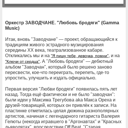
Оркестр ЗАВОДЧАНЕ. "Любовь бродяги" (Gamma
Music)
Итак, вновь "Заводчане" — проект, обращающийся к
традициям живого эстрадного музицирования
середины ХХ века, театрализованное кабаре.
Откликались мы и на
, и на
"Я пишу тебе, девочка, помни"
. А "Любовь бродяги" — дебютный
"Ключи от сердца"
альбом "Заводчан", который было решено заново
пересвести, кое-что переиграть, перепеть, где-то
упростить, улучшить и издать официально.
Первая версия "Любви бродяги" появилась пять лет
назад. Тогда ещё фактически и не было "заводчан":
были идеи у Максима Трегубова aka Макса Ореха и
друзей‑товарищей, которых он привлёк к записи. На
пластинке отметилась целая дюжина разнополярных
артистов, начиная с легендарного гитариста Валерия
Гелюты (некогда игравшего в "Аргонавтах" и "Красных
дьяволятах", впоследствии Off Beat, "Старая