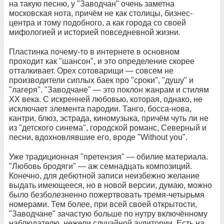
на такую песню, у "Заводчан" очень заметна
московская нота, причём не как столицы, бизнес-
центра и тому подобного, а как города со своей
мифологией и историей повседневной жизни.
Пластинка почему-то в интернете в основном
проходит как "шансон", и это определение скорее
отталкивает. Орех сотоварищи — совсем не
производители сиплых баек про "сроки", "душу" и
"лагеря". "Заводчане" — это поклон жанрам и стилям
ХХ века. С искренней любовью, которая, однако, не
исключает элемента пародии. Танго, босса-нова,
кантри, блюз, эстрада, киномузыка, причём чуть ли не
из "детского синема", городской романс, Северный и
песни, вдохновлявшие его, вроде "Without you".
Уже традиционная "претензия" — обилие материала.
"Любовь бродяги" — аж семнадцать композиций.
Конечно, для дебютной записи неизбежно желание
выдать имеющееся, но в новой версии, думаю, можно
было безболезненно пожертвовать тремя-четырьмя
номерами. Тем более, при всей своей открытости,
"Заводчане" зачастую больше по нутру включённому
наблюдателю, нежели случайной аудитории. Есть на