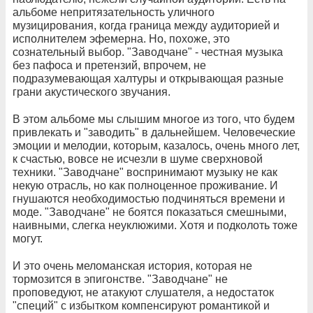
альбоме непритязательность уличного
музицирования, когда граница между аудиторией и
исполнителем эфемерна. Но, похоже, это
сознательный выбор. "Заводчане" - честная музыка
без пафоса и претензий, впрочем, не
подразумевающая халтуры и открывающая разные
грани акустического звучания.
В этом альбоме мы слышим многое из того, что будем
привлекать и "заводить" в дальнейшем. Человеческие
эмоции и мелодии, которым, казалось, очень много лет,
к счастью, вовсе не исчезли в шуме сверхновой
техники. "Заводчане" воспринимают музыку не как
некую отрасль, но как полноценное проживание. И
гнушаются необходимостью подчиняться времени и
моде. "Заводчане" не боятся показаться смешными,
наивными, слегка неуклюжими. Хотя и подколоть тоже
могут.
И это очень меломанская история, которая не
тормозится в эпигонстве. "Заводчане" не
проповедуют, не атакуют слушателя, а недостаток
"специй" с избытком компенсируют романтикой и