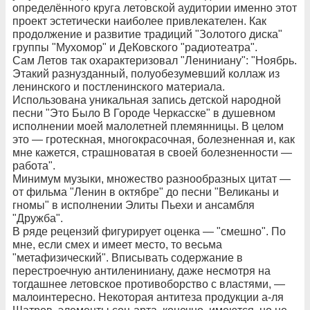
определённого круга летовской аудитории именно этот
проект эстетически наиболее привлекателен. Как
продолжение и развитие традиций "Золотого диска"
группы "Мухомор" и ДеКовского "радиотеатра".
Сам Летов так охарактеризовал "Лениниану": "Ноябрь.
Этакий разнузданный, полуобезумевший коллаж из
ленинского и постленинского материала.
Использована уникальная запись детской народной
песни "Это Было В Городе Черкасске" в душевном
исполнении моей малолетней племянницы. В целом
это — гротескная, многокрасочная, болезненная и, как
мне кажется, страшноватая в своей болезненности —
работа".
Минимум музыки, множество разнообразных цитат —
от фильма "Ленин в октябре" до песни "Великаны и
гномы" в исполнении Элиты Пьехи и ансамбля
"Дружба".
В ряде рецензий фигурирует оценка — "смешно". По
мне, если смех и имеет место, то весьма
"метафизический". Вписывать содержание в
перестроечную антилениниану, даже несмотря на
тогдашнее летовское противоборство с властями, —
малоинтересно. Некоторая антитеза продукции а-ля