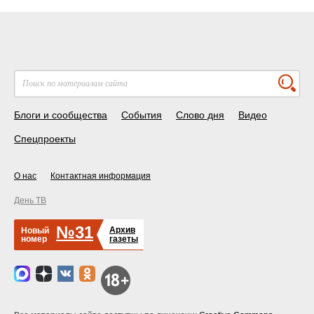
Блоги и сообщества
События
Слово дня
Видео
Спецпроекты
О нас
Контактная информация
День ТВ
№31
Архив
Новый
номер
газеты