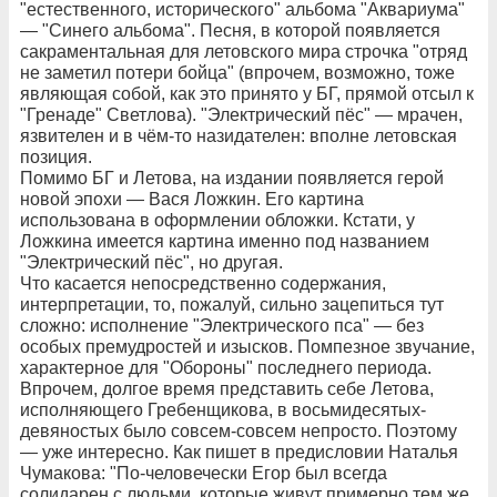
"естественного, исторического" альбома "Аквариума"
— "Синего альбома". Песня, в которой появляется
сакраментальная для летовского мира строчка "отряд
не заметил потери бойца" (впрочем, возможно, тоже
являющая собой, как это принято у БГ, прямой отсыл к
"Гренаде" Светлова). "Электрический пёс" — мрачен,
язвителен и в чём-то назидателен: вполне летовская
позиция.
Помимо БГ и Летова, на издании появляется герой
новой эпохи — Вася Ложкин. Его картина
использована в оформлении обложки. Кстати, у
Ложкина имеется картина именно под названием
"Электрический пёс", но другая.
Что касается непосредственно содержания,
интерпретации, то, пожалуй, сильно зацепиться тут
сложно: исполнение "Электрического пса" — без
особых премудростей и изысков. Помпезное звучание,
характерное для "Обороны" последнего периода.
Впрочем, долгое время представить себе Летова,
исполняющего Гребенщикова, в восьмидесятых-
девяностых было совсем-совсем непросто. Поэтому
— уже интересно. Как пишет в предисловии Наталья
Чумакова: "По-человечески Егор был всегда
солидарен с людьми, которые живут примерно тем же,