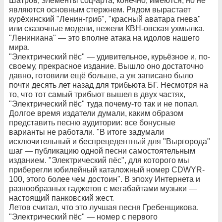
Шатров, элементы соц-арта, конечно, имеются, но не
являются основным стержнем. Рядом вырастает
курёхинский "Ленин-гриб", "красный аватара гнева"
или сказочные модели, нежели КВН-овская ухмылка.
"Лениниана" — это вполне атака на идолов нашего
мира.
"Электрический пёс" — удивительное, курьёзное и, по-
своему, прекрасное издание. Вышло оно достаточно
давно, готовили ещё больше, а уж записано было
почти десять лет назад для трибьюта БГ. Несмотря на
то, что тот самый трибьют вышел в двух частях,
"Электрический пёс" туда почему-то так и не попал.
Долгое время издатели думали, каким образом
представить песню аудитории: все бонусные
варианты не работали. "В итоге задумали
исключительный и беспрецедентный для "Выргорода"
шаг — публикацию одной песни самостоятельным
изданием. "Электрический пёс", для которого мы
приберегли юбилейный каталожный номер CDWYR-
100, этого более чем достоин". В эпоху Интернета и
разнообразных гаджетов с мегабайтами музыки —
настоящий панковский жест.
Летов считал, что это лучшая песня Гребенщикова.
"Электрический пёс" — номер с первого