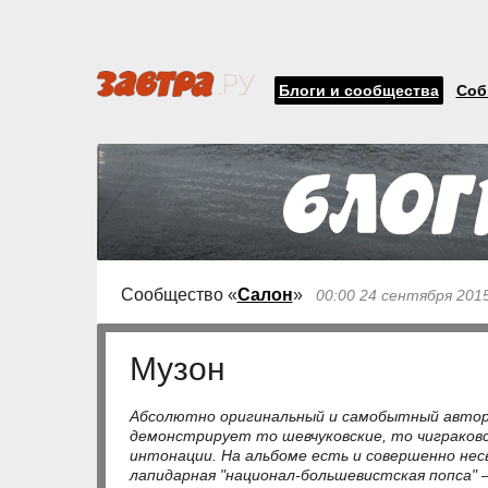
Блоги и сообщества
Соб
Сообщество «
Салон
»
00:00 24 сентября 201
Музон
Абсолютно оригинальный и самобытный автор, 
демонстрирует то шевчуковские, то чиграковс
интонации. На альбоме есть и совершенно нес
лапидарная "национал-большевистская попса" —