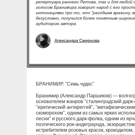
репертуара раннего Летова, так и для любой 
голосом Бранимира говорит народ с его прос
интонациями про то, что "разобьем вражину, в
безусловно, получился более понятным широки
аудиторию автора.
Александра Смирнова
БРАНИМИР. "Семь чудес"
Бранимир (Александр Паршиков) — волгогра
основателем жанров "сталинградский дарк-ф
"еретический антиреггей", "метафизически
скоморохом", одним из самых ярких исполн
песни" и русского дарк-фолка, одним из я
поэтического рок-андеграунда, экзорцисто
истребителем розовых красок, крокодилом