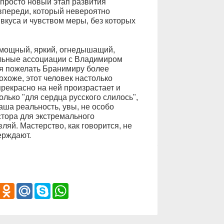
 просто новый этап развития
 впереди, который невероятно
 вкуса и чувством меры, без которых
мощный, яркий, огнедышащий,
льные ассоциации с Владимиром
ся пожелать Бранимиру более
охоже, этот человек настолько
прекрасно на ней произрастает и
олько "для сердца русского слилось",
аша реальность, увы, не особо
остора для экстремального
ляй. Мастерство, как говорится, не
ерждают.
iber
Odnoklassniki
Mail.Ru
Skype
WhatsApp