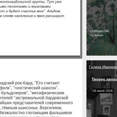
околонацбольской группы. Тут уже
тыми песенными и языковыми
от и будет счастье мне". Альбом,
м слоям населения и явно расширит
Cообщество
«Салон»
Галина Иванкин
Творец двор
дский рок-бард. "Его считают
олк", "гностический шансон",
28 июля 2026
м бульдозером", "метафизическим
ителей "экстремальной бардовской
рчайших представителей современного
м, тёмным шансонье, Вергилием,
, безжалостно глотающим фальшивое