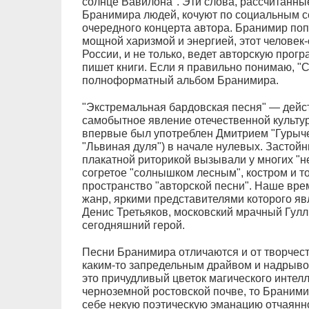
солнце Вавилона". Эти слова, рассчитанны
Бранимира людей, кочуют по социальным с
очередного концерта автора. Бранимир поп
мощной харизмой и энергией, этот человек-
России, и не только, ведет авторскую прог
пишет книги. Если я правильно понимаю, "С
полноформатный альбом Бранимира.
"Экстремальная бардовская песня" — дейст
самобытное явление отечественной культур
впервые был употреблен Дмитрием "Гурыче
"Львиная дуля") в начале нулевых. Застойн
плакатной риторикой вызывали у многих "н
согретое "солнышком лесным", костром и 
пространство "авторской песни". Наше вр
жанр, яркими представителями которого я
Денис Третьяков, московский мрачный Гул
сегодняшний герой.
Песни Бранимира отличаются и от творчест
каким-то запредельным драйвом и надрыво
это причудливый цветок магического интел
черноземной ростовской почве, то Бранимир
себе некую поэтическую эманацию отчаянно