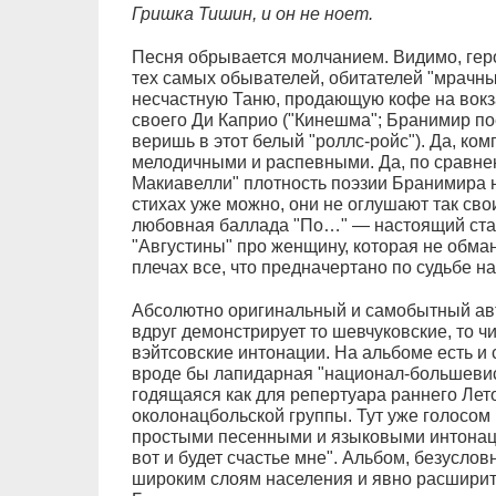
Гришка Тишин, и он не ноет.
Песня обрывается молчанием. Видимо, геро
тех самых обывателей, обитателей "мрачны
несчастную Таню, продающую кофе на вокз
своего Ди Каприо ("Кинешма"; Бранимир поет
веришь в этот белый "роллс-ройс"). Да, ко
мелодичными и распевными. Да, по сравнен
Макиавелли" плотность поэзии Бранимира н
стихах уже можно, они не оглушают так св
любовная баллада "По…" — настоящий ста
"Августины" про женщину, которая не обмане
плечах все, что предначертано по судьбе 
Абсолютно оригинальный и самобытный авт
вдруг демонстрирует то шевчуковские, то чи
вэйтсовские интонации. На альбоме есть и
вроде бы лапидарная "национал-большевис
годящаяся как для репертуара раннего Лето
околонацбольской группы. Тут уже голосом
простыми песенными и языковыми интонаци
вот и будет счастье мне". Альбом, безусло
широким слоям населения и явно расширит