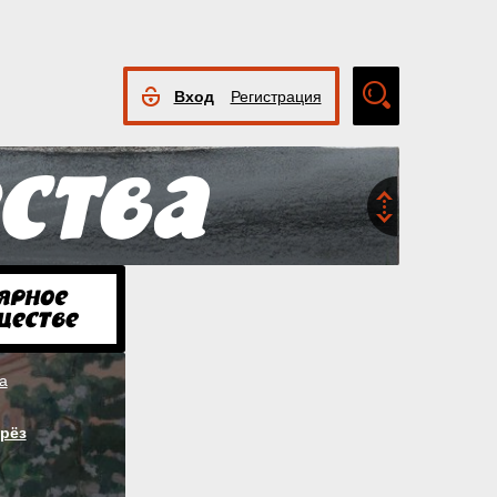
Вход
Регистрация
Расширенный
поиск
а
рёз