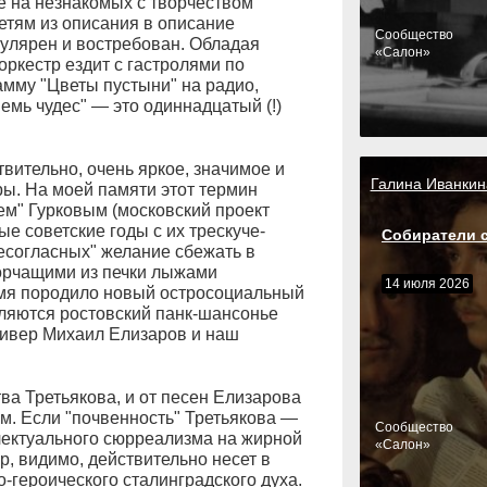
е на незнакомых с творчеством
етям из описания в описание
Cообщество
улярен и востребован. Обладая
«Салон»
оркестр ездит с гастролями по
рамму "Цветы пустыни" на радио,
емь чудес" — это одиннадцатый (!)
вительно, очень яркое, значимое и
Галина Иванкин
ы. На моей памяти этот термин
м" Гурковым (московский проект
ые советские годы с их трескуче-
Собиратели 
есогласных" желание сбежать в
торчащими из печки лыжами
14 июля 2026
емя породило новый остросоциальный
вляются ростовский панк-шансонье
ливер Михаил Елизаров и наш
ва Третьякова, и от песен Елизарова
м. Если "почвенность" Третьякова —
Cообщество
лектуального сюрреализма на жирной
«Салон»
, видимо, действительно несет в
-героического сталинградского духа.