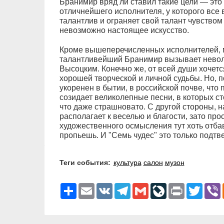
Бранимир вряд ли ставил такие цели — это
отличнейшего исполнителя, у которого все
талантлив и ограняет свой талант чувством
невозможно настоящее искусство.
Кроме вышеперечисленных исполнителей, 
талантливейший Бранимир вызывает нево
Высоцким. Конечно же, от всей души хочет
хорошей творческой и личной судьбы. Но, п
укоренен в бытии, в российской почве, что 
созидает великолепные песни, в которых ст
что даже страшновато. С другой стороны, н
располагает к веселью и благости, зато пр
художественного осмысления тут хоть отбав
пропьешь. И "Семь чудес" это только подтв
Теги события:
культура
салон
музон
Ресурс
Email
VK
Telegram
Gmail
LiveJournal
Print
Twitter
V