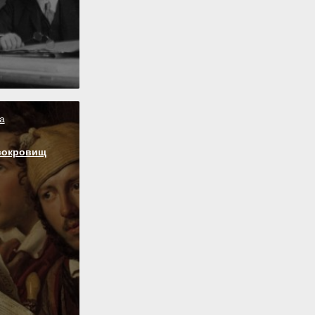
а
сокровищ