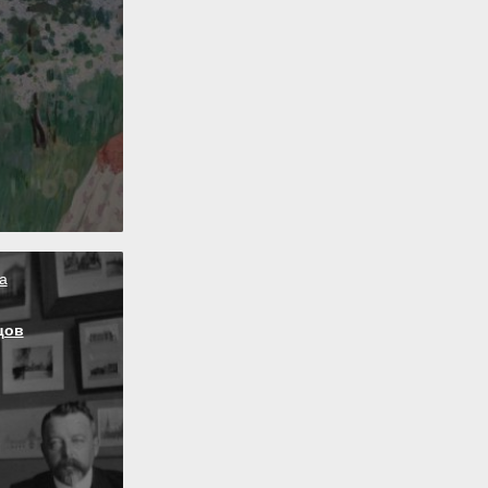
а
цов