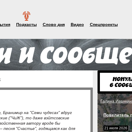
ытия
Подкасты
Слово дня
Видео
Спецпроекты
5
Галина Иванкин
Бранимир на "Семи чудесах" вдруг
Повелитель г
кие ("ЧиЖ"), то даже вэйтсовские
войственная автору вроде бы
 песня "Счастье", годящаяся как для
21 июля 2026