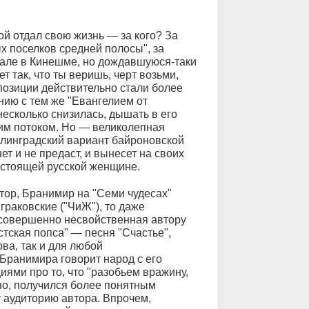
й отдал свою жизнь — за кого? За
х поселков средней полосы", за
але в Кинешме, но дождавшуюся-таки
 так, что ты веришь, черт возьми,
мпозиции действительно стали более
ию с тем же "Евангелием от
есколько снизилась, дышать в его
оим потоком. Но — великолепная
линградский вариант байроновской
т и не предаст, и вынесет на своих
настоящей русской женщине.
ор, Бранимир на "Семи чудесах"
граковские ("ЧиЖ"), то даже
 совершенно несвойственная автору
тская попса" — песня "Счастье",
ва, так и для любой
 Бранимира говорит народ с его
ями про то, что "разобьем вражину,
вно, получился более понятным
 аудиторию автора. Впрочем,