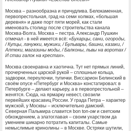
Москва – разнообразна и причудлива. Белокаменная,
первопрестольная, град на семи холмах, «большая
деревня» и даже порт пяти морей, как стали
именовать столицу после строительства канала
Москва-Волга. Москва – пестра. Александр Пушкин
отмечал - в ней имеется всё: «
Бухарцы, сани, огороды,
/ Купцы, лачужки, мужики, / Бульвары, башни, казаки, /
Аптеки, магазины моды, / Балконы, львы на воротах /
И стаи галок на крестах
».
Москва своенравна и хаотична. Тут нет прямых линий,
прочерченных царской рукой – сплошные кольца,
задворки, переулочки, тупички. Виссарион Белинский в
своём опусе «Петербург и Москва» констатировал: в
Петербурге – делают карьеру, а в первопрестольной –
женятся. Сюда, на ярмарку невест, свозили
первейших красавиц России. У града Петра – характер
мужской, у Москвы – исключительно дамский.
Северная Пальмира славится bon ton-
ом
и светским
обхождением, а златоглавая – своим ухарством да
умением шикарно потратить капиталы. Самые
немыслимые кринолины – в Москве. Остряки шутили,