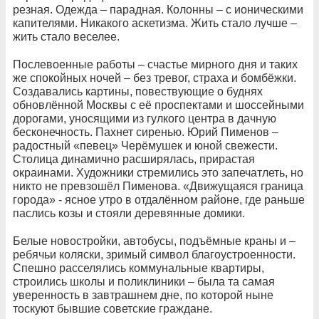
резная. Одежда – парадная. Колонны – с ионическими
капителями. Никакого аскетизма. Жить стало лучше –
жить стало веселее.
Послевоенные работы – счастье мирного дня и таких
же спокойных ночей – без тревог, страха и бомбёжки.
Создавались картины, повествующие о буднях
обновлённой Москвы с её проспектами и шоссейными
дорогами, уносящими из гулкого центра в дачную
бесконечность. Пахнет сиренью. Юрий Пименов –
радостный «певец» Черёмушек и юной свежести.
Столица динамично расширялась, прирастая
окраинами. Художники стремились это запечатлеть, но
никто не превзошёл Пименова. «Движущаяся граница
города» - ясное утро в отдалённом районе, где раньше
паслись козы и стояли деревянные домики.
Белые новостройки, автобусы, подъёмные краны и –
ребячьи коляски, зримый символ благоустроенности.
Спешно расселялись коммунальные квартиры,
строились школы и поликлиники – была та самая
уверенность в завтрашнем дне, по которой ныне
тоскуют бывшие советские граждане.