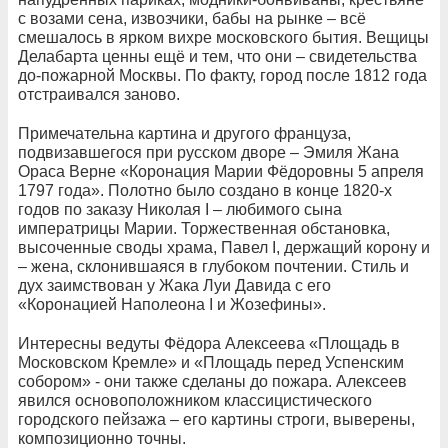
с возами сена, извозчики, бабы на рынке – всё
смешалось в ярком вихре московского бытия. Вещицы
Делабарта ценны ещё и тем, что они – свидетельства
до-пожарной Москвы. По факту, город после 1812 года
отстраивался заново.
Примечательна картина и другого француза,
подвизавшегося при русском дворе – Эмиля Жана
Ораса Верне «Коронация Марии Фёдоровны 5 апреля
1797 года». Полотно было создано в конце 1820-х
годов по заказу Николая I – любимого сына
императрицы Марии. Торжественная обстановка,
высоченные своды храма, Павел I, держащий корону и
– жена, склонившаяся в глубоком почтении. Стиль и
дух заимствован у Жака Луи Давида с его
«Коронацией Наполеона I и Жозефины».
Интересны ведуты Фёдора Алексеева «Площадь в
Московском Кремле» и «Площадь перед Успенским
собором» - они также сделаны до пожара. Алексеев
явился основоположником классицистического
городского пейзажа – его картины строги, выверены,
композиционно точны.