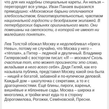
что для них надобны специальные кареты. Ан нельзя –
перегородят все улицы. Иван Панаев выразился
прямодушно: «
Московские барыни отличаются
хлебосольством, благотворительностью, чувством
национальной гордости и безобразием экипажей. В
петербургских барынях оригинального мало. Они
помешаны на светскости, о которой не имеют ни
малейшего понятия
».
Лев Толстой обожал Москву и недолюбливал «брега
Невы», потому не случайно, что Москва у него –
«тёплая», а Питер – ледяной и двуличный. Владимир
Гиляровский с восторгом писал: «
Я — москвич! Сколь
счастлив тот, кто может произнести это слово,
вкладывая в него всего себя
». Дядя Гиляй, как его
называла публика, представил Москву, какой она была
– нищей и богатой, забавной и по-купечески деловой.
Каждый дом – шкатулочка с секретами, а то и с
драгоценностями. Ещё блины, пироги, варенья,
вишнёвые и яблоневые сады. Москва – широка и
многолика, и тройки мчат куда-то в сторону
Дорогомилова, Рогожки, Семёновской, Пресни.