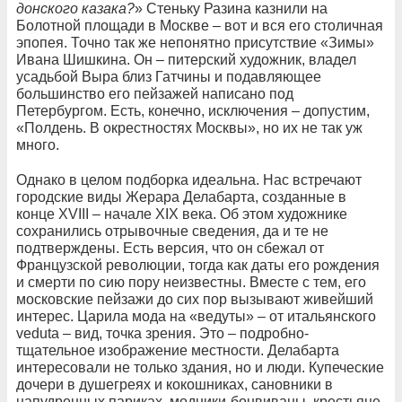
донского казака?
» Стеньку Разина казнили на
Болотной площади в Москве – вот и вся его столичная
эпопея. Точно так же непонятно присутствие «Зимы»
Ивана Шишкина. Он – питерский художник, владел
усадьбой Выра близ Гатчины и подавляющее
большинство его пейзажей написано под
Петербургом. Есть, конечно, исключения – допустим,
«Полдень. В окрестностях Москвы», но их не так уж
много.
Однако в целом подборка идеальна. Нас встречают
городские виды Жерара Делабарта, созданные в
конце XVIII – начале XIX века. Об этом художнике
сохранились отрывочные сведения, да и те не
подтверждены. Есть версия, что он сбежал от
Французской революции, тогда как даты его рождения
и смерти по сию пору неизвестны. Вместе с тем, его
московские пейзажи до сих пор вызывают живейший
интерес. Царила мода на «ведуты» – от итальянского
veduta – вид, точка зрения. Это – подробно-
тщательное изображение местности. Делабарта
интересовали не только здания, но и люди. Купеческие
дочери в душегреях и кокошниках, сановники в
напудренных париках, модники-бонвиваны, крестьяне