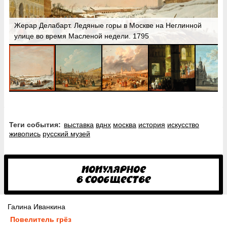
Жерар Делабарт. Ледяные горы в Москве на Неглинной
улице во время Масленой недели. 1795
Теги события:
выставка
вднх
москва
история
искусство
живопись
русский музей
Галина Иванкина
Повелитель грёз