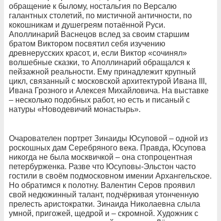
обращение к былому, ностальгия по Версалю
галантных столетий, по мистичной античности, по
кокошникам и душегреям потаённой Руси.
Аполлинарий Васнецов вслед за своим старшим
братом Виктором посвятил себя изучению
древнерусских красот, и, если Виктор «сочинял»
волшебные сказки, то Аполлинарий обращался к
пейзажной реальности. Ему принадлежит крупный
цикл, связанный с московской архитектурой Ивана III,
Ивана Грозного и Алексея Михайловича. На выставке
– несколько подобных работ, но есть и писаный с
натуры «Новодевичий монастырь».
Очарователен портрет Зинаиды Юсуповой – одной из
роскошных дам Серебряного века. Правда, Юсупова
никогда не была москвичкой – она стопроцентная
петербурженка. Разве что Юсуповы-Эльстон часто
гостили в своём подмосковном имении Архангельское.
Но обратимся к полотну. Валентин Серов проявил
свой недюжинный талант, подчёркивая утонченную
прелесть аристократки. Зинаида Николаевна слыла
умной, пригожей, щедрой и – скромной. Художник с