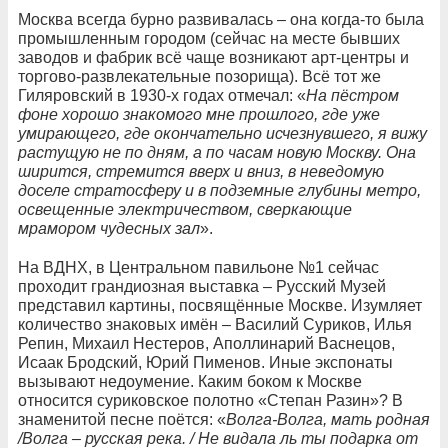
Москва всегда бурно развивалась – она когда-то была
промышленным городом (сейчас на месте бывших
заводов и фабрик всё чаще возникают арт-центры и
торгово-развлекательные позорища). Всё тот же
Гиляровский в 1930-х годах отмечал: «
На пёстром
фоне хорошо знакомого мне прошлого, где уже
умирающего, где окончательно исчезнувшего, я вижу
растущую не по дням, а по часам новую Москву. Она
ширится, стремится вверх и вниз, в неведомую
доселе стратосферу и в подземные глубины метро,
освещенные электричеством, сверкающие
мрамором чудесных зал
».
На ВДНХ, в Центральном павильоне №1 сейчас
проходит грандиозная выставка – Русский Музей
представил картины, посвящённые Москве. Изумляет
количество знаковых имён – Василий Суриков, Илья
Репин, Михаил Нестеров, Аполлинарий Васнецов,
Исаак Бродский, Юрий Пименов. Иные экспонаты
вызывают недоумение. Каким боком к Москве
относится суриковское полотно «Степан Разин»? В
знаменитой песне поётся: «
Волга-Волга, мать родная
/Волга – русская река. / Не видала ль ты подарка от