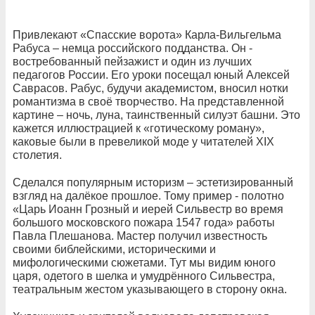
Привлекают «Спасские ворота» Карла-Вильгельма
Рабуса – немца российского подданства. Он -
востребованный пейзажист и один из лучших
педагогов России. Его уроки посещал юный Алексей
Саврасов. Рабус, будучи академистом, вносил нотки
романтизма в своё творчество. На представленной
картине – ночь, луна, таинственный силуэт башни. Это
кажется иллюстрацией к «готическому роману»,
каковые были в превеликой моде у читателей XIX
cтолетия.
Сделался популярным историзм – эстетизированный
взгляд на далёкое прошлое. Тому пример - полотно
«Царь Иоанн Грозный и иерей Сильвестр во время
большого московского пожара 1547 года» работы
Павла Плешанова. Мастер получил известность
своими библейскими, историческими и
мифологическими сюжетами. Тут мы видим юного
царя, одетого в шелка и умудрённого Сильвестра,
театральным жестом указывающего в сторону окна.