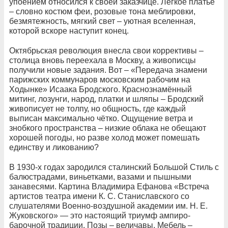
упоением относился к своей заказчице. Лёгкое платье
– словно костюм феи, розовые тона меблировки,
безмятежность, мягкий свет – уютная вселенная,
которой вскоре наступит конец.
Октябрьская революция внесла свои коррективы –
столица вновь переехала в Москву, а живописцы
получили новые задания. Вот – «Передача знамени
парижских коммунаров московским рабочим на
Ходынке» Исаака Бродского. Краснознамённый
митинг, лозунги, народ, платки и шляпы – Бродский
живописует не толпу, но общность, где каждый
выписан максимально чётко. Ощущение ветра и
знобкого пространства – низкие облака не обещают
хорошей погоды, но разве холод может помешать
единству и ликованию?
В 1930-х годах зародился сталинский Большой Стиль с
балюстрадами, виньетками, вазами и пышными
занавесями. Картина Владимира Ефанова «Встреча
артистов театра имени К. С. Станиславского со
слушателями Военно-воздушной академии им. Н. Е.
Жуковского» — это настоящий триумф ампиро-
барочной традиции. Позы – величавы. Мебель –