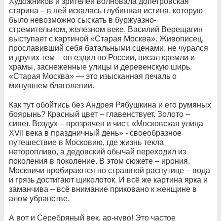
Художников и зрителей волновала допетровская
старина – в ней искалась глубинная истина, которую
было невозможно сыскать в буржуазно-
стремительном, железном веке. Василий Верещагин
выступает с картиной «Старая Москва». Живописец,
прославивший себя батальными сценами, не чурался
и других тем – он ездил по России, писал кремли и
храмы, заснеженные улицы и деревенскую ширь.
«Старая Москва» — это изысканная печаль о
минувшем благолепии.
Как тут обойтись без Андрея Рябушкина и его румяных
боярынь? Красный цвет – главенствует. Золото –
сияет. Воздух – прозрачен и чист. «Московская улица
XVII века в праздничный день» - своеобразное
путешествие в Московию, где жизнь текла
неторопливо, а дедовский обычай переходил из
поколения в поколение. В этом сюжете – ирония.
Москвичи пробираются по страшной распутице – вода
и грязь достигают щиколоток. И всё же картина ярка и
заманчива – всё внимание приковано к женщине в
алом убранстве.
А вот и Серебряный век, ар-нуво! Это частое