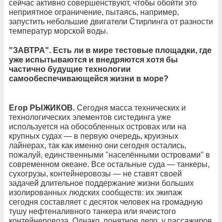
сейчас активно совершенствуют, чтобы обойти это
неприятное ограничение, пытаясь, например,
запустить небольшие двигатели Стирлинга от разности
температур морской воды.
"ЗАВТРА". Есть ли в мире тестовые площадки, где
уже испытываются и внедряются хотя бы
частично будущие технологии
самообеспечивающейся жизни в море?
Егор РЫЖИКОВ.
Сегодня масса технических и
технологических элементов систединга уже
используется на обособленных островах или на
крупных судах — в первую очередь, круизных
лайнерах, так как именно они сегодня остались,
пожалуй, единственными "населёнными островами" в
современном океане. Все остальные суда — танкеры,
сухогрузы, контейнеровозы — не ставят своей
задачей длительное поддержание жизни больших
изолированных людских сообществ: их экипаж
сегодня составляет с десяток человек на громадную
тушу нефтеналивного танкера или ячеистого
контейнеровоза. Однако, понятное дело, у пассажиров