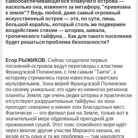
самообеспечивающегося плавучего острова —
насколько она, извините за метафору, "привязана
к земле"? Ведь любой, даже самый огромный
искусственный остров — это, по сути, лишь
большой корабль, который столь же подвержен
воздействию стихии — шторма, шквала,
тропического тайфуна… Как для такого поселения
будет решаться проблема безопасности?
Егор РЫЖИКОВ.
Сейчас создатели первых
поселений-островов ведут переговоры с властями
Французской Полинезии, с тем самым "Таити", к
которому стремились герои известных советских
мультфильмов. Зона морей Французской Полинезии
по-своему уникальна: это один из немногих регионов
планеты Земля, где очень редки шторма и практически
отсутствуют разрушительные тайфуны: их зона
проходит севернее и южнее этих благодатных мест.
Фактически — это филиал рая на Земле, только вот в
значительной мере обделённый пригодной для
проживания сушей. Этот пояс спокойного моря идёт
через многие другие участки Мирового океана, но
везде есть одна и та же проблема — там находятся