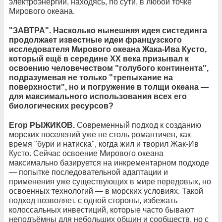
электроэнергии, находясь, по сути, в любой точке
Мирового океана.
"ЗАВТРА". Насколько нынешняя идея систединга
продолжает известные идеи французского
исследователя Мирового океана Жака-Ива Кусто,
который ещё в середине ХХ века призывал к
освоению человечеством "голубого континента",
подразумевая не только "трепыхание на
поверхности", но и погружение в толщи океана —
для максимального использования всех его
биологических ресурсов?
Егор РЫЖИКОВ.
Современный подход к созданию
морских поселений уже не столь романтичен, как
время "бури и натиска", когда жил и творил Жак-Ив
Кусто. Сейчас освоение Мирового океана
максимально базируется на инкрементарном подходе
— попытке последовательной адаптации и
применения уже существующих в мире передовых, но
освоенных технологий — в морских условиях. Такой
подход позволяет, с одной стороны, избежать
колоссальных инвестиций, которые часто бывают
неподъёмны для небольших общин и сообществ, но с