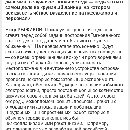
дилемма в случае острова-систеда — ведь это и в
самом деле не круизный лайнер, на котором
всегда есть чёткое разделение на пассажиров и
персонал?
Егор РЫЖИКОВ.
Пожалуй, острова-систеды и не
ставят перед собой задачи построения "мгновенного
счастья для всех, даром и чтобы никто не ушёл
обиженным". На первом этапе это, конечно, будут
слепки с уже существующих человеческих сообществ
— со всеми ограничениями вокруг и противоречиями
внутри них. С другой стороны, уникальность
местоположения и внутреннего устройства острова-
города позволит даже с начала его существования
провести некоторые показательные эксперименты.
Как вариант, обеспечить будущее поселение избытком
электроэнергии, просто поставив большее количество
аккумуляторов и солнечных батарей. А это, в свою
очередь, может помочь решить проблемы работы с
отходами или автоматизации и роботизации
"неудобных" и "непрестижных" работ, которые в
обычном городе выполнялись бы
низкооплачиваемыми работниками. Например,
использование уже разработанной российской