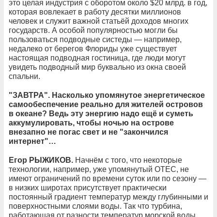
это целая индустрия с оборотом около $20 млрд. в год,
которая вовлекает в работу десятки миллионов
человек и служит важной статьёй доходов многих
государств. А особой популярностью могли бы
пользоваться подводные систеды — например,
недалеко от берегов Флориды уже существует
настоящая подводная гостиница, где люди могут
увидеть подводный мир буквально из окна своей
спальни.
"ЗАВТРА". Насколько упомянутое энергетическое
самообеспечение реально для жителей островов
в океане? Ведь эту энергию надо ещё и суметь
аккумулировать, чтобы ночью на острове
внезапно не погас свет и не "закончился
интернет"…
Егор РЫЖИКОВ.
Начнём с того, что некоторые
технологии, например, уже упомянутый ОТЕС, не
имеют ограничений по времени суток или по сезону —
в низких широтах присутствует практически
постоянный градиент температур между глубинными и
поверхностными слоями воды. Так что турбина,
работающая от разности температур морской воды,