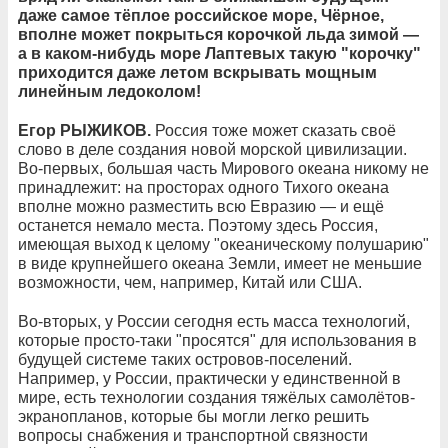
даже самое тёплое российское море, Чёрное,
вполне может покрыться корочкой льда зимой —
а в каком-нибудь море Лаптевых такую "корочку"
приходится даже летом вскрывать мощным
линейным ледоколом!
Егор РЫЖИКОВ.
Россия тоже может сказать своё
слово в деле создания новой морской цивилизации.
Во-первых, большая часть Мирового океана никому не
принадлежит: на просторах одного Тихого океана
вполне можно разместить всю Евразию — и ещё
останется немало места. Поэтому здесь Россия,
имеющая выход к целому "океаническому полушарию"
в виде крупнейшего океана Земли, имеет не меньшие
возможности, чем, например, Китай или США.
Во-вторых, у России сегодня есть масса технологий,
которые просто-таки "просятся" для использования в
будущей системе таких островов-поселений.
Например, у России, практически у единственной в
мире, есть технологии создания тяжёлых самолётов-
экранопланов, которые бы могли легко решить
вопросы снабжения и транспортной связности