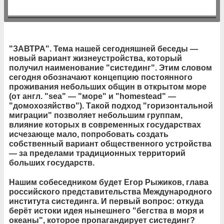
"ЗАВТРА". Тема нашей сегодняшней беседы —
новый вариант жизнеустройства, который
получил наименование "систединг". Этим словом
сегодня обозначают концепцию постоянного
проживания небольших общин в открытом море
(от англ. "sea" — "море" и "homеstead" —
"домохозяйство"). Такой подход "горизонтальной
миграции" позволяет небольшим группам,
влияние которых в современных государствах
исчезающе мало, попробовать создать
собственный вариант общественного устройства
— за пределами традиционных территорий
больших государств.
Нашим собеседником будет Егор Рыжиков, глава
российского представительства Международного
института систединга. И первый вопрос: откуда
берёт истоки идея нынешнего "бегства в моря и
океаны", которое пропагандирует систединг?