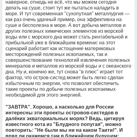
наверное, отнюдь не всё, что мы можем сегодня
делать на суше, стоит тут же пытаться наладить в
море. И тут современная "сухопутная" металлургия —
как раз очень удачный пример, она эффективна на
суше и бесполезна в море. А вот добыча металлов и
других полезных химических элементов из морской
воды или с морского дна может стать рентабельной и
прибыльной уже в ближайшем времени: на этот
сценарий работает как истощение материковых
месторождений полезных ископаемых, так и
совершенствование технологий извлечения полезных
минералов и металлов из морской воды и с океанского
дна. Ну и, конечно же, тут снова "в плюс" играет тот
фактор, что остров-систед может быть легко сделан
избыточным по энергии, что позволит обеспечить
такие проекты по добыче полезных ископаемых
необходимой для этого энергией.
"ЗАВТРА". Хорошо, а насколько для России
интересны эти проекты островов-систедов в
далёких экваториальных морях? Ведь, цитируя
известного кота из "Блудного попугая", можно
повторить: "Не были мы ни на каком Таити!". И
вряд ли окажемся там в ближайшем будущем: