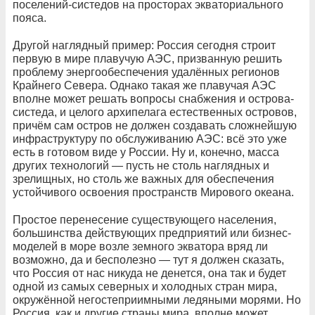
поселений-систедов на просторах экваториального
пояса.
Другой наглядный пример: Россия сегодня строит
первую в мире плавучую АЭС, призванную решить
проблему энергообеспечения удалённых регионов
Крайнего Севера. Однако такая же плавучая АЭС
вполне может решать вопросы снабжения и острова-
систеда, и целого архипелага естественных островов,
причём сам остров не должен создавать сложнейшую
инфраструктуру по обслуживанию АЭС: всё это уже
есть в готовом виде у России. Ну и, конечно, масса
других технологий — пусть не столь наглядных и
зрелищных, но столь же важных для обеспечения
устойчивого освоения пространств Мирового океана.
Простое перенесение существующего населения,
большинства действующих предприятий или бизнес-
моделей в море возле земного экватора вряд ли
возможно, да и бесполезно — тут я должен сказать,
что Россия от нас никуда не денется, она так и будет
одной из самых северных и холодных стран мира,
окружённой негостеприимными ледяными морями. Но
Россия, как и другие страны мира, вполне может