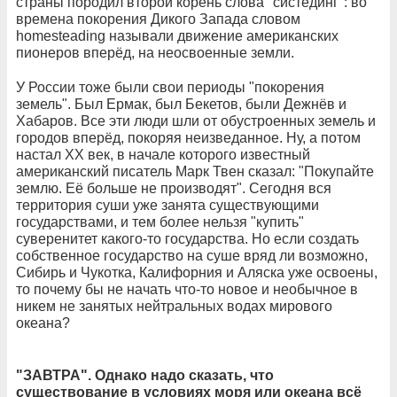
страны породил второй корень слова "систединг": во
времена покорения Дикого Запада словом
homesteading называли движение американских
пионеров вперёд, на неосвоенные земли.
У России тоже были свои периоды "покорения
земель". Был Ермак, был Бекетов, были Дежнёв и
Хабаров. Все эти люди шли от обустроенных земель и
городов вперёд, покоряя неизведанное. Ну, а потом
настал ХХ век, в начале которого известный
американский писатель Марк Твен сказал: "Покупайте
землю. Её больше не производят". Сегодня вся
территория суши уже занята существующими
государствами, и тем более нельзя "купить"
суверенитет какого-то государства. Но если создать
собственное государство на суше вряд ли возможно,
Сибирь и Чукотка, Калифорния и Аляска уже освоены,
то почему бы не начать что-то новое и необычное в
никем не занятых нейтральных водах мирового
океана?
"ЗАВТРА". Однако надо сказать, что
существование в условиях моря или океана всё