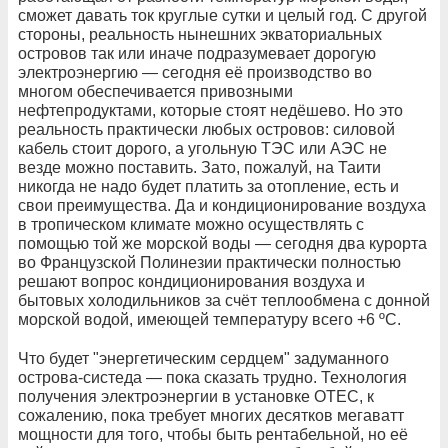
сможет давать ток круглые сутки и целый год. С другой
стороны, реальность нынешних экваториальных
островов так или иначе подразумевает дорогую
электроэнергию — сегодня её производство во
многом обеспечивается привозными
нефтепродуктами, которые стоят недёшево. Но это
реальность практически любых островов: силовой
кабель стоит дорого, а угольную ТЭС или АЭС не
везде можно поставить. Зато, пожалуй, на Таити
никогда не надо будет платить за отопление, есть и
свои преимущества. Да и кондиционирование воздуха
в тропическом климате можно осуществлять с
помощью той же морской воды — сегодня два курорта
во Французской Полинезии практически полностью
решают вопрос кондиционирования воздуха и
бытовых холодильников за счёт теплообмена с донной
морской водой, имеющей температуру всего +6 ºС.
Что будет "энергетическим сердцем" задуманного
острова-систеда — пока сказать трудно. Технология
получения электроэнергии в установке ОТЕС, к
сожалению, пока требует многих десятков мегаватт
мощности для того, чтобы быть рентабельной, но её