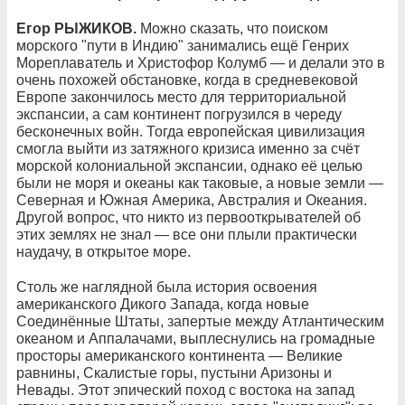
Егор РЫЖИКОВ.
Можно сказать, что поиском
морского "пути в Индию" занимались ещё Генрих
Мореплаватель и Христофор Колумб — и делали это в
очень похожей обстановке, когда в средневековой
Европе закончилось место для территориальной
экспансии, а сам континент погрузился в череду
бесконечных войн. Тогда европейская цивилизация
смогла выйти из затяжного кризиса именно за счёт
морской колониальной экспансии, однако её целью
были не моря и океаны как таковые, а новые земли —
Северная и Южная Америка, Австралия и Океания.
Другой вопрос, что никто из первооткрывателей об
этих землях не знал — все они плыли практически
наудачу, в открытое море.
Столь же наглядной была история освоения
американского Дикого Запада, когда новые
Соединённые Штаты, запертые между Атлантическим
океаном и Аппалачами, выплеснулись на громадные
просторы американского континента — Великие
равнины, Скалистые горы, пустыни Аризоны и
Невады. Этот эпический поход с востока на запад