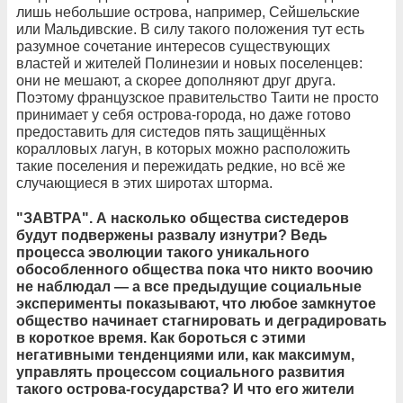
лишь небольшие острова, например, Сейшельские
или Мальдивские. В силу такого положения тут есть
разумное сочетание интересов существующих
властей и жителей Полинезии и новых поселенцев:
они не мешают, а скорее дополняют друг друга.
Поэтому французское правительство Таити не просто
принимает у себя острова-города, но даже готово
предоставить для систедов пять защищённых
коралловых лагун, в которых можно расположить
такие поселения и пережидать редкие, но всё же
случающиеся в этих широтах шторма.
"ЗАВТРА". А насколько общества систедеров
будут подвержены развалу изнутри? Ведь
процесса эволюции такого уникального
обособленного общества пока что никто воочию
не наблюдал — а все предыдущие социальные
эксперименты показывают, что любое замкнутое
общество начинает стагнировать и деградировать
в короткое время. Как бороться с этими
негативными тенденциями или, как максимум,
управлять процессом социального развития
такого острова-государства? И что его жители