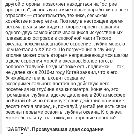
другой стороны, позволяет находиться на "острие
прогресса", используя самые новые наработки во всех
отраслях — строительстве, технике, сельском
хозяйстве и энергетике. Поэтому в настоящее время
весьма реальным видится скорее проект создания
одного-двух самообеспечивающихся искусственных
плавающих островов в спокойной части Тихого
океана, нежели масштабное освоение глубин моря, о
чём мечтали в ХХ веке. Но погружение в глубину
вполне может стать вторым напрашивающимся шагом
в деле освоения морей и океанов. Более того, в
вопросе "голубой бездны" тоже есть подвижки — так,
не далее как в 2016-м году Китай заявил, что в его
ближайшие планы входит создание
экспериментального постоянно действующего
поселения на глубине два километра. Конечно, это
громадная глубина, адское давление в 200 атмосфер,
но Китай обычно планирует свои действия на многие
десятилетия вперёд, и, пожалуй, у китайцев есть свои
резоны первыми освоить глубины океана. Кто знает,
может быть, и тут нас ожидают хорошие новости?
"ЗАВТРА". Прозвучавшая идея создания