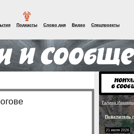
ытия
Подкасты
Слово дня
Видео
Спецпроекты
огове
Галина Иванкин
Повелитель г
21 июля 2026