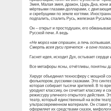
Змея, Малая змея, дракон, Царь Дна, кони 
мёртвыми глазами-долларами, с двигающи
и скребущими по земле когтями. Иностранн
подпалить, спалить Русь, железная Русалка
Он – открыт и простодушен, его обманывают
Русской печи. А ведь
«Не мороз нам страшен, а печь остывшая.
Смерть всея руси прячется - в огне погас
Гаснет идея, исходит Дух, остывает сердце и
Все метафоры ясны, отчётливы, понятны д
Хирург объединил техносферу с мощной со
фольклором, русскими сказками. Это синтез
которая собирает тысячи зрителей. В то в
уродуют классику, он сочетает классику и 
режиссуру уличного открытого действия. Эт
театр, который единственный на всём теат
ультрасовременном материале. Он ставит 
оформляет их средствами сказок, мифологи