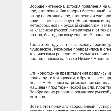
Вообще интересна история появления на б
представлений. Как говорит бессменный ли
автор новогодних представлений и сценари
«описывает» сказочную "Новогоднюю истор
метафоры, новый русский символизм, взяты
из классиков русской литературы и от тех 
поэтов, благодаря кому ещё живёт наша ли
Так, в этом году взятые за основу произве
пушкинское Лукоморье превратились в огн
техническими решениями, музыкальными н
поставленными на базе в Нижних Мневника
Эти новогодние представления родились из
поначалу - к мотоциклам, к брутальным п
железом. Но через нагромождение металла
машины - плод технической мысли, плод тво
Воображение рисовало романтику русской д
моторов.
Вот на этот поначалу заброшенный пустырь