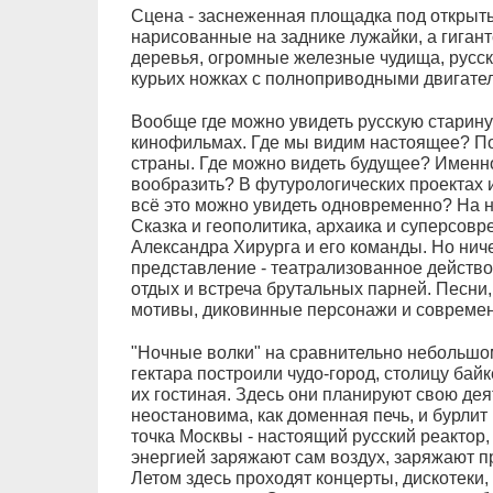
Сцена - заснеженная площадка под открыты
нарисованные на заднике лужайки, а гигант
деревья, огромные железные чудища, русска
курьих ножках с полноприводными двигате
Вообще где можно увидеть русскую старину
кинофильмах. Где мы видим настоящее? Пов
страны. Где можно видеть будущее? Именно 
вообразить? В футурологических проектах и
всё это можно увидеть одновременно? На н
Сказка и геополитика, архаика и суперсов
Александра Хирурга и его команды. Но ниче
представление - театрализованное действ
отдых и встреча брутальных парней. Песни,
мотивы, диковинные персонажи и современ
"Ночные волки" на сравнительно небольшо
гектара построили чудо-город, столицу байк
их гостиная. Здесь они планируют свою дея
неостановима, как доменная печь, и бурлит 
точка Москвы - настоящий русский реактор
энергией заряжают сам воздух, заряжают п
Летом здесь проходят концерты, дискотеки,