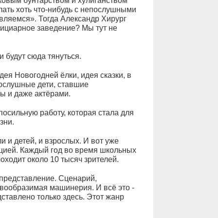
ковым бунтарством и хулиганством
ать хоть что-нибудь с непослушными
авляемся». Тогда Александр Хирург
рнициарное заведение? Мы тут не
и будут сюда тянуться.
идея Новогодней ёлки, идея сказки, в
послушные дети, ставшие
ы и даже актёрами.
посильную работу, которая стала для
зни.
и и детей, и взрослых. И вот уже
ицией. Каждый год во время школьных
роходит около 10 тысяч зрителей.
 представление. Сценарий,
евообразимая машинерия. И всё это -
едставлено только здесь. Этот жанр