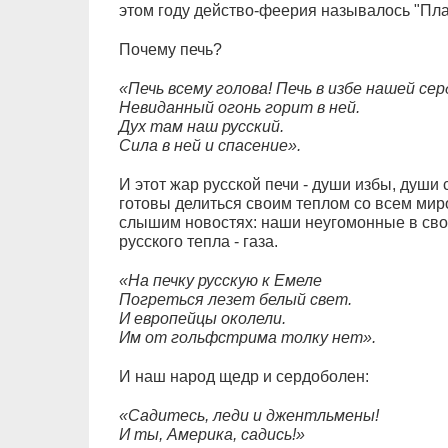
этом году действо-феерия называлось "Пла
Почему печь?
«Печь всему голова! Печь в избе нашей се
Невиданный огонь горит в ней.
Дух там наш русский.
Сила в ней и спасение».
И этот жар русской печи - души избы, души 
готовы делиться своим теплом со всем миро
слышим новостях: наши неугомонные в сво
русского тепла - газа.
«На печку русскую к Емеле
Погреться лезет белый свет.
И европейцы околели.
Им от гольфстрима толку нет».
И наш народ щедр и сердоболен:
«Садитесь, леди и джентльмены!
И ты, Америка, садись!»