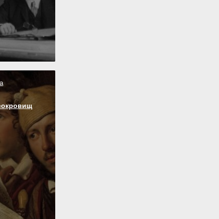
а
сокровищ