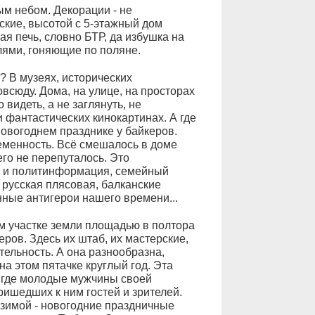
м небом. Декорации - не
ские, высотой с 5-этажный дом
я печь, словно БТР, да избушка на
лями, гоняющие по поляне.
? В музеях, исторических
сюду. Дома, на улице, на просторах
видеть, а не заглянуть, не
 фантастических кинокартинах. А где
овогоднем празднике у байкеров.
ременность. Всё смешалось в доме
го не перепуталось. Это
о и политинформация, семейный
 русская плясовая, балканские
ные антигерои нашего времени...
м участке земли площадью в полтора
еров. Здесь их штаб, их мастерские,
тельность. А она разнообразна,
на этом пятачке круглый год. Эта
, где молодые мужчины своей
ришедших к ним гостей и зрителей.
 зимой - новогодние праздничные