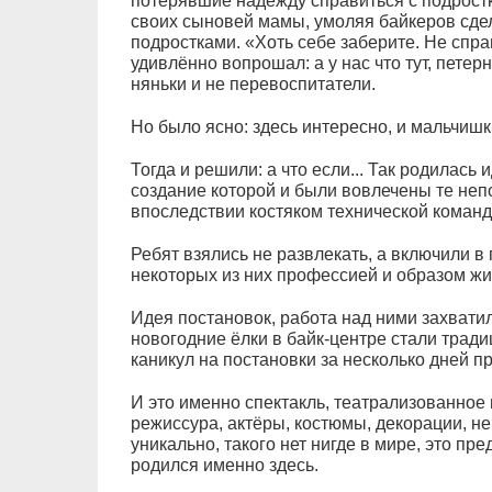
потерявшие надежду справиться с подрост
своих сыновей мамы, умоляя байкеров сдел
подростками. «Хоть себе заберите. Не спр
удивлённо вопрошал: а у нас что тут, пете
няньки и не перевоспитатели.
Но было ясно: здесь интересно, и мальчишк
Тогда и решили: а что если... Так родилась 
создание которой и были вовлечены те не
впоследствии костяком технической команд
Ребят взялись не развлекать, а включили в 
некоторых из них профессией и образом жи
Идея постановок, работа над ними захватил
новогодние ёлки в байк-центре стали трад
каникул на постановки за несколько дней п
И это именно спектакль, театрализованное
режиссура, актёры, костюмы, декорации, н
уникально, такого нет нигде в мире, это пр
родился именно здесь.