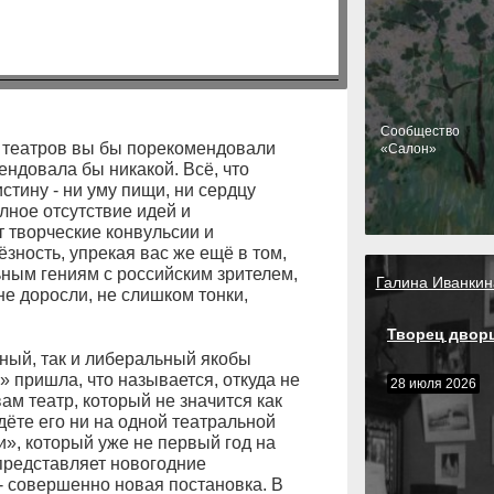
Cообщество
х театров вы бы порекомендовали
«Салон»
ендовала бы никакой. Всё, что
стину - ни уму пищи, ни сердцу
лное отсутствие идей и
т творческие конвульсии и
зность, упрекая вас же ещё в том,
льным гениям с российским зрителем,
Галина Иванкин
не доросли, не слишком тонки,
Творец двор
ный, так и либеральный якобы
» пришла, что называется, откуда не
28 июля 2026
ам театр, который не значится как
дёте его ни на одной театральной
», который уже не первый год на
представляет новогодние
- совершенно новая постановка. В