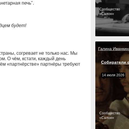
нетарная печь".
Cообщество
«Салон»
рдцем будет!
Галина Иванкин
страны, согревает не только нас. Мы
м. О чём, кстати, каждый день
Собиратели 
ём «партнёрстве» партнёры требуют
14 июля 2026
Cообщество
«Салон»