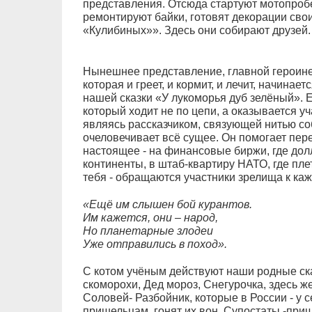
представления. Отсюда стартуют мотопробе
ремонтируют байки, готовят декорации св
«Кулибиных»». Здесь они собирают друзей.
Нынешнее представление, главной героиней
которая и греет, и кормит, и лечит, начинае
нашей сказки «У лукоморья дуб зелёный». Е
который ходит не по цепи, а оказывается у
являясь рассказчиком, связующей нитью соб
очеловечивает всё сущее. Он помогает пер
настоящее - на финансовые биржи, где дол
континенты, в штаб-квартиру НАТО, где пле
тебя - обращаются участники зрелища к ка
«Ещё им слышен бой курантов.
Им кажется, они – народ,
Но планетарные злодеи
Уже отправились в поход».
С котом учёным действуют наши родные ск
скоморохи, Дед мороз, Снегурочка, здесь ж
Соловей- Разбойник, которые в России - у 
пришельцам, гонят их вон. Супостаты -при