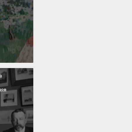
а
цов