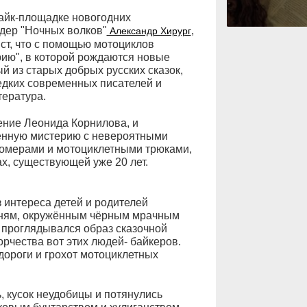
айк-площадке новогодних
дер "Ночных волков"
,
Александр Хирург
ст, что с помощью мотоциклов
ию", в которой рождаются новые
й из старых добрых русских сказок,
редких современных писателей и
тература.
дение Леонида Корнилова, и
енную мистерию с невероятными
омерами и мотоциклетными трюками,
х, существующей уже 20 лет.
 интереса детей и родителей
арням, окружённым чёрным мрачным
 проглядывался образ сказочной
рчества вот этих людей- байкеров.
ороги и грохот мотоциклетных
, кусок неудобицы и потянулись