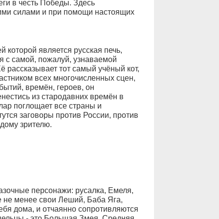
ги в честь Победы. Здесь
оими силами и при помощи настоящих
 которой является русская печь,
тся с самой, пожалуй, узнаваемой
ё рассказывает тот самый учёный кот,
частником всех многочисленных сцен,
ытий, времён, героев, он
енестись из стародавних времён в
лар поглощает все страны и
тутся заговоры против России, против
ждому зрителю.
азочные персонажи: русалка, Емеля,
е не менее свои Леший, Баба Яга,
себя дома, и отчаянно сопротивляются
шельцы - это Большая Змея, Средняя