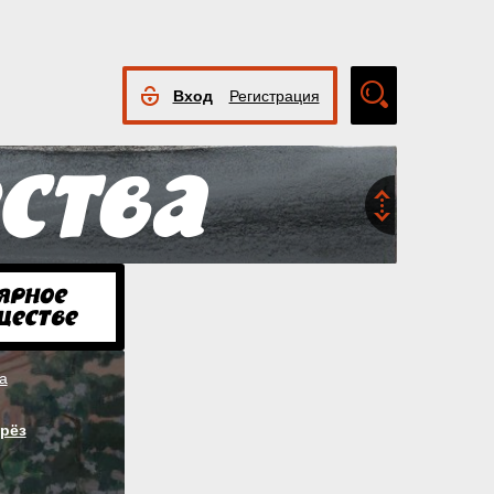
Вход
Регистрация
Расширенный
поиск
а
рёз