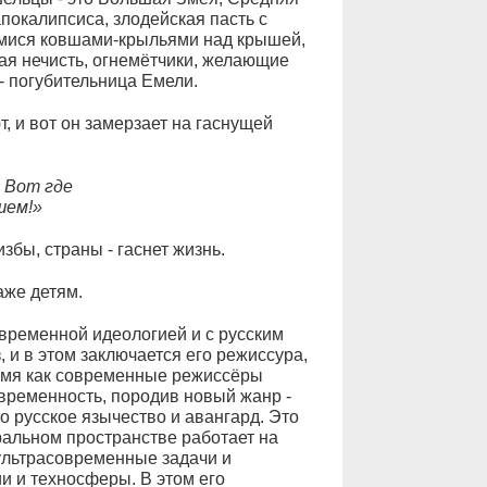
апокалипсиса, злодейская пасть с
мися ковшами-крыльями над крышей,
ая нечисть, огнемётчики, желающие
- погубительница Емели.
, и вот он замерзает на гаснущей
 Вот где
шем!»
збы, страны - гаснет жизнь.
аже детям.
временной идеологией и с русским
, и в этом заключается его режиссура,
ремя как современные режиссёры
современность, породив новый жанр -
о русское язычество и авангард. Это
ральном пространстве работает на
ультрасовременные задачи и
и и техносферы. В этом его