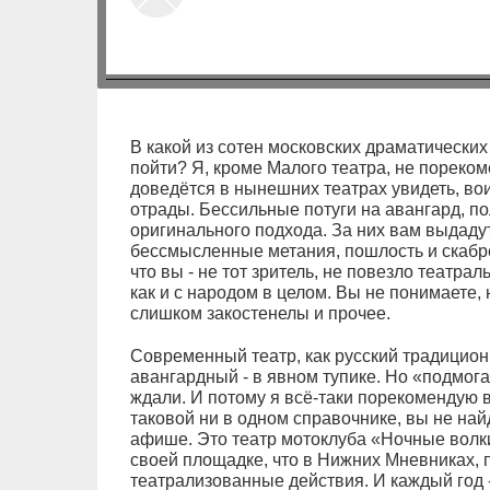
В какой из сотен московских драматически
пойти? Я, кроме Малого театра, не пореком
доведётся в нынешних театрах увидеть, вои
отрады. Бессильные потуги на авангард, по
оригинального подхода. За них вам выдаду
бессмысленные метания, пошлость и скабрё
что вы - не тот зритель, не повезло театра
как и с народом в целом. Вы не понимаете, 
слишком закостенелы и прочее.
Современный театр, как русский традицион
авангардный - в явном тупике. Но «подмога
ждали. И потому я всё-таки порекомендую в
таковой ни в одном справочнике, вы не най
афише. Это театр мотоклуба «Ночные волки
своей площадке, что в Нижних Мневниках, 
театрализованные действия. И каждый год 