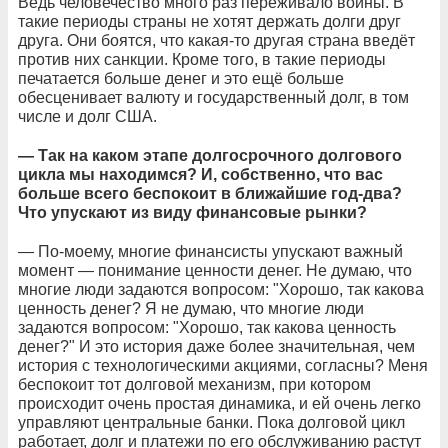
Ведь человечество много раз переживало войны. В
такие периоды страны не хотят держать долги друг
друга. Они боятся, что какая-то другая страна введёт
против них санкции. Кроме того, в такие периоды
печатается больше денег и это ещё больше
обесценивает валюту и государственный долг, в том
числе и долг США.
— Так на каком этапе долгосрочного долгового
цикла мы находимся? И, собственно, что вас
больше всего беспокоит в ближайшие год-два?
Что упускают из виду финансовые рынки?
— По-моему, многие финансисты упускают важный
момент — понимание ценности денег. Не думаю, что
многие люди задаются вопросом: "Хорошо, так какова
ценность денег? Я не думаю, что многие люди
задаются вопросом: "Хорошо, так какова ценность
денег?" И это история даже более значительная, чем
история с технологическими акциями, согласны? Меня
беспокоит тот долговой механизм, при котором
происходит очень простая динамика, и ей очень легко
управляют центральные банки. Пока долговой цикл
работает, долг и платежи по его обслуживанию растут