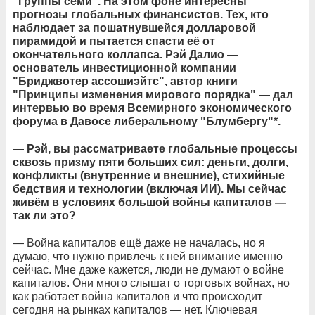
"Группы семи". На этом фоне интересны
прогнозы глобальных финансистов. Тех, кто
наблюдает за пошатнувшейся долларовой
пирамидой и пытается спасти её от
окончательного коллапса. Рэй Далио —
основатель инвестиционной компании
"Бриджвотер ассошиэйтс", автор книги
"Принципы изменения мирового порядка" — дал
интервью во время Всемирного экономического
форума в Давосе либеральному "Блумбергу"*.
— Рэй, вы рассматриваете глобальные процессы
сквозь призму пяти больших сил: деньги, долги,
конфликты (внутренние и внешние), стихийные
бедствия и технологии (включая ИИ). Мы сейчас
живём в условиях большой войны капиталов —
так ли это?
— Война капиталов ещё даже не началась, но я
думаю, что нужно привлечь к ней внимание именно
сейчас. Мне даже кажется, люди не думают о войне
капиталов. Они много слышат о торговых войнах, но
как работает война капиталов и что происходит
сегодня на рынках капиталов — нет. Ключевая