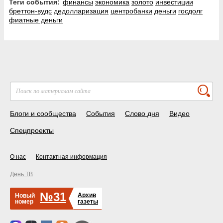
Теги события:
финансы
экономика
золото
инвестиции
бреттон-вудс
дедолларизация
центробанки
деньги
госдолг
фиатные деньги
Блоги и сообщества
События
Слово дня
Видео
Спецпроекты
О нас
Контактная информация
День ТВ
№31
Архив
Новый
номер
газеты