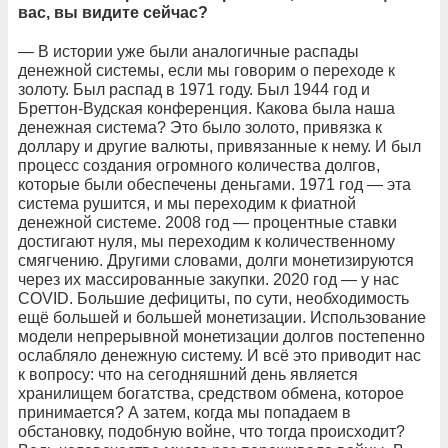
вас, вы видите сейчас?
— В истории уже были аналогичные распады
денежной системы, если мы говорим о переходе к
золоту. Был распад в 1971 году. Был 1944 год и
Бреттон-Вудская конференция. Какова была наша
денежная система? Это было золото, привязка к
доллару и другие валюты, привязанные к нему. И был
процесс со­здания огромного количества долгов,
которые были обеспечены деньгами. 1971 год — эта
система рушится, и мы переходим к фиатной
денежной системе. 2008 год — процентные ставки
достигают нуля, мы переходим к количественному
смягчению. Другими словами, долги монетизируются
через их массированные закупки. 2020 год — у нас
COVID. Большие дефициты, по сути, необходимость
ещё большей и большей монетизации. Использование
модели непрерывной монетизации долгов постепенно
ослабляло денежную систему. И всё это приводит нас
к вопросу: что на сегодняшний день является
хранилищем богатства, средством обмена, которое
принимается? А затем, когда мы попадаем в
обстановку, подобную войне, что тогда происходит?