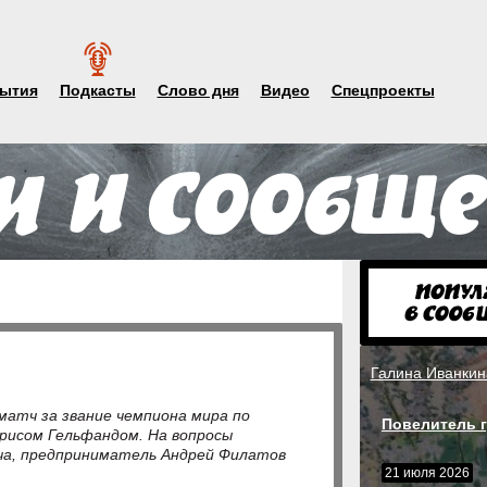
ытия
Подкасты
Слово дня
Видео
Спецпроекты
Галина Иванкин
 матч за звание чемпиона мира по
Повелитель г
исом Гельфандом. На вопросы
ча, предприниматель Андрей Филатов
21 июля 2026