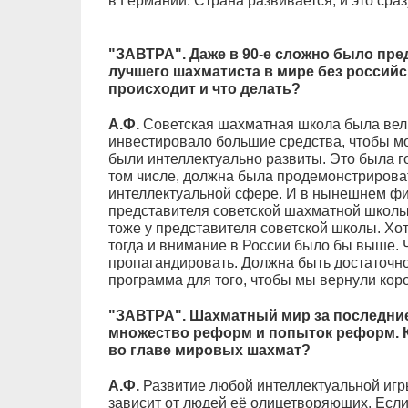
в Германии. Страна развивается, и это сра
"ЗАВТРА". Даже в 90-е сложно было пре
лучшего шахматиста в мире без российск
происходит и что делать?
А.Ф.
Советская шахматная школа была вел
инвестировало большие средства, чтобы мо
были интеллектуально развиты. Это была г
том числе, должна была продемонстрирова
интеллектуальной сфере. И в нынешнем ф
представителя советской шахматной школы,
тоже у представителя советской школы. Хот
тогда и внимание в России было бы выше. 
пропагандировать. Должна быть достаточно
программа для того, чтобы мы вернули коро
"ЗАВТРА". Шахматный мир за последние
множество реформ и попыток реформ. К
во главе мировых шахмат?
А.Ф.
Развитие любой интеллектуальной игры
зависит от людей её олицетворяющих. Есл