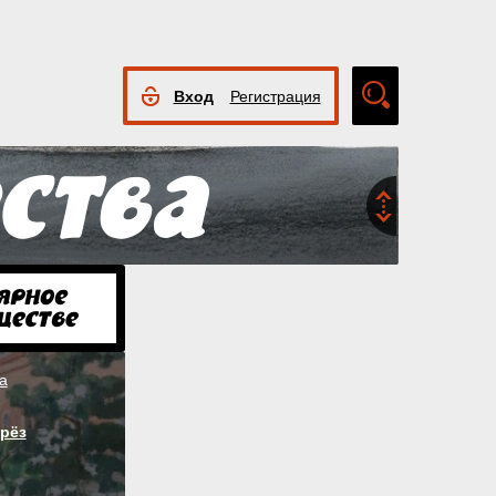
Вход
Регистрация
Расширенный
поиск
а
рёз