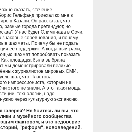
ожно сказать, стечение
Борис Гельфанд приехал ко мне в
ире в Казани. Он рассказал, что
, разные города претендуют, но
осква? У нас будет Олимпиада в Сочи,
о знаковые соревнования, и почему
овые шахматы. Почему бы не подать
ция её поддержит. А когда выиграли,
мощью шахмат попробовать показать
о. Как площадка была выбрана
ат мы демонстрировали великие
ясённых журналистов мировых СМИ,
 услышал, что Пластова
ого импрессиониста, который не
ни этого не знали. А это такая мощь.
тиции, технологии, надо
 нужно через культурную экспансию.
 галерея? Не боитесь ли вы, что
блики и музейного сообщества
ющим фактором, и это недоверие
историй, "реформ", нововведений,