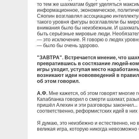
то тем же шахматам будет уделяться макс
информационное, экономическое, политичес
Сяопин возглавлял ассоциацию интеллектуа
такого уровня фигуры возглавляли бы мир
внимания было бы неизбежным. И шахматы
быть серьёзные мировые люди. Необязател
— это исключение. Я говорю о людях уров
— было бы очень здорово.
"ЗАВТРА". Встречается мнение, что шах
превратившись в состязание людей-ком
игры уходит, уступая место наработан
возникают идеи нововведений в правил
об этом говорил.
А.Ф.
Мне кажется, об этом говорят многие г
Капабланка говорил о смерти шахмат, разы
пришёл Алехин и эти разговоры закончил.
соответственно, реформистских идей в них 
Я думаю, это неизбежно и естественно, но 
великая игра, которую никогда невозможно 