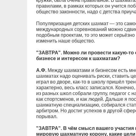
кружки, была очень правильной. В шахматах
правилами, в рамках которых он учится по
общество законности, надо с детства приуч
Популяризация детских шахмат — это самое
международных соревнований можно сдвину
подобным проектам, то это может серьёзно 
изменить наше общество.
"ЗАВТРА". Можно ли провести какую-то
бизнесе и интересом к шахматам?
А.Ф.
Между шахматами и бизнесом есть мног
шахматах надо оценивать риски, ставить це
играл во дворе, как-то в школу пришёл тре
характерно, весь класс записался. Конечно
из разных школ собрали группу, педагог с 
как спортсменов, и как людей. Дальше я по
шахматную специализацию, собирался ста
арбитром. Но достиг успехов в другой сфер
порывал.
"ЗАВТРА". В чём смысл вашего участия 
мировую шахматную корону, какие цели 