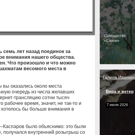
Cообщество
«Салон»
 семь лет назад поединок за
ре внимания нашего общества.
ен. Что произошло и что можно
шахматам весомого места в
Галина Иванкин
ы вы оказались около места
Вера и ветер
чную очередь из числа желавших
тернет-трансляцию сотни тысяч
 рабочее время, значит, не так-то и
7 июля 2026
то хотелось бы больше внимания в
—Каспаров было объяснимо: это были
е, получался внутренний розыгрыш со