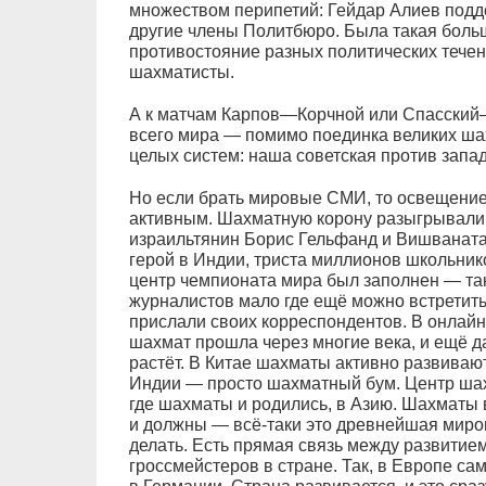
множеством перипетий: Гейдар Алиев подд
другие члены Политбюро. Была такая боль
противостояние разных политических течен
шахматисты.
А к матчам Карпов—Корчной или Спасски
всего мира — помимо поединка великих ша
целых систем: наша советская против запа
Но если брать мировые СМИ, то освещени
активным. Шахматную корону разыгрывали
израильтянин Борис Гельфанд и Вишваната
герой в Индии, триста миллионов школьнико
центр чемпионата мира был заполнен — та
журналистов мало где ещё можно встретит
прислали своих корреспондентов. В онлай
шахмат прошла через многие века, и ещё д
растёт. В Китае шахматы активно развивают
Индии — просто шахматный бум. Центр шах
где шахматы и родились, в Азию. Шахматы 
и должны — всё-таки это древнейшая миров
делать. Есть прямая связь между развитие
гроссмейстеров в стране. Так, в Европе с