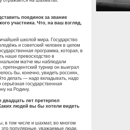
зу отражается на шахматах.
дставить поединок за звание
ого участника. Что, на ваш взгляд,
ичайшей школой мира. Государство
лодёжь и советский человек в целом
осударственная программа, которая, в
ть наше превосходство в
инальном матче мы наблюдали
 претендентский турнир он выиграл
елось бы, конечно, увидеть россиян,
Что делать — надо вкладывать, надо
 серьёзная государственная
ну на Родину.
 двадцать лет претерпел
аких людей вы бы хотели видеть
, в том числе и шахмат, во многом
и это популярные, уважаемые люди,