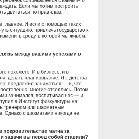
 ребёнок соприкасается с какими-то
беждать. Если мы хотим построить
ать двигаться по правилам.
 главное. И если с помощью таких
ть ситуацию, привлечь государство к
изменить среду, в которой мы живём,
 связь между вашими успехами в
о похожего. И в бизнесе, и в
ли, делать планирование. Я с детства
нер, предложил заниматься — и, что
, постепенно, многие отсеялись. Потом
нами занимался, воспитывал нас — и
ступил в Институт физкультуры на
ть тренером или шахматным
е. Однако с шахматами никогда не
в покровительстве матча за
и задачи вы перед собой ставили?