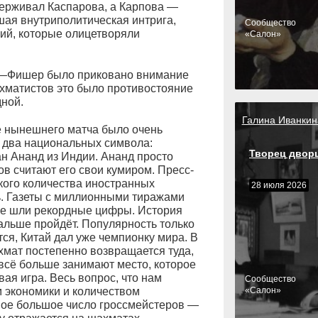
ерживал Каспарова, а Карпова —
шая внутриполитическая интрига,
Cообщество
ий, которые олицетворяли
«Салон»
й—Фишер было приковано внимание
хматистов это было противостояние
дной.
Галина Иванкин
е нынешнего матча было очень
 два национальных символа:
Творец двор
н Ананд из Индии. Ананд просто
в считают его свои кумиром. Пресс-
кого количества иностранных
28 июля 2026
ь. Газеты с миллионными тиражами
не шли рекордные цифры. История
альше пройдёт. Популярность только
ся, Китай дал уже чемпионку мира. В
мат постепенно возвращается туда,
всё больше занимают место, которое
ая игра. Весь вопрос, что нам
Cообщество
м экономики и количеством
«Салон»
амое большое число гроссмейстеров —