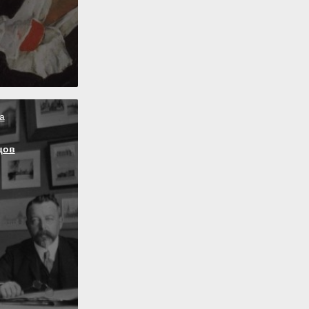
а
цов