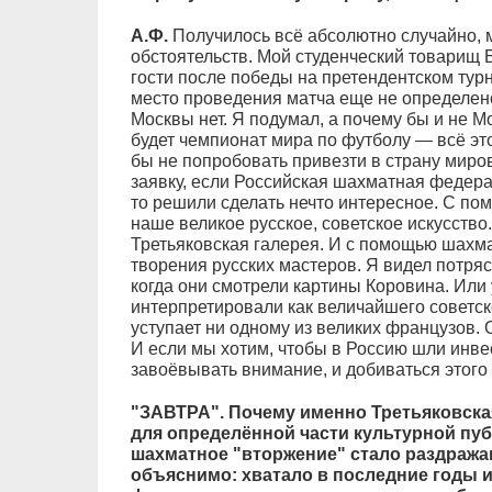
А.Ф.
Получилось всё абсолютно случайно, м
обстоятельств. Мой студенческий товарищ 
гости после победы на претендентском турн
место проведения матча еще не определено
Москвы нет. Я подумал, а почему бы и не М
будет чемпионат мира по футболу — всё эт
бы не попробовать привезти в страну мир
заявку, если Российская шахматная федера
то решили сделать нечто интересное. С по
наше великое русское, советское искусств
Третьяковская галерея. И с помощью шахм
творения русских мастеров. Я видел потр
когда они смотрели картины Коровина. Или
интерпретировали как величайшего советск
уступает ни одному из великих французов. О
И если мы хотим, чтобы в Россию шли инвес
завоёвывать внимание, и добиваться этого
"ЗАВТРА". Почему именно Третьяковская
для определённой части культурной пу
шахматное "вторжение" стало раздража
объяснимо: хватало в последние годы 