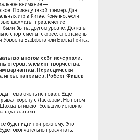
имальное внимание —
кое. Приведу такой пример. Дэн
льных игр в Китае. Конечно, если
овые шахматы, привлечение
 были бы на другом уровне. Должны
ьно спортсмены, скорее, спортсмены
ня Уоррена Баффета или Билла Гейтса
маты во многом себя исчерпали,
пьютеров; элемент творчества,
ным вариантам. Периодически
а игры, например, Роберт Фишер
оды, тема очень не новая. Ещё
грывая корону с Ласкером. Но потом
.. Шахматы имеют большую историю,
всегда хватало.
всё будет идти по-прежнему. Это
будет окончательно просчитать.