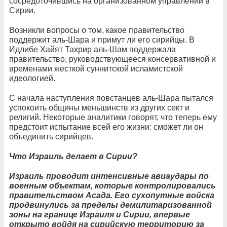
сосредоточившись на организованном управлении в
Сирии.
Возникли вопросы о том, какое правительство
поддержит аль-Шара и примут ли его сирийцы. В
Идлибе Хайят Тахрир аль-Шам поддержала
правительство, руководствующееся консервативной и
временами жесткой суннитской исламистской
идеологией.
С начала наступления повстанцев аль-Шара пытался
успокоить общины меньшинств из других сект и
религий. Некоторые аналитики говорят, что теперь ему
предстоит испытание всей его жизни: сможет ли он
объединить сирийцев.
Что Израиль делает в Сирии?
Израиль проводит интенсивные авиаудары по
военным объектам, которые контролировались
правительством Асада. Его сухопутные войска
продвинулись за пределы демилитаризованной
зоны на границе Израиля и Сирии, впервые
открыто войдя на сирийскую территорию за