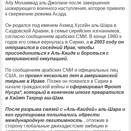
Абу Мохаммад аль-Джолани после завершения
шокирующего военного наступления, которое привело
к свержению режима Асада.
Он родился под именем Ахмед Хусейн аль-Шара в
Саудовской Аравии, в семье сирийских изгнанников,
согласно сообщениям арабских СМИ. В конце 1980-х
годов его семья вернулась в Сирию, а
в 2003 году он
отправился в соседний Ирак, чтобы
присоединиться к Аль-Каиде и бороться с
американской оккупацией.
По сообщениям арабских СМИ и официальных лиц
США, он
провел несколько лет в американской
тюрьме в Ираке
. Позже он появился в Сирии в
начале гражданской войны и
сформировал Фронт
Нусра*, который в конечном итоге превратился
в Хайят Тахрир аш-Шам.
После разрыва связей с «Аль-Каидой» аль-Шара и
его группировка попытались обрести
международную легитимность
, отложив в
сторону глобальные джихадистские амбиции и