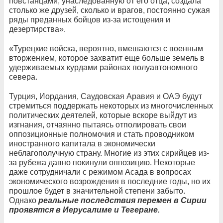
повстанцами, унаследованную от его отца, создала
столько же друзей, сколько и врагов, постоянно сужая
ряды преданных бойцов из-за истощения и
дезертирства».
«Турецкие войска, вероятно, вмешаются с военным
вторжением, которое захватит еще больше земель в
удерживаемых курдами районах полуавтономного
севера.
Турция, Иордания, Саудовская Аравия и ОАЭ будут
стремиться поддержать некоторых из многочисленных
политических деятелей, которые вскоре выйдут из
изгнания, отчаянно пытаясь отполировать свои
оппозиционные полномочия и стать проводником
иностранного капитала в экономически
неблагополучную страну. Многие из этих сирийцев из-
за рубежа давно покинули оппозицию. Некоторые
даже сотрудничали с режимом Асада в вопросах
экономического возрождения в последние годы, но их
прошлое будет в значительной степени забыто.
Однако
реальные последствия перемен в Сирии
проявятся в Иерусалиме и Тегеране.