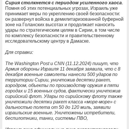
Сирия столкнется с периодом усиленного хаоса
.
Помня об этих потенциальных угрозах, Израиль уже
принимает меры по укреплению своей безопасности:
он развернул войска в демилитаризованной буферной
зоне на Голанских высотах и ​​продолжает наносить
удары по стратегическим целям в Сирии, в том числе
по комплексу безопасности и правительственному
исследовательскому центру в Дамаске.
Для справки:
The Washington Post и CNN (11.12.2024) пишут, что
Армия обороны Израиля 11 декабря заявила, что с 8
декабря военные самолеты нанесли 500 ударов по
территории Сирии, уничтожив десятки ракет,
аэродром, объекты по производству оружия в пяти
городах и 15 военных судов, фактически уничтожив
сирийский флот. Удары по сирийскому флоту также
уничтожили десятки ракет класса «море-море» с
дальностью полета от 50 до 120 миль, заявили
израильские военные. Уничтожены истребители,
беспилотники, танки, системы ПВО,