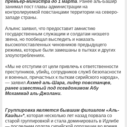
премьер-министра до 1 марта
. Ранее аль-Башир
занимал пост главы администрации на
контролируемой повстанцами территории на северо-
западе страны.
Альянс заявил, что предоставит амнистию
государственным служащим и солдатам низшего
звена, но пообещал выследить и наказать
высокопоставленных чиновников предыдущего
режима, которые были замешаны в пытках и других
злоупотреблениях.
«Мы не отступим от цели привлечь к ответственности
преступников, убийц, сотрудников служб безопасности
и военных, причастных к пыткам сирийского народа»,
— заявил
Ахмед аль-Шара, лидер повстанцев,
ранее известный под псевдонимом Абу
Мохаммад аль-Джолани.
Группировка является бывшим филиалом «Аль-
Каиды»*
, которая несколько лет назад порвала со
старой группировкой и стала доминировать в Идлибе
— последнем оплоте сирийской оппозиции во время