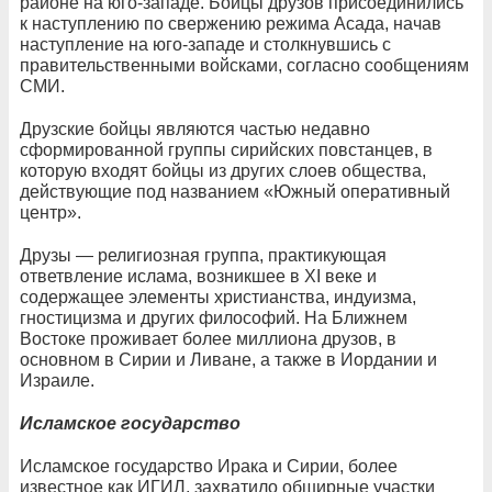
районе на юго-западе. Бойцы друзов присоединились
к наступлению по свержению режима Асада, начав
наступление на юго-западе и столкнувшись с
правительственными войсками, согласно сообщениям
СМИ.
Друзские бойцы являются частью недавно
сформированной группы сирийских повстанцев, в
которую входят бойцы из других слоев общества,
действующие под названием «Южный оперативный
центр».
Друзы — религиозная группа, практикующая
ответвление ислама, возникшее в XI веке и
содержащее элементы христианства, индуизма,
гностицизма и других философий. На Ближнем
Востоке проживает более миллиона друзов, в
основном в Сирии и Ливане, а также в Иордании и
Израиле.
Исламское государство
Исламское государство Ирака и Сирии, более
известное как ИГИЛ, захватило обширные участки