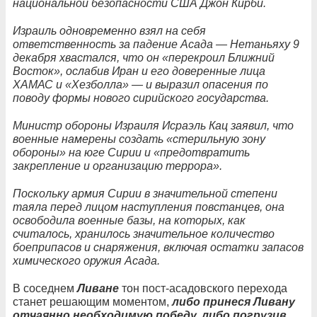
национальной безопасности США Джон Кирби.
Израиль одновременно взял на себя
ответственность за падение Асада — Нетаньяху 9
декабря хвастался, что он «перекроил Ближний
Восток», ослабив Иран и его доверенные лица
ХАМАС и «Хезболла» — и выразил опасения по
поводу формы нового сирийского государства.
Министр обороны Израиля Исраэль Кац заявил, что
военные намерены создать «стерильную зону
обороны» на юге Сирии и «предотвратить
закрепление и организацию террора».
Поскольку армия Сирии в значительной степени
таяла перед лицом наступления повстанцев, она
освободила военные базы, на которых, как
считалось, хранилось значительное количество
боеприпасов и снаряжения, включая остатки запасов
химического оружия Асада.
В соседнем
Ливане
тон пост-асадовского перехода
станет решающим моментом,
либо принеся Ливану
отчаянно необходимую победу, либо погрузив