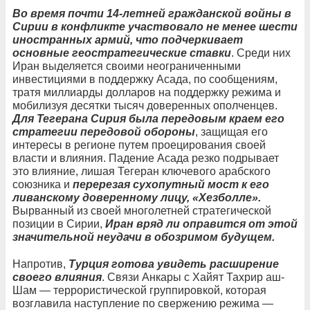
Во время почти 14-летней гражданской войны в
Сирии в конфликте участвовало не менее шести
иностранных армий, что подчеркивает
основные геостратегические ставки
. Среди них
Иран выделяется своими неограниченными
инвестициями в поддержку Асада, по сообщениям,
тратя миллиарды долларов на поддержку режима и
мобилизуя десятки тысяч доверенных ополченцев.
Для Тегерана Сирия была передовым краем его
стратегии передовой обороны
, защищая его
интересы в регионе путем проецирования своей
власти и влияния. Падение Асада резко подрывает
это влияние, лишая Тегеран ключевого арабского
союзника и
перерезая сухопутный мост к его
ливанскому доверенному лицу, «Хезболле».
Вырванный из своей многолетней стратегической
позиции в Сирии,
Иран вряд ли оправится от этой
значительной неудачи в обозримом будущем.
Напротив,
Турция готова увидеть расширение
своего влияния
. Связи Анкары с Хайят Тахрир аш-
Шам — террористической группировкой, которая
возглавила наступление по свержению режима —