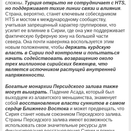
сложны.
Турция открыто не сотрудничает с HTS,
но поддерживает тихие линии связи и влияния
.
Страна, вероятно, станет ключевым собеседником
HTS и мостом к международному сообществу,
учитывая запрещенный характер группировки, что
усилит ее влияние в Сирии, где она уже поддерживает
фактическую буферную зону на большей части
севера. Она почти наверняка воспользуется этим
новым положением, чтобы
держать курдскую
власть в Сирии под контролем и попытаться
начать содействовать возвращению около
трех миллионов сирийских беженцев, что
является источником растущей внутренней
напряженности.
Богатые монархии Персидского залива также
могут выиграть
. Падение Асада, который был
выходцем из алавитского меньшинства, знаменует
собой
восстановление власти суннитов в самом
сердце Ближнего Востока
и может предвещать, что
Сирия станет новым союзником Персидского залива.
Страны Персидского залива имеют возможность
использовать свои значительные ресурсы для
финансирования восстановления Сирии и помочь