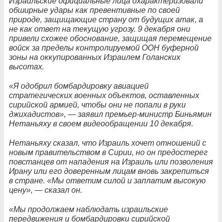
Израильские официальные лица охарактеризовали
обширные удары как превентивные по своей
природе, защищающие страну от будущих атак, а
не как ответ на текущую угрозу. 9 декабря они
привели схожее обоснование, защищая перемещение
войск за пределы контролируемой ООН буферной
зоны на оккупированных Израилем Голанских
высотах.
«Я одобрил бомбардировку авиацией
стратегических военных объектов, оставленных
сирийской армией, чтобы они не попали в руки
джихадистов», — заявил премьер-министр Биньямин
Нетаньяху в своем видеообращении 10 декабря.
Нетаньяху сказал, что Израиль хочет отношений с
новым правительством в Сирии, но он предостерег
повстанцев от нападения на Израиль или позволения
Ирану или его доверенным лицам вновь закрепиться
в стране. «Мы ответим силой и заплатим высокую
цену», — сказал он.
«Мы продолжаем наблюдать израильские
передвижения и бомбардировки сирийской