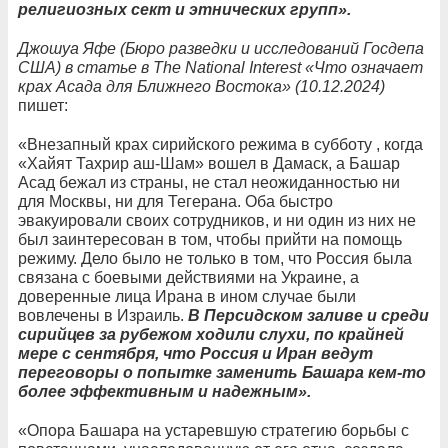
религиозных сект и этнических групп».
Джошуа Яфе (Бюро разведки и исследований Госдепа
США) в статье в The National Interest «Что означает
крах Асада для Ближнего Востока» (10.12.2024)
пишет:
«Внезапный крах сирийского режима в субботу , когда
«Хайят Тахрир аш-Шам» вошел в Дамаск, а Башар
Асад бежал из страны, не стал неожиданностью ни
для Москвы, ни для Тегерана. Оба быстро
эвакуировали своих сотрудников, и ни один из них не
был заинтересован в том, чтобы прийти на помощь
режиму. Дело было не только в том, что Россия была
связана с боевыми действиями на Украине, а
доверенные лица Ирана в ином случае были
вовлечены в Израиль.
В Персидском заливе и среди
сирийцев за рубежом ходили слухи, по крайней
мере с сентября, что Россия и Иран ведут
переговоры о попытке заменить Башара кем-то
более эффективным и надежным».
«Опора Башара на устаревшую стратегию борьбы с