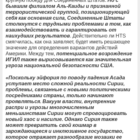
крупную победу для Соединенных Штатов.
Но с
бывшим филиалом Аль-Каиды и признанной
террористической группой, позиционирующей
себя как основная сила, Соединенные Штаты
столкнутся с трудными проблемами в том, как
взаимодействовать и гарантировать от
наихудших результатов
. Действительно ли HTS
смягчилась, как она заявляет, будет иметь решающее
значение для определения вариантов действий
Америки. Между тем,
потенциальное возрождение
ИГИЛ также вырисовывается как значительная
угроза национальной безопасности США.
«Поскольку эйфория по поводу падения Асада
уступает место сложной реальности Сирии,
проблемы, связанные с новыми политическими
посредниками страны, только начинают
проявляться. Вакуум власти, внутренние
распри и угрозы многочисленным
меньшинствам Сирии могут спровоцировать
новый хаос и насилие. Однако Сирия также
может превратить свой кошмар в
зарождающееся и инклюзивное государство,
которое отражает разнообразие мозаики ее