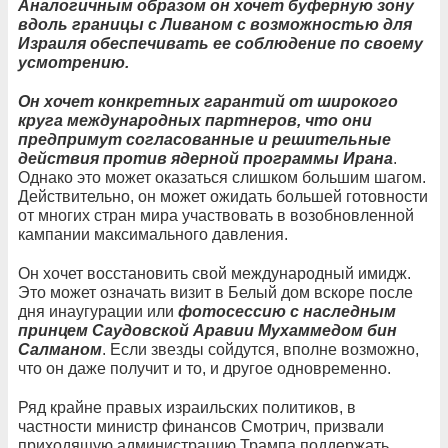
Аналогичным образом он хочет буферную зону
вдоль границы с Ливаном с возможностью для
Израиля обеспечивать ее соблюдение по своему
усмотрению.
Он хочет конкретных гарантий от широкого
круга международных партнеров, что они
предпримут согласованные и решительные
действия против ядерной программы Ирана
.
Однако это может оказаться слишком большим шагом.
Действительно, он может ожидать большей готовности
от многих стран мира участвовать в возобновленной
кампании максимального давления.
Он хочет восстановить свой международный имидж.
Это может означать визит в Белый дом вскоре после
дня инаугурации или
фотосессию с наследным
принцем Саудовской Аравии Мухаммедом бин
Салманом
. Если звезды сойдутся, вполне возможно,
что он даже получит и то, и другое одновременно.
Ряд крайне правых израильских политиков, в
частности министр финансов Смотрич, призвали
приходящую администрацию Трампа поддержать