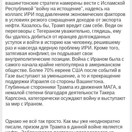
вашингтонские стратеги намерены вести с Исламской
Республикой "войну на истощение", надеясь на
коллапс ИРИ под давлением экономических факторов
в условиях резкого сокращения доходов от экспорта
нефти. Казалось бы, Трамп вредит сам себе. Веди он
переговоры с Тегераном уважительно, глядишь, ему
бы удалось добиться от иранцев долгожданных
уступок и войти в историю как человеку, решившему
раз и навсегда ядерную проблему ИРИ. Кроме того,
затягивая конфликт, он подрывает свои
внутриполитические позиции. Война с Ираном была с
самого начала крайне непопулярна в американском
обществе. Более 70% евреев США после событий в
Газе выступают за уменьшение, а то и прекращение
поддержки Израиля со стороны Вашингтона.
Глубинные сторонники Трампа из движения МАГА, в
немалой степени благодаря деятельности Такера
Карлсона, категорически осуждают войну и выступают
за мир с Ираном.
Однако не всё так просто. Как мы уже неоднократно
писали, призом для Трампа в данной войне является