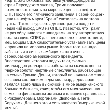
нефть. Заблокировав поставки углеводородов из
стран Персидского залива, Трамп получает
возможность влиять на мировые цены на нефть и
СПГ. После его пятничного заявления в своей соцсети
цена на нефть марки "Брент" снизилась на полтора
пункта. Также в курс его администрации входит и
недавний выход ОАЭ из ОПЕК. Известно, что Трамп
не раз обрушивался с нападками на эту авторитетную
организацию. ОПЕК для него является препятствием,
мешающим США самостоятельно устанавливать цены
и правила на мировом рынке. Кроме того, не надо
забывать и о личных амбициях этого очень
своеобразного американского президента.
Впоследствии историки подсчитают, сколько
миллиардов долларов заработали на скачках цен на
"чёрное золото" нефтяные спекулянты, работающие
на семью Трампа. Донни, который на начальном этапе
со своим состоянием в два миллиарда долларов
являлся всего лишь выскочкой в мире американского
большого бизнеса, хочет, чтобы его многочисленная
семья по финансовым активам и влиянию сравнялась
с Рокфеллерами, Морганами, Дюпонами, Гетти,
Барухами. Для него это и есть апофеоз "американской
мечты".