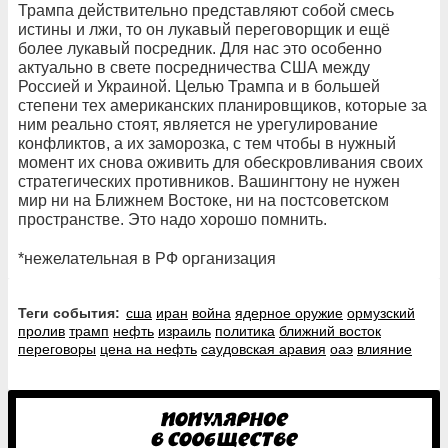
Трампа действительно представляют собой смесь
истины и лжи, то он лукавый переговорщик и ещё
более лукавый посредник. Для нас это особенно
актуально в свете посредничества США между
Россией и Украиной. Целью Трампа и в большей
степени тех американских планировщиков, которые за
ним реально стоят, является не урегулирование
конфликтов, а их заморозка, с тем чтобы в нужный
момент их снова оживить для обескровливания своих
стратегических противников. Вашингтону не нужен
мир ни на Ближнем Востоке, ни на постсоветском
пространстве. Это надо хорошо помнить.
*нежелательная в РФ организация
Теги события:
сша
иран
война
ядерное оружие
ормузский
пролив
трамп
нефть
израиль
политика
ближний восток
переговоры
цена на нефть
саудовская аравия
оаэ
влияние