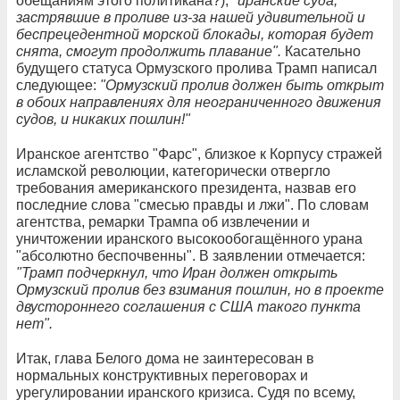
обещаниям этого политикана?),
"иранские суда,
застрявшие в проливе из-за нашей удивительной и
беспрецедентной морской блокады, которая будет
снята, смогут продолжить плавание".
Касательно
будущего статуса Ормузского пролива Трамп написал
следующее:
"Ормузский пролив должен быть открыт
в обоих направлениях для неограниченного движения
судов, и никаких пошлин!"
Иранское агентство "Фарс", близкое к Корпусу стражей
исламской революции, категорически отвергло
требования американского президента, назвав его
последние слова "смесью правды и лжи". По словам
агентства, ремарки Трампа об извлечении и
уничтожении иранского высокообогащённого урана
"абсолютно беспочвенны". В заявлении отмечается:
"Трамп подчеркнул, что Иран должен открыть
Ормузский пролив без взимания пошлин, но в проекте
двустороннего соглашения с США такого пункта
нет".
Итак, глава Белого дома не заинтересован в
нормальных конструктивных переговорах и
урегулировании иранского кризиса. Судя по всему,