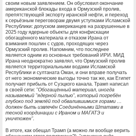
своим новым заявлением. Он обусловил окончание
американской блокады входа в Ормузский пролив,
препятствующей экспорту иранской нефти, и переход
к серьёзным переговорам двумя уступками Исламской
Республики: допуском американцев на разрушенные в
2025 году ядерные объекты для конфискации
обогащённого материала и отказом Ирана от
взимания пошлин с судов, проходящих через
Ормузский пролив. Напомним, что последнее
является одним из основных требований ИРИ. МИД
Ирана неоднократно заявлял, что Ормузский пролив
является территориальными водами Исламской
Республики и султаната Оман, и они вправе получать
от него экономические выгоды точно так же, как Египет
получает прибыль от Суэцкого канала. Трамп написал
в своей сети:
"Обогащённый материал, иногда
называемый "ядерной пылью", который погребён
глубоко под землёй под обвалившимися горами …
должен быть извлечён Соединёнными Штатами в
тесной координации с Ираном и МАГАТЭ и
уничтожен".
В итоге, как обещал Трамп (а можно ли вообще верить