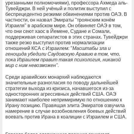
урезанными полномочиями), профессора Ахмеда аль-
Тувейджри. В ней учёный и политик выступил с
беспрецедентно резкими обвинениями против ОАЭ. В
частности, он назвал Эмираты "троянским конём
Израиля" в арабском мире. Он обвиняет ОАЭ в том,
что они сеют хаос в Йемене, Судане и Сомали,
поддерживая сепаратистов в этих странах. Тувейджри
также резко выступил против нормализации
отношений КСА с Израилем: "
Масштабы зла и
геноцида убедили Саудовскую Аравию в том, что,
пока Израилем правит такая психология, никакой
мир с ним невозможен".
Среди аравийских монархий наблюдаются
значительные разногласия по поводу дальнейшей
стратегии выхода из кризиса, начавшегося из-за
односторонних агрессивных действий США. ОАЭ
занимают наиболее непримиримую по отношению к
Ирану позицию. Правящая элита Эмиратов озвучила
намерение в случае возобновления боевых действий
воевать против Ирана в коалиции с Израилем и США.