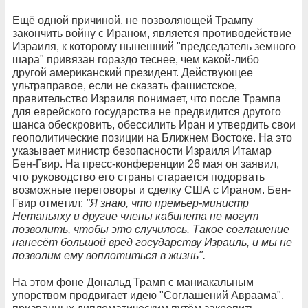
Ещё одной причиной, не позволяющей Трампу
закончить войну с Ираном, является противодействие
Израиля, к которому нынешний "председатель земного
шара" привязан гораздо теснее, чем какой-либо
другой американский президент. Действующее
ультраправое, если не сказать фашистское,
правительство Израиля понимает, что после Трампа
для еврейского государства не предвидится другого
шанса обескровить, обессилить Иран и утвердить свои
геополитические позиции на Ближнем Востоке. На это
указывает министр безопасности Израиля Итамар
Бен-Гвир. На пресс-конференции 26 мая он заявил,
что руководство его страны старается подорвать
возможные переговоры и сделку США с Ираном. Бен-
Гвир отметил:
"Я знаю, что премьер-министр
Нетаньяху и другие члены кабинета не могут
позволить, чтобы это случилось. Такое соглашение
нанесёт большой вред государству Израиль, и мы не
позволим ему воплотиться в жизнь".
На этом фоне Дональд Трамп с маниакальным
упорством продвигает идею "Соглашений Авраама",