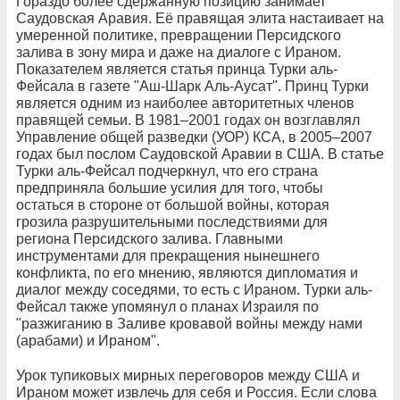
Гораздо более сдержанную позицию занимает
Саудовская Аравия. Её правящая элита настаивает на
умеренной политике, превращении Персидского
залива в зону мира и даже на диалоге с Ираном.
Показателем является статья принца Турки аль-
Фейсала в газете "Аш-Шарк Аль-Аусат". Принц Турки
является одним из наиболее авторитетных членов
правящей семьи. В 1981–2001 годах он возглавлял
Управление общей разведки (УОР) КСА, в 2005–2007
годах был послом Саудовской Аравии в США. В статье
Турки аль-Фейсал подчеркнул, что его страна
предприняла большие усилия для того, чтобы
остаться в стороне от большой войны, которая
грозила разрушительными последствиями для
региона Персидского залива. Главными
инструментами для прекращения нынешнего
конфликта, по его мнению, являются дипломатия и
диалог между соседями, то есть с Ираном. Турки аль-
Фейсал также упомянул о планах Израиля по
"разжиганию в Заливе кровавой войны между нами
(арабами) и Ираном".
Урок тупиковых мирных переговоров между США и
Ираном может извлечь для себя и Россия. Если слова