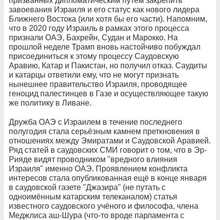
призванных дипломатическим путём закрепить
завоевания Израиля и его статус как нового лидера
Ближнего Востока (или хотя бы его части). Напомним,
что в 2020 году Израиль в рамках этого процесса
признали ОАЭ, Бахрейн, Судан и Марокко. На
прошлой неделе Трамп вновь настойчиво побуждал
присоединиться к этому процессу Саудовскую
Аравию, Катар и Пакистан, но получил отказ. Саудиты
и катарцы ответили ему, что не могут признать
нынешнее правительство Израиля, проводящее
геноцид палестинцев в Газе и осуществляющее такую
же политику в Ливане.
Дружба ОАЭ с Израилем в течение последнего
полугодия стала серьёзным камнем преткновения в
отношениях между Эмиратами и Саудовской Аравией.
Ряд статей в саудовских СМИ говорит о том, что в Эр-
Рияде видят проводником "вредного влияния
Израиля" именно ОАЭ. Проявлением конфликта
интересов стала опубликованная ещё в конце января
в саудовской газете "Джазира" (не путать с
одноимённым катарским телеканалом) статья
известного саудовского учёного и философа, члена
Меджлиса аш-Шура (что-то вроде парламента с