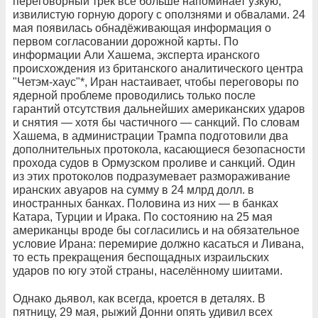
переговорный трек всё больше напоминает узкую,
извилистую горную дорогу с оползнями и обвалами. 24
мая появилась обнадёживающая информация о
первом согласовании дорожной карты. По
информации Али Хашема, эксперта иранского
происхождения из британского аналитического центра
"Четэм-хаус"*, Иран настаивает, чтобы переговоры по
ядерной проблеме проводились только после
гарантий отсутствия дальнейших американских ударов
и снятия — хотя бы частичного — санкций. По словам
Хашема, в администрации Трампа подготовили два
дополнительных протокола, касающиеся безопасности
прохода судов в Ормузском проливе и санкций. Один
из этих протоколов подразумевает размораживание
иранских авуаров на сумму в 24 млрд долл. в
иностранных банках. Половина из них — в банках
Катара, Турции и Ирака. По состоянию на 25 мая
американцы вроде бы согласились и на обязательное
условие Ирана: перемирие должно касаться и Ливана,
то есть прекращения беспощадных израильских
ударов по югу этой страны, населённому шиитами.
Однако дьявол, как всегда, кроется в деталях. В
пятницу, 29 мая, рыжий Донни опять удивил всех