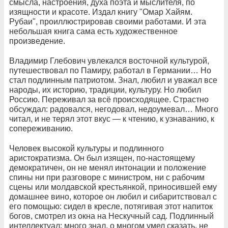
смысла, настроения, духа поэта и мыслителя, по
изящности и красоте. Издал книгу "Омар Хайям.
Рубаи", проиллюстрировав своими работами. И эта
небольшая книга сама есть художественное
произведение.
Владимир Глебович увлекался восточной культурой,
путешествовал по Памиру, работал в Германии… Но
стал подлинным патриотом. Знал, любил и уважал все
народы, их историю, традиции, культуру. Но любил
Россию. Переживал за всё происходящее. Страстно
обсуждал: радовался, негодовал, недоумевал… Много
читал, и не терял этот вкус — к чтению, к узнаванию, к
сопереживанию.
Человек высокой культуры и подлинного
аристократизма. Он был изящен, по-настоящему
демократичен, он не менял интонации и положение
спины ни при разговоре с министром, ни с рабочим
сцены или молдавской крестьянкой, приносившей ему
домашнее вино, которое он любил и сибаритствовал с
его помощью: сидел в кресле, потягивая этот напиток
богов, смотрел из окна на Нескучный сад. Подлинный
интеллектуал: много знал, о многом умел сказать, не