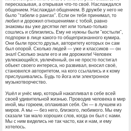
пересказывая, а открывая что-то своё. Наслаждался
общением. Наслаждал общением. В дружбе у него не
было "табели о рангах". Если он тебя принимал, то
любил и дорожил отношениями с тобой, равно
знакомы вы уже десятки лет или только-только
сошлись и сблизились. Ему не нужны были "костыли",
подпорки в лице какого-то общепризнанного кумира.
Они были просто друзья, авторитету которых он сам
был опорой. Сколько людей — уже и классиков — он
знал! Сколько знали его и им дорожили! Человек
увлекающийся, увлечённый, он не просто постигал
объект своего интереса, но развивал, вносил своё,
становился авторитетом, на кого ссылались и к кому
прислушивались. Будь то йога или электронное
музыкотворчество.
Ушёл и унёс мир, который накапливал в себе всей
своей удивительной жизнью. Проводив человека в мир
иной, мы горюем, оплакивая себя. Он — в лучшем из
миров. А мы — без него, близкого, любимого. Мы ему
сказали так мало хороших слов, когда он был с нами.
Мы с ним виделись не так часто, как и нам, и ему
хотелось.