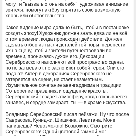
могут и "вызвать огонь на себя", удерживая внимание
зрителя, помогут актёру спрятать свою возможную
хворь или обстоятельства.
Какое видение мира должно быть, чтобы в постановке
создать эпоху! Художник должен знать едва ли не всё
о том времени, когда происходит действие. Должен
сделать отбор из тысяч деталей той поры, перенести
их на сцену, чтобы зрители путешествовали во
времени, проникаясь духом его. Декорации
Серебровского наполняют всё пространство сцены,
но не затмевают, не заслоняют собой героя. Они его
подают! Актёр в декорациях Серебровского не
затеряется на сцене, не стает незаметным.
Изумительное сочетание авангардизма и традиции.
Сотворение праздника и ощущение красоты.
Серебровский создаёт атмосферу, когда открывается
занавес, и сердце замирает: ты — в храме искусства.
Владимир Серебровский писал пейзажи. Ну что после
Саврасова, Куинджи, Шишкина, Левитана, Моне
напишешь? Невозможно! Возможно. Смотрите
Серебровского! Одной цветовой гаммой мог