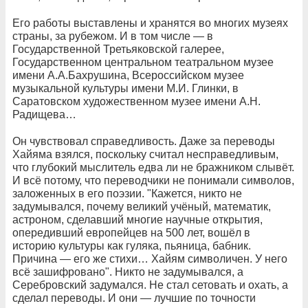
Его работы выставлены и хранятся во многих музеях
страны, за рубежом. И в том числе — в
Государственной Третьяковской галерее,
Государственном центральном театральном музее
имени А.А.Бахрушина, Всероссийском музее
музыкальной культуры имени М.И. Глинки, в
Саратовском художественном музее имени А.Н.
Радищева…
Он чувствовал справедливость. Даже за переводы
Хайяма взялся, поскольку считал несправедливым,
что глубокий мыслитель едва ли не бражником слывёт.
И всё потому, что переводчики не понимали символов,
заложенных в его поэзии. "Кажется, никто не
задумывался, почему великий учёный, математик,
астроном, сделавший многие научные открытия,
опередивший европейцев на 500 лет, вошёл в
историю культуры как гуляка, пьяница, бабник.
Причина — его же стихи… Хайям символичен. У него
всё зашифровано". Никто не задумывался, а
Серебровский задумался. Не стал сетовать и охать, а
сделал переводы. И они — лучшие по точности