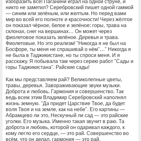
изобразить всё! Паганини играл на одной струне, и
никто не заметил? Серебровский пишет одной гаммой
— синим или зелёным, или желтым. Но перед вами
мир во всей его полноте и красочности! Через жёлтое
он показал чёрное, белое и зелёное: горы, трава на
склонах, снег на вершинах… Он может через
фиолетовое показать зелёное. Деревья и трава.
Фиолетовые. Но это реализм! "Никогда я не был на
Босфоре, ты меня не спрашивай о нём"…" Никогда я
не была в Таджикистане, но ты спроси меня. И я
расскажу. Я побывала там через серию работ "Сады и
горы Таджикистана". Райские сады!
Как мы представляем рай? Великолепные цветы,
травы, деревья. Завораживающие звуки музыки.
Доброта и любовь. Гармония и совершенство. Так
ведь всем этим Владимир Серебровский наполнял
жизнь земную. "Да придет Царствие Твое, да будет
воля Твоя и на земле, как на небе". Его картины —
Абрамцево ли это, Нескучный ли сад — это райские
уголки. Его музыка. Именно такая звучит в раю. Та
доброта и любовь, которой он одаривал каждого, к
кому легло его сердце, — это рай. Совершенство во
всём, что он делал, гармония — это рай.