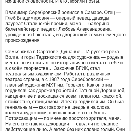
изящной словесности. И его любили поэты.
Владимир Серебровский родился в Самаре. Отец —
Глеб Владимирович — оперный певец, дважды
лауреат Сталинской премии, мама — балерина,
балетмейстер и педагог Любовь Александровна,
урождённая Грюнталь, из дворянской семьи немецкого
происхождения.
Семья жила в Саратове, Душанбе… И русская река
Волга, и горы Таджикистана для художника — родные
места, он их впитал, он их органично сочетал в себе и
в своём творчестве… Закончив ВГИК, стал
театральным художником. Работал в различных
театрах страны, а с 1987 года Серебровский —
главный художник МХТ им. Горького. Как он этим
гордился! Как дорожил работой с Татьяной Дорониной,
как ценил её и восхищался всем: талантом, красотой,
стойкостью, стоицизмом. И театр гордился им. Он был
гениальным — как говорят не щедрые на слова
коллеги-художники, признающие его особость.
Потрясающим — по мнению простого зрителя, меня.
На его спектаклях декорации — едва ли не главное
действующее лицо. А актёр без них словно голый. Они