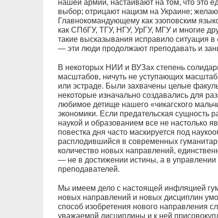
нашей армии, настаивают на том, что это 
выбор; отрицают нацизм на Украине; жела
Главнокомандующему как эзоповским языком
как СПбГУ, ТГУ, НГУ, УрГУ, МГУ и многие др
такие высказывания исправило ситуация в 
— эти люди продолжают преподавать и зан
В некоторых НИИ и ВУЗах степень солидар
масштабов, ничуть не уступающих масштаб
или эстраде. Были захвачены целые факул
некоторые изначально создавались для ра
любимое детище нашего «чикагского маль
экономики. Если предательская сущность ра
наукой и образованием все не настолько я
повестка дня часто маскируется под науко
расплодившийся в современных гуманитар
количество новых направлений, единстве
— не в достижении истины, а в управлении
преподавателей.
Мы имеем дело с настоящей инфляцией гум
новых направлений и новых дисциплин ум
способ изобретения нового направления с
уважаемой дисциплины и к ней присовокуп