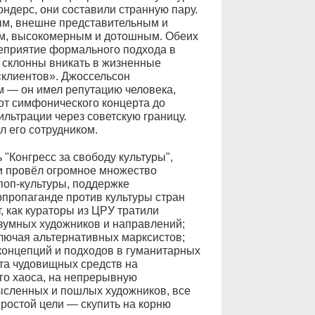
ндерс, они составили странную пару.
ым, внешне представительным и
м, высокомерным и дотошным. Обеих
неприятие формального подхода в
 склонны вникать в жизненные
клиентов». Джоссельсон
 — он имел репутацию человека,
 от симфонического концерта до
льтрации через советскую границу.
л его сотрудником.
 "Конгресс за свободу культуры",
и провёл огромное множество
поп-культуры, поддержке
рпропаганде против культуры стран
, как кураторы из ЦРУ тратили
зумных художников и направлений;
лючая альтернативных марксистов;
концепций и подходов в гуманитарных
ата чудовищных средств на
го хаоса, на непрерывную
ысленных и пошлых художников, все
простой цели — скупить на корню