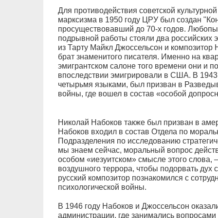
Для противодействия советской культурной
марксизма в 1950 году ЦРУ был создан "Кон
просуществовавший до 70-х годов. Любопыт
подрывной работы стояли два российских 
из Тарту Майкл Джоссельсон и композитор
брат знаменитого писателя. Именно на ква
эмигрантском салоне того времени они и по
впоследствии эмигрировали в США. В 1943
четырьмя языками, был призван в Разведы
войны, где вошел в состав «особой допросн
Николай Набоков также был призван в амер
Набоков входил в состав Отдела по моральн
Подразделения по исследованию стратегич
мы знаем сейчас, моральный вопрос действ
особом «иезуитском» смысле этого слова, 
воздушного террора, чтобы подорвать дух 
русский композитор познакомился с сотру
психологической войны.
В 1946 году Набоков и Джоссельсон оказал
администрации, где занимались вопросами