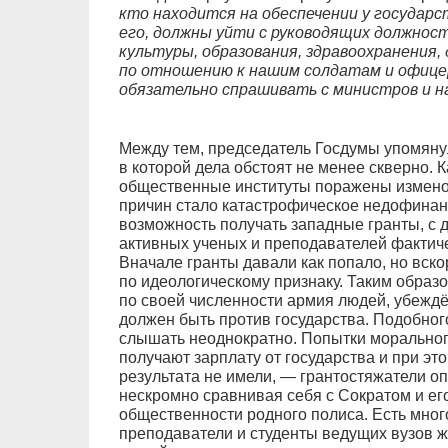
кто находится на обеспечении у государст
его, должны уйти с руководящих должнос
культуры, образования, здравоохранения, 
по отношению к нашим солдатам и офице
обязательно спрашивать с министров и н
Между тем, председатель Госдумы упомянул
в которой дела обстоят не менее скверно. 
общественные институты поражены изменой
причин стало катастрофическое недофинанс
возможность получать западные гранты, с д
активных ученых и преподавателей фактиче
Вначале гранты давали как попало, но вск
по идеологическому признаку. Таким обра
по своей численности армия людей, убеждён
должен быть против государства. Подобног
слышать неоднократно. Попытки морального
получают зарплату от государства и при эт
результата не имели, — грантостяжатели о
нескромно сравнивая себя с Сократом и ег
общественности родного полиса. Есть мно
преподаватели и студенты ведущих вузов 