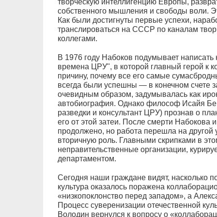
творческую интеллигенцию Европы, разврат
собственного мышления и свободы воли. Э
Как были достигнуты первые успехи, нара
транслироваться на СССР по каналам твор
коллегами.
В 1976 году Набоков подумывает написать 
времена ЦРУ", в которой главный герой к 
причину, почему все его самые сумасбродн
всегда были успешны — в конечном счете за
очевидным образом, задумывалась как иро
автобиография. Однако философ Исайя Бер
разведки и консультант ЦРУ) прознав о пла
его от этой затеи. После смерти Набокова 
продолжено, но работа перешла на другой 
вторичную роль. Главными скрипками в это
неправительственные организации, курир
департаментом.
Сегодня наши граждане видят, насколько п
культура оказалось поражена коллаборацио
«низкопоклонство перед западом», а Алек
Процесс суверенизации отечественной куль
Володин вернулся к вопросу о «коллабора