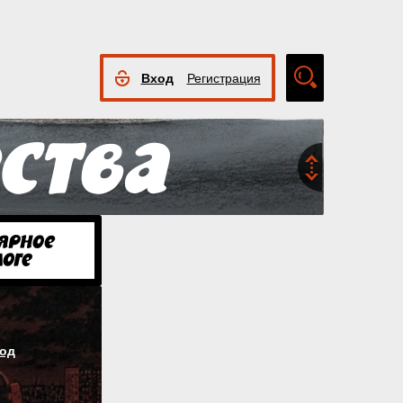
Вход
Регистрация
Расширенный
поиск
од