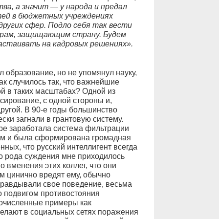
ва, а значит — у народа и предал
тей в бюджетных учреждениях
других сфер. Подло себя так вести
рам, защищающим страну. Будем
астаивать на кадровых решениях».
 образование, но не упомянул науку,
Как случилось так, что важнейшие
 в таких масштабах? Одной из
ирование, с одной стороны и,
ругой. В 90-е годы большинство
ски загнали в грантовую систему.
оре заработала система фильтрации
зом и была сформирована громадная
ных, что русский интеллигент всегда
о рода суждения мне приходилось
 вменения этих коллег, что они
ом цинично вредят ему, обычно
правдывали свое поведение, весьма
о подвигом противостояния
гочисленные примеры как
желают в социальных сетях поражения