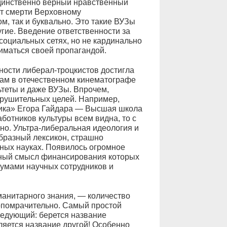
единственно верный нравственный
ют смерти Верховному
, так и буквально. Это такие ВУЗы
угие. Введение ответственности за
социальных сетях, но не кардинально
иматься своей пропагандой.
ности либерал-троцкистов достигла
ам в отечественном кинематографе
ьтеты и даже ВУЗы. Впрочем,
зрушительных целей. Например,
чика» Егора Гайдара — Высшая школа
ботников культуры всем видна, то с
вно. Ультра-либеральная идеология и
образный лексикон, страшно
ных науках. Появилось огромное
нный смысл финансирования которых
 умами научных сотрудников и
анитарного знания, — количество
опомрачительно. Самый простой
ледующий: берется название
ляется название другой! Особенно