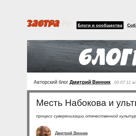
Блоги и сообщества
Соб
Авторский блог
Дмитрий Винник
00:07 11 а
Месть Набокова и уль
процесс суверенизации отечественной культу
Дмитрий Винник