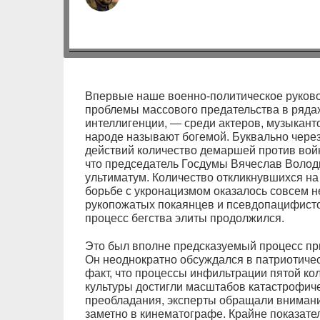
Впервые наше военно-политическое руково
проблемы массового предательства в ряда
интеллигенции, — среди актеров, музыкантов
народе называют богемой. Буквально чере
действий количество демаршей против войн
что председатель Госдумы Вячеслав Волод
ультиматум. Количество откликнувшихся на
борьбе с укронацизмом оказалось совсем н
рукопожатых покаянцев и псевдопацифистов
процесс бегства элиты продолжился.
Это был вполне предсказуемый процесс пр
Он неоднократно обсуждался в патриотичес
факт, что процессы инфильтрации пятой ко
культуры достигли масштабов катастрофи
преобладания, эксперты обращали внимани
заметно в кинематографе. Крайне показате