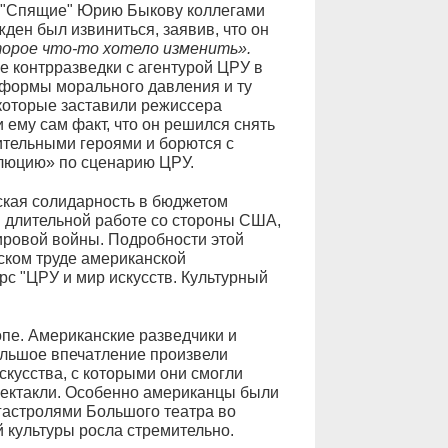
а "Спящие" Юрию Быкову коллегами
ден был извиниться, заявив, что он
торое что-то хотело изменить».
 контрразведки с агентурой ЦРУ в
 формы морального давления и ту
которые заставили режиссера
 ему сам факт, что он решился снять
ительными героями и борются с
люцию» по сценарию ЦРУ.
кая солидарность в бюджетом
 длительной работе со стороны США,
ировой войны. Подробности этой
ском труде американской
с "ЦРУ и мир искусств. Культурный
пе. Американские разведчики и
ольшое впечатление произвели
скусства, с которыми они смогли
пектакли. Особенно американцы были
астролями Большого театра во
й культуры росла стремительно.