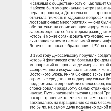
и связями с общественностью. Как пишет Со
Набоков был эмоционально экстравагантн
нерасторопным, а Джоссельсон — скрытны
отличала гибкость в кадровых вопросах и 
люстрационных мероприятиях, — они были
обстоятельства своих денацифицируемых «
зарекомендовал себя матерым разведчиком
который может организовать что угодно, —
считавшейся почти немыслимой акции инфи
Логично, что после образования ЦРУ он ста
В 1950 году Джоссельсону поручили создать
который фактически стал богатым фондом 
мероприятий по пропаганде американской 
«современного искусства» в Европе и конт
Восточного блока. Книга Сондерс вскрывает
огромные средства на поддержку самых бе
поддерживали европейских философов, вк
спонсировали разработку самых странных 
науках. Пусть расцветёт тысяча цветов! Тр
распространение эстетического и морально
вакханалию, на взращивание самых бессм
это было, на самом деле подчинено одной 