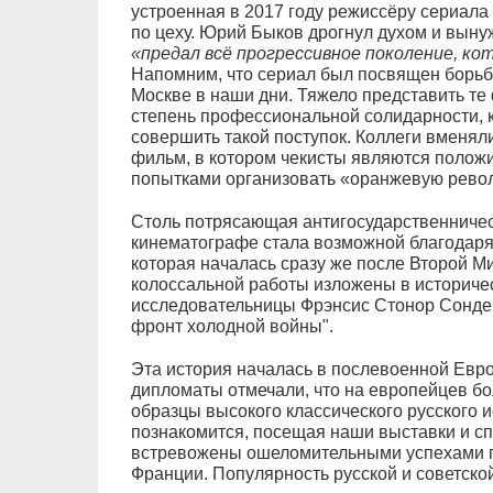
устроенная в 2017 году режиссёру сериал
по цеху. Юрий Быков дрогнул духом и вынуж
«предал всё прогрессивное поколение, ко
Напомним, что сериал был посвящен борьбе
Москве в наши дни. Тяжело представить те
степень профессиональной солидарности, 
совершить такой поступок. Коллеги вменяли
фильм, в котором чекисты являются полож
попытками организовать «оранжевую рево
Столь потрясающая антигосударственничес
кинематографе стала возможной благодаря
которая началась сразу же после Второй М
колоссальной работы изложены в историче
исследовательницы Фрэнсис Стонор Сондер
фронт холодной войны".
Эта история началась в послевоенной Евро
дипломаты отмечали, что на европейцев б
образцы высокого классического русского и
познакомится, посещая наши выставки и с
встревожены ошеломительными успехами г
Франции. Популярность русской и советско