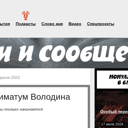
ытия
Подкасты
Слово дня
Видео
Спецпроекты
преля 2022
тиматум Володина
ры только начинается
Особый пери
17 июля 2026