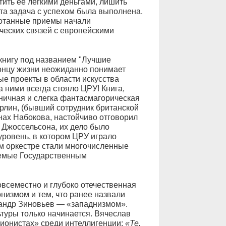
ить ее легкими деньгами, лишить
та задача с успехом была выполнена.
ботанные приемы начали
ческих связей с европейскими
книгу под названием "Лучшие
концу жизни неожиданно понимает
ые проекты в области искусства
 ними всегда стояло ЦРУ! Книга,
ничная и слегка фантасмагорическая
лин, (бывший сотрудник британской
нах Набокова, настойчиво отговорил
и Джоссельсона, их дело было
уровень, в котором ЦРУ играло
м оркестре стали многочисленные
уемые Государственным
овсеместно и глубоко отечественная
низмом и тем, что ранее назвали
сандр Зиновьев — «западнизмом».
туры только начинается. Вячеслав
ционистах» среди интеллигенции:
«Те,