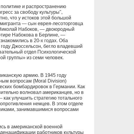
 политике и распространению
гресс за свободу культуры",
но, что у истоков этой большой
эмигранта — сын еврея-лесоторговца
 Николай Набоков, — двоюродный
ртире Набокова в Берлине, —
знакомились в 20-х годах. Оба
 году Джоссельсон, бегло владевший
вательный отдел Психологической
ой группы» из семи человек.
иканскую армию. В 1945 году
ым вопросам (Moral Division)
еских бомбардировок в Германии. Как
ительно волновал американцев, но в
— как улучшить стратегию тотального
сопротивления немцев. В этом отделе
дниками, занимавшимися вопросами
ись в американской военной
 денацификации работников культуры