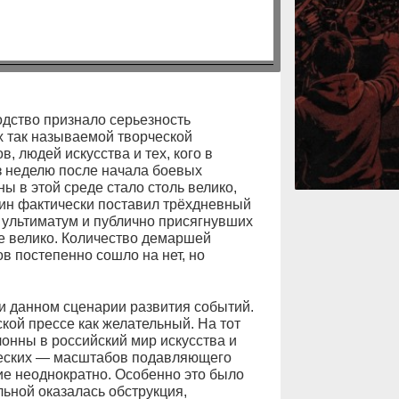
дство признало серьезность
х так называемой творческой
, людей искусства и тех, кого в
з неделю после начала боевых
ы в этой среде стало столь велико,
ин фактически поставил трёхдневный
 ультиматум и публично присягнувших
е велико. Количество демаршей
 постепенно сошло на нет, но
и данном сценарии развития событий.
кой прессе как желательный. На тот
лонны в российский мир искусства и
ческих — масштабов подавляющего
е неоднократно. Особенно это было
льной оказалась обструкция,