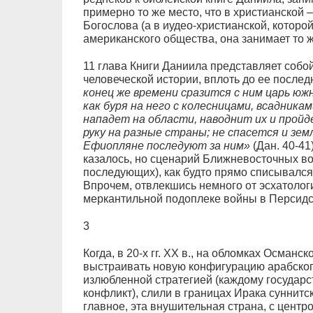
примерно то же место, что в христианской
Богослова (а в иудео-христианской, котор
американского общества, она занимает то ж
11 глава Книги Даниила представляет собо
человеческой истории, вплоть до ее послед
конец же времени сразится с ним царь юж
как буря на него с колесницами, всадника
нападет на области, наводнит их и пройд
руку на разные страны; не спасется и зе
Ефиопляне последуют за ним»
(Дан. 40-41
казалось, но сценарий Ближневосточных вой
последующих), как будто прямо списывался 
Впрочем, отвлекшись немного от эсхатологии
меркантильной подоплеке войны в Персидс
3
Когда, в 20-х гг. ХХ в., на обломках Османс
выстраивать новую конфигурацию арабского
излюбленной стратегией (каждому государс
конфликт), слили в границах Ирака суннитс
главное, эта внушительная страна, с центр