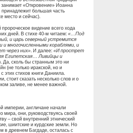
 – занимает «Откровение» Иоанна
ой принадлежит большая часть
е место и сейчас).
й пророческое видение всего хода
них дней. В стихе 40-м читаем:
«…Под
ный, и царь северный устремится
ми и многочисленными кораблями, и
ет через них»
. И далее:
«И прострет
мля Египетская… Ливийцы и
). Да, сколь бы странным это ни
н (не только иракской, но и
с этих стихов книги Даниила.
, стоит сказать несколько слов и о
ком заливе, не менее важной.
кой империи, англичане начали
 мира, они, руководствуясь своей
тву – свой внутренний этнический
кие, шиитские и курдские земли. Но
ом в древнем Багдаде, осталась с