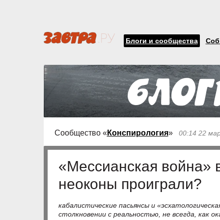
Блоги и сообщества
Соб
Сообщество «
Конспирология
»
00:14 22 ма
«Мессианская война» 
неоконы проиграли?
кабалистические пасьянсы и «эсхатологическ
столкновении с реальностью, не всегда, как о