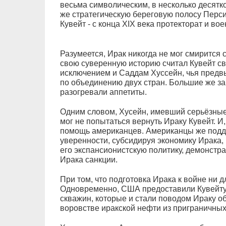
весьма символическим, в несколько десятк
же стратегическую береговую полосу Перси
Кувейт - с конца ХIХ века протекторат и во
Разумеется, Ирак никогда не мог смирится
свою суверенную историю считал Кувейт с
исключением и Саддам Хуссейн, чья пред
по объединению двух стран. Большие же за
разогревали аппетиты.
Одним словом, Хусейн, имевший серьёзные
мог не попытаться вернуть Ираку Кувейт. И,
помощь американцев. Американцы же подд
уверенности, субсидируя экономику Ирака,
его экспансионистскую политику, демонстр
Ирака санкции.
При том, что подготовка Ирака к войне ни д
Одновременно, США предоставили Кувейту
скважин, которые и стали поводом Ираку о
воровстве иракской нефти из приграничных