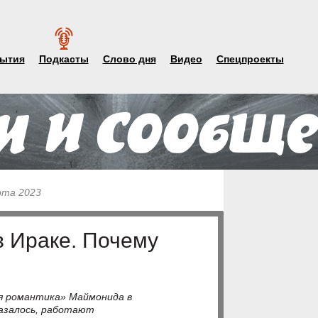
ытия
Подкасты
Слово дня
Видео
Спецпроекты
рта 2023
в Ираке. Почему
ая романтика» Маймонида в
казалось, работают