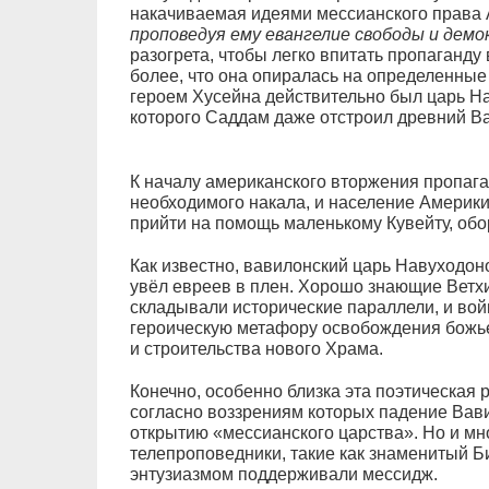
накачиваемая идеями мессианского права
проповедуя ему евангелие свободы и дем
разогрета, чтобы легко впитать пропаганду
более, что она опиралась на определенные
героем Хусейна действительно был царь Н
которого Саддам даже отстроил древний В
К началу американского вторжения пропага
необходимого накала, и население Америки
прийти на помощь маленькому Кувейту, об
Как известно, вавилонский царь Навуходон
увёл евреев в плен. Хорошо знающие Ветх
складывали исторические параллели, и вой
героическую метафору освобождения божье
и строительства нового Храма.
Конечно, особенно близка эта поэтическая
согласно воззрениям которых падение Вав
открытию «мессианского царства». Но и м
телепроповедники, такие как знаменитый Би
энтузиазмом поддерживали мессидж.