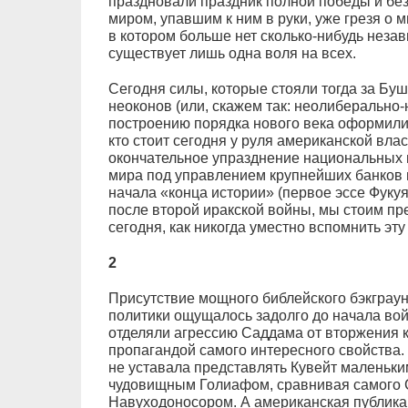
праздновали праздник полной победы и б
миром, упавшим к ним в руки, уже грезя о 
в котором больше нет сколько-нибудь незав
существует лишь одна воля на всех.
Сегодня силы, которые стояли тогда за Буш
неоконов (или, скажем так: неолиберально-
построению порядка нового века оформилис
кто стоит сегодня у руля американской влас
окончательное упразднение национальных г
мира под управлением крупнейших банков и
начала «конца истории» (первое эссе Фуку
после второй иракской войны, мы стоим пр
сегодня, как никогда уместно вспомнить э
2
Присутствие мощного библейского бэкграун
политики ощущалось задолго до начала вой
отделяли агрессию Саддама от вторжения
пропагандой самого интересного свойства.
не уставала представлять Кувейт маленьки
чудовищным Голиафом, сравнивая самого 
Навуходоносором. А американская публика, 