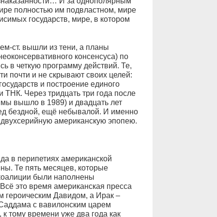
езнаказанности… И за однополярным
мире полностью им подвластном, мире
исимых государств, мире, в котором
ем-ст. вышли из тени, а планы
неоконсервативного консенсуса) по
ь в четкую программу действий. Те,
ти почти и не скрывают своих целей:
осударств и построение единого
 ТНК. Через тридцать три года после
ямы вышло в 1989) и двадцать лет
ед бездной, ещё небывалой. И именно
ту двухсерийную американскую эпопею.
да в перипетиях американской
ны. Те пять месяцев, которые
 коалиции были наполнены
 Всё это время американская пресса
м героическим Давидом, а Ирак –
Саддама с вавилонским царем
к тому времени уже два года как