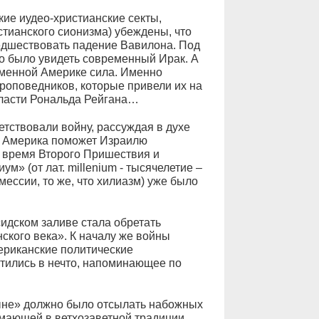
кие иудео-христианские секты,
стианского сионизма) убеждены, что
едшествовать падение Вавилона. Под
 было увидеть современный Ирак. А
еменной Америке сила. Именно
проповедников, которые привели их на
власти Рональда Рейгана…
тствовали войну, рассуждая в духе
ь Америка поможет Израилю
ит время Второго Пришествия и
м» (от лат. millenium - тысячелетие –
ессии, то же, что хилиазм) уже было
сидском заливе стала обретать
ского века». К началу же войны
мериканские политические
тились в нечто, напоминающее по
ыне» должно было отсылать набожных
имающей в ветхозаветной традиции