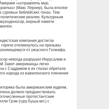
 Америки
«исправлять мир,
ократии»
(Макс Лернер), была вполне
 в суровых библейских тонах. Тем
 политические реалии. Культурным
авуходоносор, верный памяти
авилон.
ндистская компания достигла
 горячо откликнулось на призывы
ороняющемуся от ужасного Голиафа.
осор некогда разрушил Иерусалим и
ий Завет американцы легко
на с Саддамом в их глазах обретала
го народа из вавилонского пленения
 риторика была американским иудеям,
илона должно предшествовать
ногочисленные протестантские
лли Грэм (гуру Буша-мл.) с