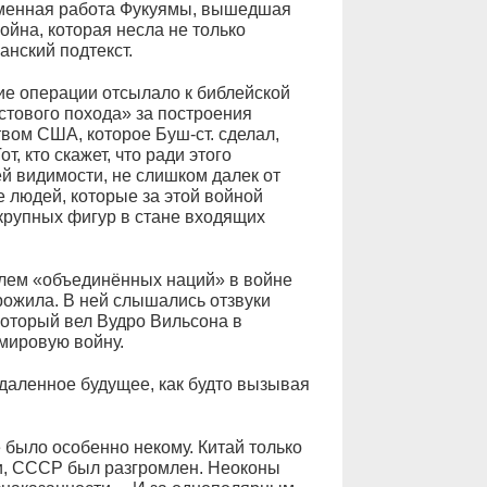
именная работа Фукуямы, вышедшая
ойна, которая несла не только
анский подтекст.
ие операции отсылало к библейской
стового похода» за построения
вом США, которое Буш-ст. сделал,
т, кто скажет, что ради этого
ей видимости, не слишком далек от
 людей, которые за этой войной
 крупных фигур в стане входящих
ем «объединённых наций» в войне
рожила. В ней слышались отзвуки
который вел Вудро Вильсона в
мировую войну.
отдаленное будущее, как будто вызывая
 было особенно некому. Китай только
ии, СССР был разгромлен. Неоконы