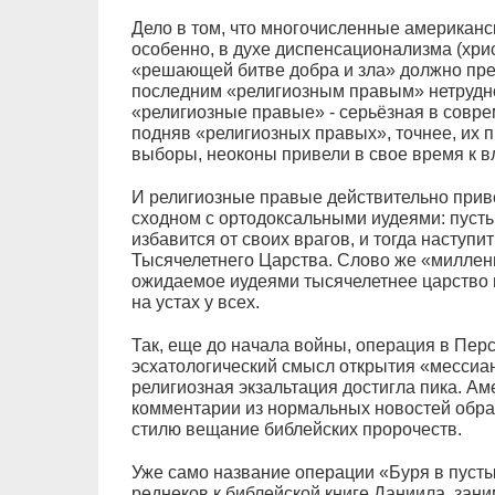
Дело в том, что многочисленные американс
особенно, в духе диспенсационализма (хри
«решающей битве добра и зла» должно пр
последним «религиозным правым» нетрудно
«религиозные правые» - серьёзная в совр
подняв «религиозных правых», точнее, их 
выборы, неоконы привели в свое время к 
И религиозные правые действительно приве
сходном с ортодоксальными иудеями: пуст
избавится от своих врагов, и тогда наступ
Тысячелетнего Царства. Слово же «миллениу
ожидаемое иудеями тысячелетнее царство м
на устах у всех.
Так, еще до начала войны, операция в Пер
эсхатологический смысл открытия «мессиан
религиозная экзальтация достигла пика. А
комментарии из нормальных новостей обра
стилю вещание библейских пророчеств.
Уже само название операции «Буря в пуст
реднеков к библейской книге Даниила, зан