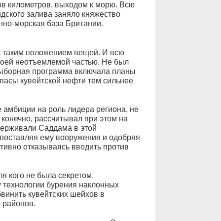
ов километров, выходом к морю. Всю
дского залива заняло княжество
енно-морская база Британии.
 с таким положением вещей. И всю
воей неотъемлемой частью. Не был
выборная программа включала планы
пасы кувейтской нефти тем сильнее
 амбиции на роль лидера региона, не
 конечно, рассчитывал при этом на
ерживали Саддама в этой
 поставляя ему вооружения и одобряя
ативно отказываясь вводить против
ля кого не была секретом.
 технологии бурения наклонных
бвинить кувейтских шейхов в
 районов.