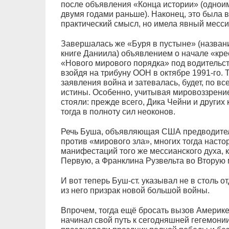
после объявления «Конца истории» (одно
двумя годами раньше). Наконец, это была в
практический смысл, но имела явный месси
Завершалась же «Буря в пустыне» (назван
книге Даниила) объявлением о начале «кре
«Нового мирового порядка» под водительст
взойдя на трибуну ООН в октябре 1991-го. То
заявления война и затевалась, будет, по вс
истины. Особенно, учитывая мировоззрение
стояли: прежде всего, Дика Чейни и других
тогда в полноту сил неоконов.
Речь Буша, объявляющая США предводител
против «мирового зла», многих тогда насто
манифестаций того же мессианского духа, 
Первую, а Франклина Рузвельта во Вторую 
И вот теперь Буш-ст. указывал не в столь 
из него призрак новой большой войны.
Впрочем, тогда ещё бросать вызов Америке
начинал свой путь к сегодняшней гегемон