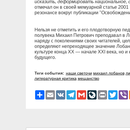
исказить, деформировать национальное, д
отмечал он в своей мемуарной статье 2001 
резонансе вокруг публикации "Освобождени
Нельзя не отметить и его плодотворную пед
полувека Михаил Петрович преподавал в Ли
наряду с поколениями своих читателей, цел
определяют непреходящее значение Лобано
культуре конца ХХ — начале XXI века, но и
будущего.
Теги события:
наши светочи
михаил лобанов
ли
литературная критика
мещанство
Ресурс
Email
VK
Telegram
Gmail
LiveJournal
Print
Twitter
V