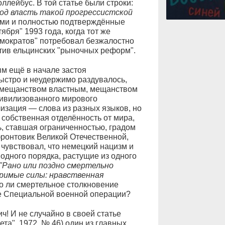
ллейбус. В той статье были строки:
под власть такой прогрессистской
ими и полностью подтверждённые
ября" 1993 года, когда тот же
демократов" потребовал безжалостно
отив ельцинских "рыночных реформ".
м ещё в начале застоя
ыстро и неудержимо раздувалось,
 мещанством властным, мещанством
ивилизованного мирового
изация — слова из разных языков, но
я собственная отделённость от мира,
, ставшая ограниченностью, градом
фронтовик Великой Отечественной,
 чувствовал, что немецкий нацизм и
дного порядка, растущие из одного
"Рано или поздно смертельно
римые силы: нравственная
о ли смертельное столкновение
де Специальной военной операции?
ич! И не случайно в своей статье
ета", 1972, № 46) один из главных