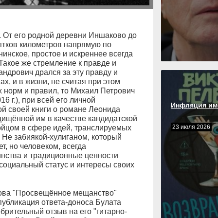
т. От его родной деревни Иншаково до
ятков километров напрямую по
нинское, простое и искреннее всегда
 Такое же стремление к правде и
андрович дрался за эту правду и
ах, и в жизни, не считая при этом
 норм и правил, то Михаил Петрович
6 г.), при всей его личной
Инфляция им
ой своей книги о романе Леонида
ащищённой им в качестве кандидатской
ойцом в сфере идей, транслируемых
23 июля 2026
. Не забиякой-хулиганом, который
ет, но человеком, всегда
нства и традиционные ценности
социальный статус и интересы своих
ова "Просвещённое мещанство"
публикация ответа-доноса Булата
рительный отзыв на его "гитарно-