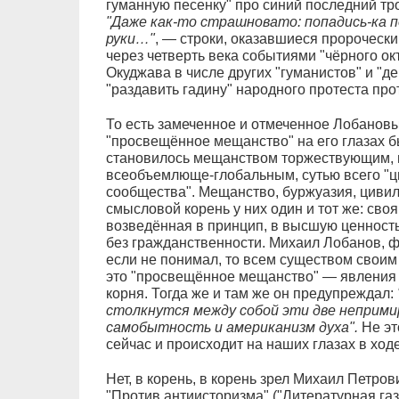
гуманную песенку" про синий последний тро
"Даже как-то страшновато: попадись-ка 
руки…"
, — строки, оказавшиеся пророческ
через четверть века событиями "чёрного окт
Окуджава в числе других "гуманистов" и "
"раздавить гадину" народного протеста пр
То есть замеченное и отмеченное Лобановы
"просвещённое мещанство" на его глазах б
становилось мещанством торжествующим,
всеобъемлюще-глобальным, сутью всего "ц
сообщества". Мещанство, буржуазия, цивил
смысловой корень у них один и тот же: сво
возведённая в принцип, в высшую ценность
без гражданственности. Михаил Лобанов, 
если не понимал, то всем существом своим
это "просвещённое мещанство" — явления о
корня. Тогда же и там же он предупреждал:
столкнутся между собой эти две неприми
самобытность и американизм духа".
Не эт
сейчас и происходит на наших глазах в хо
Нет, в корень, в корень зрел Михаил Петров
"Против антиисторизма" ("Литературная газ