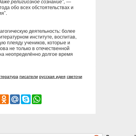
аже религиозное сознание", —
года обо всех обстоятельствах и
я".
агогическую деятельность: более
тературном институте, воспитав,
ую плеяду учеников, которые и
ва не только в отечественной
 на неопределённо долгое время
тература
писатели
русская идея
светочи
iber
Odnoklassniki
Mail.Ru
Skype
WhatsApp