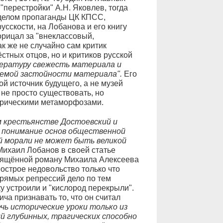
"перестройки" А.Н. Яковлев, тогда
делом пропаганды ЦК КПСС,
усскости, на Лобанова и его книгу
орицал за "внеклассовый,
ак же не случайно сам критик
ёстных отцов, но и критиков русской
тературу свежесть материала и
лемой застойности материала".
Его
й источник будущего, а не музей
 не просто существовать, но
торическими метаморфозами.
ом крестьянстве Достоевский и
а понимание основ общественной
ой морали не может быть великой
ихаил Лобанов в своей статье
свящённой роману Михаила Алексеева
острое недовольство только что
прямых репрессий дело по тем
у устроили и "кислород перекрыли".
ча признавать то, что он считал
чь исторические уроки только из
 глубинных, трагических способно