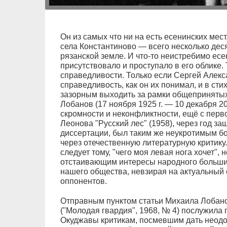
Он из самых что ни на есть есенинских мес
села Константиново — всего несколько дес
рязанской земле. И что-то неистребимо есе
присутствовало и проступало в его облике.
справедливости. Только если Сергей Алекс
справедливость, как он их понимал, и в стих
зазорным выходить за рамки общепринятых
Лобанов (17 ноября 1925 г. — 10 декабря 201
скромности и неконфликтности, ещё с перв
Леонова "Русский лес" (1958), через год з
диссертации, был таким же неукротимым б
через отечественную литературную критику
следует тому, "чего моя левая нога хочет", н
отстаивающим интересы народного больши
нашего общества, невзирая на актуальный 
оппонентов.
Отправным пунктом статьи Михаила Лобан
("Молодая гвардия", 1968, № 4) послужила 
Окуджавы критикам, посмевшим дать неодоб