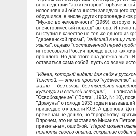
впоследствии "архитекторов" горбачёвской 
исполнявший обязанности заведующего от
обрушился, в числе других проповедников р
"Мужество человечности" (1969), которую п
внеисторический подход" автора. И точно т
выступил в качестве не только одного из кр
"деревенской прозы",
"внёсшей в нашу ли
языка"
, однако
"поставленной перед проб
интересовала Россия прежде всего как живо
прошлого. Но для этого она должна быть! И
оставаться сама собой, пусть со всеми ис
"Идеал, который видели для себя в русск
Толстой, — это не просто "чудачество", 
жизни — без почвы, без твердыни народн
культуры и великой истории",
— написал М
"Освобождение" ("Волга", 1982, № 10), по
"Драчуны" о голоде 1933 года и вызвавшей 
пришедшего к власти Ю.В. Андропова. До 
временам не дошло, но "проработку" критик
Впрочем, это не заставило Михаила Петрови
правильным, ошибкой.
"Народ может извле
полноты своего опыта, сокрытие событий