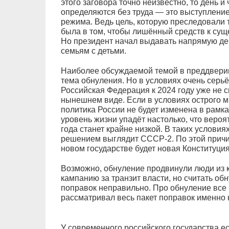
этого заговора точно неизвестно, то день и
определяются без труда — это выступлени
режима. Ведь цель, которую преследовали 
была в том, чтобы лишённый средств к су
Но президент начал выдавать напрямую де
семьям с детьми.
Наиболее обсуждаемой темой в преддвери
тема обнуления. Но в условиях очень серь
Российская Федерация к 2024 году уже не 
нынешнем виде. Если в условиях острого м
политика России не будет изменена в рамка
уровень жизни упадёт настолько, что вероя
года станет крайне низкой. В таких услови
решением выглядит СССР-2. По этой прич
новом государстве будет новая Конституция
Возможно, обнуление продвинули люди из 
кампанию за транзит власти, но считать о
поправок неправильно. Про обнуление все 
рассматривал весь пакет поправок именно к
У современного российского государства е