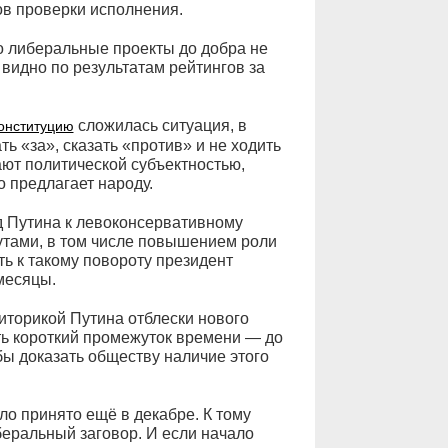
ов проверки исполнения.
о либеральные проекты до добра не
 видно по результатам рейтингов за
сложилась ситуация, в
онституцию
ть «за», сказать «против» и не ходить
ют политической субъектностью,
о предлагает народу.
д Путина к левоконсервативному
утами, в том числе повышением роли
ть к такому повороту президент
месяцы.
иторикой Путина отблески нового
сть короткий промежуток времени — до
бы доказать обществу наличие этого
ло принято ещё в декабре. К тому
еральный заговор. И если начало