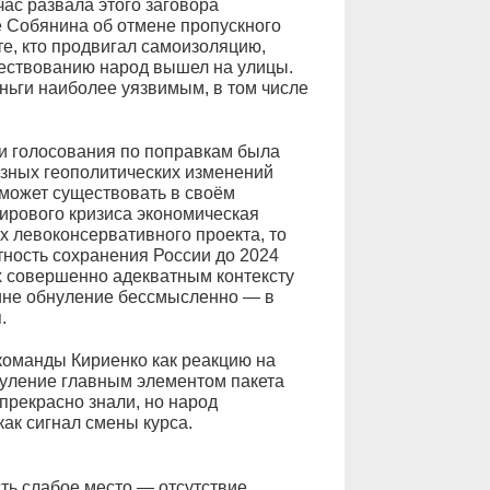
 час развала этого заговора
е Собянина об отмене пропускного
те, кто продвигал самоизоляцию,
ществованию народ вышел на улицы.
ньги наиболее уязвимым, в том числе
и голосования по поправкам была
ёзных геополитических изменений
сможет существовать в своём
ирового кризиса экономическая
х левоконсервативного проекта, то
тность сохранения России до 2024
ях совершенно адекватным контексту
ине обнуление бессмысленно — в
.
команды Кириенко как реакцию на
бнуление главным элементом пакета
прекрасно знали, но народ
ак сигнал смены курса.
сть слабое место — отсутствие