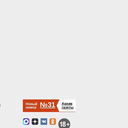
№31
Архив
Новый
й
номер
газеты