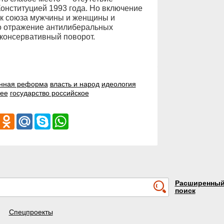
онституцией 1993 года. Но включение
ак союза мужчины и женщины и
о отражение антилиберальных
 консервативный поворот.
онная реформа
власть и народ
идеология
ее
государство российское
iber
Odnoklassniki
Mail.Ru
Skype
WhatsApp
Расширенны
поиск
Спецпроекты