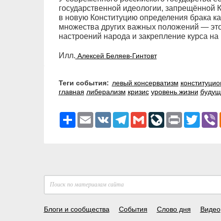
государственной идеологии, запрещённой К
в новую Конституцию определения брака к
множества других важных положений — эт
настроений народа и закрепление курса на
Илл.
Алексей Беляев-Гинтовт
Теги события:
левый консерватизм
конституци
главная
либерализм
кризис
уровень жизни
будущ
Ресурс
Email
VK
Telegram
Gmail
LiveJournal
Print
Twitter
V
Блоги и сообщества
События
Слово дня
Видео