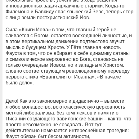
инновационных задач архаичные старики. Когда-то
Филемона и Бавкиду спас языческий Зевс, теперь стер
с лица земли постхристианский Иов.
Сила «Книги Иова» в том, что главный герой не
сливается с Богом, остается восходящей личностью, и
в этом вертикальном движении подтекстово звучит
мысль о будущем Христе. У Гёте главная новость
Фауста в том, что он вбирает в себя динамику сатаны
и символическое верховенство Бога, становясь не
только очередным Иовом, но и западным Христом,
словно соответствующим революционному переводу
первого стиха «Евангелия от Иоанна»: «В начале
было дело».
Дело! Как это закономерно и дидактично – вымести
любое монашество, всю классическую церковность
метлой либерализма, без комплексов и памяти о
Писании создающего вавилонские башни – как то, что
просто невозможно не создавать. Вот тут
действительно намечается интереснейшая трагедия:
Фауст обязан быт бесом активности,