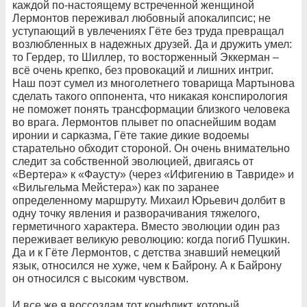
каждой по-настоящему встреченной женщиной
Лермонтов переживал любовный апокалипсис; не
уступающий в увлечениях Гёте без труда превращал
возлюбленных в надежных друзей. Да и дружить умел:
то Гердер, то Шиллер, то восторженный Эккерман –
всё очень крепко, без провокаций и лишних интриг.
Наш поэт сумел из многолетнего товарища Мартынова
сделать такого оппонента, что никакая конспирология
не поможет понять трансформации близкого человека
во врага. Лермонтов плывет по опаснейшим водам
иронии и сарказма, Гёте такие дикие водоемы
старательно обходит стороной. Он очень внимательно
следит за собственной эволюцией, двигаясь от
«Вертера» к «Фаусту» (через «Ифигению в Тавриде» и
«Вильгельма Мейстера») как по заранее
определенному маршруту. Михаил Юрьевич долбит в
одну точку явления и разворачивания тяжелого,
герметичного характера. Вместо эволюции один раз
переживает великую революцию: когда погиб Пушкин.
Да и к Гёте Лермонтов, с детства знавший немецкий
язык, относился не хуже, чем к Байрону. А к Байрону
он относился с высоким чувством.
И все же я воссоздам тот конфликт, который