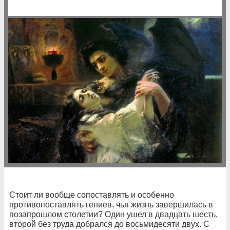
Стоит ли вообще сопоставлять и особенно
противопоставлять гениев, чья жизнь завершилась в
позапрошлом столетии? Один ушел в двадцать шесть,
второй без труда добрался до восьмидесяти двух. С