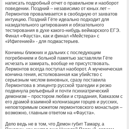
написать подробный отчет о правильном и наоборот
поведении. Поздний – независимо от юных лет –
Лермонтов проваливается в свободную от захватов
интуицию. Поздний Гёте идеально подходит для
назидательного цитирования и обязательного
тестирования в духе какого-нибудь веймарского ЕГЭ.
Финал «Фауста», как и финал «Мейстера» с
«Ифигенией» - для подмастерьев.
Кончины ближних и дальних с последующим
погребением и больной памятью заставляли Гёте
исчезать и замирать, вообще не присутствовать.
Лермонтов всегда поступал наоборот. А мученическая
кончина гения, истолкованная как убийство с
серьезным числом виновных, сразу поставила
Лермонтова в эпицентр русской трагедии и резко
подвинула рельефный и почти психиатрический
демонизм – простором любви и страдания, Кавказом с
его драмой взаимной колонизации горцев и русских,
неповторимым сюжетом лермонтовского монастыря –
возможно, главным ответом на «Фауста».
Дело ведь не в том, что Демон губит Тамару, а