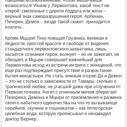
павшими возлюбленными, чтобы выше-выше
возноситься! Иначе у Лермонтова, какой текст не
открой: сметенные с дороги подруга или жена –
верный знак саморазрушения героя. Арбенин,
Печорин, Демон – везде такой сюжет: приходится
платить.
Кроме Мцыри! Тихо поющая Грузинка, великая в
бедности, простой красоте и свободе от видения
стандартного лермонтовского захватчика, лишь
касается сознания героя, волнует – но не зажигает, не
обещает, и Мцыри совершает важнейший для
Лермонтова исход из встречи-интриги с женщиной, что
еще раз подтверждает присутствие и разрастание
бытия-монастыря. Не стать земным отцом! Да и Демон
– это не столько о зависимости от Тамары, сколько о
трагической любви, не угасшей даже при отлучении от
Первоисточника. Ангел с огненным мечом оберегает
Печорина, Демона и Мцыри от приземления и размена
своего набатного одиночества на что-то вызывающе
серийное, скучное и тошноватое – как пятигорская
целебная вода, которую прописывал и ненавидел
доктор Вернер.