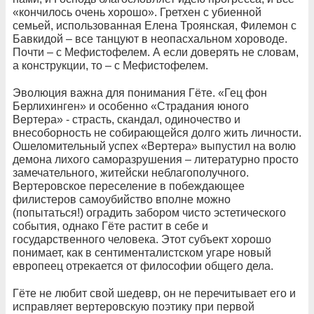
«кончилось очень хорошо». Гретхен с убиенной
семьей, использованная Елена Троянская, Филемон с
Бавкидой – все танцуют в неопасхальном хороводе.
Почти – с Мефистофелем. А если доверять не словам,
а конструкции, то – с Мефистофелем.
Эволюция важна для понимания Гёте. «Гец фон
Берлихинген» и особенно «Страдания юного
Вертера» - страсть, скандал, одиночество и
внесоборность не собирающейся долго жить личности.
Ошеломительный успех «Вертера» выпустил на волю
демона лихого саморазрушения – литературно просто
замечательного, житейски неблагополучного.
Вертеровское переселение в побеждающее
филистеров самоубийство вполне можно
(попытаться!) оградить забором чисто эстетического
события, однако Гёте растит в себе и
государственного человека. Этот субъект хорошо
понимает, как в сентименталистском угаре новый
европеец отрекается от философии общего дела.
Гёте не любит свой шедевр, он не перечитывает его и
исправляет вертеровскую поэтику при первой