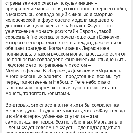
страны земного счастья, а кульминация –
превращение монастыря, из которого совершен побег,
в монастырь, совпадающий с жизнью и смертью
человеческой; и фаустовские модели маршевого
достижения цели здесь не работают. Фауст – это
уничтожение монастырских тайн Европы, такой
серьезный (не всегда, впрочем) еще один Боккаччо,
которого непоправимо тянет в анекдот, даже если он
обещает трагедию. Когда читаешь Лермонтова,
понимаешь: в таком русском монастыре, даже если он
не полностью совпадает с каноническим, стыдно быть
Фаустом с его потрепанным хвостом –
Мефистофелем. В «Герое», «Демоне» и «Мцыри», в
многочисленных элегиях – предстояние: все мы тут
перед таинственным Небом. У Гёте небо стало
газоном или ковром, которые нужно то чистить, то
менять, то топтать копытами.
Во-вторых, это спасенная или хотя бы сохраненная
женская душа. Трудно не заметить, что в «Фаусте», да
и в «Мейстере», убиенная спутница – этап
самосозидания героя, без погубленных Маргариты и
Елены Фауст совсем не Фауст. Надо подзарядиться