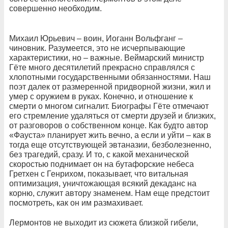
совершенно необходим.
Михаил Юрьевич – воин, Иоганн Вольфганг –
чиновник. Разумеется, это не исчерпывающие
характеристики, но – важные. Веймарский министр
Гёте много десятилетий прекрасно справлялся с
хлопотными государственными обязанностями. Наш
поэт далек от размеренной придворной жизни, жил и
умер с оружием в руках. Конечно, и отношение к
смерти о многом сигналит. Биографы Гёте отмечают
его стремление удаляться от смерти друзей и близких,
от разговоров о собственном конце. Как будто автор
«Фауста» планирует жить вечно, а если и уйти – как в
тогда еще отсутствующей эвтаназии, безболезненно,
без трагедий, сразу. И то, с какой механической
скоростью поднимает он на бутафорские небеса
Гретхен с Генрихом, показывает, что витальная
оптимизация, уничтожающая всякий декаданс на
корню, служит автору знаменем. Нам еще предстоит
посмотреть, как он им размахивает.
Лермонтов не выходит из сюжета близкой гибели,