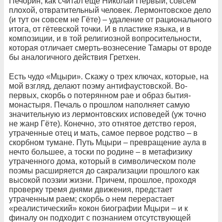
Печорин, как считал еще Николай Первый, совсем
плохой, отвратительный человек. Лермонтовское дело
(и тут он совсем не Гёте) – удаление от рационального
итога, от гётевской точки. И в пластике языка, и в
композиции, и в той религиозной вопросительности,
которая отличает смерть-вознесение Тамары от вроде
бы аналогичного действия Гретхен.
Есть чудо «Мцыри». Скажу о трех ключах, которые, на
мой взгляд, делают поэму антифаустовской. Во-
первых, скорбь о потерянном рае и образ бытия-
монастыря. Печаль о прошлом наполняет самую
значительную из лермонтовских исповедей (уж точно
не жанр Гёте). Конечно, это отнятое детство героя,
утраченные отец и мать, самое первое родство – в
скорбном тумане. Путь Мцыри – превращение аула в
нечто большее, а тоски по родине – в метафизику
утраченного дома, который в символическом поле
поэмы расширяется до сакрализации прошлого как
высокой поэзии жизни. Причем, прошлое, проходя
проверку тремя днями движения, предстает
утраченным раем; скорбь о нем перерастает
«реалистический» кокон биографии Мцыри – и к
финалу он подходит с познанием отсутствующей