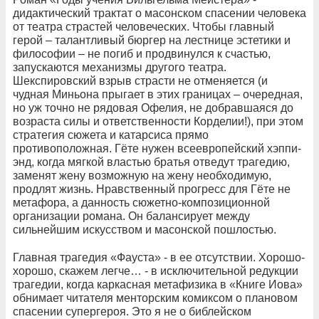
дидактический трактат о масонском спасении человека
от театра страстей человеческих. Чтобы главный
герой – талантливый бюргер на лестнице эстетики и
философии – не погиб и продвинулся к счастью,
запускаются механизмы другого театра.
Шекспировский взрыв страсти не отменяется (и
чудная Миньона прыгает в этих границах – очередная,
но уж точно не рядовая Офелия, не добравшаяся до
возраста силы и ответственности Корделии!), при этом
стратегия сюжета и катарсиса прямо
противоположная. Гёте нужен всеевропейский хэппи-
энд, когда мягкой властью братья отведут трагедию,
заменят жену возможную на жену необходимую,
продлят жизнь. Нравственный прогресс для Гёте не
метафора, а данность сюжетно-композиционной
организации романа. Он балансирует между
сильнейшим искусством и масонской пошлостью.
Главная трагедия «Фауста» - в ее отсутствии. Хорошо-
хорошо, скажем легче… - в исключительной редукции
трагедии, когда каркасная метафизика в «Книге Иова»
обнимает читателя менторским комиксом о плановом
спасении супергероя. Это я не о библейском