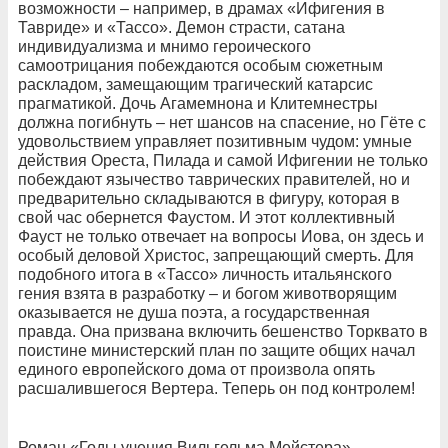
возможности – например, в драмах «Ифигения в
Тавриде» и «Тассо». Демон страсти, сатана
индивидуализма и мнимо героического
самоотрицания побеждаются особым сюжетным
раскладом, замещающим трагический катарсис
прагматикой. Дочь Агамемнона и Клитемнестры
должна погибнуть – нет шансов на спасение, но Гёте с
удовольствием управляет позитивным чудом: умные
действия Ореста, Пилада и самой Ифигении не только
побеждают язычество таврических правителей, но и
предварительно складываются в фигуру, которая в
свой час обернется Фаустом. И этот коллективный
Фауст не только отвечает на вопросы Иова, он здесь и
особый деловой Христос, запрещающий смерть. Для
подобного итога в «Тассо» личность итальянского
гения взята в разработку – и богом животворящим
оказывается не душа поэта, а государственная
правда. Она призвана включить бешенство Торквато в
поистине министерский план по защите общих начал
единого европейского дома от произвола опять
расшалившегося Вертера. Теперь он под контролем!
Роман «Годы учения Вильгельма Мейстера» -