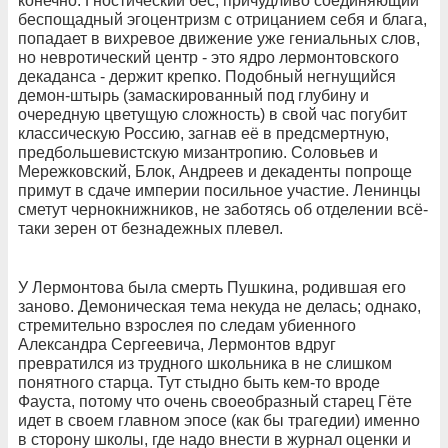
конечно. Гностический бес, причудливо соединяющий
беспощадный эгоцентризм с отрицанием себя и блага,
попадает в вихревое движение уже гениальных слов,
но невротический центр - это ядро лермонтовского
декаданса - держит крепко. Подобный негнущийся
демон-штырь (замаскированный под глубину и
очередную цветущую сложность) в свой час погубит
классическую Россию, загнав её в предсмертную,
предбольшевистскую мизантропию. Соловьев и
Мережковский, Блок, Андреев и декаденты попроще
примут в сдаче империи посильное участие. Ленинцы
сметут чернокнижников, не заботясь об отделении всё-
таки зерен от безнадежных плевел.
У Лермонтова была смерть Пушкина, родившая его
заново. Демоническая тема некуда не делась; однако,
стремительно взрослея по следам убиенного
Александра Сергеевича, Лермонтов вдруг
превратился из трудного школьника в не слишком
понятного старца. Тут стыдно быть кем-то вроде
Фауста, потому что очень своеобразный старец Гёте
идет в своем главном эпосе (как бы трагедии) именно
в сторону школы, где надо внести в журнал оценки и