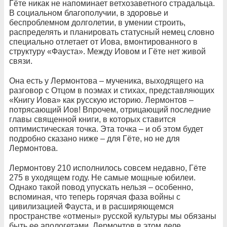
Гёте никак не напоминает ветхозаветного страдальца.
В социальном благополучии, в здоровье и
беспроблемном долголетии, в умении строить,
распределять и планировать статусный немец словно
специально отлетает от Иова, вмонтированного в
структуру «Фауста». Между Иовом и Гёте нет живой
связи.
Она есть у Лермонтова – мученика, выходящего на
разговор с Отцом в поэмах и стихах, представляющих
«Книгу Иова» как русскую историю. Лермонтов –
потрясающий Иов! Впрочем, отрицающий последние
главы священной книги, в которых ставится
оптимистическая точка. Эта точка – и об этом будет
подробно сказано ниже – для Гёте, но не для
Лермонтова.
Лермонтову 210 исполнилось совсем недавно, Гёте
275 в уходящем году. Не самые мощные юбилеи.
Однако такой повод упускать нельзя – особенно,
вспоминая, что теперь горячая фаза войны с
цивилизацией Фауста, и в расширяющемся
пространстве «отмены» русской культуры мы обязаны
быть ее апологетами. Лермонтов в этом деле