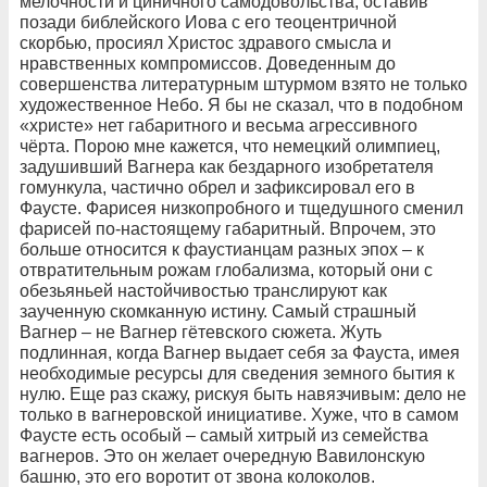
мелочности и циничного самодовольства, оставив
позади библейского Иова с его теоцентричной
скорбью, просиял Христос здравого смысла и
нравственных компромиссов. Доведенным до
совершенства литературным штурмом взято не только
художественное Небо. Я бы не сказал, что в подобном
«христе» нет габаритного и весьма агрессивного
чёрта. Порою мне кажется, что немецкий олимпиец,
задушивший Вагнера как бездарного изобретателя
гомункула, частично обрел и зафиксировал его в
Фаусте. Фарисея низкопробного и тщедушного сменил
фарисей по-настоящему габаритный. Впрочем, это
больше относится к фаустианцам разных эпох – к
отвратительным рожам глобализма, который они с
обезьяньей настойчивостью транслируют как
заученную скомканную истину. Самый страшный
Вагнер – не Вагнер гётевского сюжета. Жуть
подлинная, когда Вагнер выдает себя за Фауста, имея
необходимые ресурсы для сведения земного бытия к
нулю. Еще раз скажу, рискуя быть навязчивым: дело не
только в вагнеровской инициативе. Хуже, что в самом
Фаусте есть особый – самый хитрый из семейства
вагнеров. Это он желает очередную Вавилонскую
башню, это его воротит от звона колоколов.