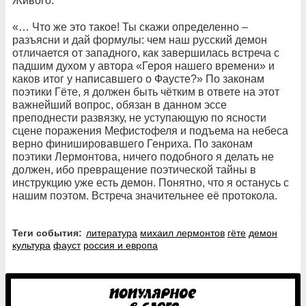
Живого.
«… Что же это такое! Ты скажи определенно –
разъясни и дай формулы: чем наш русский демон
отличается от западного, как завершилась встреча с
падшим духом у автора «Героя нашего времени» и
каков итог у написавшего о Фаусте?» По законам
поэтики Гёте, я должен быть чётким в ответе на этот
важнейший вопрос, обязан в данном эссе
преподнести развязку, не уступающую по ясности
сцене поражения Мефистофеля и подъема на небеса
верно финишировавшего Генриха. По законам
поэтики Лермонтова, ничего подобного я делать не
должен, ибо превращение поэтической тайны в
инструкцию уже есть демон. Понятно, что я останусь с
нашим поэтом. Встреча значительнее её протокола.
Теги события:
литература
михаил лермонтов
гёте
демон
культура
фауст
россия и европа