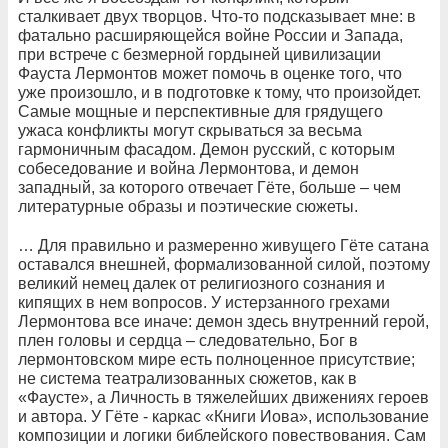
сталкивает двух творцов. Что-то подсказывает мне: в
фатально расширяющейся войне России и Запада,
при встрече с безмерной гордыней цивилизации
Фауста Лермонтов может помочь в оценке того, что
уже произошло, и в подготовке к тому, что произойдет.
Самые мощные и перспективные для грядущего
ужаса конфликты могут скрываться за весьма
гармоничным фасадом. Демон русский, с которым
собеседование и война Лермонтова, и демон
западный, за которого отвечает Гёте, больше – чем
литературные образы и поэтические сюжеты.
… Для правильно и размеренно живущего Гёте сатана
оставался внешней, формализованной силой, поэтому
великий немец далек от религиозного сознания и
кипящих в нем вопросов. У истерзанного грехами
Лермонтова все иначе: демон здесь внутренний герой,
плен головы и сердца – следовательно, Бог в
лермонтовском мире есть полноценное присутствие;
не система театрализованных сюжетов, как в
«Фаусте», а Личность в тяжелейших движениях героев
и автора. У Гёте - каркас «Книги Иова», использование
композиции и логики библейского повествования. Сам