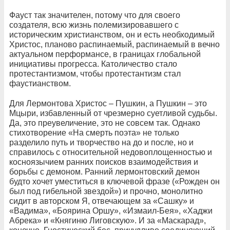
Фауст так значителен, потому что для своего
создателя, всю жизнь полемизировавшего с
историческим христианством, он и есть необходимый
Христос, планово распинаемый, распинаемый в вечно
актуальном перформансе, в границах глобальной
инициативы прогресса. Католичество стало
протестантизмом, чтобы протестантизм стал
фаустианством.
Для Лермонтова Христос – Пушкин, а Пушкин – это
Мцыри, избавленный от чрезмерно суетливой судьбы.
Да, это преувеличение, это не совсем так. Однако
стихотворение «На смерть поэта» не только
разделило путь и творчество на до и после, но и
справилось с относительной недовоплощенностью и
косноязычием ранних поисков взаимодействия и
борьбы с демоном. Ранний лермонтовский демон
будто хочет уместиться в ключевой фразе («Рожден он
был под гибельной звездой») и прочно, монолитно
сидит в авторском Я, отвечающем за «Сашку» и
«Вадима», «Боярина Оршу», «Измаил-Бея», «Хаджи
Абрека» и «Княгиню Лиговскую». И за «Маскарад»,