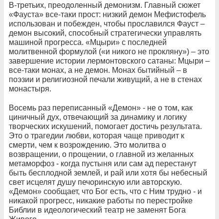
В-третьих, преодоленный демонизм. Главный сюжет
«Фауста» все-таки прост: низкий демон Мефистофель
использован и побежден, чтобы прославился Фауст –
демон высокий, способный стратегически управлять
машиной прогресса. «Мцыри» с последней
молитвенной формулой («и никого не прокляну») – это
завершение истории лермонтовского сатаны: Мцыри –
все-таки монах, а не демон. Монах бытийный – в
поэзии и религиозной печали живущий, а не в стенах
монастыря.
Восемь раз переписанный «Демон» - не о том, как
циничный дух, отвечающий за динамику и логику
творческих искушений, помогает достичь результата.
Это о трагедии любви, которая чаще приводит к
смерти, чем к возрождению. Это молитва о
возвращении, о прощении, о главной из желанных
метаморфоз - когда пустыня или сам ад перестанут
быть бесплодной землей, и рай или хотя бы небесный
свет исцелят душу печоринскую или авторскую.
«Демон» сообщает, что Бог есть, что с Ним трудно - и
никакой прогресс, никакие работы по перестройке
Библии в идеологический театр не заменят Бога