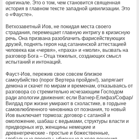
оригинале. Это о том, чем становится священная
история в главном тексте западной цивилизации. Это
о «Фаусте».
Ветхозаветный Иов, не покидая места своего
страдания, перемещает главную интригу в кризисную
речь. Она призвана разоблачить фарисействующих
друзей, поднять героя над сатанинской аттестацией
человека как «червя», «праха» и «моли», вызвать на
разговор Бога – Отца тяжелых, создающих смысл
испытаний и интонаций.
Фауст-Иов, пережив свое совсем близкое
самоубийство (порог Вертера пройден!), запрягает
демона и скачет по мирам и временам, отказываясь от
разговора со стремительно исчезающим Господом
ради апологии движения: если Вагнер-Елифаз/Софар/
Вилдад при жизни умирают в схоластике, в гордыне
самовлюбленного чиновника от познания, то новый
Иов выключает тормоза: договор с сатаной и
омоложение, шабаш с ведьмами, структуры власти и
придворных игр, женщины немецкие и
древнегреческие - простые и божественные,
глобальные проекты, убиенные в ходе решения