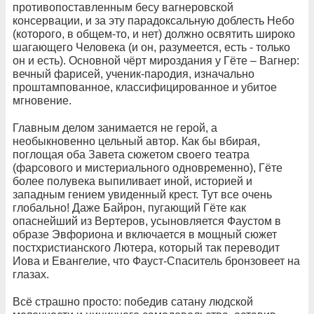
противопоставленным бесу вагнеровской
консервации, и за эту парадоксальную доблесть Небо
(которого, в общем-то, и нет) должно освятить широко
шагающего Человека (и он, разумеется, есть - только
он и есть). Основной чёрт мироздания у Гёте – Вагнер:
вечный фарисей, ученик-пародия, изначально
проштампованное, классифицированное и убитое
мгновение.
Главным делом занимается не герой, а
необыкновенно цельный автор. Как бы вбирая,
поглощая оба Завета сюжетом своего театра
(фарсового и мистериального одновременно), Гёте
более полувека выпиливает иной, историей и
западным гением увиденный крест. Тут все очень
глобально! Даже Байрон, пугающий Гёте как
опаснейший из Вертеров, усыновляется Фаустом в
образе Эвфориона и включается в мощный сюжет
постхристианского Лютера, который так переводит
Иова и Евангелие, что Фауст-Спаситель бронзовеет на
глазах.
Всё страшно просто: победив сатану людской