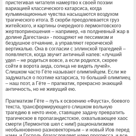
пристегивая читателя намертво к своей поэзии
вариацией классического катарсиса, когда
кульминационные чувства насыщаются воздухом
трагического итога. В скорби преодолевается груз
житейского, и картины очередного лермонтовского
жертвоприношения – например, «в полдневный жар в
долине Дагестана» - поощряют не пессимизм и
бездушное отчаяние, а управляют героической
вертикалью. Она в согласии с эллинской трагедией –
появляется, когда звучит античный напев: «лучший
удел – не родиться вовсе, а если родился, скорее
сойти в ворота аида, солнца не видеть лучей».
Слишком часто Гёте называют олимпийцем. Если же
задуматься о поэтике катарсиса, то больший олимпиец
– наш поэт, а Гёте – прагматик, прекрасно знающий
античность, но не живущий ею.
Прагматизм Гёте – путь к освоению «Фауста», боевого
текста, трансформирующего слишком вольную
трагедию в нечто иное, ставящее задачу превратить
трагическое в пропагандистское, охватывающее хаос
смерти (Лермонтов шел с ним!) рационализмом
необыкновенно разновекторным – и новый Иов перед
нами, и Господь благословляет идею прогресса, и все