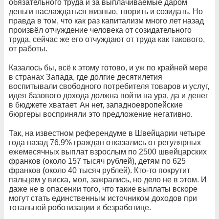
обязательного труда и за выплачиваемые даром
деньги наслаждаться жизнью, творить и созидать. Но
правда в том, что как раз капитализм много лет назад
произвёл отчуждение человека от созидательного
труда, сейчас же его отчуждают от труда как такового,
от работы.
Казалось бы, всё к этому готово, и уж по крайней мере
в странах Запада, где долгие десятилетия
воспитывали свободного потребителя товаров и услуг,
идея базового дохода должна пойти на ура, да и денег
в бюджете хватает. Ан нет, западноевропейские
бюргеры восприняли это предложение негативно.
Так, на известном референдуме в Швейцарии четыре
года назад 76,9% граждан отказались от регулярных
ежемесячных выплат взрослым по 2500 швейцарских
франков (около 157 тысяч рублей), детям по 625
франков (около 40 тысяч рублей). Кто-то покрутит
пальцем у виска, мол, зажрались, но дело не в этом. И
даже не в опасении того, что такие выплаты вскоре
могут стать единственным источником доходов при
тотальной роботизации и безработице.