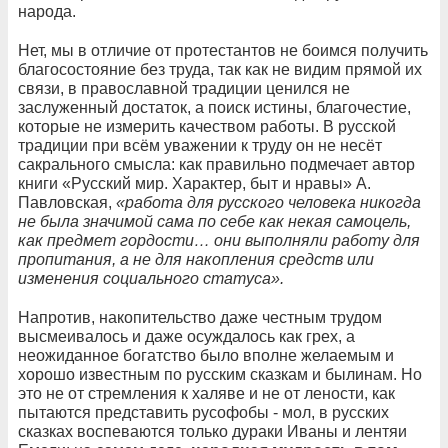
народа.
Нет, мы в отличие от протестантов не боимся получить
благосостояние без труда, так как не видим прямой их
связи, в православной традиции ценился не
заслуженный достаток, а поиск истины, благочестие,
которые не измерить качеством работы. В русской
традиции при всём уважении к труду он не несёт
сакрального смысла: как правильно подмечает автор
книги «Русский мир. Характер, быт и нравы» А.
Павловская,
«работа для русского человека никогда
не была значимой сама по себе как некая самоцель,
как предмет гордости… они выполняли работу для
пропитания, а не для накопления средств или
изменения социального статуса».
Напротив, накопительство даже честным трудом
высмеивалось и даже осуждалось как грех, а
неожиданное богатство было вполне желаемым и
хорошо известным по русским сказкам и былинам. Но
это не от стремления к халяве и не от лености, как
пытаются представить русофобы - мол, в русских
сказках воспеваются только дураки Иваны и лентяи