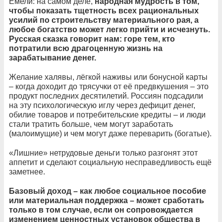
Емели: на самом деле,
народная мудрость в том,
чтобы показать тщетность всех рациональных
усилий по строительству материального рая, а
любое богатство может легко прийти и исчезнуть.
Русская сказка говорит нам: горе тем, кто
потратили всю драгоценную жизнь на
зарабатывание денег.
Желание халявы, лёгкой наживы или бонусной карты
– когда доходит до трясучки от её предвкушения – это
продукт последних десятилетий. Россиян подсадили
на эту психологическую иглу через дефицит денег,
обилие товаров и потребительские кредиты – и люди
стали тратить больше, чем могут заработать
(малоимущие) и чем могут даже переварить (богатые).
«Лишние» нетрудовые деньги только разгонят этот
аппетит и сделают социальную несправедливость ещё
заметнее.
Базовый доход – как любое социальное пособие
или материальная поддержка – может сработать
только в том случае, если он сопровождается
изменением ценностных установок общества в