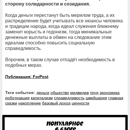
сторону солидарности и созидания.
Когда деньги перестанут быть мерилом труда, а их
распределение будет учитывать все нюансы человека
и традиции народа, когда идеал служения ближнему
заменит корысть и гедонизм, тогда минимальные
денежные выплаты в обмен на следование этим
идеалам способно повысить социальную
справедливость.
Впрочем, в таком случае отпадёт необходимость в
подобных мерах.
Публикация: ForPost
Теги события:
деньги
общество
медведев
труд
экономика
роботизация
капитализм
справедливость
швейцария
главная
сказки
накопление
базовый доход
ценности