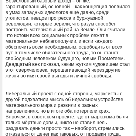
Безусловный базовый доход – он же,
гарантированный, основной – как концепция появился
в умах западных идеологов ещё давно, среди
утопистов, певцов прогресса и буржуазной
революции, которые верили, что разум способен
построить материальный рай на Земле. Они считали,
что истоки всех социальных проблем лежат в
материальном неблагополучии, и если каждого
обеспечить всем необходимым, освободить от всех
пут, в том числе обязательного труда, то он станет
свободным человеком будущего, новым Прометеем.
Двадцатый век показал, каким жутким чудовищем стал
этот сверхчеловек, перешагивающий через другие
жизни во имя своей выгоды и личной свободы.
Либеральный проект с одной стороны, марксисты с
другой подхватили мысль об идеальном устройстве
материального мира и развили в разных
направлениях, но в итоге оба потерпели крах.
Впрочем, в советском проекте, где от марксизма были
только мёртвые догмы, никто не ставил цель
раздавать деньги просто так – наоборот, стремились
отказаться от денег как таковых, от продажи труда,