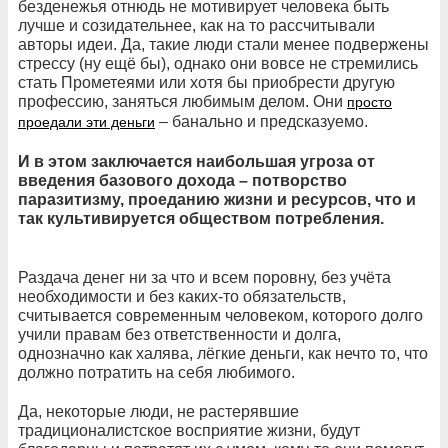
безденежья отнюдь не мотивирует человека быть
лучше и созидательнее, как на то рассчитывали
авторы идеи. Да, такие люди стали менее подвержены
стрессу (ну ещё бы), однако они вовсе не стремились
стать Прометеями или хотя бы приобрести другую
профессию, заняться любимым делом. Они
просто
– банально и предсказуемо.
проедали эти деньги
И в этом заключается наибольшая угроза от
введения базового дохода – потворство
паразитизму, проеданию жизни и ресурсов, что и
так культивируется обществом потребления.
Раздача денег ни за что и всем поровну, без учёта
необходимости и без каких-то обязательств,
считывается современным человеком, которого долго
учили правам без ответственности и долга,
однозначно как халява, лёгкие деньги, как нечто то, что
должно потратить на себя любимого.
Да, некоторые люди, не растерявшие
традиционалистское восприятие жизни, будут