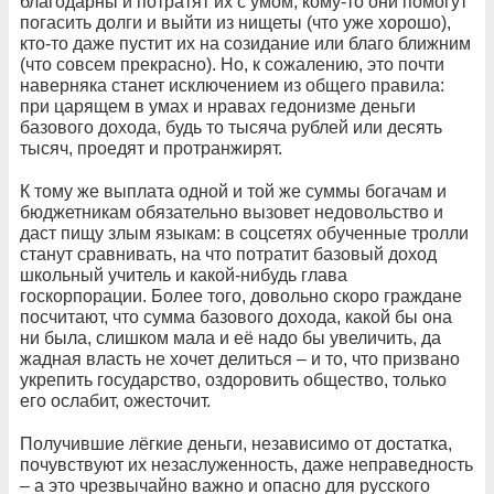
благодарны и потратят их с умом, кому-то они помогут
погасить долги и выйти из нищеты (что уже хорошо),
кто-то даже пустит их на созидание или благо ближним
(что совсем прекрасно). Но, к сожалению, это почти
наверняка станет исключением из общего правила:
при царящем в умах и нравах гедонизме деньги
базового дохода, будь то тысяча рублей или десять
тысяч, проедят и протранжирят.
К тому же выплата одной и той же суммы богачам и
бюджетникам обязательно вызовет недовольство и
даст пищу злым языкам: в соцсетях обученные тролли
станут сравнивать, на что потратит базовый доход
школьный учитель и какой-нибудь глава
госкорпорации. Более того, довольно скоро граждане
посчитают, что сумма базового дохода, какой бы она
ни была, слишком мала и её надо бы увеличить, да
жадная власть не хочет делиться – и то, что призвано
укрепить государство, оздоровить общество, только
его ослабит, ожесточит.
Получившие лёгкие деньги, независимо от достатка,
почувствуют их незаслуженность, даже неправедность
– а это чрезвычайно важно и опасно для русского