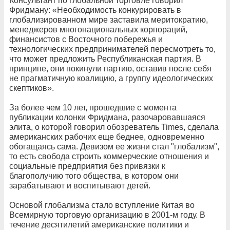
Консультант по глобальной торговле говорил
Фридману: «Необходимость конкурировать в
глобализированном мире заставила меритократию,
менеджеров многонациональных корпораций,
финансистов с Восточного побережья и
технологических предпринимателей пересмотреть то,
что может предложить Республиканская партия. В
принципе, они покинули партию, оставив после себя
не прагматичную коалицию, а группу идеологических
скептиков».
За более чем 10 лет, прошедшие с момента
публикации колонки Фридмана, разочаровавшаяся
элита, о которой говорил обозреватель Times, сделала
американских рабочих еще беднее, одновременно
обогащаясь сама. Девизом ее жизни стал "глобализм",
то есть свобода строить коммерческие отношения и
социальные предприятия без привязки к
благополучию того общества, в котором они
зарабатывают и воспитывают детей.
Основой глобализма стало вступление Китая во
Всемирную торговую организацию в 2001-м году. В
течение десятилетий американские политики и