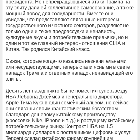
президента. Но непрекращающиеся атаки Трампа на
эту элиту дали ей коллективное самосознание, а также
мощный повод для солидарности. Вместе они
увидели, что представляют связанные интересы
государственного и частного секторов, разделяют не
только одни и те же предрассудки и ненависть,
культурные вкусы и потребительские привычки, но и
один и тот же главный интерес - отношения США и
Китая. Так родился Китайский класс.
Связи, которые когда-то казались незначительными
или несуществующими, теперь стали ясными в свете
нападок Трампа и ответных нападок ненавидящей его
элиты.
Десять лет назад никто бы не поместил суперзвезду
НБА Леброна Джеймса и генерального директора
Apple Тима Кука в один семейный альбом, но сейчас
они связаны своим фантастическим богатством
благодаря дешевому китайскому производству
(кроссовки Nike, iPhone и т. д.) и растущему китайскому
потребительскому рынку. Контракт НБА на 1.5
миллиарда долларов с поставщиком цифровых услуг
Tencent сделал китайскую фирму крупнейшим