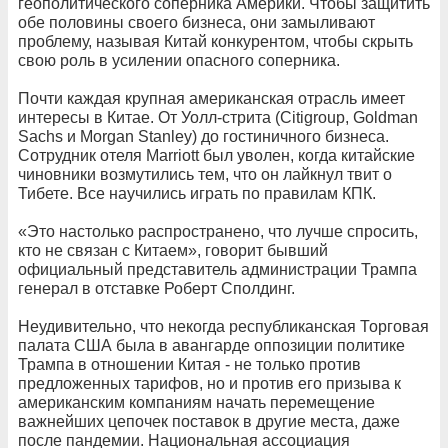
геополитического соперника Америки. Чтобы защитить
обе половины своего бизнеса, они замыливают
проблему, называя Китай конкурентом, чтобы скрыть
свою роль в усилении опасного соперника.
Почти каждая крупная американская отрасль имеет
интересы в Китае. От Уолл-стрита (Citigroup, Goldman
Sachs и Morgan Stanley) до гостиничного бизнеса.
Сотрудник отеля Marriott был уволен, когда китайские
чиновники возмутились тем, что он лайкнул твит о
Тибете. Все научились играть по правилам КПК.
«Это настолько распространено, что лучше спросить,
кто не связан с Китаем», говорит бывший
официальный представитель администрации Трампа
генерал в отставке Роберт Сполдинг.
Неудивительно, что некогда республиканская Торговая
палата США была в авангарде оппозиции политике
Трампа в отношении Китая - не только против
предложенных тарифов, но и против его призыва к
американским компаниям начать перемещение
важнейших цепочек поставок в другие места, даже
после пандемии. Национальная ассоциация