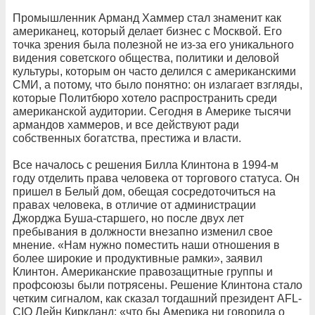
Промышленник Арманд Хаммер стал знаменит как
американец, который делает бизнес с Москвой. Его
точка зрения была полезной не из-за его уникального
видения советского общества, политики и деловой
культуры, которым он часто делился с американскими
СМИ, а потому, что было понятно: он излагает взгляды,
которые Политбюро хотело распространить среди
американской аудитории. Сегодня в Америке тысячи
армандов хаммеров, и все действуют ради
собственных богатства, престижа и власти.
Все началось с решения Билла Клинтона в 1994-м
году отделить права человека от торгового статуса. Он
пришел в Белый дом, обещая сосредоточиться на
правах человека, в отличие от администрации
Джорджа Буша-старшего, но после двух лет
пребывания в должности внезапно изменил свое
мнение. «Нам нужно поместить наши отношения в
более широкие и продуктивные рамки», заявил
Клинтон. Американские правозащитные группы и
профсоюзы были потрясены. Решение Клинтона стало
четким сигналом, как сказал тогдашний президент AFL-
CIO Лейн Киркланд: «что бы Америка ни говорила о