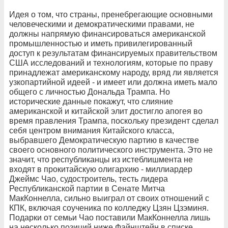
Идея о том, что страны, пренебрегающие основными
человеческими и демократическими правами, не
должны напрямую финансироваться американской
промышленностью и иметь привилегированный
доступ к результатам финансируемых правительством
США исследований и технологиям, которые по праву
принадлежат американскому народу, вряд ли является
узкопартийной идеей - и имеет или должна иметь мало
общего с личностью Дональда Трампа. Но
исторические данные покажут, что слияние
американской и китайской элит достигло апогея во
время правления Трампа, поскольку президент сделал
себя центром внимания Китайского класса,
выбравшего Демократическую партию в качестве
своего основного политического инструмента. Это не
значит, что республиканцы из истеблишмента не
входят в прокитайскую олигархию - миллиардер
Джеймс Чао, судостроитель, тесть лидера
Республиканской партии в Сенате Митча
МакКоннелла, сильно выиграл от своих отношений с
КПК, включая соученика по колледжу Цзян Цзэминя.
Подарки от семьи Чао поставили МакКоннелла лишь
на несколько позиций ниже Файнштейн в списке