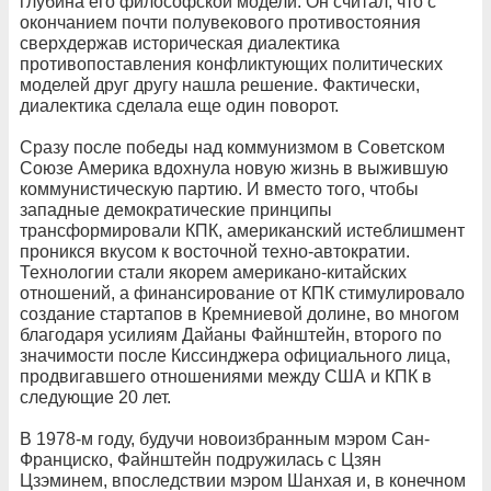
глубина его философской модели. Он считал, что с
окончанием почти полувекового противостояния
сверхдержав историческая диалектика
противопоставления конфликтующих политических
моделей друг другу нашла решение. Фактически,
диалектика сделала еще один поворот.
Сразу после победы над коммунизмом в Советском
Союзе Америка вдохнула новую жизнь в выжившую
коммунистическую партию. И вместо того, чтобы
западные демократические принципы
трансформировали КПК, американский истеблишмент
проникся вкусом к восточной техно-автократии.
Технологии стали якорем американо-китайских
отношений, а финансирование от КПК стимулировало
создание стартапов в Кремниевой долине, во многом
благодаря усилиям Дайаны Файнштейн, второго по
значимости после Киссинджера официального лица,
продвигавшего отношениями между США и КПК в
следующие 20 лет.
В 1978-м году, будучи новоизбранным мэром Сан-
Франциско, Файнштейн подружилась с Цзян
Цзэминем, впоследствии мэром Шанхая и, в конечном