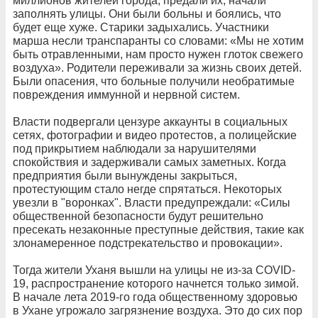
миллионов жителей города, предали их, начали
заполнять улицы. Они были больны и боялись, что
будет еще хуже. Старики задыхались. Участники
марша несли транспаранты со словами: «Мы не хотим
быть отравленными, нам просто нужен глоток свежего
воздуха». Родители переживали за жизнь своих детей.
Были опасения, что больные получили необратимые
повреждения иммунной и нервной систем.
Власти подвергали цензуре аккаунты в социальных
сетях, фотографии и видео протестов, а полицейские
под прикрытием наблюдали за нарушителями
спокойствия и задерживали самых заметных. Когда
предприятия были вынуждены закрыться,
протестующим стало негде спрятаться. Некоторых
увезли в "воронках". Власти предупреждали: «Силы
общественной безопасности будут решительно
пресекать незаконные преступные действия, такие как
злонамеренное подстрекательство и провокации».
Тогда жители Уханя вышли на улицы не из-за COVID-
19, распространение которого начнется только зимой.
В начале лета 2019-го года общественному здоровью
в Ухане угрожало загрязнение воздуха. Это до сих пор