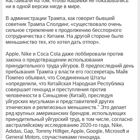
настаивали на том, чтобы нашивки не показывались
ни в одной версии нигде в мире.
В администрации Трампа, как говорит бывший
советник Трампа Сполдинг, «существовало очень
сильное стремление к продолжению бесспорного
сотрудничества с Китаем. На другой стороне было
меньшинство тех, кто хотел дать отпор».
Apple, Nike и Coca Cola даже лоббировали против
закона о предотвращении использования
принудительного труда уйгуров. В предпоследний день
пребывания Трампа у власти его госсекретарь Майк
Помпео объявил, что Соединенные Штаты
«определили, что Китайская Народная Республика
совершает геноцид и преступления против
человечности в Синьцзяне (Китай), преследуя
уйгурских мусульман и представителей других
этнических и религиозных меньшинств." Это делает
ряд крупных американских брендов, использующих
принудительный уйгурский труд, в том числе, согласно
австралийскому исследованию 2020-го года, Nike,
Adidas, Gap, Tommy Hilfiger, Apple, Google, Microsoft и
General Motors, соучастниками геноцида.