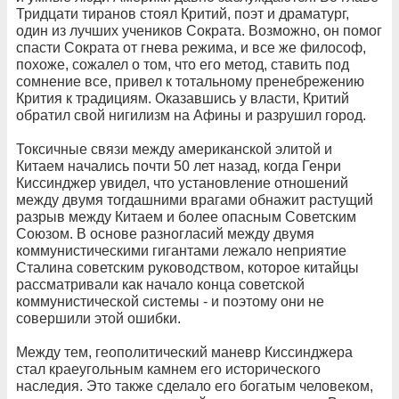
Тридцати тиранов стоял Критий, поэт и драматург,
один из лучших учеников Сократа. Возможно, он помог
спасти Сократа от гнева режима, и все же философ,
похоже, сожалел о том, что его метод, ставить под
сомнение все, привел к тотальному пренебрежению
Крития к традициям. Оказавшись у власти, Критий
обратил свой нигилизм на Афины и разрушил город.
Токсичные связи между американской элитой и
Китаем начались почти 50 лет назад, когда Генри
Киссинджер увидел, что установление отношений
между двумя тогдашними врагами обнажит растущий
разрыв между Китаем и более опасным Советским
Союзом. В основе разногласий между двумя
коммунистическими гигантами лежало неприятие
Сталина советским руководством, которое китайцы
рассматривали как начало конца советской
коммунистической системы - и поэтому они не
совершили этой ошибки.
Между тем, геополитический маневр Киссинджера
стал краеугольным камнем его исторического
наследия. Это также сделало его богатым человеком,