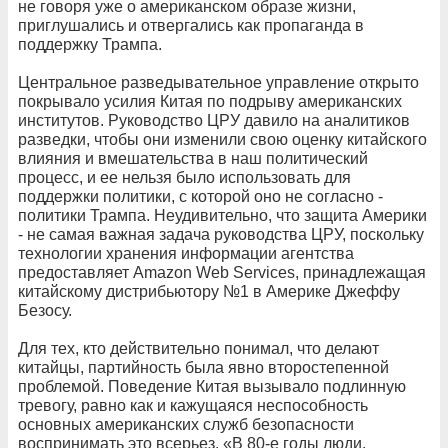
не говоря уже о американском образе жизни,
приглушались и отвергались как пропаганда в
поддержку Трампа.
Центральное разведывательное управление открыто
покрывало усилия Китая по подрыву американских
институтов. Руководство ЦРУ давило на аналитиков
разведки, чтобы они изменили свою оценку китайского
влияния и вмешательства в наш политический
процесс, и ее нельзя было использовать для
поддержки политики, с которой оно не согласно -
политики Трампа. Неудивительно, что защита Америки
- не самая важная задача руководства ЦРУ, поскольку
технологии хранения информации агентства
предоставляет Amazon Web Services, принадлежащая
китайскому дистрибьютору №1 в Америке Джеффу
Безосу.
Для тех, кто действительно понимал, что делают
китайцы, партийность была явно второстепенной
проблемой. Поведение Китая вызывало подлинную
тревогу, равно как и кажущаяся неспособность
основных американских служб безопасности
воспринимать это всерьез. «В 80-е годы люди,