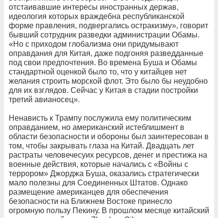
отстаивавшие интересы иностранных держав,
идеология которых враждебна республиканской
форме правления, подвергались остракизму», говорит
бывший сотрудник разведки администрации Обамы.
«Но с приходом глобализма они придумывают
оправдания для Китая, даже подгоняя разведданные
под свои предпочтения. Во времена Буша и Обамы
стандартной оценкой было то, что у китайцев нет
желания строить морской флот. Это было бы неудобно
для их взглядов. Сейчас у Китая в стадии постройки
третий авианосец».
Ненависть к Трампу послужила ему политическим
оправданием, но американский истеблишмент в
области безопасности и обороны был заинтересован в
том, чтобы закрывать глаза на Китай. Двадцать лет
растраты человечесуих ресурсов, денег и престижа на
военные действия, которые начались с «Войны с
террором» Джорджа Буша, оказались стратегически
мало полезны для Соединенных Штатов. Однако
размещение американцев для обеспечения
безопасности на Ближнем Востоке принесло
огромную пользу Пекину. В прошлом месяце китайский