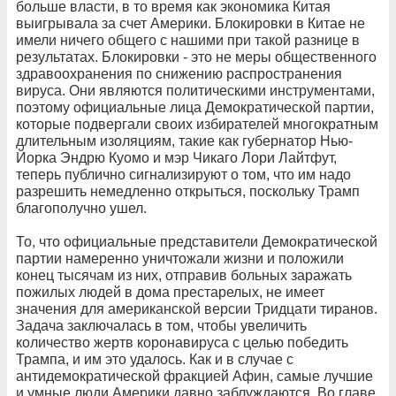
больше власти, в то время как экономика Китая
выигрывала за счет Америки. Блокировки в Китае не
имели ничего общего с нашими при такой разнице в
результатах. Блокировки - это не меры общественного
здравоохранения по снижению распространения
вируса. Они являются политическими инструментами,
поэтому официальные лица Демократической партии,
которые подвергали своих избирателей многократным
длительным изоляциям, такие как губернатор Нью-
Йорка Эндрю Куомо и мэр Чикаго Лори Лайтфут,
теперь публично сигнализируют о том, что им надо
разрешить немедленно открыться, поскольку Трамп
благополучно ушел.
То, что официальные представители Демократической
партии намеренно уничтожали жизни и положили
конец тысячам из них, отправив больных заражать
пожилых людей в дома престарелых, не имеет
значения для американской версии Тридцати тиранов.
Задача заключалась в том, чтобы увеличить
количество жертв коронавируса с целью победить
Трампа, и им это удалось. Как и в случае с
антидемократической фракцией Афин, самые лучшие
и умные люди Америки давно заблуждаются. Во главе