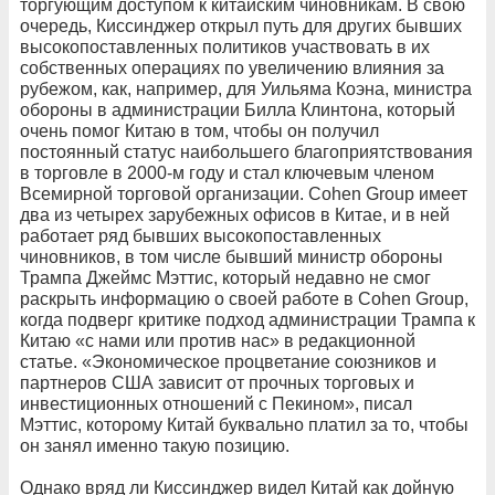
торгующим доступом к китайским чиновникам. В свою
очередь, Киссинджер открыл путь для других бывших
высокопоставленных политиков участвовать в их
собственных операциях по увеличению влияния за
рубежом, как, например, для Уильяма Коэна, министра
обороны в администрации Билла Клинтона, который
очень помог Китаю в том, чтобы он получил
постоянный статус наибольшего благоприятствования
в торговле в 2000-м году и стал ключевым членом
Всемирной торговой организации. Cohen Group имеет
два из четырех зарубежных офисов в Китае, и в ней
работает ряд бывших высокопоставленных
чиновников, в том числе бывший министр обороны
Трампа Джеймс Мэттис, который недавно не смог
раскрыть информацию о своей работе в Cohen Group,
когда подверг критике подход администрации Трампа к
Китаю «с нами или против нас» в редакционной
статье. «Экономическое процветание союзников и
партнеров США зависит от прочных торговых и
инвестиционных отношений с Пекином», писал
Мэттис, которому Китай буквально платил за то, чтобы
он занял именно такую ​​позицию.
Однако вряд ли Киссинджер видел Китай как дойную