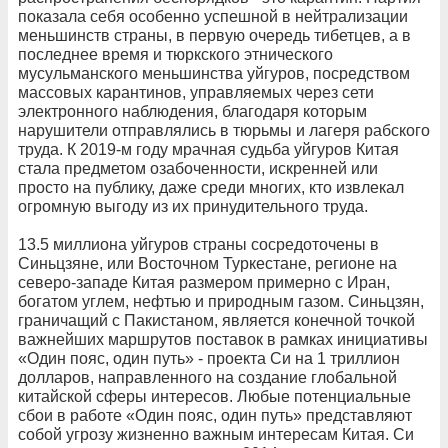
показала себя особенно успешной в нейтрализации
меньшинств страны, в первую очередь тибетцев, а в
последнее время и тюркского этнического
мусульманского меньшинства уйгуров, посредством
массовых карантинов, управляемых через сети
электронного наблюдения, благодаря которым
нарушители отправлялись в тюрьмы и лагеря рабского
труда. К 2019-м году мрачная судьба уйгуров Китая
стала предметом озабоченности, искренней или
просто на публику, даже среди многих, кто извлекал
огромную выгоду из их принудительного труда.
13.5 миллиона уйгуров страны сосредоточены в
Синьцзяне, или Восточном Туркестане, регионе на
северо-западе Китая размером примерно с Иран,
богатом углем, нефтью и природным газом. Синьцзян,
граничащий с Пакистаном, является конечной точкой
важнейших маршрутов поставок в рамках инициативы
«Один пояс, один путь» - проекта Си на 1 триллион
долларов, направленного на создание глобальной
китайской сферы интересов. Любые потенциальные
сбои в работе «Один пояс, один путь» представляют
собой угрозу жизненно важным интересам Китая. Си