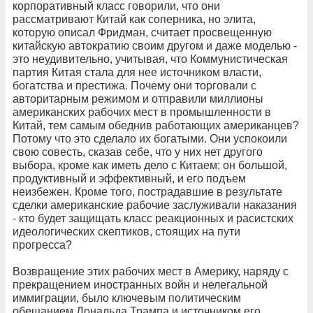
корпоративный класс говорили, что они
рассматривают Китай как соперника, но элита,
которую описал Фридман, считает просвещенную
китайскую автократию своим другом и даже моделью -
это неудивительно, учитывая, что Коммунистическая
партия Китая стала для нее источником власти,
богатства и престижа. Почему они торговали с
авторитарным режимом и отправили миллионы
американских рабочих мест в промышленности в
Китай, тем самым обеднив работающих американцев?
Потому что это сделало их богатыми. Они успокоили
свою совесть, сказав себе, что у них нет другого
выбора, кроме как иметь дело с Китаем: он большой,
продуктивный и эффективный, и его подъем
неизбежен. Кроме того, пострадавшие в результате
сделки американские рабочие заслуживали наказания
- кто будет защищать класс реакционных и расистских
идеологических скептиков, стоящих на пути
прогресса?
Возвращение этих рабочих мест в Америку, наряду с
прекращением иностранных войн и нелегальной
иммиграции, было ключевым политическим
обещанием Дональда Трампа и источником его