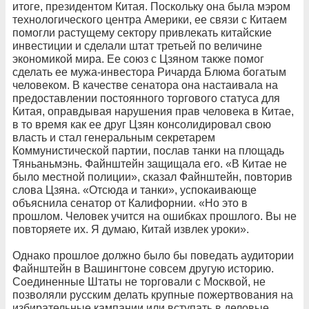
итоге, президентом Китая. Поскольку она была мэром
технологического центра Америки, ее связи с Китаем
помогли растущему сектору привлекать китайские
инвестиции и сделали штат третьей по величине
экономикой мира. Ее союз с Цзяном также помог
сделать ее мужа-инвестора Ричарда Блюма богатым
человеком. В качестве сенатора она настаивала на
предоставлении постоянного торгового статуса для
Китая, оправдывая нарушения прав человека в Китае,
в то время как ее друг Цзян консолидировал свою
власть и стал генеральным секретарем
Коммунистической партии, послав танки на площадь
Тяньаньмэнь. Файнштейн защищала его. «В Китае не
было местной полиции», сказал Файнштейн, повторив
слова Цзяна. «Отсюда и танки», успокаивающе
объяснила сенатор от Калифорнии. «Но это в
прошлом. Человек учится на ошибках прошлого. Вы не
повторяете их. Я думаю, Китай извлек уроки».
Однако прошлое должно было бы поведать аудитории
Файнштейн в Вашингтоне совсем другую историю.
Соединенные Штаты не торговали с Москвой, не
позволяли русским делать крупные пожертвования на
избирательные кампании или вступать в деловые