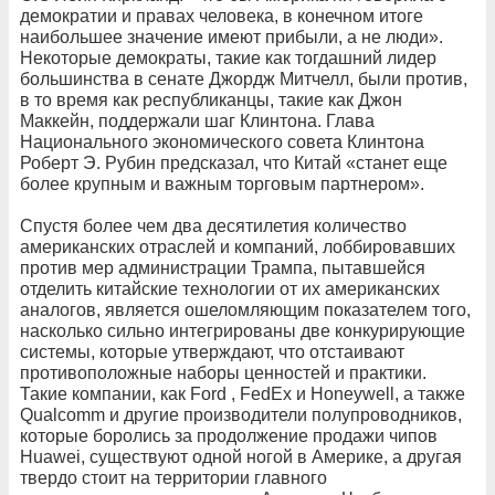
демократии и правах человека, в конечном итоге
наибольшее значение имеют прибыли, а не люди».
Некоторые демократы, такие как тогдашний лидер
большинства в сенате Джордж Митчелл, были против,
в то время как республиканцы, такие как Джон
Маккейн, поддержали шаг Клинтона. Глава
Национального экономического совета Клинтона
Роберт Э. Рубин предсказал, что Китай «станет еще
более крупным и важным торговым партнером».
Спустя более чем два десятилетия количество
американских отраслей и компаний, лоббировавших
против мер администрации Трампа, пытавшейся
отделить китайские технологии от их американских
аналогов, является ошеломляющим показателем того,
насколько сильно интегрированы две конкурирующие
системы, которые утверждают, что отстаивают
противоположные наборы ценностей и практики.
Такие компании, как Ford , FedEx и Honeywell, а также
Qualcomm и другие производители полупроводников,
которые боролись за продолжение продажи чипов
Huawei, существуют одной ногой в Америке, а другая
твердо стоит на территории главного