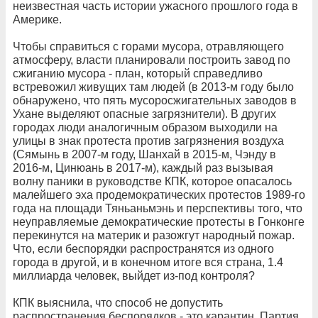
неизвестная часть истории ужасного прошлого года в
Америке.
Чтобы справиться с горами мусора, отравляющего
атмосферу, власти планировали построить завод по
сжиганию мусора - план, который справедливо
встревожил живущих там людей (в 2013-м году было
обнаружено, что пять мусоросжигательных заводов в
Ухане выделяют опасные загрязнители). В других
городах люди аналогичным образом выходили на
улицы в знак протеста против загрязнения воздуха
(Сямынь в 2007-м году, Шанхай в 2015-м, Чэнду в
2016-м, Цинюань в 2017-м), каждый раз вызывая
волну паники в руководстве КПК, которое опасалось
малейшего эха продемократических протестов 1989-го
года на площади Тяньаньмэнь и перспективы того, что
неуправляемые демократические протесты в Гонконге
перекинутся на материк и разожгут народный пожар.
Что, если беспорядки распространятся из одного
города в другой, и в конечном итоге вся страна, 1.4
миллиарда человек, выйдет из-под контроля?
КПК выяснила, что способ не допустить
распространения беспорядков - это карантин. Партия