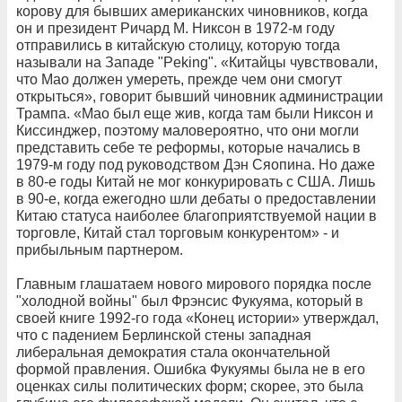
корову для бывших американских чиновников, когда
он и президент Ричард М. Никсон в 1972-м году
отправились в китайскую столицу, которую тогда
называли на Западе "Peking". «Китайцы чувствовали,
что Мао должен умереть, прежде чем они смогут
открыться», говорит бывший чиновник администрации
Трампа. «Мао был еще жив, когда там были Никсон и
Киссинджер, поэтому маловероятно, что они могли
представить себе те реформы, которые начались в
1979-м году под руководством Дэн Сяопина. Но даже
в 80-е годы Китай не мог конкурировать с США. Лишь
в 90-е, когда ежегодно шли дебаты о предоставлении
Китаю статуса наиболее благоприятствуемой нации в
торговле, Китай стал торговым конкурентом» - и
прибыльным партнером.
Главным глашатаем нового мирового порядка после
"холодной войны" был Фрэнсис Фукуяма, который в
своей книге 1992-го года «Конец истории» утверждал,
что с падением Берлинской стены западная
либеральная демократия стала окончательной
формой правления. Ошибка Фукуямы была не в его
оценках силы политических форм; скорее, это была