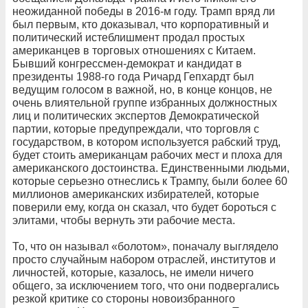
неожиданной победы в 2016-м году. Трамп вряд ли
был первым, кто доказывал, что корпоративный и
политический истеблишмент продал простых
американцев в торговых отношениях с Китаем.
Бывший конгрессмен-демократ и кандидат в
президенты 1988-го года Ричард Гепхардт был
ведущим голосом в важной, но, в конце концов, не
очень влиятельной группе избранных должностных
лиц и политических экспертов Демократической
партии, которые предупреждали, что торговля с
государством, в котором используется рабский труд,
будет стоить американцам рабочих мест и плоха для
американского достоинства. Единственными людьми,
которые серьезно отнеслись к Трампу, были более 60
миллионов американских избирателей, которые
поверили ему, когда он сказал, что будет бороться с
элитами, чтобы вернуть эти рабочие места.
То, что он называл «болотом», поначалу выглядело
просто случайным набором отраслей, институтов и
личностей, которые, казалось, не имели ничего
общего, за исключением того, что они подвергались
резкой критике со стороны новоизбранного