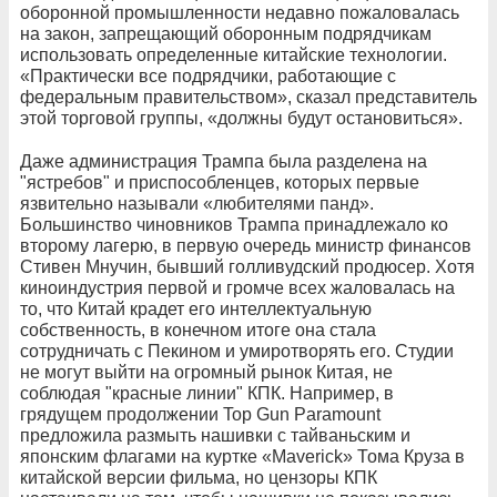
оборонной промышленности недавно пожаловалась
на закон, запрещающий оборонным подрядчикам
использовать определенные китайские технологии.
«Практически все подрядчики, работающие с
федеральным правительством», сказал представитель
этой торговой группы, «должны будут остановиться».
Даже администрация Трампа была разделена на
"ястребов" и приспособленцев, которых первые
язвительно называли «любителями панд».
Большинство чиновников Трампа принадлежало ко
второму лагерю, в первую очередь министр финансов
Стивен Мнучин, бывший голливудский продюсер. Хотя
киноиндустрия первой и громче всех жаловалась на
то, что Китай крадет его интеллектуальную
собственность, в конечном итоге она стала
сотрудничать с Пекином и умиротворять его. Студии
не могут выйти на огромный рынок Китая, не
соблюдая "красные линии" КПК. Например, в
грядущем продолжении Top Gun Paramount
предложила размыть нашивки с тайваньским и
японским флагами на куртке «Maverick» Тома Круза в
китайской версии фильма, но цензоры КПК