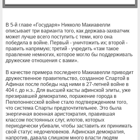
В 5-й главе «Государя» Никколо Макиавелли
описывает три варианта того, как держава-захватчик
может лучше всего поступить с теми, кого она
победила в войне. Первый - уничтожить их; второй -
править напрямую; третий - учредить «там такое
правление немногих, которое могло бы поддерживать
дружеские отношения с вами».
В качестве примера последнего Макиавелли приводит
дружественное правительство, созданное Спартой в
Афинах после победы над ними в 27-летней войне в
404 г. до н.э.. Для высшей касты афинской элиты, уже
презиравшей демократию, поражение города в
Пелопоннесской войне стало подтверждением того,
что система Спарты предпочтительнее. Это была
энергичная военная аристократия, правившая
классом постоянных слуг, илотов, которых
периодически убивали, чтобы заставить их принимать
свой статус недочеловеков. Афинская демократия,
напротив, давала слишком много власти людям