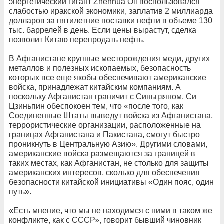
энергетический гигант Zhenhua Oil воспользовался
слабостью иракской экономики, заплатив 2 миллиарда
долларов за пятилетние поставки нефти в объеме 130
тыс. баррелей в день. Если цены вырастут, сделка
позволит Китаю перепродать нефть.
В Афганистане крупные месторождения меди, других
металлов и полезных ископаемых, безопасность
которых все еще якобы обеспечивают американские
войска, принадлежат китайским компаниям. А
поскольку Афганистан граничит с Синьцзяном, Си
Цзиньпин обеспокоен тем, что «после того, как
Соединенные Штаты выведут войска из Афганистана,
террористические организации, расположенные на
границах Афганистана и Пакистана, смогут быстро
проникнуть в Центральную Азию». Другими словами,
американские войска размещаются за границей в
таких местах, как Афганистан, не столько для защиты
американских интересов, сколько для обеспечения
безопасности китайской инициативы «Один пояс, один
путь».
«Есть мнение, что мы не находимся с ними в таком же
конфликте, как с СССР», говорит бывший чиновник