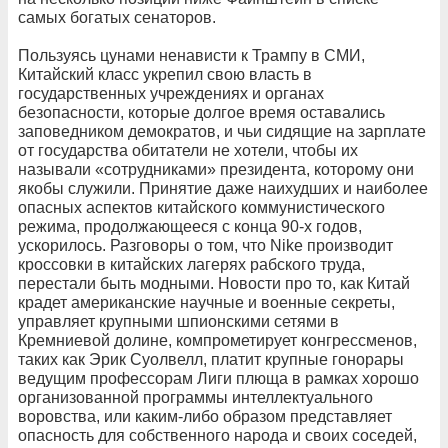
самых богатых сенаторов.
Пользуясь цунами ненависти к Трампу в СМИ,
Китайский класс укрепил свою власть в
государственных учреждениях и органах
безопасности, которые долгое время оставались
заповедником демократов, и чьи сидящие на зарплате
от государства обитатели не хотели, чтобы их
называли «сотрудниками» президента, которому они
якобы служили. Принятие даже наихудших и наиболее
опасных аспектов китайского коммунистического
режима, продолжающееся с конца 90-х годов,
ускорилось. Разговоры о том, что Nike производит
кроссовки в китайских лагерях рабского труда,
перестали быть модными. Новости про то, как Китай
крадет американские научные и военные секреты,
управляет крупными шпионскими сетями в
Кремниевой долине, компрометирует конгрессменов,
таких как Эрик Суолвелл, платит крупные гонорары
ведущим профессорам Лиги плюща в рамках хорошо
организованной программы интеллектуального
воровства, или каким-либо образом представляет
опасность для собственного народа и своих соседей,