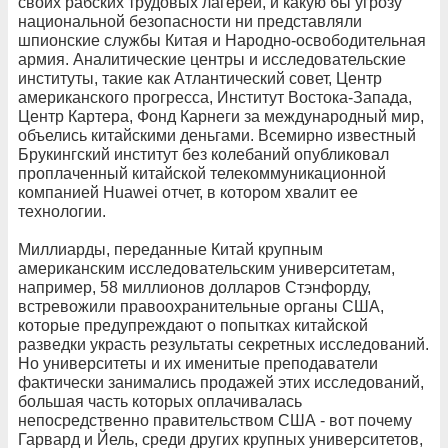
своих рабских трудовых лагерей, и какую бы угрозу
национальной безопасности ни представляли
шпионские службы Китая и Народно-освободительная
армия. Аналитические центры и исследовательские
институты, такие как Атлантический совет, Центр
американского прогресса, Институт Востока-Запада,
Центр Картера, Фонд Карнеги за международный мир,
объелись китайскими деньгами. Всемирно известный
Брукингский институт без колебаний опубликовал
проплаченный китайской телекоммуникационной
компанией Huawei отчет, в котором хвалит ее
технологии.
Миллиарды, переданные Китай крупным
американским исследовательским университетам,
например, 58 миллионов долларов Стэнфорду,
встревожили правоохранительные органы США,
которые предупреждают о попытках китайской
разведки украсть результаты секретных исследований.
Но университеты и их именитые преподаватели
фактически занимались продажей этих исследований,
большая часть которых оплачивалась
непосредственно правительством США - вот почему
Гарвард и Йель, среди других крупных университетов,